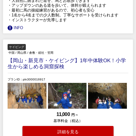
・大自然に囲まれた道を、馬とお散歩できます
・アップダウンのある道を歩いて、体幹が鍛えられます
・最初に馬の操縦練習があるので、初心者も安心
・1名から4名までの少人数制。丁寧なサポートを受けられます
・インストラクターが先導します
INFO
ケイビング
中国
/
岡山県
/
倉敷・総社・笠岡
【岡山・新見市・ケイビング】1年中体験OK！小学
生から楽しめる洞窟探検
プランID：pln3000016917
11,000
円 ～
基準料金（税込）
詳細を見る