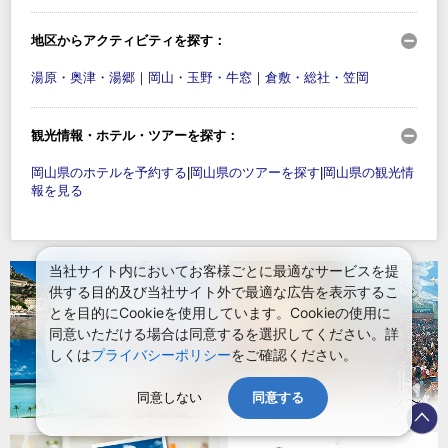
地区からアクティビティを探す：
湯原・奥津・湯郷
｜
岡山・玉野・牛窓
｜
倉敷・総社・笠岡
観光情報・ホテル・ツアーを探す：
岡山県のホテルを予約する
|
岡山県のツアーを探す
|
岡山県の観光情
報を見る
当社サイト内においてお客様ごとに最適なサービスを提
供する目的及び当社サイト外で最適な広告を表示するこ
とを目的にCookieを使用しています。Cookieの使用に
同意いただける場合は同意するを選択してください。詳
しくは
プライバシーポリシー
をご確認ください。
同意しない
同意する