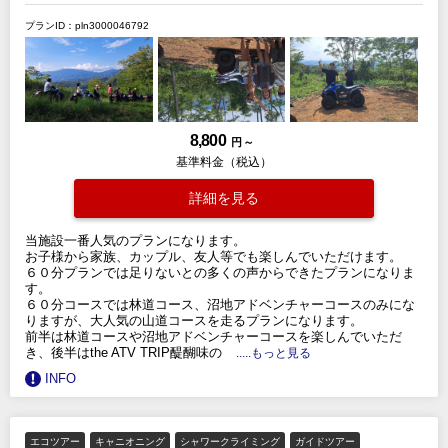
プランID：pln3000046792
8,800
円 ～
基準料金（税込）
詳細を見る
当施設一番人気のプランになります。
お子様から家族、カップル、友人等でも楽しんでいただけます。
６０分プランでは足りないとの多くの声からできたプランになりま
す。
６０分コースでは林道コース、沼地アドベンチャーコースのみにな
りますが、大人気の山道コースを走るプランになります。
前半は林道コースや沼地アドベンチャーコースを楽しんでいただ
き、後半はthe ATV TRIP醍醐味の
.....もっと見る
INFO
エコツアー
キャニオニング
シャワークライミング
ガイドツアー