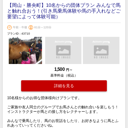
【岡山・勝央町】10名からの団体プラン みんなで馬
と触れ合おう！(引き馬乗馬体験や馬の手入れなどご
要望によって体験可能）
午前・午後
61分～120分
プランID：43710
1,500
円 ～
基準料金（税込）
詳細を見る
10名様からのお得な団体様向けプランです。
ご家族や友人同士のグループでお馬さんとの触れ合いを楽しもう！
インストラクターが馬との接し方をレクチャーします。
みんなで乗馬したり、馬のお世話をしたり、お好きなように馬とふ
れあっていってくださいね。