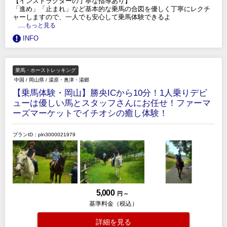
【インストラクターの丁寧な指導あり】
「進め」「止まれ」など基本的な乗馬の合図を優しく丁寧にレクチ
ャーしますので、一人でも安心して乗馬体験できるよ
.....もっと見る
INFO
乗馬・ホーストレッキング
中国
/
岡山県
/
湯原・奥津・湯郷
【乗馬体験・岡山】勝央ICから10分！1人乗りデビ
ューは優しい馬とスタッフさんにお任せ！ファーマ
ーズマーケットでイチオシの癒し体験！
プランID：pln3000021979
5,000
円 ～
基準料金（税込）
詳細を見る