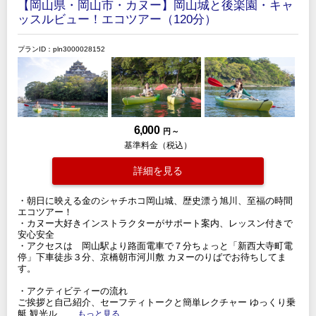
【岡山県・岡山市・カヌー】岡山城と後楽園・キャ
ッスルビュー！エコツアー（120分）
プランID：pln3000028152
6,000
円 ～
基準料金（税込）
詳細を見る
・朝日に映える金のシャチホコ岡山城、歴史漂う旭川、至福の時間
エコツアー！
・カヌー大好きインストラクターがサポート案内、レッスン付きで
安心安全
・アクセスは 岡山駅より路面電車で７分ちょっと「新西大寺町電
停」下車徒歩３分、京橋朝市河川敷 カヌーのりばでお待ちしてま
す。
・アクティビティーの流れ
ご挨拶と自己紹介、セーフティトークと簡単レクチャー ゆっくり乗
艇 観光ル
.....もっと見る