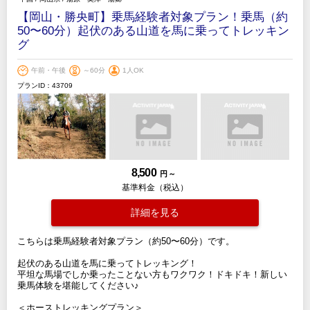
【岡山・勝央町】乗馬経験者対象プラン！乗馬（約
50〜60分）起伏のある山道を馬に乗ってトレッキン
グ
午前・午後
～60分
1人OK
プランID：43709
8,500
円 ～
基準料金（税込）
詳細を見る
こちらは乗馬経験者対象プラン（約50〜60分）です。
起伏のある山道を馬に乗ってトレッキング！
平坦な馬場でしか乗ったことない方もワクワク！ドキドキ！新しい
乗馬体験を堪能してください♪
＜ホーストレッキングプラン＞