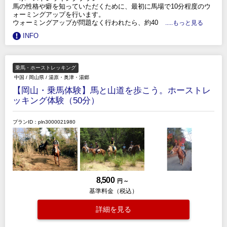
馬の性格や癖を知っていただくために、最初に馬場で10分程度のウ
ォーミングアップを行います。
ウォーミングアップが問題なく行われたら、約40
.....もっと見る
INFO
乗馬・ホーストレッキング
中国
/
岡山県
/
湯原・奥津・湯郷
【岡山・乗馬体験】馬と山道を歩こう。ホーストレ
ッキング体験（50分）
プランID：pln3000021980
8,500
円 ～
基準料金（税込）
詳細を見る