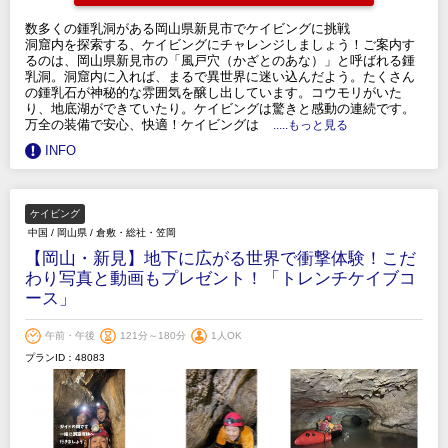
数多くの鍾乳洞がある岡山県新見市でケイビングに挑戦
洞窟内を探索する、ケイビングにチャレンジしましょう！ご案内す
るのは、岡山県新見市の「風戸穴（かざとのあな）」と呼ばれる鍾
乳洞。洞窟内に入れば、まるで異世界に迷い込んだよう。たくさん
の鍾乳石が神秘的な雰囲気を醸し出しています。コウモリがいた
り、地底湖ができていたり。ケイビングは驚きと感動の連続です。
万全の装備で安心、快適！ケイビングは
.....もっと見る
INFO
ケイビング
中国
/
岡山県
/
倉敷・総社・笠岡
【岡山・新見】地下に広がる世界で衝撃体験！こだ
わり写真と動画もプレゼント！「トレンチケイブコ
ース」
午前・午後
121分～180分
1人OK
プランID：48083