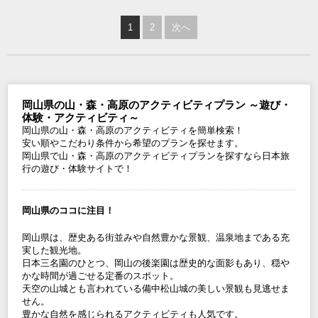
1
2
次へ
岡山県の山・森・高原のアクティビティプラン ～遊び・
体験・アクティビティ～
岡山県の山・森・高原のアクティビティを簡単検索！
安い順やこだわり条件から希望のプランを探せます。
岡山県で山・森・高原のアクティビティプランを探すなら日本旅
行の遊び・体験サイトで！
岡山県のココに注目！
岡山県は、歴史ある街並みや自然豊かな景観、温泉地まである充
実した観光地。
日本三名園のひとつ、岡山の後楽園は歴史的な面影もあり、穏や
かな時間が過ごせる定番のスポット。
天空の山城とも言われている備中松山城の美しい景観も見逃せま
せん。
豊かな自然を感じられるアクティビティも人気です。