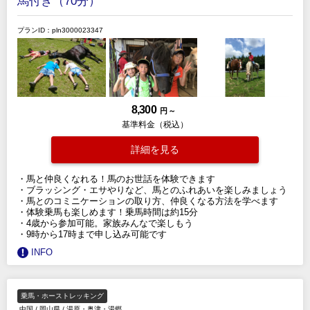
馬付き（70分）
プランID：pln3000023347
8,300
円 ～
基準料金（税込）
詳細を見る
・馬と仲良くなれる！馬のお世話を体験できます
・ブラッシング・エサやりなど、馬とのふれあいを楽しみましょう
・馬とのコミニケーションの取り方、仲良くなる方法を学べます
・体験乗馬も楽しめます！乗馬時間は約15分
・4歳から参加可能。家族みんなで楽しもう
・9時から17時まで申し込み可能です
INFO
乗馬・ホーストレッキング
中国
/
岡山県
/
湯原・奥津・湯郷