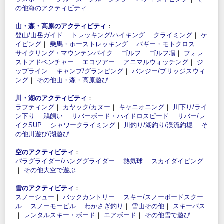
の他海のアクティビティ
山・森・高原のアクティビティ
：
登山/山岳ガイド
｜
トレッキング/ハイキング
｜
クライミング
｜
ケ
イビング
｜
乗馬・ホーストレッキング
｜
バギー・モトクロス
｜
サイクリング・マウンテンバイク
｜
ゴルフ
｜
ゴルフ場
｜
フォレ
ストアドベンチャー
｜
エコツアー
｜
アニマルウォッチング
｜
ジ
ップライン
｜
キャンプ/グランピング
｜
バンジー/ブリッジスウィ
ング
｜
その他山・森・高原遊び
川・湖のアクティビティ
：
ラフティング
｜
カヤック/カヌー
｜
キャニオニング
｜
川下り/ライ
ン下り
｜
鵜飼い
｜
リバーボード・ハイドロスピード
｜
リバー/レ
イクSUP
｜
シャワークライミング
｜
川釣り/湖釣り/渓流釣堀
｜
そ
の他川遊び/湖遊び
空のアクティビティ
：
パラグライダー/ハンググライダー
｜
熱気球
｜
スカイダイビング
｜
その他大空で遊ぶ
雪のアクティビティ
：
スノーシュー
｜
バックカントリー
｜
スキー/スノーボードスクー
ル
｜
スノーモービル
｜
わかさぎ釣り
｜
雪山その他
｜
スキーバス
｜
レンタルスキー・ボード
｜
エアボード
｜
その他雪で遊び