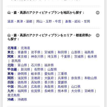
山・森・高原のアクティビティプランを地区から探す：
湯原・奥津・湯郷
｜
岡山・玉野・牛窓
｜
倉敷・総社・笠岡
山・森・高原のアクティビティプランをエリア・都道府県か
ら探す：
北海道
：
北海道
東北
：
青森県
｜
岩手県
｜
宮城県
｜
秋田県
｜
山形県
｜
福島県
関東
：
東京都
｜
神奈川県
｜
埼玉県
｜
千葉県
｜
茨城県
｜
栃木県
｜
群馬県
北陸
：
富山県
｜
石川県
｜
福井県
甲信越
：
新潟県
｜
長野県
｜
山梨県
東海
：
静岡県
｜
岐阜県
｜
愛知県
｜
三重県
関西
：
滋賀県
｜
京都府
｜
大阪府
｜
兵庫県
｜
奈良県
｜
和歌山県
四国
：
徳島県
｜
高知県
｜
香川県
｜
愛媛県
中国
：
岡山県
｜
広島県
｜
鳥取県
｜
島根県
｜
山口県
九州
：
福岡県
｜
佐賀県
｜
長崎県
｜
熊本県
｜
大分県
｜
宮崎県
｜
鹿児島県
沖縄
：
沖縄県