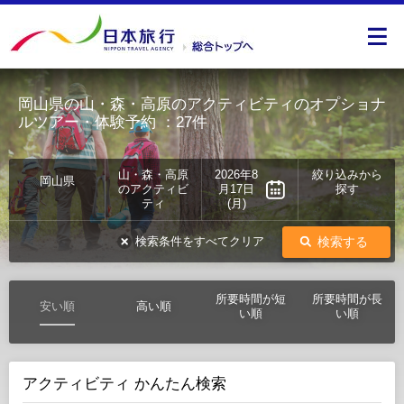
岡山県の山・森・高原のアクティビティのオプショナ
ルツアー・体験予約
：27件
山・森・高原
2026年8
絞り込みから
岡山県
のアクティビ
月17日
探す
ティ
(月)
検索する
検索条件をすべてクリア
所要時間が短
所要時間が長
安い順
高い順
い順
い順
アクティビティ かんたん検索