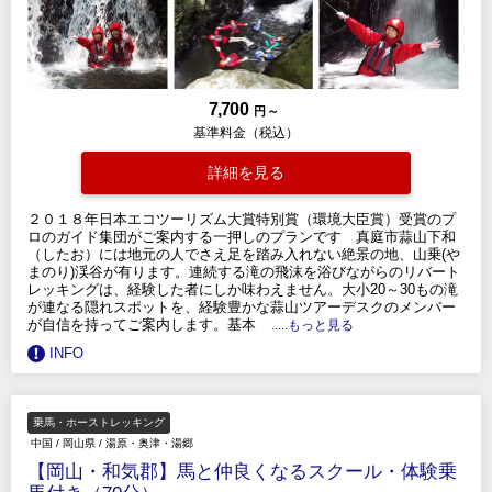
7,700
円 ～
基準料金（税込）
詳細を見る
２０１８年日本エコツーリズム大賞特別賞（環境大臣賞）受賞のプ
ロのガイド集団がご案内する一押しのプランです 真庭市蒜山下和
（したお）には地元の人でさえ足を踏み入れない絶景の地、山乗(や
まのり)渓谷が有ります。連続する滝の飛沫を浴びながらのリバート
レッキングは、経験した者にしか味わえません。大小20～30もの滝
が連なる隠れスポットを、経験豊かな蒜山ツアーデスクのメンバー
が自信を持ってご案内します。基本
.....もっと見る
INFO
乗馬・ホーストレッキング
中国
/
岡山県
/
湯原・奥津・湯郷
【岡山・和気郡】馬と仲良くなるスクール・体験乗