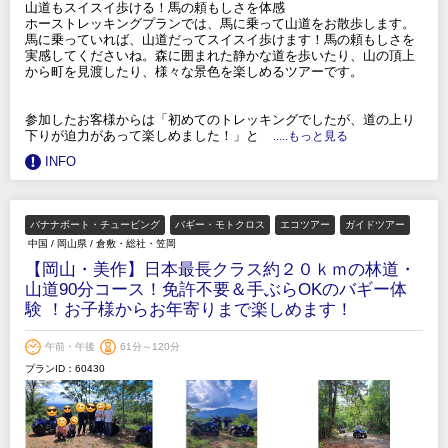
山道もスイスイ歩ける！馬の頼もしさを体感
ホーストレッキングプランでは、馬に乗って山道をお散歩します。
馬に乗っていれば、山道だってスイスイ歩けます！馬の頼もしさを
実感してくださいね。森に囲まれた静かな道を歩いたり、山の頂上
から町を見渡したり、様々な景色を楽しめるツアーです。
参加したお客様からは「初めてのトレッキングでしたが、道の上り
下りが迫力があって楽しめました！」と
.....もっと見る
INFO
バナナボート・チュービング
バギー・モトクロス
エコツアー
ガイドツアー
中国
/
岡山県
/
倉敷・総社・笠岡
【岡山・美作】日本最長クラス約２０ｋｍの林道・
山道90分コース！免許不要＆手ぶらOKのバギー体
験 ！お子様からお年寄りまで楽しめます！
午前・午後
61分～120分
プランID：60430