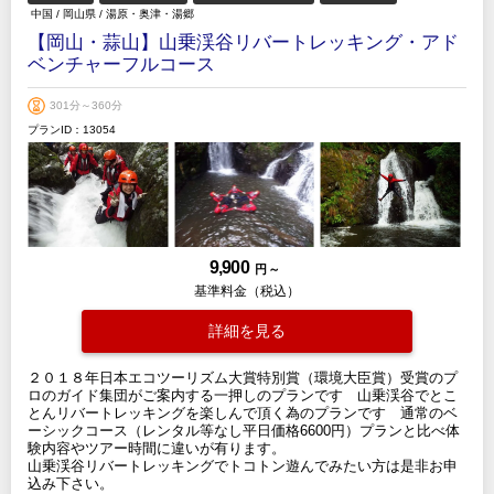
中国
/
岡山県
/
湯原・奥津・湯郷
【岡山・蒜山】山乗渓谷リバートレッキング・アド
ベンチャーフルコース
301分～360分
プランID：13054
9,900
円 ～
基準料金（税込）
詳細を見る
２０１８年日本エコツーリズム大賞特別賞（環境大臣賞）受賞のプ
ロのガイド集団がご案内する一押しのプランです 山乗渓谷でとこ
とんリバートレッキングを楽しんで頂く為のプランです 通常のベ
ーシックコース（レンタル等なし平日価格6600円）プランと比べ体
験内容やツアー時間に違いが有ります。
山乗渓谷リバートレッキングでトコトン遊んでみたい方は是非お申
込み下さい。