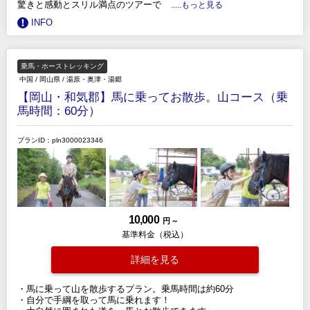
驚きと感動とスリル満点のツアーで
.....もっと見る
INFO
乗馬・ホーストレッキング
中国
/
岡山県
/
湯原・奥津・湯郷
【岡山・和気郡】馬に乗ってお散歩。山コース（乗
馬時間：60分）
プランID：pln3000023346
10,000
円 ～
基準料金（税込）
詳細を見る
・馬に乗って山を散歩するプラン。乗馬時間は約60分
・自分で手綱を取って馬に乗れます！