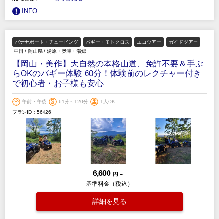
INFO
バナナボート・チュービング
バギー・モトクロス
エコツアー
ガイドツアー
中国
/
岡山県
/
湯原・奥津・湯郷
【岡山・美作】大自然の本格山道、免許不要＆手ぶ
らOKのバギー体験 60分！体験前のレクチャー付き
で初心者・お子様も安心
午前・午後
61分～120分
1人OK
プランID：56426
6,600
円 ～
基準料金（税込）
詳細を見る