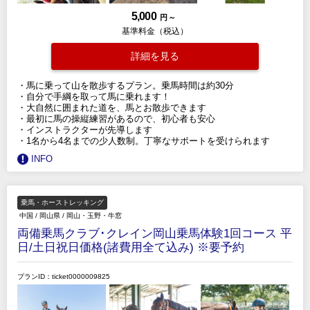
5,000
円 ～
基準料金（税込）
詳細を見る
・馬に乗って山を散歩するプラン。乗馬時間は約30分
・自分で手綱を取って馬に乗れます！
・大自然に囲まれた道を、馬とお散歩できます
・最初に馬の操縦練習があるので、初心者も安心
・インストラクターが先導します
・1名から4名までの少人数制。丁寧なサポートを受けられます
INFO
乗馬・ホーストレッキング
中国
/
岡山県
/
岡山・玉野・牛窓
両備乗馬クラブ･クレイン岡山乗馬体験1回コース 平
日/土日祝日価格(諸費用全て込み) ※要予約
プランID：ticket0000009825