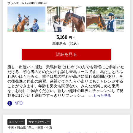
プランID：ticket0000009826
5,160
円 ～
基準料金（税込）
詳細を見る
癒し・出逢い・感動！乗馬体験,はじめての方でも気軽にご参加いた
だける、初心者の方のためのお試し乗馬コースです。馬たちとのふ
れあいはもちろん、前半は馬の揺れや高さに慣れる時間があり、そ
の後発進と停止の練習、余裕ができたら小走りにもチャレンジする
ことができます。年齢も男女も関係ない、みんなが楽しめる乗馬
を、お得にご体験ください。新しい趣味の世界にチャレンジして視
野を広げたい！運動ですっきりリフレッシュ
.....もっと見る
INFO
エコツアー
カヤック/カヌー
中国
/
岡山県
/
岡山・玉野・牛窓