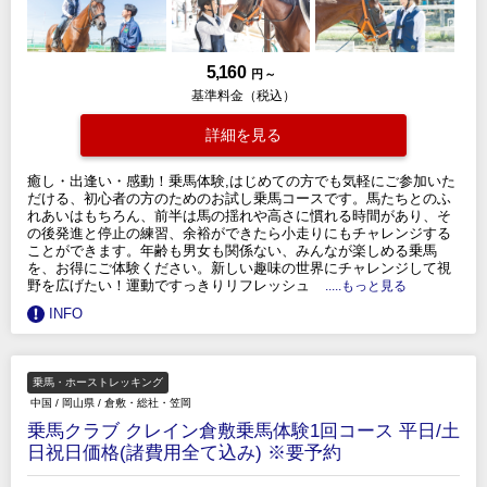
5,160
円 ～
基準料金（税込）
詳細を見る
癒し・出逢い・感動！乗馬体験,はじめての方でも気軽にご参加いた
だける、初心者の方のためのお試し乗馬コースです。馬たちとのふ
れあいはもちろん、前半は馬の揺れや高さに慣れる時間があり、そ
の後発進と停止の練習、余裕ができたら小走りにもチャレンジする
ことができます。年齢も男女も関係ない、みんなが楽しめる乗馬
を、お得にご体験ください。新しい趣味の世界にチャレンジして視
野を広げたい！運動ですっきりリフレッシュ
.....もっと見る
INFO
乗馬・ホーストレッキング
中国
/
岡山県
/
倉敷・総社・笠岡
乗馬クラブ クレイン倉敷乗馬体験1回コース 平日/土
日祝日価格(諸費用全て込み) ※要予約