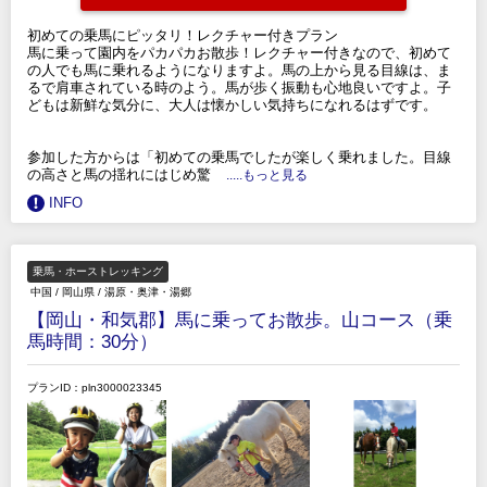
初めての乗馬にピッタリ！レクチャー付きプラン
馬に乗って園内をパカパカお散歩！レクチャー付きなので、初めて
の人でも馬に乗れるようになりますよ。馬の上から見る目線は、ま
るで肩車されている時のよう。馬が歩く振動も心地良いですよ。子
どもは新鮮な気分に、大人は懐かしい気持ちになれるはずです。
参加した方からは「初めての乗馬でしたが楽しく乗れました。目線
の高さと馬の揺れにはじめ驚
.....もっと見る
INFO
乗馬・ホーストレッキング
中国
/
岡山県
/
湯原・奥津・湯郷
【岡山・和気郡】馬に乗ってお散歩。山コース（乗
馬時間：30分）
プランID：pln3000023345