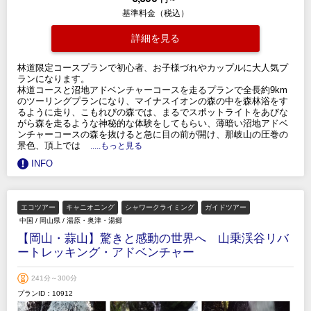
基準料金（税込）
詳細を見る
林道限定コースプランで初心者、お子様づれやカップルに大人気プ
ランになります。
林道コースと沼地アドベンチャーコースを走るプランで全長約9km
のツーリングプランになり、マイナスイオンの森の中を森林浴をす
るように走り、こもれびの森では、まるでスポットライトをあびな
がら森を走るような神秘的な体験をしてもらい、薄暗い沼地アドベ
ンチャーコースの森を抜けると急に目の前が開け、那岐山の圧巻の
景色、頂上では
.....もっと見る
INFO
エコツアー
キャニオニング
シャワークライミング
ガイドツアー
中国
/
岡山県
/
湯原・奥津・湯郷
【岡山・蒜山】驚きと感動の世界へ 山乗渓谷リバ
ートレッキング・アドベンチャー
241分～300分
プランID：10912