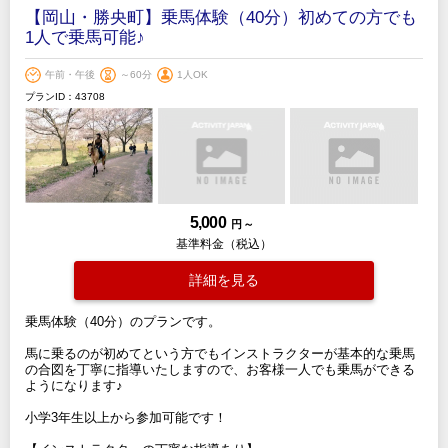
【岡山・勝央町】乗馬体験（40分）初めての方でも
1人で乗馬可能♪
午前・午後
～60分
1人OK
プランID：43708
5,000
円 ～
基準料金（税込）
詳細を見る
乗馬体験（40分）のプランです。
馬に乗るのが初めてという方でもインストラクターが基本的な乗馬
の合図を丁寧に指導いたしますので、お客様一人でも乗馬ができる
ようになります♪
小学3年生以上から参加可能です！