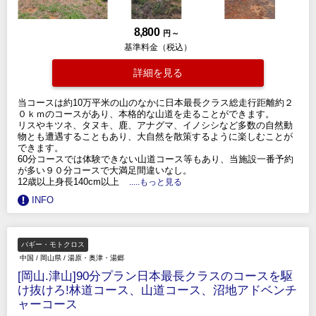
8,800
円 ～
基準料金（税込）
詳細を見る
当コースは約10万平米の山のなかに日本最長クラス総走行距離約２
０ｋｍのコースがあり、本格的な山道を走ることができます。
リスやキツネ、タヌキ、鹿、アナグマ、イノシシなど多数の自然動
物とも遭遇することもあり、大自然を散策するように楽しむことが
できます。
60分コースでは体験できない山道コース等もあり、当施設一番予約
が多い９０分コースで大満足間違いなし。
12歳以上身長140cm以上
.....もっと見る
INFO
バギー・モトクロス
中国
/
岡山県
/
湯原・奥津・湯郷
[岡山.津山]90分プラン日本最長クラスのコースを駆
け抜けろ!林道コース、山道コース、沼地アドベンチ
ャーコース