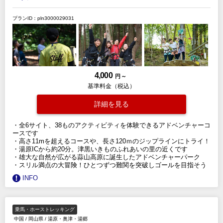
プランID：pln3000029031
4,000
円 ～
基準料金（税込）
詳細を見る
・全6サイト、38ものアクティビティを体験できるアドベンチャーコ
ースです
・高さ11mを超えるコースや、長さ120ｍのジップラインにトライ！
・湯原ICから約20分。津黒いきものふれあいの里の近くです
・雄大な自然が広がる蒜山高原に誕生したアドベンチャーパーク
・スリル満点の大冒険！ひとつずつ難関を突破しゴールを目指そう
INFO
乗馬・ホーストレッキング
中国
/
岡山県
/
湯原・奥津・湯郷