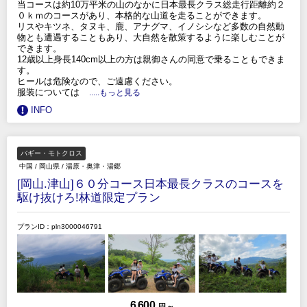
当コースは約10万平米の山のなかに日本最長クラス総走行距離約２
０ｋｍのコースがあり、本格的な山道を走ることができます。
リスやキツネ、タヌキ、鹿、アナグマ、イノシシなど多数の自然動
物とも遭遇することもあり、大自然を散策するように楽しむことが
できます。
12歳以上身長140cm以上の方は親御さんの同意で乗ることもできま
す。
ヒールは危険なので、ご遠慮ください。
服装については
.....もっと見る
INFO
バギー・モトクロス
中国
/
岡山県
/
湯原・奥津・湯郷
[岡山.津山]６０分コース日本最長クラスのコースを
駆け抜けろ!林道限定プラン
プランID：pln3000046791
6,600
円 ～