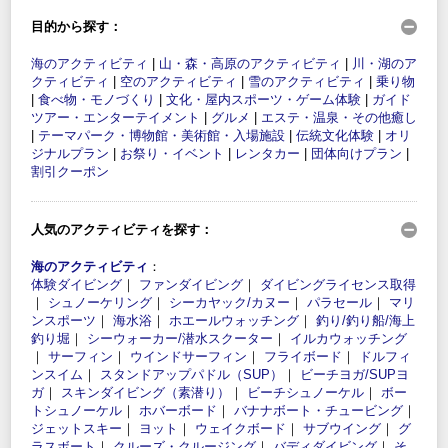
目的から探す：
海のアクティビティ
|
山・森・高原のアクティビティ
|
川・湖のア
クティビティ
|
空のアクティビティ
|
雪のアクティビティ
|
乗り物
|
食べ物・モノづくり
|
文化・屋内スポーツ・ゲーム体験
|
ガイド
ツアー・エンターテイメント
|
グルメ
|
エステ・温泉・その他癒し
|
テーマパーク・博物館・美術館・入場施設
|
伝統文化体験
|
オリ
ジナルプラン
|
お祭り・イベント
|
レンタカー
|
団体向けプラン
|
割引クーポン
人気のアクティビティを探す：
海のアクティビティ
：
体験ダイビング
｜
ファンダイビング
｜
ダイビングライセンス取得
｜
シュノーケリング
｜
シーカヤック/カヌー
｜
パラセール
｜
マリ
ンスポーツ
｜
海水浴
｜
ホエールウォッチング
｜
釣り/釣り船/海上
釣り堀
｜
シーウォーカー/潜水スクーター
｜
イルカウォッチング
｜
サーフィン
｜
ウインドサーフィン
｜
フライボード
｜
ドルフィ
ンスイム
｜
スタンドアップパドル（SUP）
｜
ビーチヨガ/SUPヨ
ガ
｜
スキンダイビング（素潜り）
｜
ビーチシュノーケル
｜
ボー
トシュノーケル
｜
ホバーボード
｜
バナナボート・チュービング
｜
ジェットスキー
｜
ヨット
｜
ウェイクボード
｜
サブウイング
｜
グ
ラスボート
｜
クルーズ・クルージング
｜
バディダイビング
｜
そ