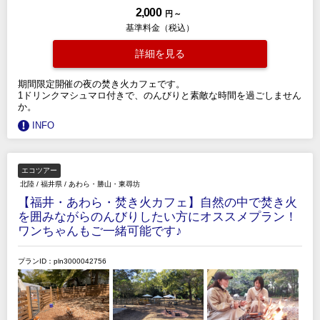
2,000
円 ～
基準料金（税込）
詳細を見る
期間限定開催の夜の焚き火カフェです。
1ドリンクマシュマロ付きで、のんびりと素敵な時間を過ごしません
か。
INFO
エコツアー
北陸
/
福井県
/
あわら・勝山・東尋坊
【福井・あわら・焚き火カフェ】自然の中で焚き火
を囲みながらのんびりしたい方にオススメプラン！
ワンちゃんもご一緒可能です♪
プランID：pln3000042756