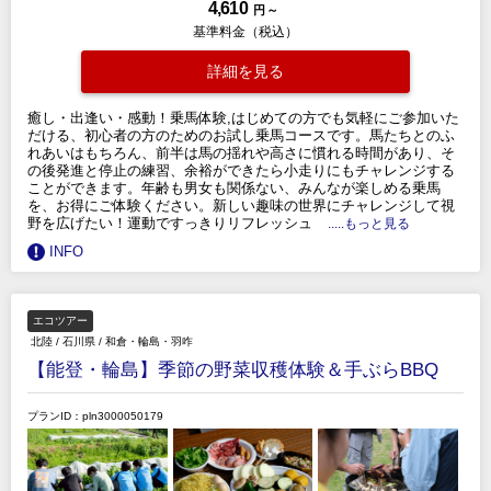
4,610
円 ～
基準料金（税込）
詳細を見る
癒し・出逢い・感動！乗馬体験,はじめての方でも気軽にご参加いた
だける、初心者の方のためのお試し乗馬コースです。馬たちとのふ
れあいはもちろん、前半は馬の揺れや高さに慣れる時間があり、そ
の後発進と停止の練習、余裕ができたら小走りにもチャレンジする
ことができます。年齢も男女も関係ない、みんなが楽しめる乗馬
を、お得にご体験ください。新しい趣味の世界にチャレンジして視
野を広げたい！運動ですっきりリフレッシュ
.....もっと見る
INFO
エコツアー
北陸
/
石川県
/
和倉・輪島・羽咋
【能登・輪島】季節の野菜収穫体験＆手ぶらBBQ
プランID：pln3000050179