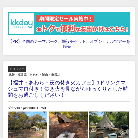
【PR】全国のテーマパーク、施設チケット、オプショナルツアーを
販売！
エコツアー
北陸
/
福井県
/
あわら・勝山・東尋坊
【福井・あわら・夜の焚き火カフェ】1ドリンクマ
シュマロ付き！焚き火を見ながらゆっくりとした時
間をお過ごしください！
プランID：pln3000042753