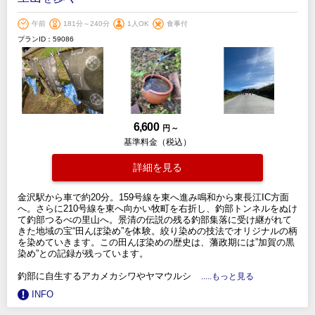
午前
181分～240分
1人OK
食事付
プランID：59086
6,600
円 ～
基準料金（税込）
詳細を見る
金沢駅から車で約20分。159号線を東へ進み鳴和から東長江IC方面
へ。さらに210号線を東へ向かい牧町を右折し、釣部トンネルをぬけ
て釣部つるべの里山へ。景清の伝説の残る釣部集落に受け継がれて
きた地域の宝“田んぼ染め”を体験。絞り染めの技法でオリジナルの柄
を染めていきます。この田んぼ染めの歴史は、藩政期には”加賀の黒
染め”との記録が残っています。
釣部に自生するアカメカシワやヤマウルシ
.....もっと見る
INFO