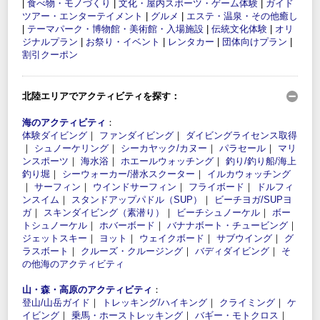
|
食べ物・モノづくり
|
文化・屋内スポーツ・ゲーム体験
|
ガイド
ツアー・エンターテイメント
|
グルメ
|
エステ・温泉・その他癒し
|
テーマパーク・博物館・美術館・入場施設
|
伝統文化体験
|
オリ
ジナルプラン
|
お祭り・イベント
|
レンタカー
|
団体向けプラン
|
割引クーポン
北陸エリアでアクティビティを探す：
海のアクティビティ
：
体験ダイビング
｜
ファンダイビング
｜
ダイビングライセンス取得
｜
シュノーケリング
｜
シーカヤック/カヌー
｜
パラセール
｜
マリ
ンスポーツ
｜
海水浴
｜
ホエールウォッチング
｜
釣り/釣り船/海上
釣り堀
｜
シーウォーカー/潜水スクーター
｜
イルカウォッチング
｜
サーフィン
｜
ウインドサーフィン
｜
フライボード
｜
ドルフィ
ンスイム
｜
スタンドアップパドル（SUP）
｜
ビーチヨガ/SUPヨ
ガ
｜
スキンダイビング（素潜り）
｜
ビーチシュノーケル
｜
ボー
トシュノーケル
｜
ホバーボード
｜
バナナボート・チュービング
｜
ジェットスキー
｜
ヨット
｜
ウェイクボード
｜
サブウイング
｜
グ
ラスボート
｜
クルーズ・クルージング
｜
バディダイビング
｜
そ
の他海のアクティビティ
山・森・高原のアクティビティ
：
登山/山岳ガイド
｜
トレッキング/ハイキング
｜
クライミング
｜
ケ
イビング
｜
乗馬・ホーストレッキング
｜
バギー・モトクロス
｜