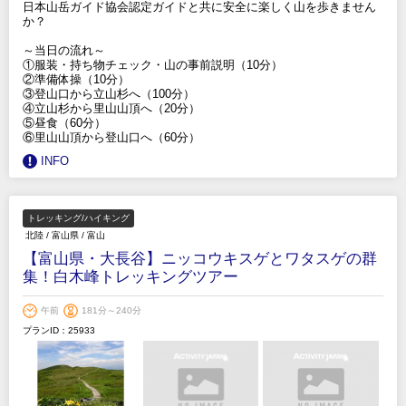
日本山岳ガイド協会認定ガイドと共に安全に楽しく山を歩きません
か？
～当日の流れ～
①服装・持ち物チェック・山の事前説明（10分）
②準備体操（10分）
③登山口から立山杉へ（100分）
④立山杉から里山山頂へ（20分）
⑤昼食（60分）
⑥里山山頂から登山口へ（60分）
INFO
トレッキング/ハイキング
北陸
/
富山県
/
富山
【富山県・大長谷】ニッコウキスゲとワタスゲの群
集！白木峰トレッキングツアー
午前
181分～240分
プランID：25933