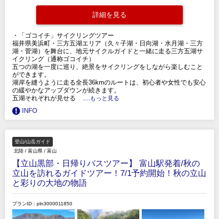
詳細を見る
・「ゴコイチ」サイクリングツアー
福井県美浜町・三方五湖エリア（久々子湖・日向湖・水月湖・三方
湖・菅湖）を舞台に、地元サイクルガイドと一緒に走る三方五湖サ
イクリング（通称ゴコイチ）
五つの湖を一度に巡り、絶景をサイクリングをしながら楽しむこと
ができます。
湖岸を縫うように走る全長36kmのルートは、初心者や女性でも安心
の緩やかなアップダウンが続きます。
五湖それぞれが見せる
.....もっと見る
INFO
登山/山岳ガイド
北陸
/
富山県
/
富山
【立山黒部・日帰りバスツアー】 富山駅発着/秋の
立山を訪れるガイドツアー！7/1予約開始！秋の立山
と彩りの大地の物語
プランID：pln3000011850