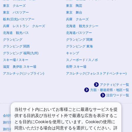
東京 クルーズ
東京 陶芸
東京 バスツアー
東京 舞台
栃木(日光)バスツアー
兵庫 クルーズ
兵庫 レストラン クルーズ
北海道 観光タクシー
北海道 観光バス
北海道バスツアー
グランピング
グランピング 関東
グランピング 関西
グランピング 東海
グランピング 福岡(九州)
キャンプ
スキー場 / スキー
スノーボード / スノボ
滋賀 奥伊吹 スキー場
長野 スキー場
アスレチック(ジップライン)
アスレチック(フォレストアドベンチャー)
アクティビティ一覧
方面・都道府県・地区一覧
注目ワード一覧
当社サイト内においてお客様ごとに最適なサービスを提
供する目的及び当社サイト外で最適な広告を表示するこ
会社情報
プライバシーポリシー
とを目的にCookieを使用しています。Cookieの使用に
旅行業登録票・約款
規約集
同意いただける場合は同意するを選択してください。詳
旅行条件書
ニュースリリース