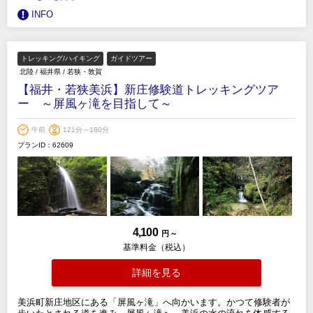
INFO
トレッキング/ハイキング
ガイドツアー
北陸
/
福井県
/
若狭・敦賀
【福井・若狭美浜】新庄修験道トレッキングツア
ー ～屏風ヶ滝を目指して～
午前
121分～180分
プランID：62609
4,100
円 ～
基準料金（税込）
詳細を見る
美浜町新庄地区にある「屏風ヶ滝」へ向かいます。かつて修験者が