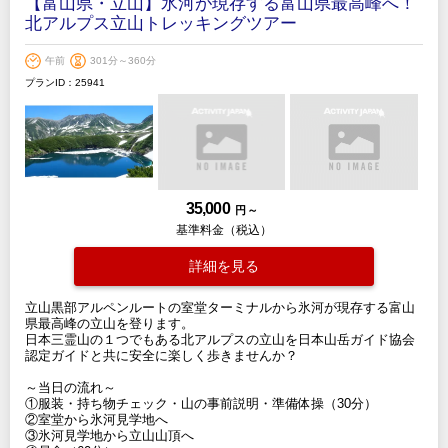
【富山県・立山】氷河が現存する富山県最高峰へ！
北アルプス立山トレッキングツアー
午前
301分～360分
プランID：25941
35,000
円 ～
基準料金（税込）
詳細を見る
立山黒部アルペンルートの室堂ターミナルから氷河が現存する富山
県最高峰の立山を登ります。
日本三霊山の１つでもある北アルプスの立山を日本山岳ガイド協会
認定ガイドと共に安全に楽しく歩きませんか？
～当日の流れ～
①服装・持ち物チェック・山の事前説明・準備体操（30分）
②室堂から氷河見学地へ
③氷河見学地から立山山頂へ