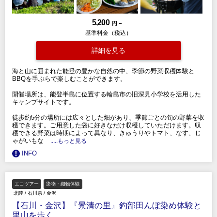
5,200
円 ～
基準料金（税込）
詳細を見る
海と山に囲まれた能登の豊かな自然の中、季節の野菜収穫体験と
BBQを手ぶらで楽しむことができます。
開催場所は、能登半島に位置する輪島市の旧深見小学校を活用した
キャンプサイトです。
徒歩約5分の場所には広々とした畑があり、季節ごとの旬の野菜を収
穫できます。ご用意した袋に好きなだけ収穫していただけます。収
穫できる野菜は時期によって異なり、きゅうりやトマト、なす、じ
ゃがいもな
.....もっと見る
INFO
エコツアー
染物・織物体験
北陸
/
石川県
/
金沢
【石川・金沢】『景清の里』釣部田んぼ染め体験と
里山を歩く