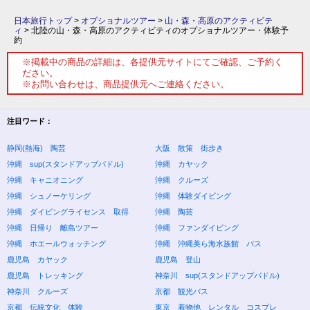
日本旅行トップ
>
オプショナルツアー
>
山・森・高原のアクティビテ
ィ
>
北陸の山・森・高原のアクティビティのオプショナルツアー・体験予
約
※掲載中の商品の詳細は、各提供元サイトにてご確認、ご予約く
ださい。
※お問い合わせは、商品提供元へご連絡ください。
注目ワード：
静岡(熱海) 陶芸
大阪 散策 街歩き
沖縄 sup(スタンドアップパドル)
沖縄 カヤック
沖縄 キャニオニング
沖縄 クルーズ
沖縄 シュノーケリング
沖縄 体験ダイビング
沖縄 ダイビングライセンス 取得
沖縄 陶芸
沖縄 日帰り 離島ツアー
沖縄 ファンダイビング
沖縄 ホエールウォッチング
沖縄 沖縄美ら海水族館 バス
鹿児島 カヤック
鹿児島 登山
鹿児島 トレッキング
神奈川 sup(スタンドアップパドル)
神奈川 クルーズ
京都 観光バス
京都 伝統文化 体験
東京 着物他 レンタル コスプレ