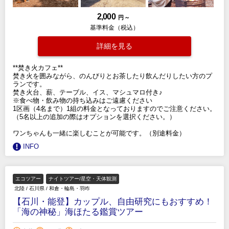
2,000
円 ～
基準料金（税込）
詳細を見る
**焚き火カフェ**
焚き火を囲みながら、のんびりとお茶したり飲んだりしたい方のプ
ランです。
焚き火台、薪、テーブル、イス、マシュマロ付き♪
※食べ物・飲み物の持ち込みはご遠慮ください
1区画（4名まで）1組の料金となっておりますのでご注意ください。
（5名以上の追加の際はオプションを選択ください。）
ワンちゃんも一緒に楽しむことが可能です。（別途料金）
INFO
エコツアー
ナイトツアー/星空・天体観測
北陸
/
石川県
/
和倉・輪島・羽咋
【石川・能登】カップル、自由研究にもおすすめ！
「海の神秘」海ほたる鑑賞ツアー