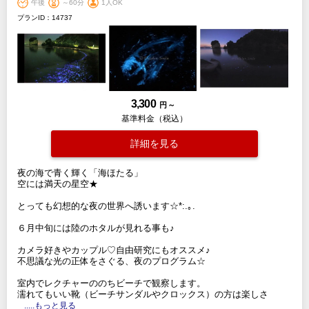
午後
～60分
1人OK
プランID：14737
3,300
円 ～
基準料金（税込）
詳細を見る
夜の海で青く輝く「海ほたる」
空には満天の星空★
とっても幻想的な夜の世界へ誘います☆*:.｡.
６月中旬には陸のホタルが見れる事も♪
カメラ好きやカップル♡自由研究にもオススメ♪
不思議な光の正体をさぐる、夜のプログラム☆
室内でレクチャーののちビーチで観察します。
濡れてもいい靴（ビーチサンダルやクロックス）の方は楽しさ
.....もっと見る