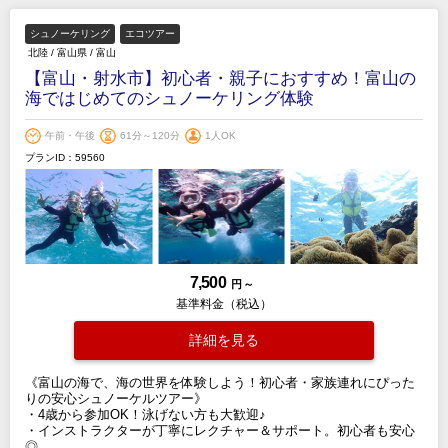
シュノーケリング
エコツアー
北陸
/
富山県
/
富山
【富山・射水市】初心者・親子におすすめ！富山の
海ではじめてのシュノーケリング体験
午前・午後
61分～120分
1人OK
プランID：59560
7,500
円 ～
基準料金（税込）
詳細を見る
《富山の海で、海の世界を体験しよう！初心者・家族連れにぴった
りの安心シュノーケルツアー》
・4歳から参加OK！泳げない方も大歓迎♪
・インストラクターが丁寧にレクチャー＆サポート。初心者も安心
◎