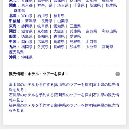
東北
：
青森県
｜
岩手県
｜
宮城県
｜
秋田県
｜
山形県
｜
福島県
関東
：
東京都
｜
神奈川県
｜
埼玉県
｜
千葉県
｜
茨城県
｜
栃木県
｜
群馬県
北陸
：
富山県
｜
石川県
｜
福井県
甲信越
：
新潟県
｜
長野県
｜
山梨県
東海
：
静岡県
｜
岐阜県
｜
愛知県
｜
三重県
関西
：
滋賀県
｜
京都府
｜
大阪府
｜
兵庫県
｜
奈良県
｜
和歌山県
四国
：
徳島県
｜
高知県
｜
香川県
｜
愛媛県
中国
：
岡山県
｜
広島県
｜
鳥取県
｜
島根県
｜
山口県
九州
：
福岡県
｜
佐賀県
｜
長崎県
｜
熊本県
｜
大分県
｜
宮崎県
｜
鹿児島県
沖縄
：
沖縄県
観光情報・ホテル・ツアーを探す：
富山県のホテルを予約する
|
富山県のツアーを探す
|
富山県の観光情
報を見る
｜
石川県のホテルを予約する
|
石川県のツアーを探す
|
石川県の観光情
報を見る
｜
福井県のホテルを予約する
|
福井県のツアーを探す
|
福井県の観光情
報を見る