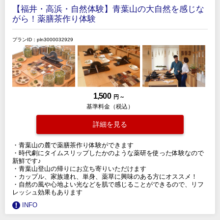
【福井・高浜・自然体験】青葉山の大自然を感じな
がら！薬膳茶作り体験
プランID：pln3000032929
1,500
円 ～
基準料金（税込）
詳細を見る
・青葉山の麓で薬膳茶作り体験ができます
・時代劇にタイムスリップしたかのような薬研を使った体験なので
新鮮です♪
・青葉山登山の帰りにお立ち寄りいただけます
・カップル、家族連れ、単身、薬草に興味のある方にオススメ！
・自然の風や心地よい光などを肌で感じることができるので、リフ
レッシュ効果もあります
INFO