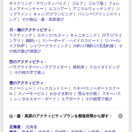
サイクリング・マウンテンバイク
｜
ゴルフ
｜
ゴルフ場
｜
フォレ
ストアドベンチャー
｜
エコツアー
｜
アニマルウォッチング
｜
ジ
ップライン
｜
キャンプ/グランピング
｜
バンジー/ブリッジスウィ
ング
｜
その他山・森・高原遊び
川・湖のアクティビティ
：
ラフティング
｜
カヤック/カヌー
｜
キャニオニング
｜
川下り/ライ
ン下り
｜
鵜飼い
｜
リバーボード・ハイドロスピード
｜
リバー/レ
イクSUP
｜
シャワークライミング
｜
川釣り/湖釣り/渓流釣堀
｜
そ
の他川遊び/湖遊び
空のアクティビティ
：
パラグライダー/ハンググライダー
｜
熱気球
｜
スカイダイビング
｜
その他大空で遊ぶ
雪のアクティビティ
：
スノーシュー
｜
バックカントリー
｜
スキー/スノーボードスクー
ル
｜
スノーモービル
｜
わかさぎ釣り
｜
雪山その他
｜
スキーバス
｜
レンタルスキー・ボード
｜
エアボード
｜
その他雪で遊び
山・森・高原のアクティビティプランを都道府県から探す：
北海道
：
北海道