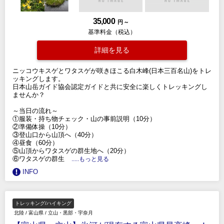
35,000
円 ～
基準料金（税込）
詳細を見る
ニッコウキスゲとワタスゲが咲きほこる白木峰(日本三百名山)をトレ
ッキングします。
日本山岳ガイド協会認定ガイドと共に安全に楽しくトレッキングし
ませんか？
～当日の流れ～
①服装・持ち物チェック・山の事前説明（10分）
②準備体操（10分）
③登山口から山頂へ（40分）
④昼食（60分）
⑤山頂からワタスゲの群生地へ（20分）
⑥ワタスゲの群生
.....もっと見る
INFO
トレッキング/ハイキング
北陸
/
富山県
/
立山・黒部・宇奈月