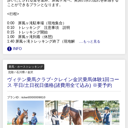
歩いたとされる道を進み、屏風ヶ滝へ。美浜の水の流れを体感する
ことができるプランとなります。
<行程>
0:00 屏風ヶ滝駐車場（現地集合）
0:10 トレッキング 注意事項 説明
0:15 トレッキング開始
1:00 屏風ヶ滝到着（休憩)
1:40 屏風ヶ滝トレッキング終了（現地解
.....もっと見る
INFO
乗馬・ホーストレッキング
北陸
/
石川県
/
金沢
ヴィテン乗馬クラブ･クレイン金沢乗馬体験1回コー
ス 平日/土日祝日価格(諸費用全て込み) ※要予約
プランID：ticket0000009810