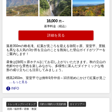
16,000
円 ～
基準料金（税込）
詳細を見る
落差350mの称名滝、紅葉が見ごろを迎える弥陀ヶ原、室堂平、景観
も異なる人気の3か所を立山のことを熟知した登山ガイドがツアーを
ご案内します！
昼食は[弥陀ヶ原ホテル]にてお召し上がりいただきます。秋の立山の
色鮮やかな景色を楽しみながら、多様性に富んだダイナミックな地
形の成り立ちにも注目してみましょう。
標高2450m、室堂平では例年9月中頃～10月初めにかけて紅葉が見ご
.....もっと見る
INFO
トレッキング/ハイキング
川釣り/湖釣り/渓流釣堀
ガイドツアー
北陸
/
福井県
/
若狭・敦賀