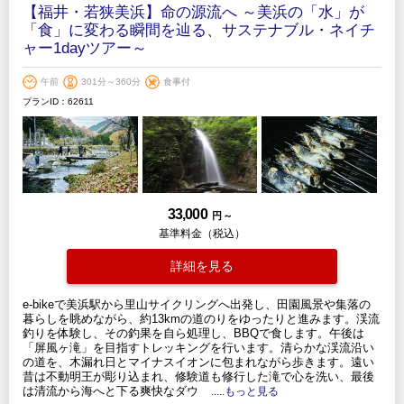
【福井・若狭美浜】命の源流へ ～美浜の「水」が
「食」に変わる瞬間を辿る、サステナブル・ネイチ
ャー1dayツアー～
午前
301分～360分
食事付
プランID：62611
33,000
円 ～
基準料金（税込）
詳細を見る
e-bikeで美浜駅から里山サイクリングへ出発し、田園風景や集落の
暮らしを眺めながら、約13kmの道のりをゆったりと進みます。渓流
釣りを体験し、その釣果を自ら処理し、BBQで食します。午後は
「屏風ヶ滝」を目指すトレッキングを行います。清らかな渓流沿い
の道を、木漏れ日とマイナスイオンに包まれながら歩きます。遠い
昔は不動明王が彫り込まれ、修験道も修行した滝で心を洗い、最後
は清流から海へと下る爽快なダウ
.....もっと見る