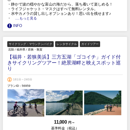
・静かで波の穏やかな富山の海だから、落ち着いて楽しめる！
・ライフジャケット・マスクはすべて無料レンタル。
・水中カメラの貸し出しオプションあり！思い出を残せます♪
・
.....もっと見る
INFO
サイクリング・マウンテンバイク
レンタサイクル
ガイドツアー
北陸
/
福井県
/
若狭・敦賀
【福井・若狭美浜】三方五湖「ゴコイチ」ガイド付
きサイクリングツアー！絶景湖畔と映えスポット巡
り
181分～240分
プランID：56959
11,000
円 ～
基準料金（税込）