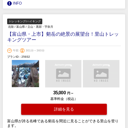
INFO
トレッキング/ハイキング
北陸
/
富山県
/
立山・黒部・宇奈月
【富山県・上市】剱岳の絶景の展望台！里山トレッ
キングツアー
午前
301分～360分
プランID：25932
35,000
円 ～
基準料金（税込）
詳細を見る
富山県が誇る名峰である剱岳を間近に見ることができる里山を登り
ます。