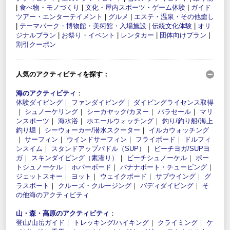
|
食べ物・モノづくり
|
文化・屋内スポーツ・ゲーム体験
|
ガイド
ツアー・エンターテイメント
|
グルメ
|
エステ・温泉・その他癒し
|
テーマパーク・博物館・美術館・入場施設
|
伝統文化体験
|
オリ
ジナルプラン
|
お祭り・イベント
|
レンタカー
|
団体向けプラン
|
割引クーポン
人気のアクティビティを探す：
海のアクティビティ
：
体験ダイビング
｜
ファンダイビング
｜
ダイビングライセンス取得
｜
シュノーケリング
｜
シーカヤック/カヌー
｜
パラセール
｜
マリ
ンスポーツ
｜
海水浴
｜
ホエールウォッチング
｜
釣り/釣り船/海上
釣り堀
｜
シーウォーカー/潜水スクーター
｜
イルカウォッチング
｜
サーフィン
｜
ウインドサーフィン
｜
フライボード
｜
ドルフィ
ンスイム
｜
スタンドアップパドル（SUP）
｜
ビーチヨガ/SUPヨ
ガ
｜
スキンダイビング（素潜り）
｜
ビーチシュノーケル
｜
ボー
トシュノーケル
｜
ホバーボード
｜
バナナボート・チュービング
｜
ジェットスキー
｜
ヨット
｜
ウェイクボード
｜
サブウイング
｜
グ
ラスボート
｜
クルーズ・クルージング
｜
バディダイビング
｜
そ
の他海のアクティビティ
山・森・高原のアクティビティ
：
登山/山岳ガイド
｜
トレッキング/ハイキング
｜
クライミング
｜
ケ