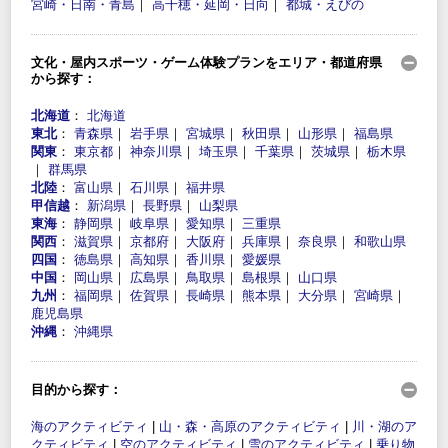
宮崎・日南・青島
｜
高千穂・延岡・日向
｜
都城・えびの
文化・屋内スポーツ・ゲーム体験プランをエリア・都道府県
から探す：
北海道
：
北海道
東北
：
青森県
｜
岩手県
｜
宮城県
｜
秋田県
｜
山形県
｜
福島県
関東
：
東京都
｜
神奈川県
｜
埼玉県
｜
千葉県
｜
茨城県
｜
栃木県
｜
群馬県
北陸
：
富山県
｜
石川県
｜
福井県
甲信越
：
新潟県
｜
長野県
｜
山梨県
東海
：
静岡県
｜
岐阜県
｜
愛知県
｜
三重県
関西
：
滋賀県
｜
京都府
｜
大阪府
｜
兵庫県
｜
奈良県
｜
和歌山県
四国
：
徳島県
｜
高知県
｜
香川県
｜
愛媛県
中国
：
岡山県
｜
広島県
｜
鳥取県
｜
島根県
｜
山口県
九州
：
福岡県
｜
佐賀県
｜
長崎県
｜
熊本県
｜
大分県
｜
宮崎県
｜
鹿児島県
沖縄
：
沖縄県
目的から探す：
海のアクティビティ
|
山・森・高原のアクティビティ
|
川・湖のア
クティビティ
|
空のアクティビティ
|
雪のアクティビティ
|
乗り物