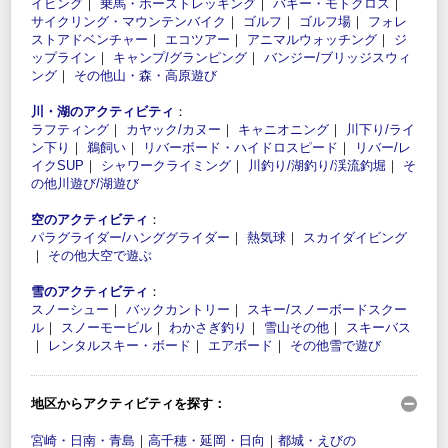
イビング
｜
乗馬・ホーストレッキング
｜
バギー・モトクロス
｜
サイクリング・マウンテンバイク
｜
ゴルフ
｜
ゴルフ場
｜
フォレ
ストアドベンチャー
｜
エコツアー
｜
アニマルウォッチング
｜
ジ
ップライン
｜
キャンプ/グランピング
｜
バンジー/ブリッジスウィ
ング
｜
その他山・森・高原遊び
川・湖のアクティビティ
：
ラフティング
｜
カヤック/カヌー
｜
キャニオニング
｜
川下り/ライ
ン下り
｜
鵜飼い
｜
リバーボード・ハイドロスピード
｜
リバー/レ
イクSUP
｜
シャワークライミング
｜
川釣り/湖釣り/渓流釣堀
｜
そ
の他川遊び/湖遊び
空のアクティビティ
：
パラグライダー/ハンググライダー
｜
熱気球
｜
スカイダイビング
｜
その他大空で遊ぶ
雪のアクティビティ
：
スノーシュー
｜
バックカントリー
｜
スキー/スノーボードスクー
ル
｜
スノーモービル
｜
わかさぎ釣り
｜
雪山その他
｜
スキーバス
｜
レンタルスキー・ボード
｜
エアボード
｜
その他雪で遊び
地区からアクティビティを探す：
宮崎・日南・青島
｜
高千穂・延岡・日向
｜
都城・えびの