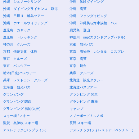
沖縄 シュノーケリング
沖縄 体験ダイビング
沖縄 ダイビングライセンス 取得
沖縄 陶芸
沖縄 日帰り 離島ツアー
沖縄 ファンダイビング
沖縄 ホエールウォッチング
沖縄 沖縄美ら海水族館 バス
鹿児島 カヤック
鹿児島 登山
鹿児島 トレッキング
神奈川 sup(スタンドアップパドル)
神奈川 クルーズ
京都 観光バス
京都 伝統文化 体験
東京 着物他 レンタル コスプレ
東京 クルーズ
東京 陶芸
東京 バスツアー
東京 舞台
栃木(日光)バスツアー
兵庫 クルーズ
兵庫 レストラン クルーズ
北海道 観光タクシー
北海道 観光バス
北海道バスツアー
グランピング
グランピング 関東
グランピング 関西
グランピング 東海
グランピング 福岡(九州)
キャンプ
スキー場 / スキー
スノーボード / スノボ
滋賀 奥伊吹 スキー場
長野 スキー場
アスレチック(ジップライン)
アスレチック(フォレストアドベンチャー)