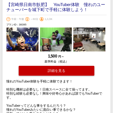
【宮崎県日南市飫肥】 YouTuber体験 憧れのユー
チューバーを城下町で手軽に体験しよう！
午前・午後
～60分
1人OK
プランID：38395
1,500
円 ～
基準料金（税込）
詳細を見る
憧れのYouTuber体験を手軽に体験できます！
特別な機材は必要なし！日南スペースに全て揃ってます。
特別な経験も必要なし！興味や好奇心があれば誰でもYouTuberで
す。
YouTuberってどんな事をするんだろう？
憧れのYouTuberみたいに面白い事できるかな？