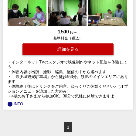
1,500
円 ～
基準料金（税込）
詳細を見る
・インターネットTVのスタジオで映像制作やネット配信を体験しよ
う
・体験内容は出演、撮影、編集、配信の中から選べます
・「飫肥城観光駐車場」から徒歩約3分。飫肥のメインエリアにあり
ます
・体験終了後はドリンクをご用意。ゆっくりご休憩ください♪（オプ
ションメニューを追加した方のみ）
・4歳のお子さまから参加OK。30分で気軽に体験できますよ
INFO
1