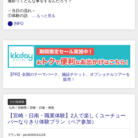
撮影ってどんな事をするんだろう？
～当日の流れ～
①体験の説
.....もっと見る
INFO
【PR】全国のテーマパーク、施設チケット、オプショナルツアーを
販売！
その他体験
九州
/
宮崎県
/
宮崎・日南・青島
【宮崎・日南・職業体験】2人で楽しくユーチュー
バーなりきり体験プラン（ペア参加）
プランID：pln3000031128