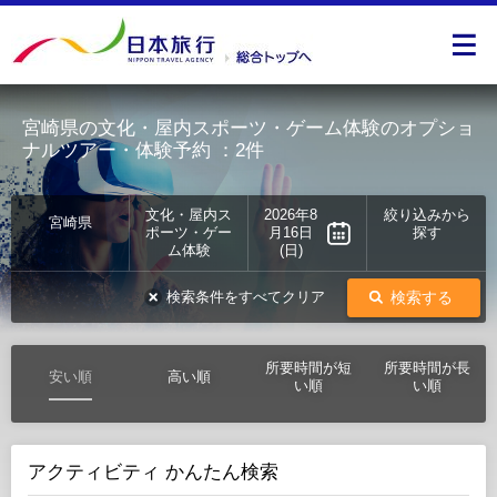
宮崎県の文化・屋内スポーツ・ゲーム体験のオプショ
ナルツアー・体験予約
：2件
文化・屋内ス
2026年8
絞り込みから
宮崎県
ポーツ・ゲー
月16日
探す
ム体験
(日)
検索する
検索条件をすべてクリア
所要時間が短
所要時間が長
安い順
高い順
い順
い順
アクティビティ かんたん検索