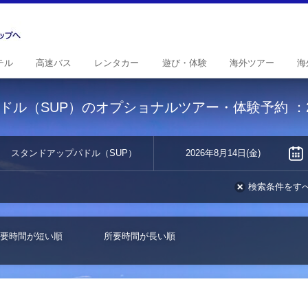
テル
高速
バス
レンタ
カー
遊び・
体験
海外
ツアー
海
ドル（SUP）のオプショナルツアー・体験予約
：
スタンドアップパドル（SUP）
2026年8月14日(金)
検索条件をす
要時間が短い順
所要時間が長い順