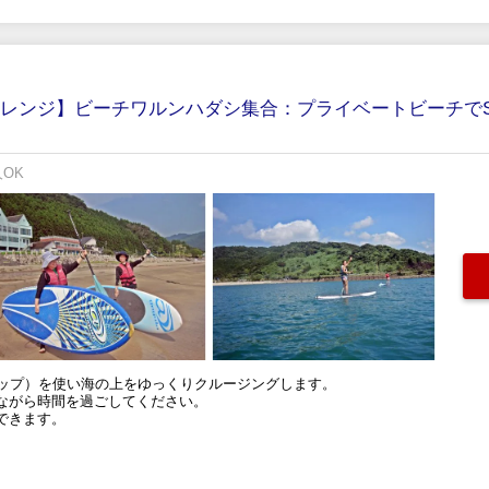
ャレンジ】ビーチワルンハダシ集合：プライベートビーチで
人OK
サップ）を使い海の上をゆっくりクルージングします。
ながら時間を過ごしてください。
できます。
。