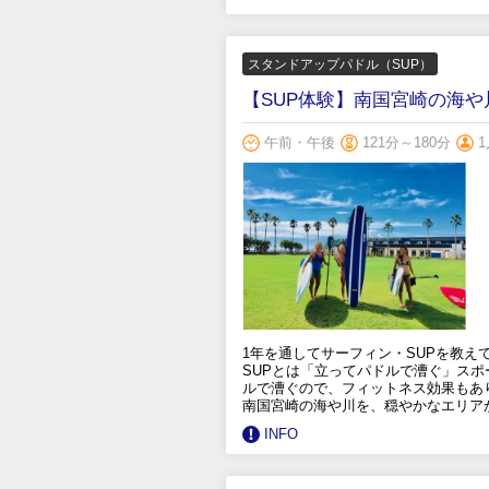
スタンドアップパドル（SUP）
【SUP体験】南国宮崎の海
午前・午後
121分～180分
1
1年を通してサーフィン・SUPを教
SUPとは「立ってパドルで漕ぐ」ス
ルで漕ぐので、フィットネス効果もあ
南国宮崎の海や川を、穏やかなエリア
INFO