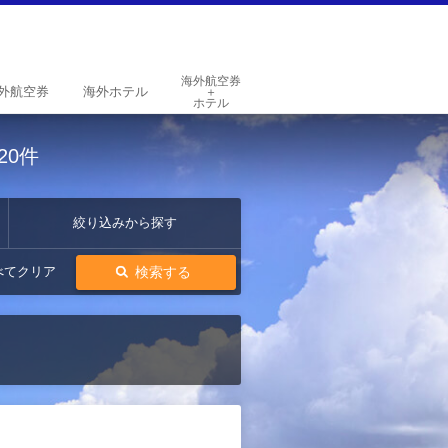
海外航空券
外
航空券
海外
ホテル
＋
ホテル
20件
絞り込みから探す
検索する
べてクリア