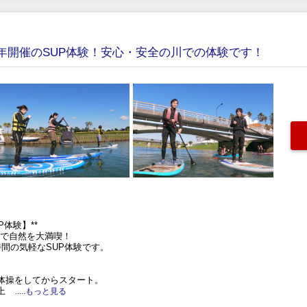
・通年開催のSUP体験！安心・安全の川での体験です！
体験】**
）で自然を大満喫！
間の気軽なSUP体験です。
体操をしてからスタート。
上
.....もっと見る