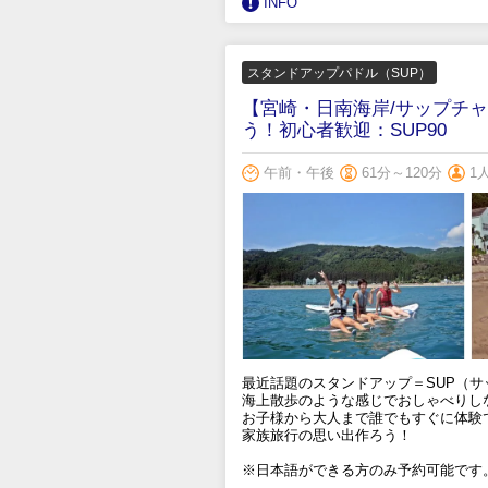
INFO
スタンドアップパドル（SUP）
【宮崎・日南海岸/サップチ
う！初心者歓迎：SUP90
午前・午後
61分～120分
1
最近話題のスタンドアップ＝SUP（
海上散歩のような感じでおしゃべりし
お子様から大人まで誰でもすぐに体験
家族旅行の思い出作ろう！
※日本語ができる方のみ予約可能です