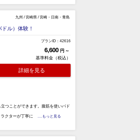
九州
/
宮崎県
/
宮崎・日南・青島
パドル）体験！
プランID：42616
6,600
円 ～
基準料金（税込）
詳細を見る
も立つことができます。腹筋を使いパド
トラクターが丁寧に
.....もっと見る