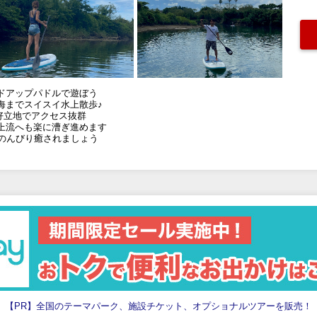
ドアップパドルで遊ぼう
海までスイスイ水上散歩♪
好立地でアクセス抜群
上流へも楽に漕ぎ進めます
でのんびり癒されましょう
【PR】全国のテーマパーク、施設チケット、オプショナルツアーを販売！