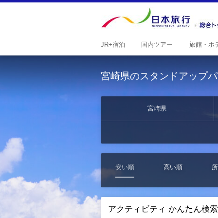
JR+
宿泊
国内
ツアー
旅館・
ホ
宮崎県のスタンドアップパ
宮崎県
安い順
高い順
所
アクティビティ かんたん検索