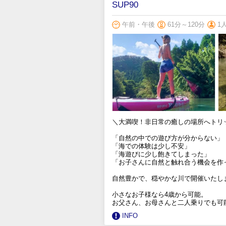
SUP90
午前・午後
61分～120分
1
＼大満喫！非日常の癒しの場所へトリ
「自然の中での遊び方が分からない」
「海での体験は少し不安」
「海遊びに少し飽きてしまった」
「お子さんに自然と触れ合う機会を作
自然豊かで、穏やかな川で開催いたし
小さなお子様なら4歳から可能。
お父さん、お母さんと二人乗りでも可
INFO