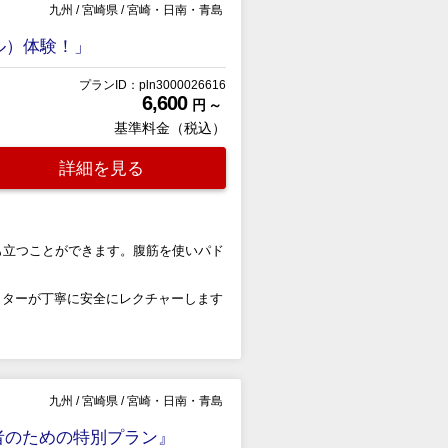
九州
/
宮崎県
/
宮崎・日南・青島
ル）体験！」
プランID：pln3000026616
6,600
円 ～
基準料金（税込）
詳細を見る
も立つことができます。腹筋を使いパド
クターが丁寧に安全にレクチャーします
九州
/
宮崎県
/
宮崎・日南・青島
者のための特別プラン』