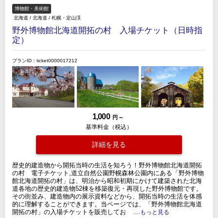
博物館・美術館
北海道
/
北海道
/
札幌・定山渓
野外博物館北海道開拓の村 入場チケット（日時指
定）
プランID：ticket0000017212
1,000
円 ～
基準料金（税込）
詳細を見る
歴史的建造物から開拓当時の生活を知ろう！野外博物館北海道開拓
の村 電子チケット,道立自然公園野幌森林公園内にある「野外博物
館北海道開拓の村」は、明治から昭和初期にかけて建築された北海
道各地の歴史的建造物52棟を移築復元・再現した野外博物館です。
その街並み、建造物内の展示資料などから、開拓当時の生活を体感
的に理解することができます。当ページでは、「野外博物館北海道
開拓の村」の入場チケットを販売してお
.....もっと見る