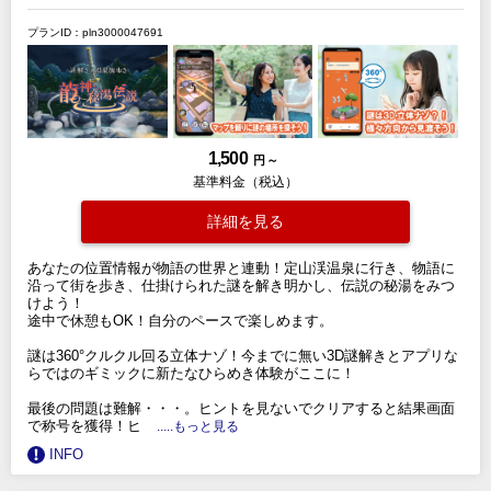
プランID：pln3000047691
1,500
円 ～
基準料金（税込）
詳細を見る
あなたの位置情報が物語の世界と連動！定山渓温泉に行き、物語に
沿って街を歩き、仕掛けられた謎を解き明かし、伝説の秘湯をみつ
けよう！
途中で休憩もOK！自分のペースで楽しめます。
謎は360°クルクル回る立体ナゾ！今までに無い3D謎解きとアプリな
らではのギミックに新たなひらめき体験がここに！
最後の問題は難解・・・。ヒントを見ないでクリアすると結果画面
で称号を獲得！ヒ
.....もっと見る
INFO