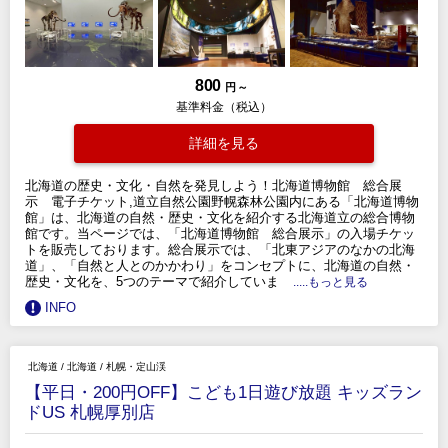
800
円 ～
基準料金（税込）
詳細を見る
北海道の歴史・文化・自然を発見しよう！北海道博物館 総合展
示 電子チケット,道立自然公園野幌森林公園内にある「北海道博物
館」は、北海道の自然・歴史・文化を紹介する北海道立の総合博物
館です。当ページでは、「北海道博物館 総合展示」の入場チケッ
トを販売しております。総合展示では、「北東アジアのなかの北海
道」、「自然と人とのかかわり」をコンセプトに、北海道の自然・
歴史・文化を、5つのテーマで紹介していま
.....もっと見る
INFO
北海道
/
北海道
/
札幌・定山渓
【平日・200円OFF】こども1日遊び放題 キッズラン
ドUS 札幌厚別店