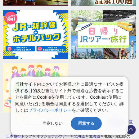
当社サイト内においてお客様ごとに最適なサービスを提
供する目的及び当社サイト外で最適な広告を表示するこ
とを目的にCookieを使用しています。Cookieの使用に
同意いただける場合は同意するを選択してください。詳
しくは
プライバシーポリシー
をご確認ください。
特集一覧
同意しない
同意する
日本旅行トップ
>
オプショナルツアー
>
北海道
>
北海道
>
札幌・定山渓の