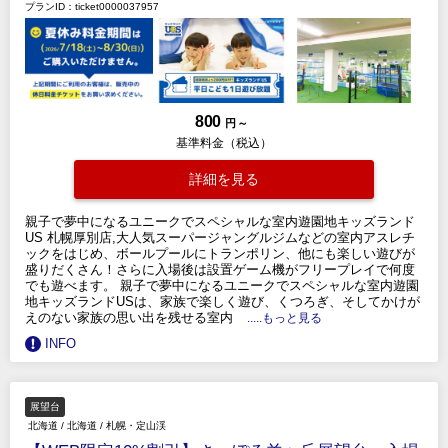
プランID：ticket0000037957
800
円 ～
基準料金（税込）
詳細を見る
親子で夢中になるユニークでスペシャルな室内遊園地キッズランド
US 札幌厚別店,大人気スーパージャングルジムなどの室内アスレチ
ックをはじめ、ボールプールにトランポリン、他にも楽しい遊びが
盛りだくさん！さらに入場後は設置ゲーム機がフリープレイで何度
でも遊べます。 親子で夢中になるユニークでスペシャルな室内遊園
地キッズランドUSは、家族で楽しく遊び、くつろぎ、そしてかけが
えのない家族の思い出を残せる室内
.....もっと見る
INFO
展望台
北海道
/
北海道
/
札幌・定山渓