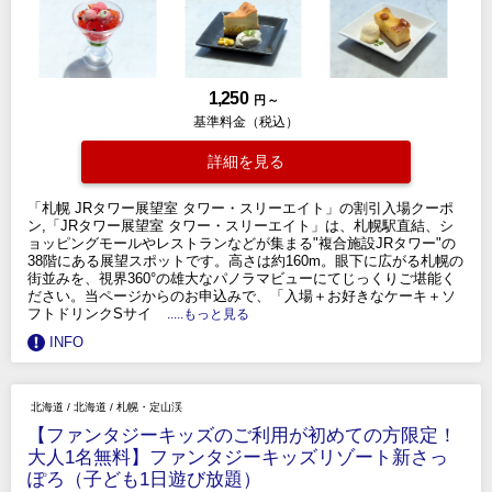
1,250
円 ～
基準料金（税込）
詳細を見る
「札幌 JRタワー展望室 タワー・スリーエイト」の割引入場クーポ
ン,「JRタワー展望室 タワー・スリーエイト」は、札幌駅直結、シ
ョッピングモールやレストランなどが集まる"複合施設JRタワー"の
38階にある展望スポットです。高さは約160m。眼下に広がる札幌の
街並みを、視界360°の雄大なパノラマビューにてじっくりご堪能く
ださい。当ページからのお申込みで、「入場＋お好きなケーキ＋ソ
フトドリンクSサイ
.....もっと見る
INFO
北海道
/
北海道
/
札幌・定山渓
【ファンタジーキッズのご利用が初めての方限定！
大人1名無料】ファンタジーキッズリゾート新さっ
ぽろ（子ども1日遊び放題）