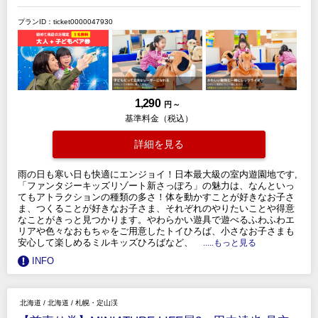
プランID：ticket0000047930
1,290
円 ～
基準料金（税込）
詳細を見る
雨の日も寒い日も快適にエンジョイ！日本最大級の室内遊園地です,
「ファンタジーキッズリゾート新さっぽろ」の魅力は、なんといっ
てもアトラクションの種類の多さ！体を動かすことが好きなお子さ
ま、つくることが好きなお子さま、それぞれのやりたいことや得意
なことがきっと見つかります。やわらかい遊具で遊べるふわふわエ
リアや色々なおもちゃをご用意したトイひろば、小さなお子さまも
安心して楽しめるミルキッズひろばなど、
.....もっと見る
INFO
北海道
/
北海道
/
札幌・定山渓