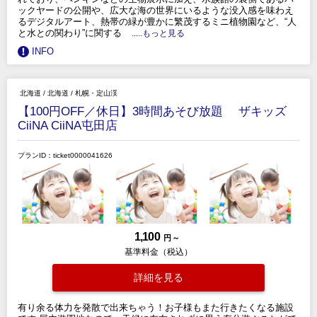
ックヤードの公開や、広大な海の世界にいるような没入感を味わえ
るデジタルアート、熱帯の緑が豊かに繁茂するミニ植物園など、“人
と水との関わり”に関する
.....もっと見る
INFO
北海道
/
北海道
/
札幌・定山渓
【100円OFF／休日】3時間あそび放題 ザキッズ
CiiNA CiiNA屯田店
プランID：ticket0000041626
1,100
円 ～
基準料金（税込）
詳細を見る
有り余る体力を発散で出来ちゃう！お子様もまた行きたくなる施設