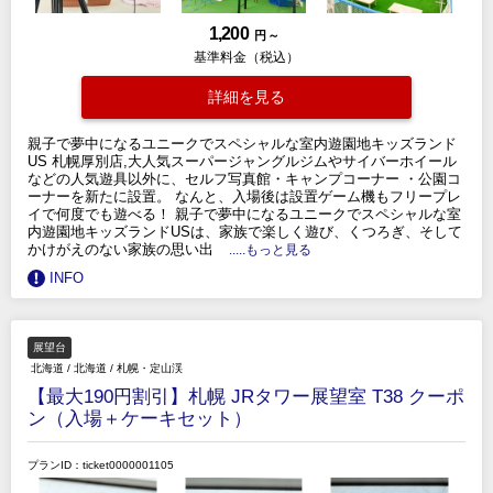
1,200
円 ～
基準料金（税込）
詳細を見る
親子で夢中になるユニークでスペシャルな室内遊園地キッズランド
US 札幌厚別店,大人気スーパージャングルジムやサイバーホイール
などの人気遊具以外に、セルフ写真館・キャンプコーナー ・公園コ
ーナーを新たに設置。 なんと、入場後は設置ゲーム機もフリープレ
イで何度でも遊べる！ 親子で夢中になるユニークでスペシャルな室
内遊園地キッズランドUSは、家族で楽しく遊び、くつろぎ、そして
かけがえのない家族の思い出
.....もっと見る
INFO
展望台
北海道
/
北海道
/
札幌・定山渓
【最大190円割引】札幌 JRタワー展望室 T38 クーポ
ン（入場＋ケーキセット）
プランID：ticket0000001105