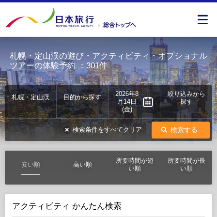
札幌・定山渓の遊び・アクティビティ・オプショナル
ツアーの体験予約
：301件
2026年8
絞り込みから
札幌・定山渓
目的から探す
月14日
探す
(金)
検索する
検索条件をすべてクリア
所要時間が短
所要時間が長
安い順
高い順
い順
い順
アクティビティ かんたん検索