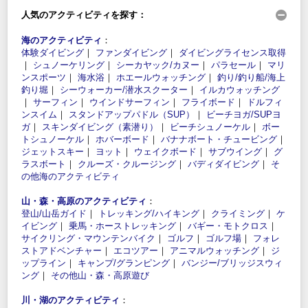
人気のアクティビティを探す：
海のアクティビティ
：
体験ダイビング
｜
ファンダイビング
｜
ダイビングライセンス取得
｜
シュノーケリング
｜
シーカヤック/カヌー
｜
パラセール
｜
マリ
ンスポーツ
｜
海水浴
｜
ホエールウォッチング
｜
釣り/釣り船/海上
釣り堀
｜
シーウォーカー/潜水スクーター
｜
イルカウォッチング
｜
サーフィン
｜
ウインドサーフィン
｜
フライボード
｜
ドルフィ
ンスイム
｜
スタンドアップパドル（SUP）
｜
ビーチヨガ/SUPヨ
ガ
｜
スキンダイビング（素潜り）
｜
ビーチシュノーケル
｜
ボー
トシュノーケル
｜
ホバーボード
｜
バナナボート・チュービング
｜
ジェットスキー
｜
ヨット
｜
ウェイクボード
｜
サブウイング
｜
グ
ラスボート
｜
クルーズ・クルージング
｜
バディダイビング
｜
そ
の他海のアクティビティ
山・森・高原のアクティビティ
：
登山/山岳ガイド
｜
トレッキング/ハイキング
｜
クライミング
｜
ケ
イビング
｜
乗馬・ホーストレッキング
｜
バギー・モトクロス
｜
サイクリング・マウンテンバイク
｜
ゴルフ
｜
ゴルフ場
｜
フォレ
ストアドベンチャー
｜
エコツアー
｜
アニマルウォッチング
｜
ジ
ップライン
｜
キャンプ/グランピング
｜
バンジー/ブリッジスウィ
ング
｜
その他山・森・高原遊び
川・湖のアクティビティ
：