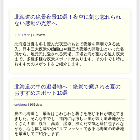
北海道の絶景夜景10選！夜空に刻む忘れられ
ない感動の光景へ
チャイラテ
| 106view
北海道は夏も冬も澄んだ夜空のもとで夜景を満喫できる旅
先。日本三大夜景の函館山や新三大夜景の藻岩山といった名
所から、地元民に愛される穴場、工場と海が重なる迫力夜景
まで、多種多様な夜景スポットがあります。その中でも特に
おすすめのスポットをご紹介します。
北海道の中の避暑地へ！絶景で癒される夏の
おすすめスポット10選
coldbrew
| 961view
夏の北海道も、最近はじわじわと暑さを感じる日が増えてき
ました。そんな中でも、道内には涼しい風が吹く避暑地がた
くさん！湖、渓谷、高原、湿原、澄んだ空気と緑に包まれな
がら、心も体も涼やかにリフレッシュできる北海道の避暑地
を厳選してご紹介します。