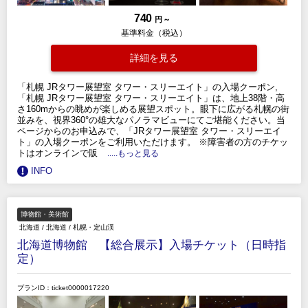
740
円 ～
基準料金（税込）
詳細を見る
「札幌 JRタワー展望室 タワー・スリーエイト」の入場クーポン,
「札幌 JRタワー展望室 タワー・スリーエイト」は、地上38階・高
さ160mからの眺めが楽しめる展望スポット。眼下に広がる札幌の街
並みを、視界360°の雄大なパノラマビューにてご堪能ください。当
ページからのお申込みで、「JRタワー展望室 タワー・スリーエイ
ト」の入場クーポンをご利用いただけます。 ※障害者の方のチケッ
トはオンラインで販
.....もっと見る
INFO
博物館・美術館
北海道
/
北海道
/
札幌・定山渓
北海道博物館 【総合展示】入場チケット（日時指
定）
プランID：ticket0000017220