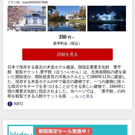
プランID：ticket0000037886
350
円 ～
基準料金（税込）
詳細を見る
日本で現存する最古の木造ホテル建築。国指定重要文化財 豊平
館 観覧チケット,豊平館（ほうへいかん）は、北海道開拓の礎を築
いた開拓使が、開拓使直営の洋風ホテルとして1880年11月に建築し
た、現存する木造ホテルの中で最古の建物です。一つの建物に様々
な様式やモチーフを見つけることができる美しい建物で、1964年に
国の重要文化財に指定されました。当ページでは、「豊平館」の内
部を観覧できる入館チケットを販
.....もっと見る
INFO