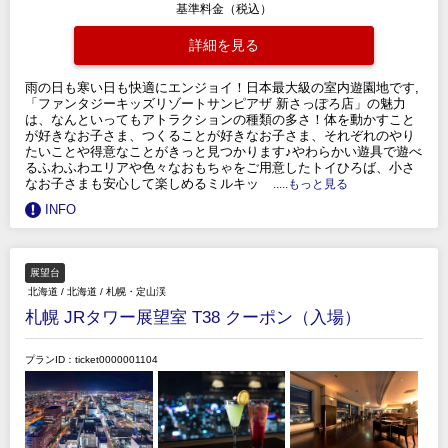
基準料金（税込）
詳細を見る
雨の日も寒い日も快適にエンジョイ！日本最大級の室内遊園地です,
「ファンタジーキッズリゾートサンピアザ 新さっぽろ店」の魅力
は、なんといってもアトラクションの種類の多さ！体を動かすこと
が好きなお子さま、つくることが好きなお子さま、それぞれのやり
たいことや得意なことがきっと見つかります♪やわらかい遊具で遊べ
るふわふわエリアや色々なおもちゃをご用意したトイひろば、小さ
なお子さまも安心して楽しめるミルキッ
.....もっと見る
INFO
展望台
北海道
/
北海道
/
札幌・定山渓
札幌 JRタワー展望室 T38 クーポン（入場）
プランID：ticket0000001104