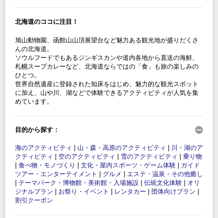
北海道のココに注目！
旭山動物園、函館山山頂展望台など魅力ある観光地が盛りだくさ
んの北海道。
ソウルフードでもあるジンギスカンや道内各地から直送の海鮮、
札幌スープカレーなど、北海道ならではの「食」も旅の楽しみの
ひとつ。
世界自然遺産に登録された知床をはじめ、魅力的な観光スポット
に加え、山や川、湖などで体験できるアクティビティが人気を集
めています。
目的から探す：
海のアクティビティ
|
山・森・高原のアクティビティ
|
川・湖のア
クティビティ
|
空のアクティビティ
|
雪のアクティビティ
|
乗り物
|
食べ物・モノづくり
|
文化・屋内スポーツ・ゲーム体験
|
ガイド
ツアー・エンターテイメント
|
グルメ
|
エステ・温泉・その他癒し
|
テーマパーク・博物館・美術館・入場施設
|
伝統文化体験
|
オリ
ジナルプラン
|
お祭り・イベント
|
レンタカー
|
団体向けプラン
|
割引クーポン