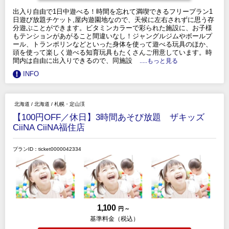
出入り自由で1日中遊べる！時間を忘れて満喫できるフリープラン1
日遊び放題チケット,屋内遊園地なので、天候に左右されずに思う存
分遊ぶことができます。ビタミンカラーで彩られた施設に、お子様
もテンションがあがること間違いなし！ジャングルジムやボールプ
ール、トランポリンなどといった身体を使って遊べる玩具のほか、
頭を使って楽しく遊べる知育玩具もたくさんご用意しています。時
間内は自由に出入りできるので、同施設
.....もっと見る
INFO
北海道
/
北海道
/
札幌・定山渓
【100円OFF／休日】3時間あそび放題 ザキッズ
CiiNA CiiNA福住店
プランID：ticket0000042334
1,100
円 ～
基準料金（税込）