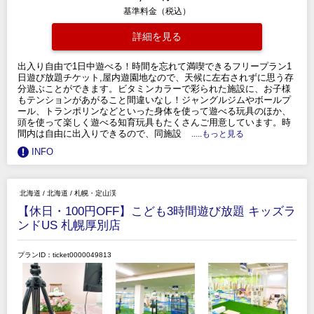
基準料金（税込）
詳細を見る
出入り自由で1日中遊べる！時間を忘れて満喫できるフリープラン1
日遊び放題チケット,屋内遊園地なので、天候に左右されずに思う存
分遊ぶことができます。ビタミンカラーで彩られた施設に、お子様
もテンションがあがること間違いなし！ジャングルジムやボールプ
ール、トランポリンなどといった身体を使って遊べる玩具のほか、
頭を使って楽しく遊べる知育玩具もたくさんご用意しています。時
間内は自由に出入りできるので、同施設
.....もっと見る
INFO
北海道
/
北海道
/
札幌・定山渓
【休日・100円OFF】こども3時間遊び放題 キッズラ
ンドUS 札幌厚別店
プランID：ticket0000049813