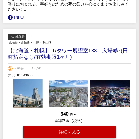
香りに包まれる、芋好きのための夢の祭典を心ゆくまでお楽しみく
ださい！,,
INFO
その他体験
北海道
/
北海道
/
札幌・定山渓
【北海道・札幌】JRタワー展望室T38 入場券♪(日
時指定なし/有効期限1ヶ月)
～60分
1人OK
プランID：43666
640
円 ～
基準料金（税込）
詳細を見る