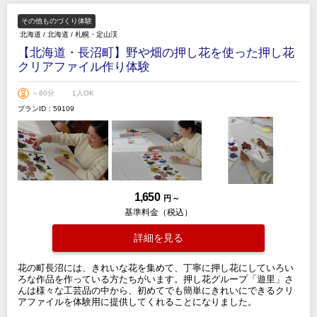
その他ものづくり体験
北海道
/
北海道
/
札幌・定山渓
【北海道・長沼町】野や畑の押し花を使った押し花
クリアファイル作り体験
～60分
1人OK
プランID：59109
1,650
円 ～
基準料金（税込）
詳細を見る
花の町長沼には、きれいな花を集めて、丁寧に押し花にしていろい
ろな作品を作っている方たちがいます。押し花グループ「遊里」さ
んは様々な工芸品の中から、初めてでも簡単にきれいにできるクリ
アファイルを体験用に提供してくれることになりました。