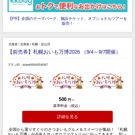
【PR】全国のテーマパーク、施設チケット、オプショナルツアーを
販売！
北海道
/
北海道
/
札幌・定山渓
【前売券】札幌おいも万博2026 （9/4～9/7開催）
プランID：ticket0000054097
500
円 ～
基準料金（税込）
詳細を見る
,全国から選りすぐりのさつまいもグルメ＆スイーツが集結！ 『札幌
おいも万博』が今年もサッポロファクトリーにやってきます。 甘い