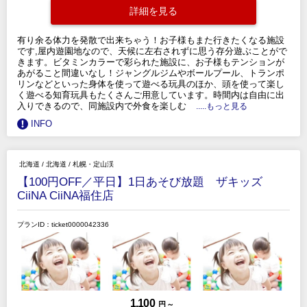
詳細を見る
有り余る体力を発散で出来ちゃう！お子様もまた行きたくなる施設
です,屋内遊園地なので、天候に左右されずに思う存分遊ぶことがで
きます。ビタミンカラーで彩られた施設に、お子様もテンションが
あがること間違いなし！ジャングルジムやボールプール、トランポ
リンなどといった身体を使って遊べる玩具のほか、頭を使って楽し
く遊べる知育玩具もたくさんご用意しています。時間内は自由に出
入りできるので、同施設内で外食を楽しむ
.....もっと見る
INFO
北海道
/
北海道
/
札幌・定山渓
【100円OFF／平日】1日あそび放題 ザキッズ
CiiNA CiiNA福住店
プランID：ticket0000042336
1,100
円 ～