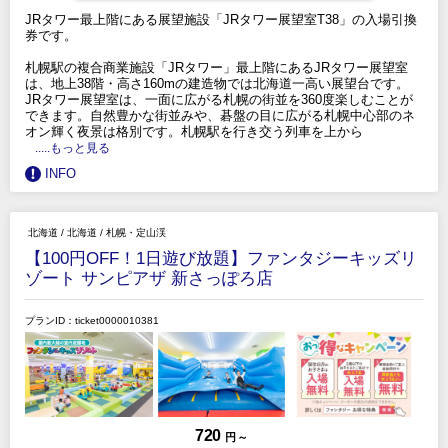
JRタワー最上階にある展望施設「JRタワー展望室T38」の入場引換
券です。
札幌駅の複合商業施設「JRタワー」最上階にあるJRタワー展望室
は、地上38階・高さ160mの建造物では北海道一高い展望台です。
JRタワー展望室は、一面に広がる札幌の街並を360度楽しむことが
できます。自然豊かな街並みや、碁盤の目に広がる札幌中心部のネ
オン輝く夜景は格別です。札幌駅を行き交う列車を上から
.....もっと見る
INFO
北海道
/
北海道
/
札幌・定山渓
【100円OFF！1日遊び放題】ファンタジーキッズリ
ゾート サンピアザ 新さっぽろ店
プランID：ticket0000010381
720
円 ～