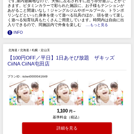
です,屋内遊園地なので、天候に左右されずに思う存分遊ぶことがで
きます。ビタミンカラーで彩られた施設に、お子様もテンションが
あがること間違いなし！ジャングルジムやボールプール、トランポ
リンなどといった身体を使って遊べる玩具のほか、頭を使って楽し
く遊べる知育玩具もたくさんご用意しています。時間内は自由に出
入りできるので、同施設内で外食を楽しむ
.....もっと見る
INFO
北海道
/
北海道
/
札幌・定山渓
【100円OFF／平日】1日あそび放題 ザキッズ
CiiNA CiiNA屯田店
プランID：ticket0000041649
1,100
円 ～
基準料金（税込）
詳細を見る