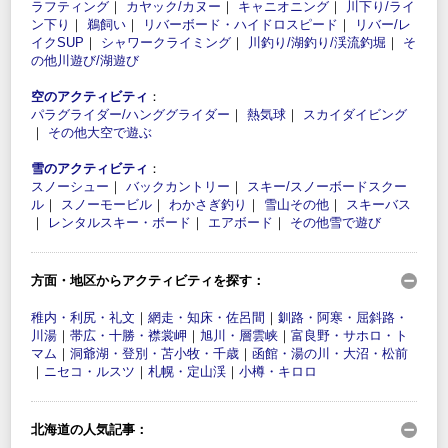
ラフティング
｜
カヤック/カヌー
｜
キャニオニング
｜
川下り/ライ
ン下り
｜
鵜飼い
｜
リバーボード・ハイドロスピード
｜
リバー/レ
イクSUP
｜
シャワークライミング
｜
川釣り/湖釣り/渓流釣堀
｜
そ
の他川遊び/湖遊び
空のアクティビティ
：
パラグライダー/ハンググライダー
｜
熱気球
｜
スカイダイビング
｜
その他大空で遊ぶ
雪のアクティビティ
：
スノーシュー
｜
バックカントリー
｜
スキー/スノーボードスクー
ル
｜
スノーモービル
｜
わかさぎ釣り
｜
雪山その他
｜
スキーバス
｜
レンタルスキー・ボード
｜
エアボード
｜
その他雪で遊び
方面・地区からアクティビティを探す：
稚内・利尻・礼文
｜
網走・知床・佐呂間
｜
釧路・阿寒・屈斜路・
川湯
｜
帯広・十勝・襟裳岬
｜
旭川・層雲峡
｜
富良野・サホロ・ト
マム
｜
洞爺湖・登別・苫小牧・千歳
｜
函館・湯の川・大沼・松前
｜
ニセコ・ルスツ
｜
札幌・定山渓
｜
小樽・キロロ
北海道の人気記事：