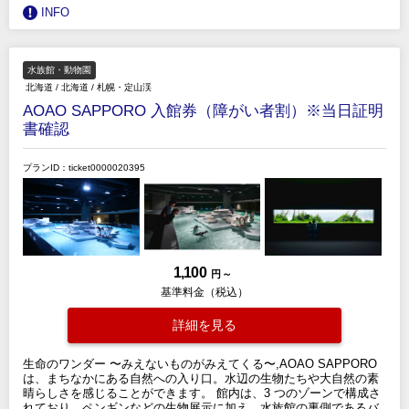
INFO
水族館・動物園
北海道
/
北海道
/
札幌・定山渓
AOAO SAPPORO 入館券（障がい者割）※当日証明
書確認
プランID：ticket0000020395
1,100
円 ～
基準料金（税込）
詳細を見る
生命のワンダー 〜みえないものがみえてくる〜,AOAO SAPPORO
は、まちなかにある自然への入り口。水辺の生物たちや大自然の素
晴らしさを感じることができます。 館内は、3 つのゾーンで構成さ
れており、ペンギンなどの生物展示に加え、水族館の裏側であるバ