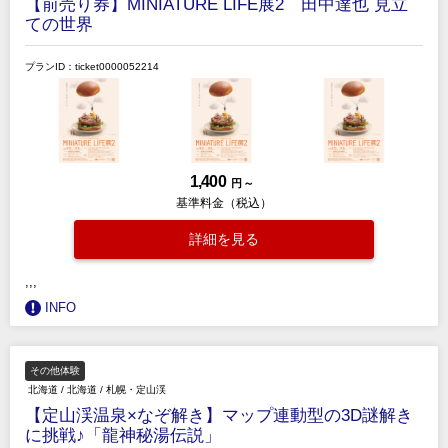
【前売り券】MINIATURE LIFE展2 田中達也 見立
ての世界
プランID：ticket0000052214
1,400
円 ～
基準料金（税込）
詳細を見る
,,,
INFO
その他体験
北海道
/
北海道
/
札幌・定山渓
【定山渓温泉×なぞ解き】マップ連動型の3D謎解き
に挑戦♪「龍神秘湯伝説」