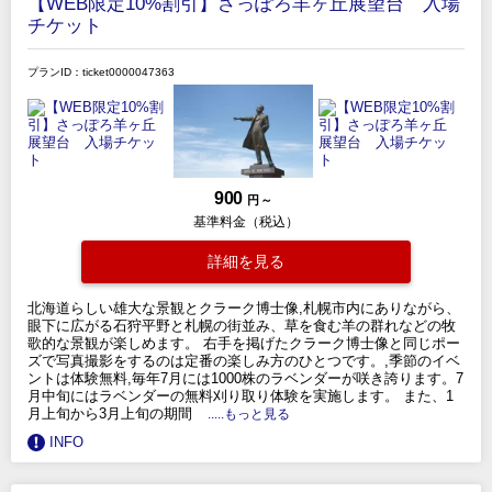
【WEB限定10%割引】さっぽろ羊ヶ丘展望台 入場
チケット
プランID：ticket0000047363
900
円 ～
基準料金（税込）
詳細を見る
北海道らしい雄大な景観とクラーク博士像,札幌市内にありながら、
眼下に広がる石狩平野と札幌の街並み、草を食む羊の群れなどの牧
歌的な景観が楽しめます。 右手を掲げたクラーク博士像と同じポー
ズで写真撮影をするのは定番の楽しみ方のひとつです。,季節のイベ
ントは体験無料,毎年7月には1000株のラベンダーが咲き誇ります。7
月中旬にはラベンダーの無料刈り取り体験を実施します。 また、1
月上旬から3月上旬の期間
.....もっと見る
INFO