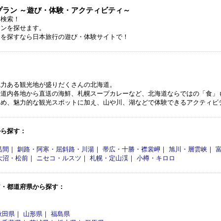
ラン ～遊び・体験・アクティビティ～
単検索！
ランを探せます。
ンを探すなら日本旅行の遊び・体験サイトで！
魅力ある観光地が盛りだくさんの北海道。
や道内各地から直送の海鮮、札幌スープカレーなど、北海道ならではの「食」
じめ、魅力的な観光スポットに加え、山や川、湖などで体験できるアクティビ
から探す：
呂間
｜
釧路・阿寒・屈斜路・川湯
｜
帯広・十勝・襟裳岬
｜
旭川・層雲峡
｜
大沼・松前
｜
ニセコ・ルスツ
｜
札幌・定山渓
｜
小樽・キロロ
ア・都道府県から探す：
秋田県
｜
山形県
｜
福島県