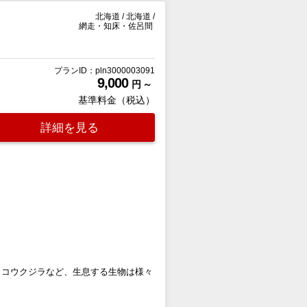
北海道
/
北海道
/
網走・知床・佐呂間
プランID：pln3000003091
9,000
円 ～
基準料金（税込）
詳細を見る
ッコウクジラなど、生息する生物は様々