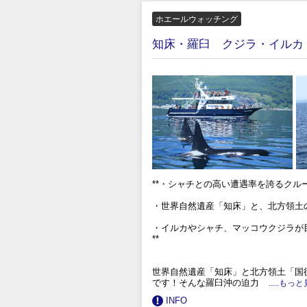
ホエールウォッチング
知床・羅臼 クジラ・イルカ
**・シャチとの高い遭遇率を誇るクル
・世界自然遺産「知床」と、北方領土
・イルカやシャチ、マッコウクジラが
**
世界自然遺産「知床」と北方領土「国
です！そんな羅臼沖の迫力
.....もっ
INFO