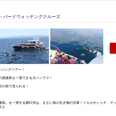
・バードウォッチングクルーズ
ージングツアー！
の国後島を一望できる大パノラマ！
目の前で見られる！
後島」を一望する羅臼沖は、まさに海の生き物の宝庫！イルカやシャチ、マ
と見る