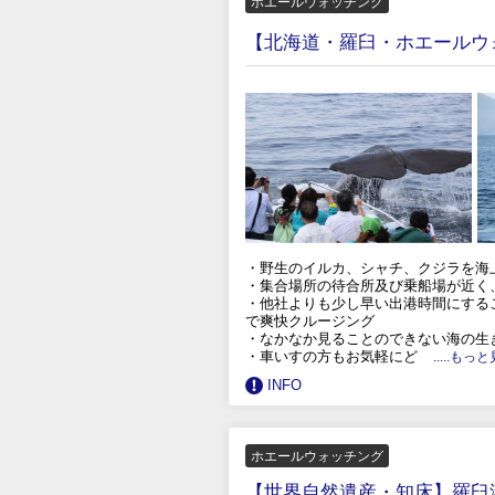
ホエールウォッチング
【北海道・羅臼・ホエールウ
・野生のイルカ、シャチ、クジラを海
・集合場所の待合所及び乗船場が近く
・他社よりも少し早い出港時間にする
で爽快クルージング
・なかなか見ることのできない海の生
・車いすの方もお気軽にど
.....もっ
INFO
ホエールウォッチング
【世界自然遺産・知床】羅臼