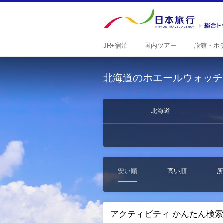
JR+
宿泊
国内
ツアー
旅館・
ホ
北海道のホエールウォッチ
北海道
安い順
高い順
所
アクティビティ かんたん検索