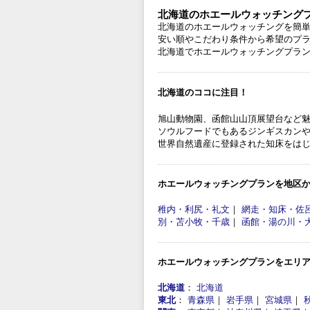
北海道のホエールウォッチングプ
北海道のホエールウォッチングを簡
安い順やこだわり条件から希望のプ
北海道でホエールウォッチングプラ
北海道のココに注目！
旭山動物園、函館山山頂展望台など
ソウルフードでもあるジンギスカン
世界自然遺産に登録された知床をは
ホエールウォッチングプランを地区
稚内・利尻・礼文
｜
網走・知床・佐
別・苫小牧・千歳
｜
函館・湯の川・
ホエールウォッチングプランをエリ
北海道
：
北海道
東北
：
青森県
｜
岩手県
｜
宮城県
｜