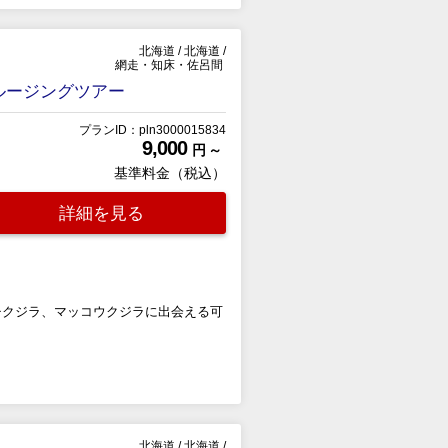
北海道
/
北海道
/
網走・知床・佐呂間
ルージングツアー
プランID：pln3000015834
9,000
円 ～
基準料金（税込）
詳細を見る
チクジラ、マッコウクジラに出会える可
北海道
/
北海道
/