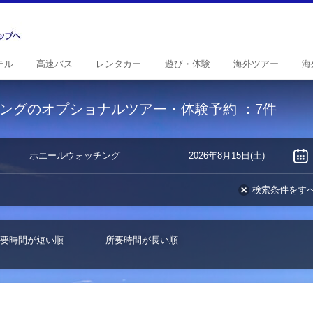
テル
高速
バス
レンタ
カー
遊び・
体験
海外
ツアー
海
ングのオプショナルツアー・体験予約
：7件
ホエールウォッチング
2026年8月15日(土)
検索条件をす
要時間が短い順
所要時間が長い順