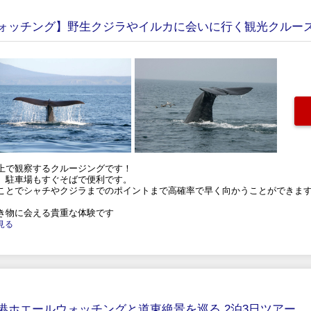
ォッチング】野生クジラやイルカに会いに行く観光クルー
上で観察するクルージングです！
、駐車場もすぐそばで便利です。
ことでシャチやクジラまでのポイントまで高確率で早く向かうことができます
き物に会える貴重な体験です
と見る
港ホエールウォッチングと道東絶景を巡る 2泊3日ツアー