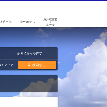
海外航空券
外
航空券
海外
ホテル
＋
ホテル
絞り込みから探す
検索する
べてクリア