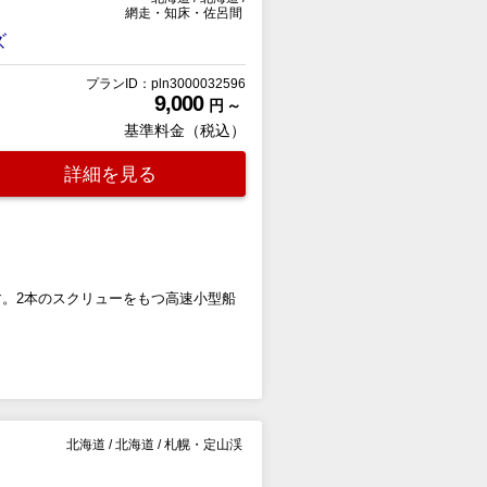
網走・知床・佐呂間
ズ
プランID：pln3000032596
9,000
円 ～
基準料金（税込）
詳細を見る
。2本のスクリューをもつ高速小型船
北海道
/
北海道
/
札幌・定山渓