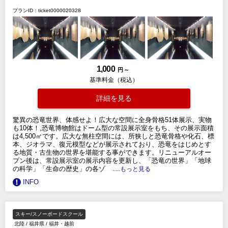
プランID：ticket0000020328
1,000
円 ～
基準料金（税込）
詳細を見る
驚異の恐竜世界、体感せよ！広大な空間に全身骨格51体展示、実物
も10体！,恐竜博物館はドーム型の常設展示室をもち、その展示面積
は4,500㎡です。広大な無柱空間には、所狭しと恐竜骨格や化石、標
本、ジオラマ、復元模型などが展示されており、恐竜をはじめとす
る地質・古生物の世界を堪能する事ができます。リニューアルオー
プン後は、常設展示室の展示内容を更新し、「恐竜の世界」「地球
の科学」「生命の歴史」の各ゾ
.....もっと見る
INFO
スキー/スノーボードスクール
北陸
/
福井県
/
福井・越前