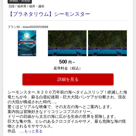
博物館・美術館
北陸
/
福井県
/
福井・越前
【プラネタリウム】シーモンスター
プランID：ticket0000053888
500
円 ～
基準料金（税込）
詳細を見る
シーモンスター,８２００万年前の海へタイムスリップ！絶滅した海
竜たちが今、蘇る白亜紀後期－巨大大陸パンゲアが分断され、現在
の大陸が構成された時代…。
驚くほどリアルな映像で、その太古の海へとご案内します。
案内役は冒険好きなドリコリンコプスのドリー。
ドリーの目線から太古の海に広がる生命の世界を冒険します。
巨大な亀や魚、ヒレのあるクロコダイルやサメ、最も危険な海の怪
物とされるモササウルス。
作品
.....もっと見る