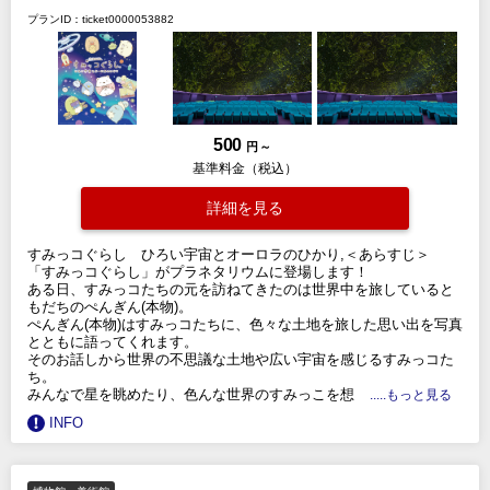
プランID：ticket0000053882
500
円 ～
基準料金（税込）
詳細を見る
すみっコぐらし ひろい宇宙とオーロラのひかり,＜あらすじ＞
「すみっコぐらし」がプラネタリウムに登場します！
ある日、すみっコたちの元を訪ねてきたのは世界中を旅していると
もだちのぺんぎん(本物)。
ぺんぎん(本物)はすみっコたちに、色々な土地を旅した思い出を写真
とともに語ってくれます。
そのお話しから世界の不思議な土地や広い宇宙を感じるすみっコた
ち。
みんなで星を眺めたり、色んな世界のすみっこを想
.....もっと見る
INFO