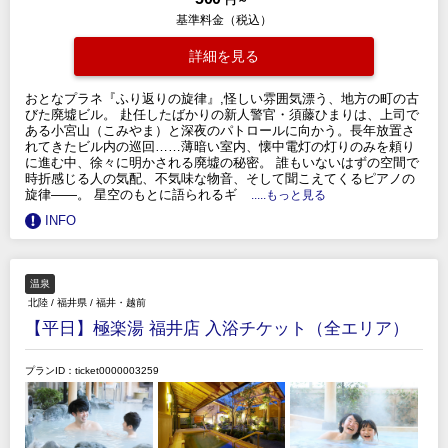
円 ～
基準料金（税込）
詳細を見る
おとなプラネ『ふり返りの旋律』,怪しい雰囲気漂う、地方の町の古
びた廃墟ビル。 赴任したばかりの新人警官・須藤ひまりは、上司で
ある小宮山（こみやま）と深夜のパトロールに向かう。長年放置さ
れてきたビル内の巡回……薄暗い室内、懐中電灯の灯りのみを頼り
に進む中、徐々に明かされる廃墟の秘密。 誰もいないはずの空間で
時折感じる人の気配、不気味な物音、そして聞こえてくるピアノの
旋律――。 星空のもとに語られるギ
.....もっと見る
INFO
温泉
北陸
/
福井県
/
福井・越前
【平日】極楽湯 福井店 入浴チケット（全エリア）
プランID：ticket0000003259