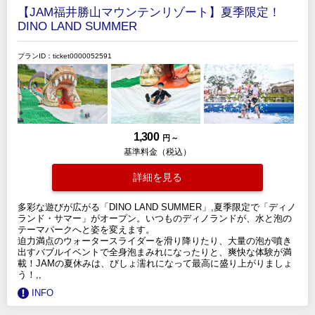
【JAM福井勝山マウンテンリゾート】夏季限定！
DINO LAND SUMMER
プランID：ticket0000052591
1,300
円 ～
基準料金（税込）
詳細を見る
多彩な遊びが広がる「DINO LAND SUMMER」,夏季限定で「ディノ
ランド・サマー」がオープン。いつものディノランドが、水と泡の
テーマパークへと姿を変えます。
迫力満点のウォータースライダーを滑り降りたり、大量の泡が噴き
出すバブルイベントで全身泡まみれになったりと、爽快な体験が満
載！JAMの夏休みは、びしょ濡れになって最高に盛り上がりましょ
う！,,
INFO