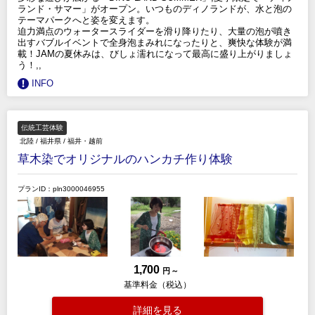
ランド・サマー」がオープン。いつものディノランドが、水と泡の
テーマパークへと姿を変えます。
迫力満点のウォータースライダーを滑り降りたり、大量の泡が噴き
出すバブルイベントで全身泡まみれになったりと、爽快な体験が満
載！JAMの夏休みは、びしょ濡れになって最高に盛り上がりましょ
う！,,
INFO
伝統工芸体験
北陸
/
福井県
/
福井・越前
草木染でオリジナルのハンカチ作り体験
プランID：pln3000046955
1,700
円 ～
基準料金（税込）
詳細を見る