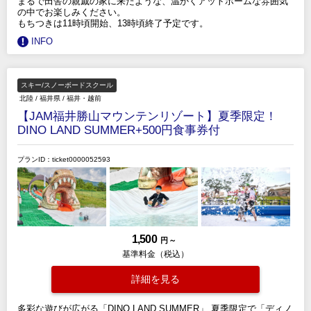
まるで田舎の親戚の家に来たような、温かくアットホームな雰囲気
の中でお楽しみください。
もちつきは11時頃開始、13時頃終了予定です。
INFO
スキー/スノーボードスクール
北陸
/
福井県
/
福井・越前
【JAM福井勝山マウンテンリゾート】夏季限定！
DINO LAND SUMMER+500円食事券付
プランID：ticket0000052593
1,500
円 ～
基準料金（税込）
詳細を見る
多彩な遊びが広がる「DINO LAND SUMMER」,夏季限定で「ディノ