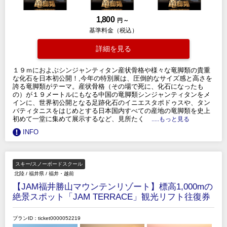
1,800
円 ～
基準料金（税込）
詳細を見る
１９ｍにおよぶシンジャンティタン産状骨格や様々な竜脚類の貴重
な化石を日本初公開！,今年の特別展は、圧倒的なサイズ感と高さを
誇る竜脚類がテーマ。産状骨格（その場で死に、化石になったも
の）が１９メートルにもなる中国の竜脚類シンジャンティタンをメ
インに、世界初公開となる足跡化石のイニエスタポドゥスや、タン
バティタニスをはじめとする日本国内すべての産地の竜脚類を史上
初めて一堂に集めて展示するなど、見所たく
.....もっと見る
INFO
スキー/スノーボードスクール
北陸
/
福井県
/
福井・越前
【JAM福井勝山マウンテンリゾート】標高1,000mの
絶景スポット「JAM TERRACE」観光リフト往復券
プランID：ticket0000052219