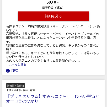
500
円 ～
基準料金（税込）
詳細を見る
名探偵コナン 灼熱の銀河鉄道（ギャラクシーレイルロード）,＜あ
らすじ＞
宮沢賢治の世界を再現したテーマパーク、イーハトーブワールドの
銀河鉄道列車に乗ることになったコナンたち少年探偵団と蘭、園
子。
幻想的な星空の世界を満喫していると突然、キッドからの予告状が
届く。
繰り広げられる、キッドとのお宝争奪戦！しかしそこには思いもし
ない罠が仕掛けられていた。
あの大人気アニメのプラネタリウム版最新作がついに
.....もっと見る
INFO
博物館・美術館
北陸
/
福井県
/
福井・越前
【プラネタリウム】すみっコぐらし ひろい宇宙と
オーロラのひかり