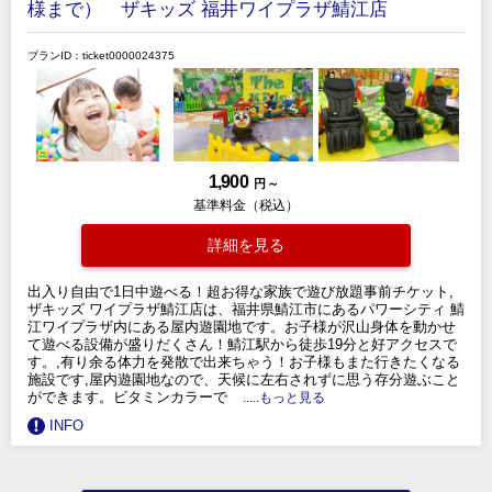
様まで） ザキッズ 福井ワイプラザ鯖江店
プランID：ticket0000024375
1,900
円 ～
基準料金（税込）
詳細を見る
出入り自由で1日中遊べる！超お得な家族で遊び放題事前チケット,
ザキッズ ワイプラザ鯖江店は、福井県鯖江市にあるパワーシティ 鯖
江ワイプラザ内にある屋内遊園地です。お子様が沢山身体を動かせ
て遊べる設備が盛りだくさん！鯖江駅から徒歩19分と好アクセスで
す。,有り余る体力を発散で出来ちゃう！お子様もまた行きたくなる
施設です,屋内遊園地なので、天候に左右されずに思う存分遊ぶこと
ができます。ビタミンカラーで
.....もっと見る
INFO