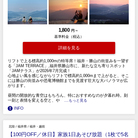
1,800
円 ～
基準料金（税込）
詳細を見る
リフトで上る標高約1,000mの特等席！福井・勝山の街並みを一望す
る「JAM TERRACE」,福井県勝山市に、新たな立ち寄りスポット
「JAMテラス」が2026年7月完成！
心地よい風を感じながらリフトで標高約1,000mまで上がると、そこ
には勝山の街並みや恐竜博物館までを見渡す壮大な大パノラマが広
がります。
昼間の開放的な青空はもちろん、特におすすめなのが夕暮れ時。刻
一刻と表情を変える空と、や
.....もっと見る
INFO
北陸
/
福井県
/
福井・越前
【100円OFF／休日】家族1日あそび放題（1枚で5名