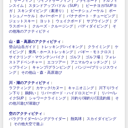
｜
サーフィン
｜
ウインドサーフィン
｜
フライボード
｜
ドルフィ
ンスイム
｜
スタンドアップパドル（SUP）
｜
ビーチヨガ/SUPヨ
ガ
｜
スキンダイビング（素潜り）
｜
ビーチシュノーケル
｜
ボー
トシュノーケル
｜
ホバーボード
｜
バナナボート・チュービング
｜
ジェットスキー
｜
ヨット
｜
ウェイクボード
｜
サブウイング
｜
グ
ラスボート
｜
クルーズ・クルージング
｜
バディダイビング
｜
そ
の他海のアクティビティ
山・森・高原のアクティビティ
：
登山/山岳ガイド
｜
トレッキング/ハイキング
｜
クライミング
｜
ケ
イビング
｜
乗馬・ホーストレッキング
｜
バギー・モトクロス
｜
サイクリング・マウンテンバイク
｜
ゴルフ
｜
ゴルフ場
｜
フォレ
ストアドベンチャー
｜
エコツアー
｜
アニマルウォッチング
｜
ジ
ップライン
｜
キャンプ/グランピング
｜
バンジー/ブリッジスウィ
ング
｜
その他山・森・高原遊び
川・湖のアクティビティ
：
ラフティング
｜
カヤック/カヌー
｜
キャニオニング
｜
川下り/ライ
ン下り
｜
鵜飼い
｜
リバーボード・ハイドロスピード
｜
リバー/レ
イクSUP
｜
シャワークライミング
｜
川釣り/湖釣り/渓流釣堀
｜
そ
の他川遊び/湖遊び
空のアクティビティ
：
パラグライダー/ハンググライダー
｜
熱気球
｜
スカイダイビング
｜
その他大空で遊ぶ