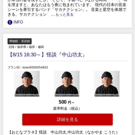
を澄ますと、あなたはもう夜に包まれています。 現代の日本の音楽
シーンを牽引するバンド「サカナクション」。 音楽と星空を体感で
きる、サカナクション
.....もっと見る
INFO
博物館・美術館
北陸
/
福井県
/
福井・越前
【8/15 16:30～】怪談『中山功太』
プランID：ticket0000054820
500
円 ～
基準料金（税込）
詳細を見る
【おとなプラネ】怪談 中山功太,中山功太（なかやま こうた）