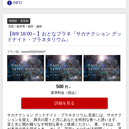
INFO
博物館・美術館
北陸
/
福井県
/
福井・越前
【8/8 18:00～】おとなプラネ『サカナクション グッ
ドナイト・プラネタリウム』
プランID：ticket0000054007
500
円 ～
基準料金（税込）
詳細を見る
サカナクション グッドナイト・プラネタリウム,音楽には、サカナク
ションを迎え、満天の星々と共にあなたを特別な夜へと誘います。
音と光と闇が織りなす特別な夜をご体感ください。 夜、それは、空
が本当の姿を現すとき。 そして、宇宙へとつながる時間・・・。 耳