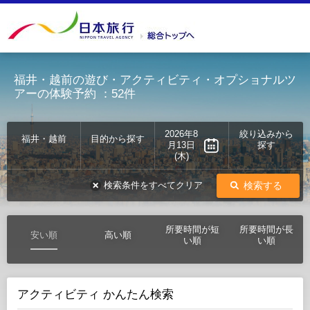
福井・越前の遊び・アクティビティ・オプショナルツ
アーの体験予約
：52件
2026年8
絞り込みから
福井・越前
目的から探す
月13日
探す
(木)
検索する
検索条件をすべてクリア
所要時間が短
所要時間が長
安い順
高い順
い順
い順
アクティビティ かんたん検索