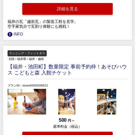
詳細を見る
福井の瓦「越前瓦」の製造工程を見学。
空手家気分で瓦割り体験にも挑戦！
INFO
ランニング・フィットネス
北陸
/
福井県
/
福井・越前
【福井・池田町】数量限定 事前予約枠！あそびハウ
ス こどもと森 入館チケット
プランID：ticket0000039622
500
円 ～
基準料金（税込）