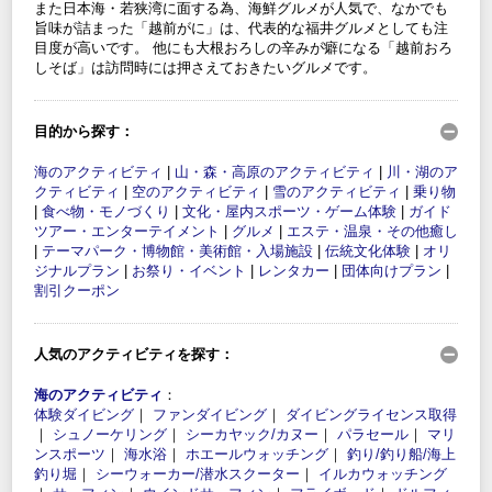
また日本海・若狭湾に面する為、海鮮グルメが人気で、なかでも
旨味が詰まった「越前がに」は、代表的な福井グルメとしても注
目度が高いです。 他にも大根おろしの辛みが癖になる「越前おろ
しそば」は訪問時には押さえておきたいグルメです。
目的から探す：
海のアクティビティ
|
山・森・高原のアクティビティ
|
川・湖のア
クティビティ
|
空のアクティビティ
|
雪のアクティビティ
|
乗り物
|
食べ物・モノづくり
|
文化・屋内スポーツ・ゲーム体験
|
ガイド
ツアー・エンターテイメント
|
グルメ
|
エステ・温泉・その他癒し
|
テーマパーク・博物館・美術館・入場施設
|
伝統文化体験
|
オリ
ジナルプラン
|
お祭り・イベント
|
レンタカー
|
団体向けプラン
|
割引クーポン
人気のアクティビティを探す：
海のアクティビティ
：
体験ダイビング
｜
ファンダイビング
｜
ダイビングライセンス取得
｜
シュノーケリング
｜
シーカヤック/カヌー
｜
パラセール
｜
マリ
ンスポーツ
｜
海水浴
｜
ホエールウォッチング
｜
釣り/釣り船/海上
釣り堀
｜
シーウォーカー/潜水スクーター
｜
イルカウォッチング