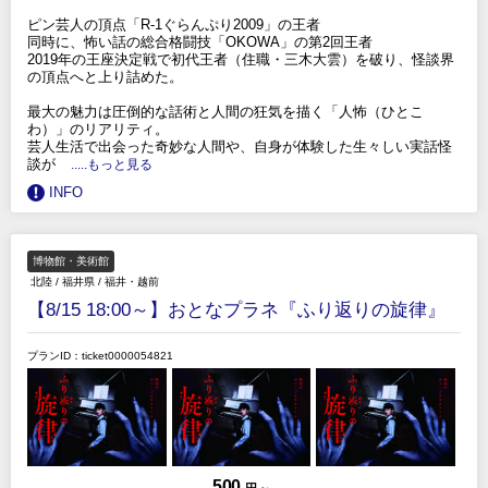
ピン芸人の頂点「R-1ぐらんぷり2009」の王者
同時に、怖い話の総合格闘技「OKOWA」の第2回王者
2019年の王座決定戦で初代王者（住職・三木大雲）を破り、怪談界
の頂点へと上り詰めた。
最大の魅力は圧倒的な話術と人間の狂気を描く「人怖（ひとこ
わ）」のリアリティ。
芸人生活で出会った奇妙な人間や、自身が体験した生々しい実話怪
談が
.....もっと見る
INFO
博物館・美術館
北陸
/
福井県
/
福井・越前
【8/15 18:00～】おとなプラネ『ふり返りの旋律』
プランID：ticket0000054821
500