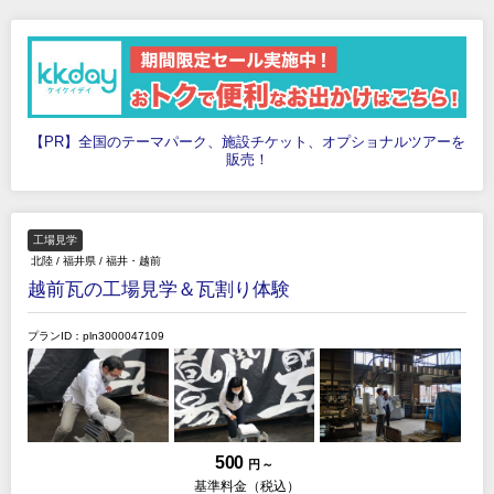
【PR】全国のテーマパーク、施設チケット、オプショナルツアーを
販売！
工場見学
北陸
/
福井県
/
福井・越前
越前瓦の工場見学＆瓦割り体験
プランID：pln3000047109
500
円 ～
基準料金（税込）