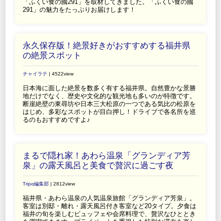
「ふくい食の國291」を取材してきました。「ふくい食の國
291」の魅力をたっぷりお届けします！
永久保存版！絶景好きがおすすめする福井県
の絶景スポット
チャイラテ
| 4522view
日本海に面した絶景を数多く有する福井県。自然豊かな景勝
地だけでなく、歴史や文化的な観光地も多いのが特徴です。
断崖絶壁の東尋坊や日本三大松原の一つである気比の松原を
はじめ、多彩なスポットが目白押し！ドライブで各名所を巡
るのもおすすめですよ♪
まるで隠れ家！あわら温泉「グランディア芳
泉」の露天風呂と美食で贅沢に過ごす夜
Tripα編集部
| 2812view
福井県・あわら温泉の人気温泉旅館「グランディア芳泉」。
客室は別邸・離れ・露天風呂付き客室など20タイプ。夕食は
福井の旬を楽しむビュッフェや会席料理で、贅沢なひととき