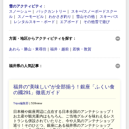
雪のアクティビティ
：
スノーシュー
｜
バックカントリー
｜
スキー/スノーボードスクー
ル
｜
スノーモービル
｜
わかさぎ釣り
｜
雪山その他
｜
スキーバス
｜
レンタルスキー・ボード
｜
エアボード
｜
その他雪で遊び
方面・地区からアクティビティを探す：
あわら・勝山・東尋坊
｜
福井・越前
｜
若狭・敦賀
福井県の人気記事：
福井の"美味しい"が全部揃う！銀座「ふくい食
の國291」徹底ガイド
Tripα編集部
| 539view
日本橋や銀座周辺に点在する日本全国のアンテナショップ！
お土産や観光案内はもちろん、ご当地グルメを味わえるレス
トランも併設されていたりと、今や人気のアンテナショップ
巡り！そのひとつ、銀座にある福井県のアンテナショップ