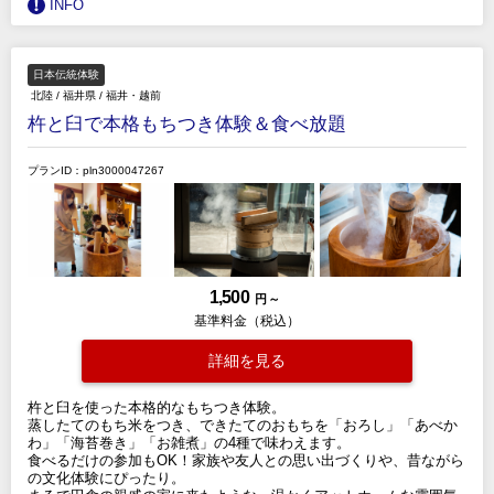
INFO
日本伝統体験
北陸
/
福井県
/
福井・越前
杵と臼で本格もちつき体験＆食べ放題
プランID：pln3000047267
1,500
円 ～
基準料金（税込）
詳細を見る
杵と臼を使った本格的なもちつき体験。
蒸したてのもち米をつき、できたてのおもちを「おろし」「あべか
わ」「海苔巻き」「お雑煮」の4種で味わえます。
食べるだけの参加もOK！家族や友人との思い出づくりや、昔ながら
の文化体験にぴったり。