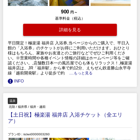
900
円 ～
基準料金（税込）
詳細を見る
平日限定！極楽湯 福井店 入浴券,当ページからのご購入で、平日入
館の「入浴券」のチケットがお得にご利用いただけます。おひとり
様はもちろん、家族やお友達とのご旅行などでぜひご利用くださ
い。※営業時間や各種イベント情報の詳細はホームページ等をご確
認ください。,店舗数日本一の風呂屋で心も体もリラックス！,極楽湯
福井店は、JR「福井駅」から車で約12分、えちぜん鉄道勝山永平寺
線「越前開発駅」より徒歩で約
.....もっと見る
INFO
温泉
北陸
/
福井県
/
福井・越前
【土日祝】極楽湯 福井店 入浴チケット（全エリ
ア）
プランID：ticket0000003260