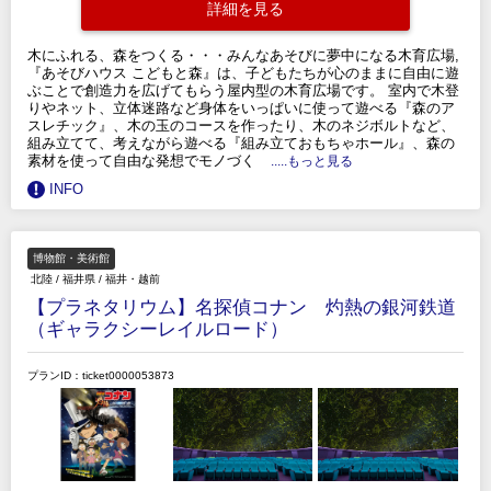
詳細を見る
木にふれる、森をつくる・・・みんなあそびに夢中になる木育広場,
『あそびハウス こどもと森』は、子どもたちが心のままに自由に遊
ぶことで創造力を広げてもらう屋内型の木育広場です。 室内で木登
りやネット、立体迷路など身体をいっぱいに使って遊べる『森のア
スレチック』、木の玉のコースを作ったり、木のネジボルトなど、
組み立てて、考えながら遊べる『組み立ておもちゃホール』、森の
素材を使って自由な発想でモノづく
.....もっと見る
INFO
博物館・美術館
北陸
/
福井県
/
福井・越前
【プラネタリウム】名探偵コナン 灼熱の銀河鉄道
（ギャラクシーレイルロード）
プランID：ticket0000053873