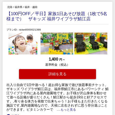
北陸
/
福井県
/
福井・越前
【100円OFF／平日】家族1日あそび放題（1枚で5名
様まで） ザキッズ 福井ワイプラザ鯖江店
プランID：ticket0000021399
1,400
円 ～
基準料金（税込）
詳細を見る
出入り自由で1日中遊べる！超お得な家族で遊び放題事前チケット,
ザキッズ ワイプラザ鯖江店は、福井県鯖江市にあるパワーシティ 鯖
江ワイプラザ内にある屋内遊園地です。お子様が沢山身体を動かせ
て遊べる設備が盛りだくさん！鯖江駅から徒歩19分と好アクセスで
す。,有り余る体力を発散で出来ちゃう！お子様もまた行きたくなる
施設です,屋内遊園地なので、天候に左右されずに思う存分遊ぶこと
ができます。ビタミンカラーで
.....もっと見る