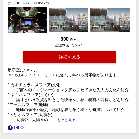
プランID：ticket0000052749
300
円 ～
基準料金（税込）
詳細を見る
展示室について,
５つのスフィア（エリア）に触れて学べる展示物があります。
* カルチュラルスフィア(文化)
宇宙へのイマジネーションを膨らませてきた先人の文化を紹介
* ふくいスフィア(ふくい)
福井という視点を軸とした映像や、福井特有の資料などを紹介
*アーススフィア(地球)
地球の構造や歴史、地球を取り巻く様々な奇跡について紹介
*ヘリオスフィア(太陽系)
太陽や、太陽系の
.....もっと見る
INFO