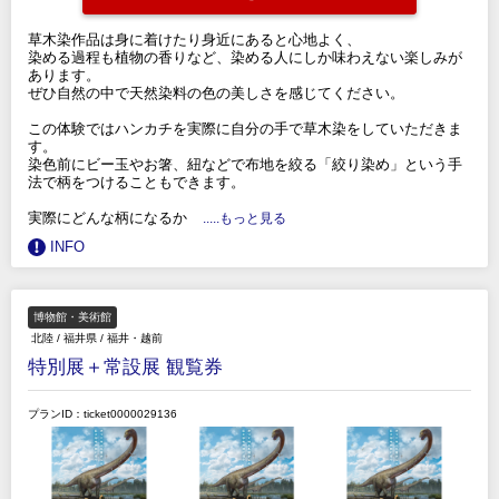
草木染作品は身に着けたり身近にあると心地よく、
染める過程も植物の香りなど、染める人にしか味わえない楽しみが
あります。
ぜひ自然の中で天然染料の色の美しさを感じてください。
この体験ではハンカチを実際に自分の手で草木染をしていただきま
す。
染色前にビー玉やお箸、紐などで布地を絞る「絞り染め」という手
法で柄をつけることもできます。
実際にどんな柄になるか
.....もっと見る
INFO
博物館・美術館
北陸
/
福井県
/
福井・越前
特別展＋常設展 観覧券
プランID：ticket0000029136