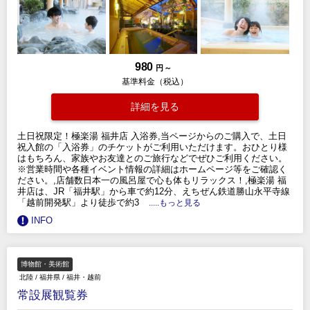
980
円 ～
基準料金（税込）
詳細を見る
土日祝限定！極楽湯 福井店 入浴券,当ページからのご購入で、土日
祝入館の「入浴券」のチケットがご利用いただけます。おひとり様
はもちろん、家族やお友達とのご旅行などでぜひご利用ください。
※営業時間や各種イベント情報の詳細はホームページ等をご確認く
ださい。,店舗数日本一の風呂屋で心も体もリラックス！,極楽湯 福
井店は、JR「福井駅」から車で約12分、えちぜん鉄道勝山永平寺線
「越前開発駅」より徒歩で約3
.....もっと見る
INFO
博物館・美術館
北陸
/
福井県
/
福井・越前
常設展観覧券