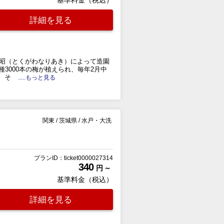
詳細を見る
川斉昭（とくがわなりあき）によって造園
3000本の梅が植えられ、毎年2月中
、そ
.....もっと見る
関東
/
茨城県
/
水戸・大洗
プランID：ticket0000027314
340
円 ～
基準料金（税込）
詳細を見る