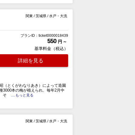
関東
/
茨城県
/
水戸・大洗
プランID：ticket0000018439
550
円 ～
基準料金（税込）
詳細を見る
川斉昭（とくがわなりあき）によって造園
3000本の梅が植えられ、毎年2月中
、そ
.....もっと見る
関東
/
茨城県
/
水戸・大洗