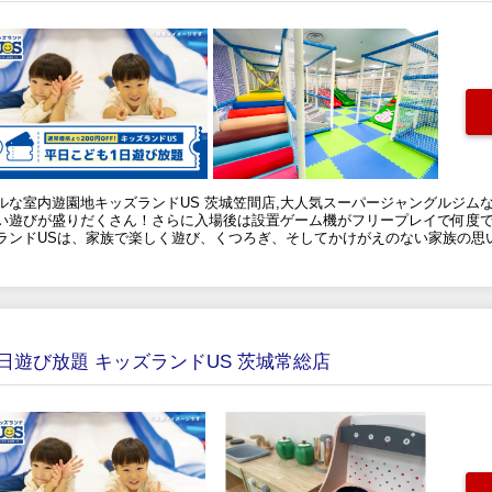
ルな室内遊園地キッズランドUS 茨城笠間店,大人気スーパージャングルジム
い遊びが盛りだくさん！さらに入場後は設置ゲーム機がフリープレイで何度で
ランドUSは、家族で楽しく遊び、くつろぎ、そしてかけがえのない家族の思
1日遊び放題 キッズランドUS 茨城常総店