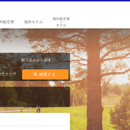
海外航空券
外
航空券
海外
ホテル
＋
ホテル
件
絞り込みから探す
検索する
べてクリア