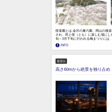
偕楽園とは,金沢の兼六園、岡山の後楽
され、民と偕（とも）に楽しむ場にした
旬～3月下旬に行われる梅まつりには
INFO
展望台
高さ60mから絶景を独り占