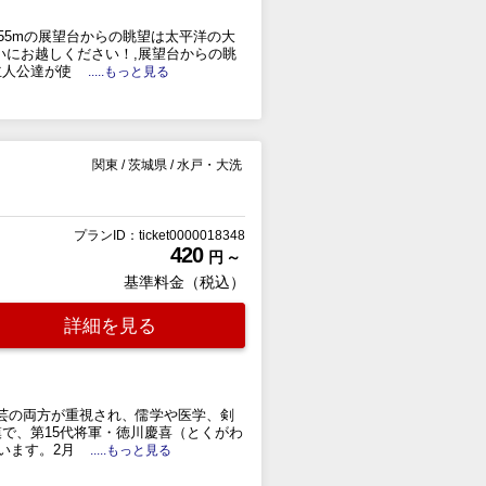
55mの展望台からの眺望は太平洋の大
いにお越しください！,展望台からの眺
主人公達が使
.....もっと見る
関東
/
茨城県
/
水戸・大洗
プランID：ticket0000018348
420
円 ～
基準料金（税込）
詳細を見る
武芸の両方が重視され、儒学や医学、剣
で、第15代将軍・徳川慶喜（とくがわ
います。2月
.....もっと見る