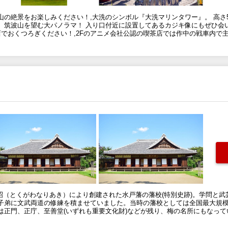
の絶景をお楽しみください！,大洗のシンボル『大洗マリンタワー』。 高さ
、筑波山を望む大パノラマ！ 入り口付近に設置してあるカジキ像にもぜひ会
店でおくつろぎください！,2Fのアニメ会社公認の喫茶店では作中の戦車内で
昭（とくがわなりあき）により創建された水戸藩の藩校(特別史跡)。学問と
子弟に文武両道の修練を積ませていました。当時の藩校としては全国最大規模
は正門、正庁、至善堂(いずれも重要文化財)などが残り、梅の名所にもなって