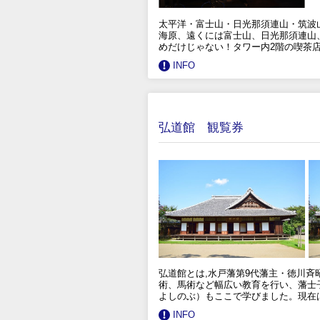
太平洋・富士山・日光那須連山・筑波山
海原、遠くには富士山、日光那須連山
めだけじゃない！タワー内2階の喫茶
INFO
弘道館 観覧券
弘道館とは,水戸藩第9代藩主・徳川斉
術、馬術など幅広い教育を行い、藩士
よしのぶ）もここで学びました。現在
INFO