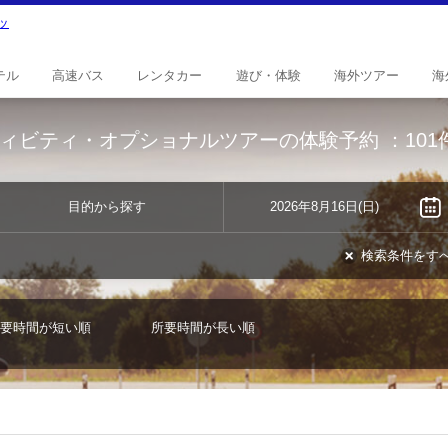
テル
高速
バス
レンタ
カー
遊び・
体験
海外
ツアー
海
ィビティ・オプショナルツアーの体験予約
：101
目的から探す
2026年8月16日(日)
検索条件をす
要時間が短い順
所要時間が長い順