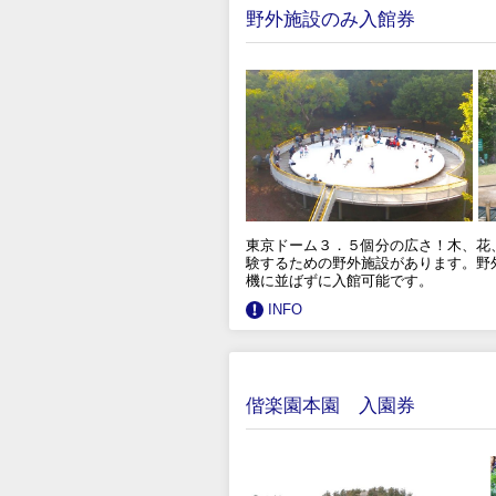
野外施設のみ入館券
東京ドーム３．５個分の広さ！木、花、
験するための野外施設があります。野
機に並ばずに入館可能です。
INFO
偕楽園本園 入園券