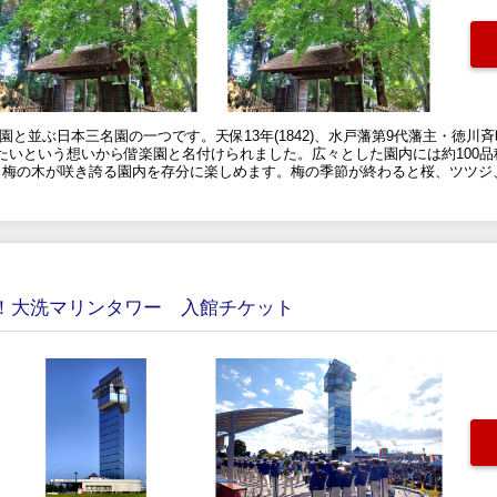
園と並ぶ日本三名園の一つです。天保13年(1842)、水戸藩第9代藩主・徳
いという想いから偕楽園と名付けられました。広々とした園内には約100品種
、梅の木が咲き誇る園内を存分に楽しめます。梅の季節が終わると桜、ツツジ
め！大洗マリンタワー 入館チケット