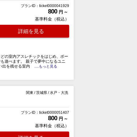
プランID：ticket0000041929
800
円 ～
基準料金（税込）
詳細を見る
などの室内アスレチックをはじめ、ボー
も遊べます。 親子で夢中になるユニ
い出を残せる室内
.....もっと見る
関東
/
茨城県
/
水戸・大洗
プランID：ticket0000051407
800
円 ～
基準料金（税込）