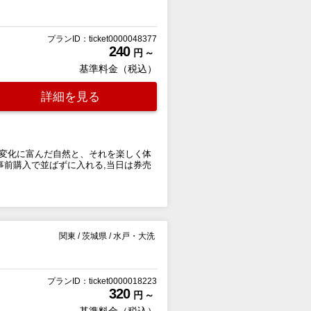
プランID：ticket0000048377
240
円 ～
基準料金（税込）
詳細を見る
）の変化に富んだ自然と、それを楽しく体
事前購入で並ばずに入れる,当日は券売
関東
/
茨城県
/
水戸・大洗
プランID：ticket0000018223
320
円 ～
基準料金（税込）