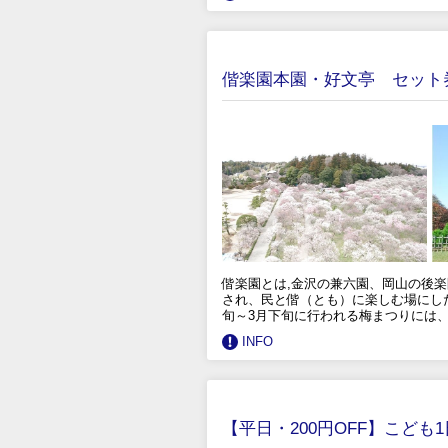
偕楽園本園・好文亭 セット
偕楽園とは,金沢の兼六園、岡山の後楽
され、民と偕（とも）に楽しむ場にした
旬～3月下旬に行われる梅まつりには
INFO
【平日・200円OFF】こども