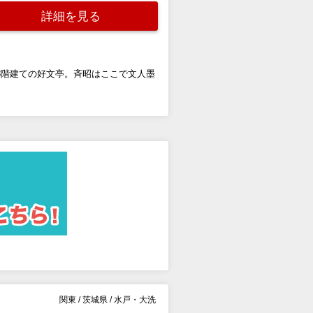
詳細を見る
3階建ての好文亭。斉昭はここで文人墨
関東
/
茨城県
/
水戸・大洗