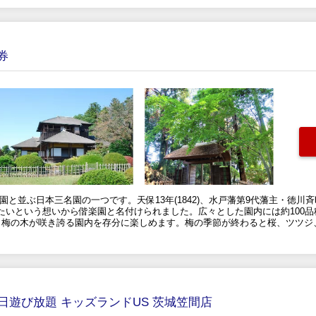
券
園と並ぶ日本三名園の一つです。天保13年(1842)、水戸藩第9代藩主・徳
いという想いから偕楽園と名付けられました。広々とした園内には約100品種
、梅の木が咲き誇る園内を存分に楽しめます。梅の季節が終わると桜、ツツジ
1日遊び放題 キッズランドUS 茨城笠間店