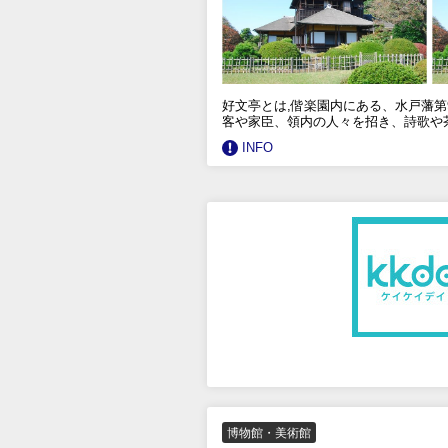
好文亭とは,偕楽園内にある、水戸藩
客や家臣、領内の人々を招き、詩歌や茶
INFO
博物館・美術館