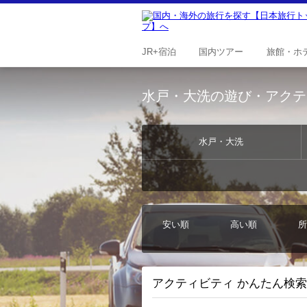
JR+
宿泊
国内
ツアー
旅館・
ホ
水戸・大洗の遊び・アクテ
水戸・大洗
安い順
高い順
所
アクティビティ かんたん検索