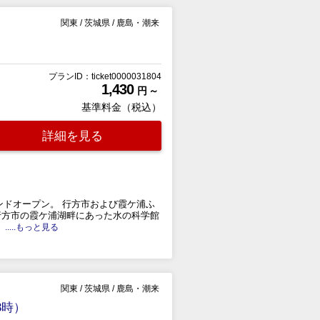
関東
/
茨城県
/
鹿島・潮来
プランID：ticket0000031804
1,430
円 ～
基準料金（税込）
詳細を見る
ランドオープン。 行方市および霞ケ浦ふ
行方市の霞ケ浦湖畔にあった水の科学館
.....もっと見る
関東
/
茨城県
/
鹿島・潮来
3時）