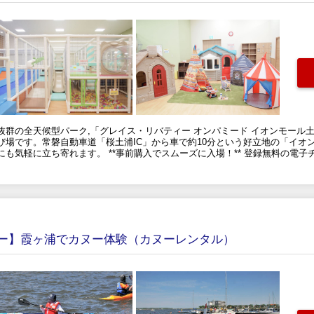
抜群の全天候型パーク,「グレイス・リバティー オンパミード イオンモール
場です。常磐自動車道「桜土浦IC」から車で約10分という好立地の「イオ
も気軽に立ち寄れます。 **事前購入でスムーズに入場！** 登録無料の電子
ー】霞ヶ浦でカヌー体験（カヌーレンタル）