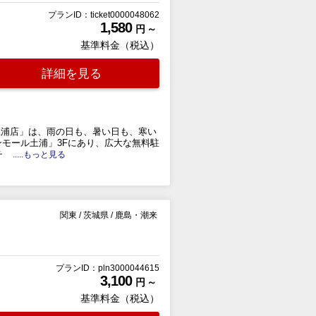
プランID：ticket0000048062
1,580
円 ～
基準料金（税込）
詳細を見る
土浦店」は、雨の日も、暑い日も、寒い
ンモール土浦」3Fにあり、広大な無料駐
チ
.....もっと見る
関東
/
茨城県
/
鹿島・潮来
プランID：pln3000044615
3,100
円 ～
基準料金（税込）