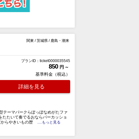
関東
/
茨城県
/
鹿島・潮来
プランID：ticket0000035545
850
円 ～
基準料金（税込）
詳細を見る
験型テーマパークらぽっぽなめがたファ
をたたいて奏でるおならパーカッショ
度からやきいもの歴
.....もっと見る