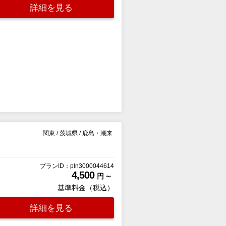
詳細を見る
関東
/
茨城県
/
鹿島・潮来
プランID：pln3000044614
4,500
円 ～
基準料金（税込）
詳細を見る