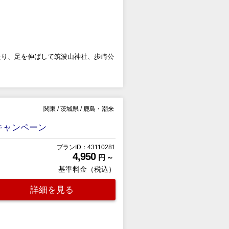
たり、足を伸ばして筑波山神社、歩崎公
関東
/
茨城県
/
鹿島・潮来
キャンペーン
プランID：43110281
4,950
円 ～
基準料金（税込）
詳細を見る