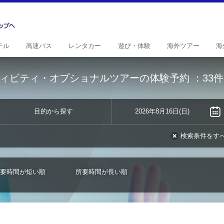
テル
高速
バス
レンタ
カー
遊び・
体験
海外
ツアー
海
ィビティ・オプショナルツアーの体験予約
：33件
目的から探す
2026年8月16日(日)
検索条件をす
要時間が短い順
所要時間が長い順