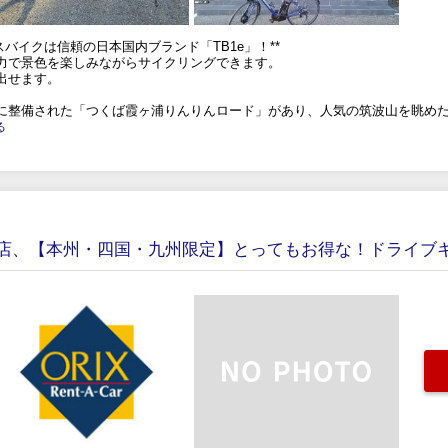
バイクは信頼の日本国内ブランド「TB1e」！**
力で景色を楽しみながらサイクリングできます。
出せます。
に整備された「つくば霞ヶ浦りんりんロード」があり、人気の筑波山を眺め
る
店、【本州・四国・九州限定】とってもお得な！ドライブ