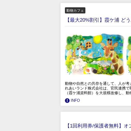
動物カフェ
【最大20%割引】霞ケ浦 ど
動物や自然との共存を通して、人が考える
れあいランド株式会社は、官民連携で
（霞ケ浦資料館）を大規模改修し、動
INFO
【1回利用券/保護者無料】オ