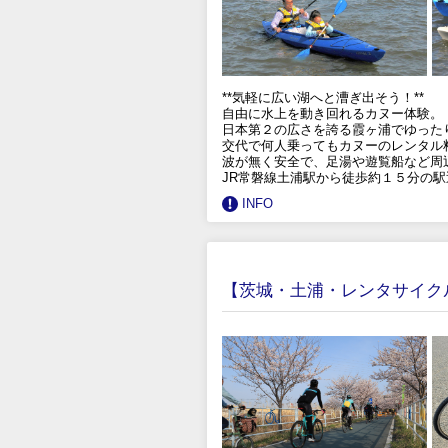
**気軽に広い湖へと漕ぎ出そう！**
自由に水上を動き回れるカヌー体験。
日本第２の広さを誇る霞ヶ浦でゆった
交代で何人乗ってもカヌーのレンタル
波が無く安全で、足湯や遊覧船など周
JR常磐線土浦駅から徒歩約１５分の
INFO
【茨城・土浦・レンタサイク