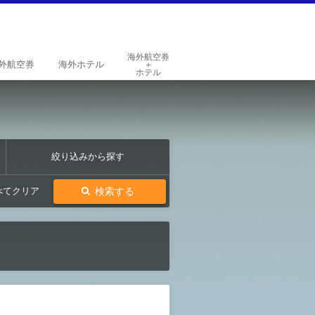
海外航空券
外
航空券
海外
ホテル
＋
ホテル
絞り込みから探す
検索する
べてクリア