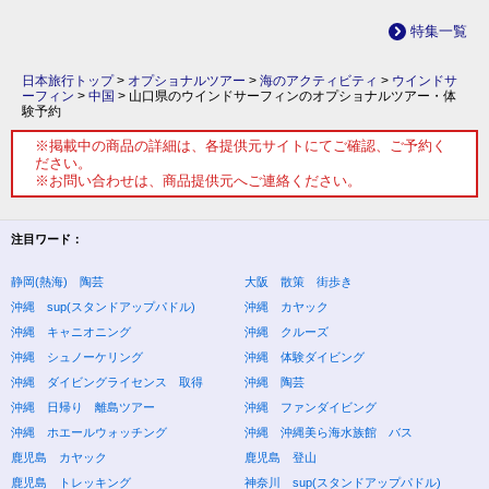
特集一覧
日本旅行トップ
>
オプショナルツアー
>
海のアクティビティ
>
ウインドサ
ーフィン
>
中国
>
山口県のウインドサーフィンのオプショナルツアー・体
験予約
※掲載中の商品の詳細は、各提供元サイトにてご確認、ご予約く
ださい。
※お問い合わせは、商品提供元へご連絡ください。
注目ワード：
静岡(熱海) 陶芸
大阪 散策 街歩き
沖縄 sup(スタンドアップパドル)
沖縄 カヤック
沖縄 キャニオニング
沖縄 クルーズ
沖縄 シュノーケリング
沖縄 体験ダイビング
沖縄 ダイビングライセンス 取得
沖縄 陶芸
沖縄 日帰り 離島ツアー
沖縄 ファンダイビング
沖縄 ホエールウォッチング
沖縄 沖縄美ら海水族館 バス
鹿児島 カヤック
鹿児島 登山
鹿児島 トレッキング
神奈川 sup(スタンドアップパドル)