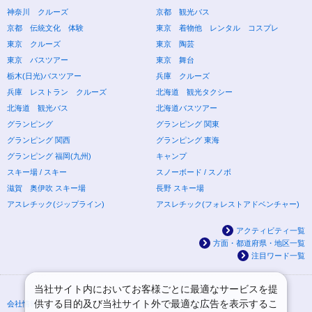
神奈川 クルーズ
京都 観光バス
京都 伝統文化 体験
東京 着物他 レンタル コスプレ
東京 クルーズ
東京 陶芸
東京 バスツアー
東京 舞台
栃木(日光)バスツアー
兵庫 クルーズ
兵庫 レストラン クルーズ
北海道 観光タクシー
北海道 観光バス
北海道バスツアー
グランピング
グランピング 関東
グランピング 関西
グランピング 東海
グランピング 福岡(九州)
キャンプ
スキー場 / スキー
スノーボード / スノボ
滋賀 奥伊吹 スキー場
長野 スキー場
アスレチック(ジップライン)
アスレチック(フォレストアドベンチャー)
アクティビティ一覧
方面・都道府県・地区一覧
注目ワード一覧
当社サイト内においてお客様ごとに最適なサービスを提
供する目的及び当社サイト外で最適な広告を表示するこ
会社情報
プライバシーポリシー