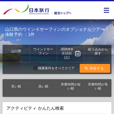
山口県のウインドサーフィンのオプショナルツアー・
体験予約
：1件
ウインドサー
2026年8
絞り込みから
山口県
フィン
月15日
探す
(土)
検索する
検索条件をすべてクリア
所要時間が短
所要時間が長
安い順
高い順
い順
い順
アクティビティ かんたん検索