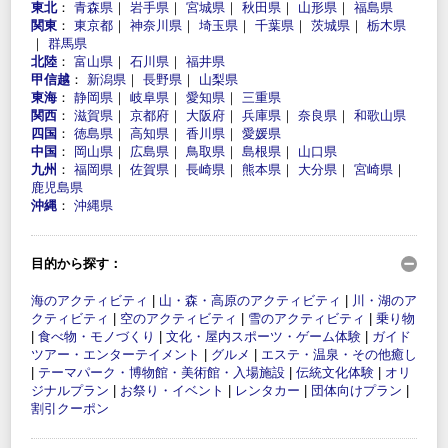
東北
：
青森県
｜
岩手県
｜
宮城県
｜
秋田県
｜
山形県
｜
福島県
関東
：
東京都
｜
神奈川県
｜
埼玉県
｜
千葉県
｜
茨城県
｜
栃木県
｜
群馬県
北陸
：
富山県
｜
石川県
｜
福井県
甲信越
：
新潟県
｜
長野県
｜
山梨県
東海
：
静岡県
｜
岐阜県
｜
愛知県
｜
三重県
関西
：
滋賀県
｜
京都府
｜
大阪府
｜
兵庫県
｜
奈良県
｜
和歌山県
四国
：
徳島県
｜
高知県
｜
香川県
｜
愛媛県
中国
：
岡山県
｜
広島県
｜
鳥取県
｜
島根県
｜
山口県
九州
：
福岡県
｜
佐賀県
｜
長崎県
｜
熊本県
｜
大分県
｜
宮崎県
｜
鹿児島県
沖縄
：
沖縄県
目的から探す：
海のアクティビティ
|
山・森・高原のアクティビティ
|
川・湖のア
クティビティ
|
空のアクティビティ
|
雪のアクティビティ
|
乗り物
|
食べ物・モノづくり
|
文化・屋内スポーツ・ゲーム体験
|
ガイド
ツアー・エンターテイメント
|
グルメ
|
エステ・温泉・その他癒し
|
テーマパーク・博物館・美術館・入場施設
|
伝統文化体験
|
オリ
ジナルプラン
|
お祭り・イベント
|
レンタカー
|
団体向けプラン
|
割引クーポン