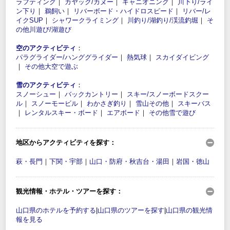
ラフティング
｜
カヤック/カヌー
｜
キャニオニング
｜
川下り/ライ
ン下り
｜
鵜飼い
｜
リバーボード・ハイドロスピード
｜
リバー/レ
イクSUP
｜
シャワークライミング
｜
川釣り/湖釣り/渓流釣堀
｜
そ
の他川遊び/湖遊び
空のアクティビティ
：
パラグライダー/ハンググライダー
｜
熱気球
｜
スカイダイビング
｜
その他大空で遊ぶ
雪のアクティビティ
：
スノーシュー
｜
バックカントリー
｜
スキー/スノーボードスクー
ル
｜
スノーモービル
｜
わかさぎ釣り
｜
雪山その他
｜
スキーバス
｜
レンタルスキー・ボード
｜
エアボード
｜
その他雪で遊び
地区からアクティビティを探す：
萩・長門
｜
下関・宇部
｜
山口・防府・秋吉台・湯田
｜
岩国・徳山
観光情報・ホテル・ツアーを探す：
山口県のホテルを予約する
|
山口県のツアーを探す
|
山口県の観光情
報を見る