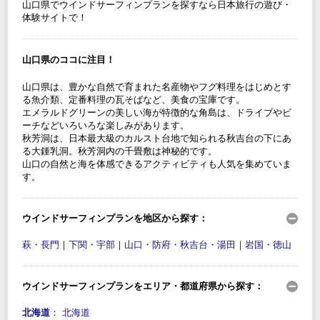
山口県でウインドサーフィンプランを探すなら日本旅行の遊び・
体験サイトで！
山口県のココに注目！
山口県は、豊かな自然で育まれた名産物やフグ料理をはじめとす
る魚介類、定番料理の瓦そばなど、美食の宝庫です。
エメラルドグリーンの美しい海が特徴的な角島は、ドライブやビ
ーチなどいろいろな楽しみがあります。
秋芳洞は、日本最大級のカルスト台地で知られる秋吉台の下にあ
る大鍾乳洞。秋芳洞内の千畳敷は神秘的です。
山口の自然と海を体感できるアクティビティも人気を集めていま
す。
ウインドサーフィンプランを地区から探す：
萩・長門
｜
下関・宇部
｜
山口・防府・秋吉台・湯田
｜
岩国・徳山
ウインドサーフィンプランをエリア・都道府県から探す：
北海道
：
北海道