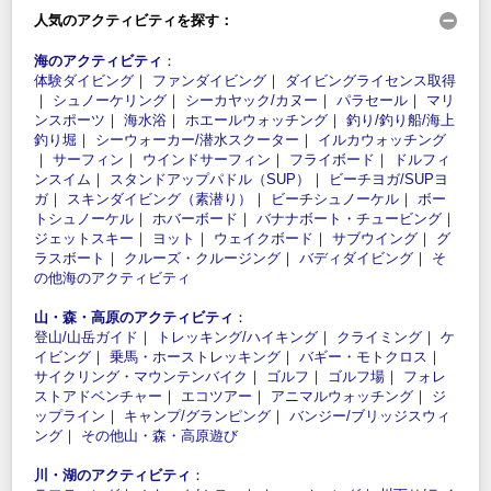
人気のアクティビティを探す：
海のアクティビティ
：
体験ダイビング
｜
ファンダイビング
｜
ダイビングライセンス取得
｜
シュノーケリング
｜
シーカヤック/カヌー
｜
パラセール
｜
マリ
ンスポーツ
｜
海水浴
｜
ホエールウォッチング
｜
釣り/釣り船/海上
釣り堀
｜
シーウォーカー/潜水スクーター
｜
イルカウォッチング
｜
サーフィン
｜
ウインドサーフィン
｜
フライボード
｜
ドルフィ
ンスイム
｜
スタンドアップパドル（SUP）
｜
ビーチヨガ/SUPヨ
ガ
｜
スキンダイビング（素潜り）
｜
ビーチシュノーケル
｜
ボー
トシュノーケル
｜
ホバーボード
｜
バナナボート・チュービング
｜
ジェットスキー
｜
ヨット
｜
ウェイクボード
｜
サブウイング
｜
グ
ラスボート
｜
クルーズ・クルージング
｜
バディダイビング
｜
そ
の他海のアクティビティ
山・森・高原のアクティビティ
：
登山/山岳ガイド
｜
トレッキング/ハイキング
｜
クライミング
｜
ケ
イビング
｜
乗馬・ホーストレッキング
｜
バギー・モトクロス
｜
サイクリング・マウンテンバイク
｜
ゴルフ
｜
ゴルフ場
｜
フォレ
ストアドベンチャー
｜
エコツアー
｜
アニマルウォッチング
｜
ジ
ップライン
｜
キャンプ/グランピング
｜
バンジー/ブリッジスウィ
ング
｜
その他山・森・高原遊び
川・湖のアクティビティ
：