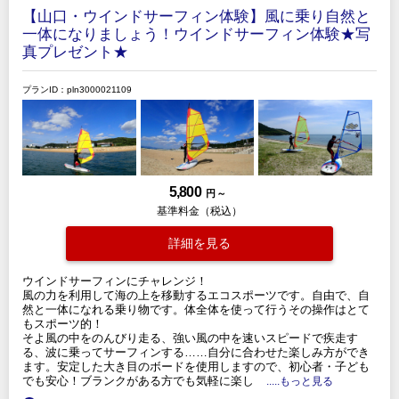
【山口・ウインドサーフィン体験】風に乗り自然と
一体になりましょう！ウインドサーフィン体験★写
真プレゼント★
プランID：pln3000021109
5,800
円 ～
基準料金（税込）
詳細を見る
ウインドサーフィンにチャレンジ！
風の力を利用して海の上を移動するエコスポーツです。自由で、自
然と一体になれる乗り物です。体全体を使って行うその操作はとて
もスポーツ的！
そよ風の中をのんびり走る、強い風の中を速いスピードで疾走す
る、波に乗ってサーフィンする……自分に合わせた楽しみ方ができ
ます。安定した大き目のボードを使用しますので、初心者・子ども
でも安心！ブランクがある方でも気軽に楽し
.....もっと見る