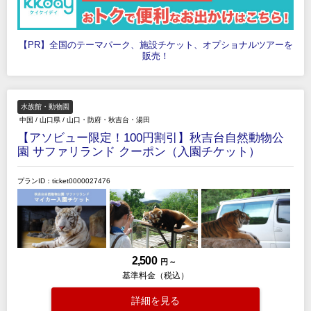
【PR】全国のテーマパーク、施設チケット、オプショナルツアーを
販売！
水族館・動物園
中国
/
山口県
/
山口・防府・秋吉台・湯田
【アソビュー限定！100円割引】秋吉台自然動物公
園 サファリランド クーポン（入園チケット）
プランID：ticket0000027476
2,500
円 ～
基準料金（税込）
詳細を見る