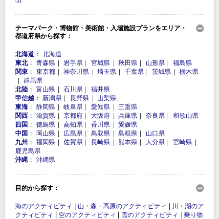
テーマパーク・博物館・美術館・入場施設プランをエリア・
都道府県から探す：
北海道
：
北海道
東北
：
青森県
｜
岩手県
｜
宮城県
｜
秋田県
｜
山形県
｜
福島県
関東
：
東京都
｜
神奈川県
｜
埼玉県
｜
千葉県
｜
茨城県
｜
栃木県
｜
群馬県
北陸
：
富山県
｜
石川県
｜
福井県
甲信越
：
新潟県
｜
長野県
｜
山梨県
東海
：
静岡県
｜
岐阜県
｜
愛知県
｜
三重県
関西
：
滋賀県
｜
京都府
｜
大阪府
｜
兵庫県
｜
奈良県
｜
和歌山県
四国
：
徳島県
｜
高知県
｜
香川県
｜
愛媛県
中国
：
岡山県
｜
広島県
｜
鳥取県
｜
島根県
｜
山口県
九州
：
福岡県
｜
佐賀県
｜
長崎県
｜
熊本県
｜
大分県
｜
宮崎県
｜
鹿児島県
沖縄
：
沖縄県
目的から探す：
海のアクティビティ
|
山・森・高原のアクティビティ
|
川・湖のア
クティビティ
|
空のアクティビティ
|
雪のアクティビティ
|
乗り物