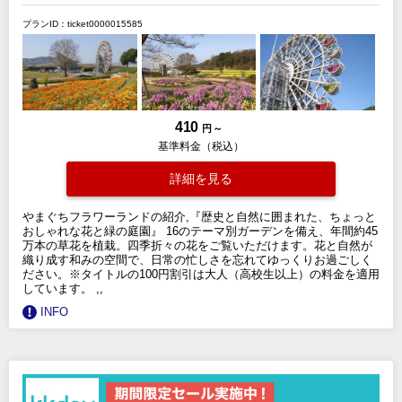
プランID：ticket0000015585
410
円 ～
基準料金（税込）
詳細を見る
やまぐちフラワーランドの紹介,『歴史と自然に囲まれた、ちょっと
おしゃれな花と緑の庭園』 16のテーマ別ガーデンを備え、年間約45
万本の草花を植栽。四季折々の花をご覧いただけます。花と自然が
織り成す和みの空間で、日常の忙しさを忘れてゆっくりお過ごしく
ださい。※タイトルの100円割引は大人（高校生以上）の料金を適用
しています。 ,,
INFO