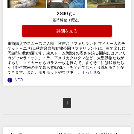
2,800
円 ～
基準料金（税込）
詳細を見る
事前購入でスムーズに入園！秋吉台サファリランド マイカー入園チ
ケット＋エサ代,秋吉台自然動物公園サファリランドは、車で楽しむ
周遊型の動物園です。東京ドーム8個分の広さを誇る園内にはアフリ
カゾウやライオン、トラ、アメリカクロクマなど、大型動物たちが
ずらり！マイカーからガラス一枚を挟んで、すぐそこには猛獣たち
が！野生本来の姿で暮らす動物たちを間近でじっくり眺めることが
できます。また、モルモットやウサギ
.....もっと見る
INFO
1