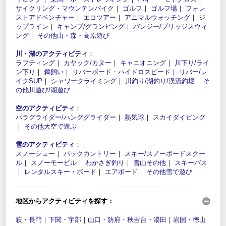
サイクリング・マウンテンバイク
｜
ゴルフ
｜
ゴルフ場
｜
フォレ
ストアドベンチャー
｜
エコツアー
｜
アニマルウォッチング
｜
ジ
ップライン
｜
キャンプ/グランピング
｜
バンジー/ブリッジスウィ
ング
｜
その他山・森・高原遊び
川・湖のアクティビティ
：
ラフティング
｜
カヤック/カヌー
｜
キャニオニング
｜
川下り/ライ
ン下り
｜
鵜飼い
｜
リバーボード・ハイドロスピード
｜
リバー/レ
イクSUP
｜
シャワークライミング
｜
川釣り/湖釣り/渓流釣堀
｜
そ
の他川遊び/湖遊び
空のアクティビティ
：
パラグライダー/ハンググライダー
｜
熱気球
｜
スカイダイビング
｜
その他大空で遊ぶ
雪のアクティビティ
：
スノーシュー
｜
バックカントリー
｜
スキー/スノーボードスクー
ル
｜
スノーモービル
｜
わかさぎ釣り
｜
雪山その他
｜
スキーバス
｜
レンタルスキー・ボード
｜
エアボード
｜
その他雪で遊び
地区からアクティビティを探す：
萩・長門
｜
下関・宇部
｜
山口・防府・秋吉台・湯田
｜
岩国・徳山