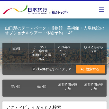
山口県のテーマパーク・博物館・美術館・入場施設の
オプショナルツアー・体験予約
：4件
テーマパー
2026年8
絞り込みから
山口県
ク・博物館・
月15日
探す
美術館・入場
(土)
施設
検索する
検索条件をすべてクリア
所要時間が短
所要時間が長
安い順
高い順
い順
い順
アクティビティ かんたん検索