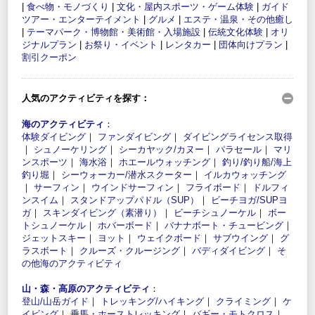
|
食べ物・モノづくり
|
文化・屋内スポーツ・ゲーム体験
|
ガイド
ツアー・エンターテイメント
|
グルメ
|
エステ・温泉・その他癒し
|
テーマパーク・博物館・美術館・入場施設
|
伝統文化体験
|
オリ
ジナルプラン
|
お祭り・イベント
|
レンタカー
|
団体向けプラン
|
割引クーポン
人気のアクティビティを探す：
海のアクティビティ
：
体験ダイビング
｜
ファンダイビング
｜
ダイビングライセンス取得
｜
シュノーケリング
｜
シーカヤック/カヌー
｜
パラセール
｜
マリ
ンスポーツ
｜
海水浴
｜
ホエールウォッチング
｜
釣り/釣り船/海上
釣り堀
｜
シーウォーカー/潜水スクーター
｜
イルカウォッチング
｜
サーフィン
｜
ウインドサーフィン
｜
フライボード
｜
ドルフィ
ンスイム
｜
スタンドアップパドル（SUP）
｜
ビーチヨガ/SUPヨ
ガ
｜
スキンダイビング（素潜り）
｜
ビーチシュノーケル
｜
ボー
トシュノーケル
｜
ホバーボード
｜
バナナボート・チュービング
｜
ジェットスキー
｜
ヨット
｜
ウェイクボード
｜
サブウイング
｜
グ
ラスボート
｜
クルーズ・クルージング
｜
バディダイビング
｜
そ
の他海のアクティビティ
山・森・高原のアクティビティ
：
登山/山岳ガイド
｜
トレッキング/ハイキング
｜
クライミング
｜
ケ
イビング
｜
乗馬・ホーストレッキング
｜
バギー・モトクロス
｜