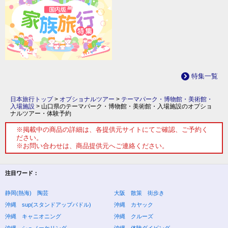
特集一覧
日本旅行トップ
>
オプショナルツアー
>
テーマパーク・博物館・美術館・
入場施設
>
山口県のテーマパーク・博物館・美術館・入場施設のオプショ
ナルツアー・体験予約
※掲載中の商品の詳細は、各提供元サイトにてご確認、ご予約く
ださい。
※お問い合わせは、商品提供元へご連絡ください。
注目ワード：
静岡(熱海) 陶芸
大阪 散策 街歩き
沖縄 sup(スタンドアップパドル)
沖縄 カヤック
沖縄 キャニオニング
沖縄 クルーズ
沖縄 シュノーケリング
沖縄 体験ダイビング