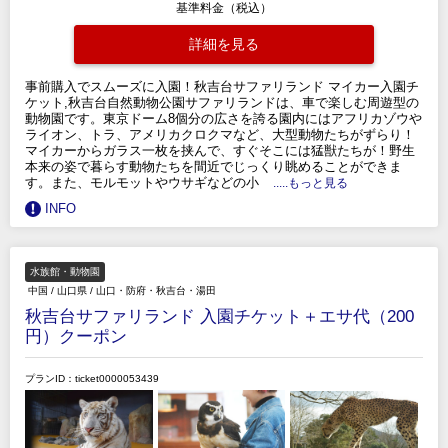
基準料金（税込）
詳細を見る
事前購入でスムーズに入園！秋吉台サファリランド マイカー入園チ
ケット,秋吉台自然動物公園サファリランドは、車で楽しむ周遊型の
動物園です。東京ドーム8個分の広さを誇る園内にはアフリカゾウや
ライオン、トラ、アメリカクロクマなど、大型動物たちがずらり！
マイカーからガラス一枚を挟んで、すぐそこには猛獣たちが！野生
本来の姿で暮らす動物たちを間近でじっくり眺めることができま
す。また、モルモットやウサギなどの小
.....もっと見る
INFO
水族館・動物園
中国
/
山口県
/
山口・防府・秋吉台・湯田
秋吉台サファリランド 入園チケット＋エサ代（200
円）クーポン
プランID：ticket0000053439