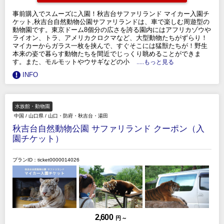
事前購入でスムーズに入園！秋吉台サファリランド マイカー入園チ
ケット,秋吉台自然動物公園サファリランドは、車で楽しむ周遊型の
動物園です。東京ドーム8個分の広さを誇る園内にはアフリカゾウや
ライオン、トラ、アメリカクロクマなど、大型動物たちがずらり！
マイカーからガラス一枚を挟んで、すぐそこには猛獣たちが！野生
本来の姿で暮らす動物たちを間近でじっくり眺めることができま
す。また、モルモットやウサギなどの小
.....もっと見る
INFO
水族館・動物園
中国
/
山口県
/
山口・防府・秋吉台・湯田
秋吉台自然動物公園 サファリランド クーポン（入
園チケット）
プランID：ticket0000014026
2,600
円 ～