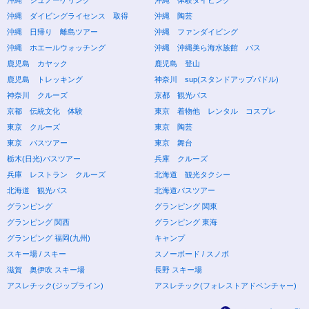
沖縄 ダイビングライセンス 取得
沖縄 陶芸
沖縄 日帰り 離島ツアー
沖縄 ファンダイビング
沖縄 ホエールウォッチング
沖縄 沖縄美ら海水族館 バス
鹿児島 カヤック
鹿児島 登山
鹿児島 トレッキング
神奈川 sup(スタンドアップパドル)
神奈川 クルーズ
京都 観光バス
京都 伝統文化 体験
東京 着物他 レンタル コスプレ
東京 クルーズ
東京 陶芸
東京 バスツアー
東京 舞台
栃木(日光)バスツアー
兵庫 クルーズ
兵庫 レストラン クルーズ
北海道 観光タクシー
北海道 観光バス
北海道バスツアー
グランピング
グランピング 関東
グランピング 関西
グランピング 東海
グランピング 福岡(九州)
キャンプ
スキー場 / スキー
スノーボード / スノボ
滋賀 奥伊吹 スキー場
長野 スキー場
アスレチック(ジップライン)
アスレチック(フォレストアドベンチャー)