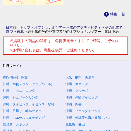
特集一覧
日本旅行トップ
>
オプショナルツアー
>
雪のアクティビティ
>
その他雪で
遊び
>
東北
>
岩手県のその他雪で遊びのオプショナルツアー・体験予約
※掲載中の商品の詳細は、各提供元サイトにてご確認、ご予約く
ださい。
※お問い合わせは、商品提供元へご連絡ください。
注目ワード：
静岡(熱海) 陶芸
大阪 散策 街歩き
沖縄 sup(スタンドアップパドル)
沖縄 カヤック
沖縄 キャニオニング
沖縄 クルーズ
沖縄 シュノーケリング
沖縄 体験ダイビング
沖縄 ダイビングライセンス 取得
沖縄 陶芸
沖縄 日帰り 離島ツアー
沖縄 ファンダイビング
沖縄 ホエールウォッチング
沖縄 沖縄美ら海水族館 バス
鹿児島 カヤック
鹿児島 登山
鹿児島 トレッキング
神奈川 sup(スタンドアップパドル)