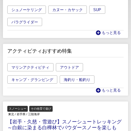
シュノーケリング
カヌー・カヤック
SUP
パラグライダー
もっと見る
アクティビティおすすめ特集
マリンアクティビティ
アウトドア
キャンプ・グランピング
海釣り・船釣り
もっと見る
スノーシュー
その他雪で遊び
東北
/
岩手県
/
三陸海岸
【岩手・久慈・雪遊び】スノーシュートレッキング
～白銀に染まる白樺林でパウダースノーを楽しも