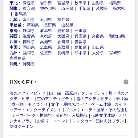
東北
：
青森県
｜
岩手県
｜
宮城県
｜
秋田県
｜
山形県
｜
福島県
関東
：
東京都
｜
神奈川県
｜
埼玉県
｜
千葉県
｜
茨城県
｜
栃木県
｜
群馬県
北陸
：
富山県
｜
石川県
｜
福井県
甲信越
：
新潟県
｜
長野県
｜
山梨県
東海
：
静岡県
｜
岐阜県
｜
愛知県
｜
三重県
関西
：
滋賀県
｜
京都府
｜
大阪府
｜
兵庫県
｜
奈良県
｜
和歌山県
四国
：
徳島県
｜
高知県
｜
香川県
｜
愛媛県
中国
：
岡山県
｜
広島県
｜
鳥取県
｜
島根県
｜
山口県
九州
：
福岡県
｜
佐賀県
｜
長崎県
｜
熊本県
｜
大分県
｜
宮崎県
｜
鹿児島県
沖縄
：
沖縄県
目的から探す：
海のアクティビティ
|
山・森・高原のアクティビティ
|
川・湖のア
クティビティ
|
空のアクティビティ
|
雪のアクティビティ
|
乗り物
|
食べ物・モノづくり
|
文化・屋内スポーツ・ゲーム体験
|
ガイド
ツアー・エンターテイメント
|
グルメ
|
エステ・温泉・その他癒し
|
テーマパーク・博物館・美術館・入場施設
|
伝統文化体験
|
オリ
ジナルプラン
|
お祭り・イベント
|
レンタカー
|
団体向けプラン
|
割引クーポン