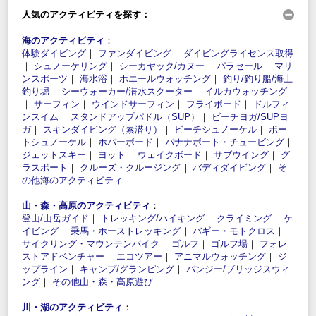
人気のアクティビティを探す：
海のアクティビティ
：
体験ダイビング
｜
ファンダイビング
｜
ダイビングライセンス取得
｜
シュノーケリング
｜
シーカヤック/カヌー
｜
パラセール
｜
マリ
ンスポーツ
｜
海水浴
｜
ホエールウォッチング
｜
釣り/釣り船/海上
釣り堀
｜
シーウォーカー/潜水スクーター
｜
イルカウォッチング
｜
サーフィン
｜
ウインドサーフィン
｜
フライボード
｜
ドルフィ
ンスイム
｜
スタンドアップパドル（SUP）
｜
ビーチヨガ/SUPヨ
ガ
｜
スキンダイビング（素潜り）
｜
ビーチシュノーケル
｜
ボー
トシュノーケル
｜
ホバーボード
｜
バナナボート・チュービング
｜
ジェットスキー
｜
ヨット
｜
ウェイクボード
｜
サブウイング
｜
グ
ラスボート
｜
クルーズ・クルージング
｜
バディダイビング
｜
そ
の他海のアクティビティ
山・森・高原のアクティビティ
：
登山/山岳ガイド
｜
トレッキング/ハイキング
｜
クライミング
｜
ケ
イビング
｜
乗馬・ホーストレッキング
｜
バギー・モトクロス
｜
サイクリング・マウンテンバイク
｜
ゴルフ
｜
ゴルフ場
｜
フォレ
ストアドベンチャー
｜
エコツアー
｜
アニマルウォッチング
｜
ジ
ップライン
｜
キャンプ/グランピング
｜
バンジー/ブリッジスウィ
ング
｜
その他山・森・高原遊び
川・湖のアクティビティ
：