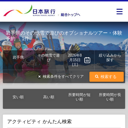
岩手県のその他雪で遊びのオプショナルツアー・体験
予約
：1件
その他雪で遊
2026年8
絞り込みから
岩手県
び
月15日
探す
(土)
検索する
検索条件をすべてクリア
所要時間が短
所要時間が長
安い順
高い順
い順
い順
アクティビティ かんたん検索