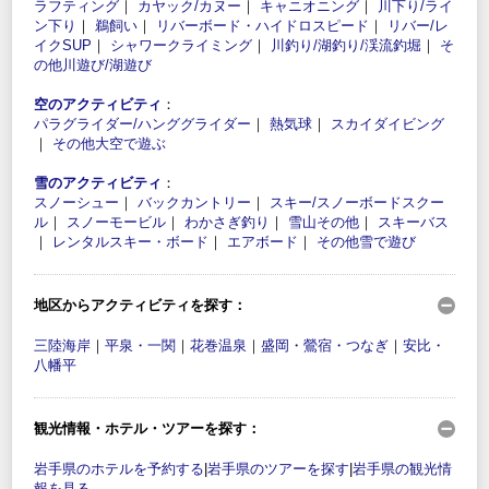
ラフティング
｜
カヤック/カヌー
｜
キャニオニング
｜
川下り/ライ
ン下り
｜
鵜飼い
｜
リバーボード・ハイドロスピード
｜
リバー/レ
イクSUP
｜
シャワークライミング
｜
川釣り/湖釣り/渓流釣堀
｜
そ
の他川遊び/湖遊び
空のアクティビティ
：
パラグライダー/ハンググライダー
｜
熱気球
｜
スカイダイビング
｜
その他大空で遊ぶ
雪のアクティビティ
：
スノーシュー
｜
バックカントリー
｜
スキー/スノーボードスクー
ル
｜
スノーモービル
｜
わかさぎ釣り
｜
雪山その他
｜
スキーバス
｜
レンタルスキー・ボード
｜
エアボード
｜
その他雪で遊び
地区からアクティビティを探す：
三陸海岸
｜
平泉・一関
｜
花巻温泉
｜
盛岡・鶯宿・つなぎ
｜
安比・
八幡平
観光情報・ホテル・ツアーを探す：
岩手県のホテルを予約する
|
岩手県のツアーを探す
|
岩手県の観光情
報を見る