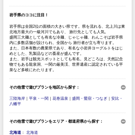
岩手県のココに注目！
岩手県は全国2位の面積の大きい県です。県を流れる、北上川は東
北地方最大の一級河川でもあり、 旅行先としても人気。
盛岡三大麺としても有名な冷麺、じゃじゃ麺、わんこそば岩手県
内に多数店舗が設けられ、全国から 旅行者が立ち寄ります。
また、日本有数の農業県であり、有名な小岩井ヨーグルトをはじ
めとした、乳製品などの畜産が盛んです。
また、岩手は観光スポットとしても有名。見どころは、天然記念
物でもある龍泉洞、一関の厳美渓、世界遺産に認定されている平
泉など多岐にわたります。
その他雪で遊びプランを地区から探す：
三陸海岸
｜
平泉・一関
｜
花巻温泉
｜
盛岡・鶯宿・つなぎ
｜
安比・
八幡平
その他雪で遊びプランをエリア・都道府県から探す：
北海道
：
北海道