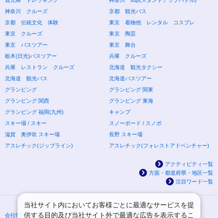
神奈川 クルーズ
京都 観光バス
京都 伝統文化 体験
東京 着物他 レンタル コスプレ
東京 クルーズ
東京 陶芸
東京 バスツアー
東京 舞台
栃木(日光)バスツアー
兵庫 クルーズ
兵庫 レストラン クルーズ
北海道 観光タクシー
北海道 観光バス
北海道バスツアー
グランピング
グランピング 関東
グランピング 関西
グランピング 東海
グランピング 福岡(九州)
キャンプ
スキー場 / スキー
スノーボード / スノボ
滋賀 奥伊吹 スキー場
長野 スキー場
アスレチック(ジップライン)
アスレチック(フォレストアドベンチャー)
アクティビティ一覧
方面・都道府県・地区一覧
注目ワード一覧
当社サイト内においてお客様ごとに最適なサービスを提
供する目的及び当社サイト外で最適な広告を表示するこ
会社情報
プライバシーポリシー