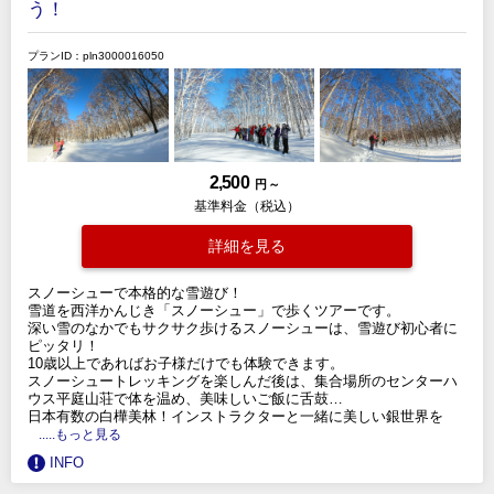
う！
プランID：pln3000016050
2,500
円 ～
基準料金（税込）
詳細を見る
スノーシューで本格的な雪遊び！
雪道を西洋かんじき「スノーシュー」で歩くツアーです。
深い雪のなかでもサクサク歩けるスノーシューは、雪遊び初心者に
ピッタリ！
10歳以上であればお子様だけでも体験できます。
スノーシュートレッキングを楽しんだ後は、集合場所のセンターハ
ウス平庭山荘で体を温め、美味しいご飯に舌鼓…
日本有数の白樺美林！インストラクターと一緒に美しい銀世界を
.....もっと見る
INFO