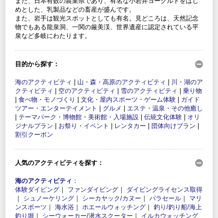
また、日本有数の農業県であり、有名な小岩井ヨーグルトをはじ
めとした、乳製品などの畜産が盛んです。
また、岩手は観光スポットとしても有名。見どころは、天然記念
物でもある龍泉洞、一関の厳美渓、世界遺産に認定されている平
泉など多岐にわたります。
目的から探す：
海のアクティビティ
|
山・森・高原のアクティビティ
|
川・湖のア
クティビティ
|
空のアクティビティ
|
雪のアクティビティ
|
乗り物
|
食べ物・モノづくり
|
文化・屋内スポーツ・ゲーム体験
|
ガイド
ツアー・エンターテイメント
|
グルメ
|
エステ・温泉・その他癒し
|
テーマパーク・博物館・美術館・入場施設
|
伝統文化体験
|
オリ
ジナルプラン
|
お祭り・イベント
|
レンタカー
|
団体向けプラン
|
割引クーポン
人気のアクティビティを探す：
海のアクティビティ
：
体験ダイビング
｜
ファンダイビング
｜
ダイビングライセンス取得
｜
シュノーケリング
｜
シーカヤック/カヌー
｜
パラセール
｜
マリ
ンスポーツ
｜
海水浴
｜
ホエールウォッチング
｜
釣り/釣り船/海上
釣り堀
｜
シーウォーカー/潜水スクーター
｜
イルカウォッチング