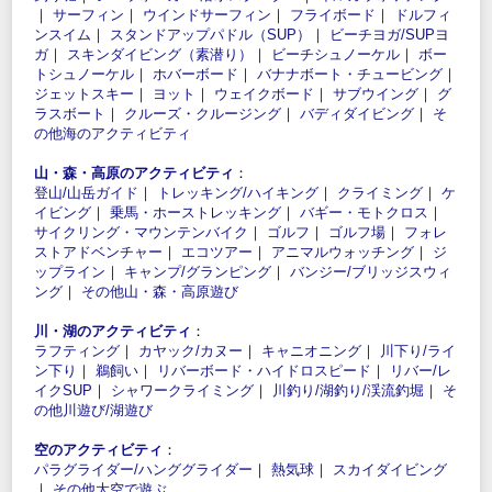
｜
サーフィン
｜
ウインドサーフィン
｜
フライボード
｜
ドルフィ
ンスイム
｜
スタンドアップパドル（SUP）
｜
ビーチヨガ/SUPヨ
ガ
｜
スキンダイビング（素潜り）
｜
ビーチシュノーケル
｜
ボー
トシュノーケル
｜
ホバーボード
｜
バナナボート・チュービング
｜
ジェットスキー
｜
ヨット
｜
ウェイクボード
｜
サブウイング
｜
グ
ラスボート
｜
クルーズ・クルージング
｜
バディダイビング
｜
そ
の他海のアクティビティ
山・森・高原のアクティビティ
：
登山/山岳ガイド
｜
トレッキング/ハイキング
｜
クライミング
｜
ケ
イビング
｜
乗馬・ホーストレッキング
｜
バギー・モトクロス
｜
サイクリング・マウンテンバイク
｜
ゴルフ
｜
ゴルフ場
｜
フォレ
ストアドベンチャー
｜
エコツアー
｜
アニマルウォッチング
｜
ジ
ップライン
｜
キャンプ/グランピング
｜
バンジー/ブリッジスウィ
ング
｜
その他山・森・高原遊び
川・湖のアクティビティ
：
ラフティング
｜
カヤック/カヌー
｜
キャニオニング
｜
川下り/ライ
ン下り
｜
鵜飼い
｜
リバーボード・ハイドロスピード
｜
リバー/レ
イクSUP
｜
シャワークライミング
｜
川釣り/湖釣り/渓流釣堀
｜
そ
の他川遊び/湖遊び
空のアクティビティ
：
パラグライダー/ハンググライダー
｜
熱気球
｜
スカイダイビング
｜
その他大空で遊ぶ