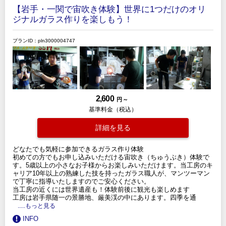
【岩手・一関で宙吹き体験】世界に1つだけのオリ
ジナルガラス作りを楽しもう！
プランID：pln3000004747
2,600
円 ～
基準料金（税込）
詳細を見る
どなたでも気軽に参加できるガラス作り体験
初めての方でもお申し込みいただける宙吹き（ちゅうぶき）体験で
す。5歳以上の小さなお子様からお楽しみいただけます。当工房のキ
ャリア10年以上の熟練した技を持ったガラス職人が、マンツーマン
で丁寧に指導いたしますのでご安心ください。
当工房の近くには世界遺産も！体験前後に観光も楽しめます
工房は岩手県随一の景勝地、厳美渓の中にあります。四季を通
.....もっと見る
INFO