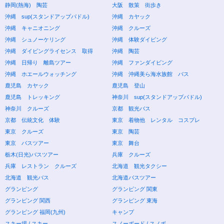
静岡(熱海) 陶芸
大阪 散策 街歩き
沖縄 sup(スタンドアップパドル)
沖縄 カヤック
沖縄 キャニオニング
沖縄 クルーズ
沖縄 シュノーケリング
沖縄 体験ダイビング
沖縄 ダイビングライセンス 取得
沖縄 陶芸
沖縄 日帰り 離島ツアー
沖縄 ファンダイビング
沖縄 ホエールウォッチング
沖縄 沖縄美ら海水族館 バス
鹿児島 カヤック
鹿児島 登山
鹿児島 トレッキング
神奈川 sup(スタンドアップパドル)
神奈川 クルーズ
京都 観光バス
京都 伝統文化 体験
東京 着物他 レンタル コスプレ
東京 クルーズ
東京 陶芸
東京 バスツアー
東京 舞台
栃木(日光)バスツアー
兵庫 クルーズ
兵庫 レストラン クルーズ
北海道 観光タクシー
北海道 観光バス
北海道バスツアー
グランピング
グランピング 関東
グランピング 関西
グランピング 東海
グランピング 福岡(九州)
キャンプ
スキー場 / スキー
スノーボード / スノボ