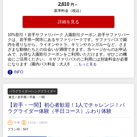
2,610
円 ～
基準料金（税込）
詳細を見る
10%割引！岩手サファリパーク 入園割引クーポン,岩手サファリパー
クは、岩手県一関市にあるサファリパークです。サファリバスで園
内を巡りながら、ライオンやトラ、キリンやカンガルーなど、さま
ざまな動物たちとの出会いが満喫できます。当ページからのお申込
みで、お得な入園割引クーポンをご利用いただけます。ぜひこの機
会にご活用ください。 ※サファリバスのご利用には別途料金が必要
になります（園内バス料金：大人8
.....もっと見る
INFO
パラグライダー/ハンググライダー
東北
/
岩手県
/
平泉・一関
【岩手・一関】初心者歓迎！1人でチャレンジ！パ
ラグライダー体験（半日コース）ふわり体験
午後
121分～180分
プランID：507