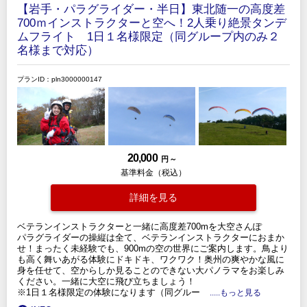
【岩手・パラグライダー・半日】東北随一の高度差
700ｍインストラクターと空へ！2人乗り絶景タンデ
ムフライト 1日１名様限定（同グループ内のみ２
名様まで対応）
プランID：pln3000000147
20,000
円 ～
基準料金（税込）
詳細を見る
ベテランインストラクターと一緒に高度差700mを大空さんぽ
パラグライダーの操縦は全て、ベテランインストラクターにおまか
せ！まったく未経験でも、900mの空の世界にご案内します。鳥より
も高く舞いあがる体験にドキドキ、ワクワク！奥州の爽やかな風に
身を任せて、空からしか見ることのできない大パノラマをお楽しみ
ください。一緒に大空に飛び立ちましょう！
※1日１名様限定の体験になります（同グルー
.....もっと見る