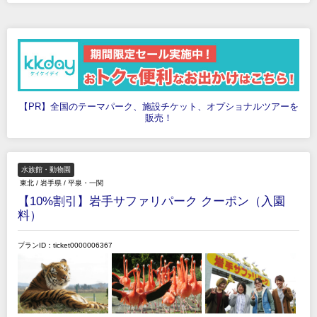
【PR】全国のテーマパーク、施設チケット、オプショナルツアーを
販売！
水族館・動物園
東北
/
岩手県
/
平泉・一関
【10%割引】岩手サファリパーク クーポン（入園
料）
プランID：ticket0000006367