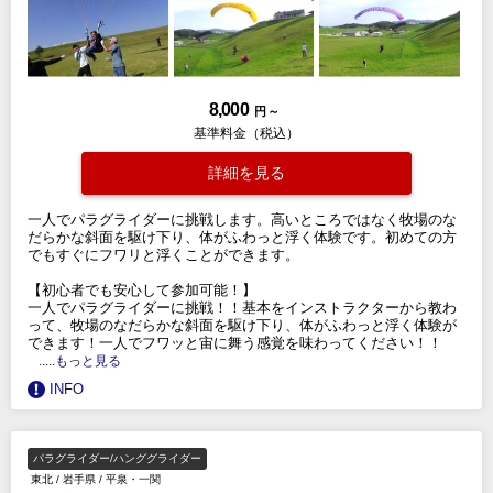
8,000
円 ～
基準料金（税込）
詳細を見る
一人でパラグライダーに挑戦します。高いところではなく牧場のな
だらかな斜面を駆け下り、体がふわっと浮く体験です。初めての方
でもすぐにフワリと浮くことができます。
【初心者でも安心して参加可能！】
一人でパラグライダーに挑戦！！基本をインストラクターから教わ
って、牧場のなだらかな斜面を駆け下り、体がふわっと浮く体験が
できます！一人でフワッと宙に舞う感覚を味わってください！！
.....もっと見る
INFO
パラグライダー/ハンググライダー
東北
/
岩手県
/
平泉・一関