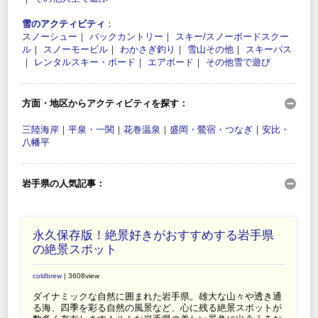
雪のアクティビティ
：
スノーシュー
｜
バックカントリー
｜
スキー/スノーボードスクー
ル
｜
スノーモービル
｜
わかさぎ釣り
｜
雪山その他
｜
スキーバス
｜
レンタルスキー・ボード
｜
エアボード
｜
その他雪で遊び
方面・地区からアクティビティを探す：
三陸海岸
｜
平泉・一関
｜
花巻温泉
｜
盛岡・鶯宿・つなぎ
｜
安比・
八幡平
岩手県の人気記事：
永久保存版！絶景好きがおすすめする岩手県
の絶景スポット
coldbrew
| 3608view
ダイナミックな自然に囲まれた岩手県。雄大な山々や透き通
る海、四季を彩る自然の風景など、心に残る絶景スポットが