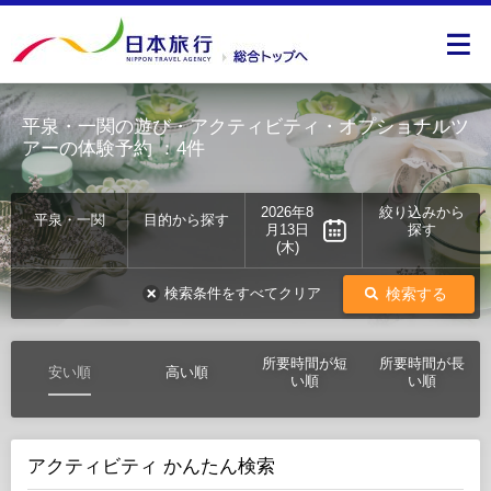
平泉・一関の遊び・アクティビティ・オプショナルツ
アーの体験予約
：4件
2026年8
絞り込みから
平泉・一関
目的から探す
月13日
探す
(木)
検索する
検索条件をすべてクリア
所要時間が短
所要時間が長
安い順
高い順
い順
い順
アクティビティ かんたん検索