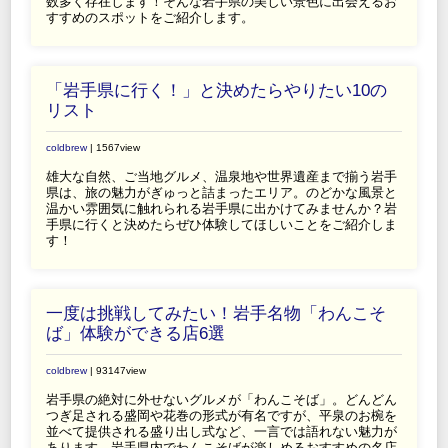
数多く存在します！そんな岩手県の美しい景色に出会えるお
すすめのスポットをご紹介します。
「岩手県に行く！」と決めたらやりたい10の
リスト
coldbrew
| 1567view
雄大な自然、ご当地グルメ、温泉地や世界遺産まで揃う岩手
県は、旅の魅力がぎゅっと詰まったエリア。のどかな風景と
温かい雰囲気に触れられる岩手県に出かけてみませんか？岩
手県に行くと決めたらぜひ体験してほしいことをご紹介しま
す！
一度は挑戦してみたい！岩手名物「わんこそ
ば」体験ができる店6選
coldbrew
| 93147view
岩手県の絶対に外せないグルメが「わんこそば」。どんどん
つぎ足される盛岡や花巻の形式が有名ですが、平泉のお椀を
並べて提供される盛り出し式など、一言では語れない魅力が
あります。岩手県内でわんこそばが楽しめるおすすめの名店