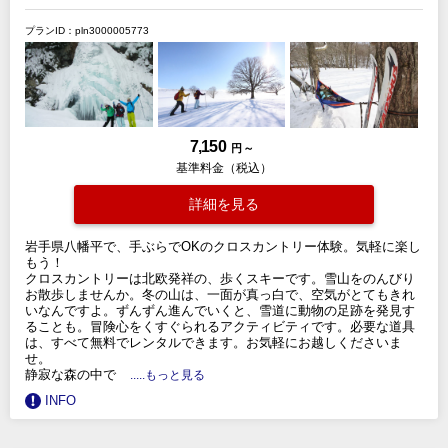
プランID：pln3000005773
7,150
円 ～
基準料金（税込）
詳細を見る
岩手県八幡平で、手ぶらでOKのクロスカントリー体験。気軽に楽し
もう！
クロスカントリーは北欧発祥の、歩くスキーです。雪山をのんびり
お散歩しませんか。冬の山は、一面が真っ白で、空気がとてもきれ
いなんですよ。ずんずん進んでいくと、雪道に動物の足跡を発見す
ることも。冒険心をくすぐられるアクティビティです。必要な道具
は、すべて無料でレンタルできます。お気軽にお越しくださいま
せ。
静寂な森の中で
.....もっと見る
INFO