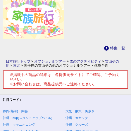
特集一覧
日本旅行トップ
>
オプショナルツアー
>
雪のアクティビティ
>
雪山その
他
>
東北
>
岩手県の雪山その他のオプショナルツアー・体験予約
※掲載中の商品の詳細は、各提供元サイトにてご確認、ご予約く
ださい。
※お問い合わせは、商品提供元へご連絡ください。
注目ワード：
静岡(熱海) 陶芸
大阪 散策 街歩き
沖縄 sup(スタンドアップパドル)
沖縄 カヤック
沖縄 キャニオニング
沖縄 クルーズ