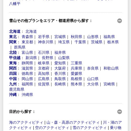
八幡平
雪山その他プランをエリア・都道府県から探す：
北海道
：
北海道
東北
：
青森県
｜
岩手県
｜
宮城県
｜
秋田県
｜
山形県
｜
福島県
関東
：
東京都
｜
神奈川県
｜
埼玉県
｜
千葉県
｜
茨城県
｜
栃木県
｜
群馬県
北陸
：
富山県
｜
石川県
｜
福井県
甲信越
：
新潟県
｜
長野県
｜
山梨県
東海
：
静岡県
｜
岐阜県
｜
愛知県
｜
三重県
関西
：
滋賀県
｜
京都府
｜
大阪府
｜
兵庫県
｜
奈良県
｜
和歌山県
四国
：
徳島県
｜
高知県
｜
香川県
｜
愛媛県
中国
：
岡山県
｜
広島県
｜
鳥取県
｜
島根県
｜
山口県
九州
：
福岡県
｜
佐賀県
｜
長崎県
｜
熊本県
｜
大分県
｜
宮崎県
｜
鹿児島県
沖縄
：
沖縄県
目的から探す：
海のアクティビティ
|
山・森・高原のアクティビティ
|
川・湖のア
クティビティ
|
空のアクティビティ
|
雪のアクティビティ
|
乗り物