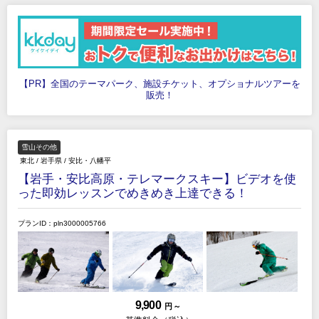
【PR】全国のテーマパーク、施設チケット、オプショナルツアーを
販売！
雪山その他
東北
/
岩手県
/
安比・八幡平
【岩手・安比高原・テレマークスキー】ビデオを使
った即効レッスンでめきめき上達できる！
プランID：pln3000005766
9,900
円 ～