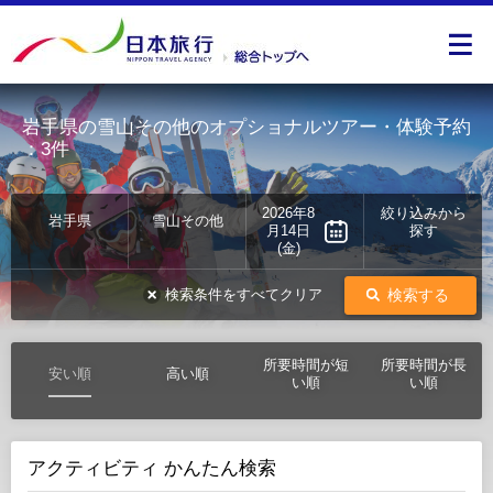
岩手県の雪山その他のオプショナルツアー・体験予約
：3件
2026年8
絞り込みから
岩手県
雪山その他
月14日
探す
(金)
検索する
検索条件をすべてクリア
所要時間が短
所要時間が長
安い順
高い順
い順
い順
アクティビティ かんたん検索