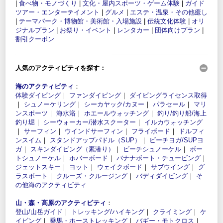
|
食べ物・モノづくり
|
文化・屋内スポーツ・ゲーム体験
|
ガイド
ツアー・エンターテイメント
|
グルメ
|
エステ・温泉・その他癒し
|
テーマパーク・博物館・美術館・入場施設
|
伝統文化体験
|
オリ
ジナルプラン
|
お祭り・イベント
|
レンタカー
|
団体向けプラン
|
割引クーポン
人気のアクティビティを探す：
海のアクティビティ
：
体験ダイビング
｜
ファンダイビング
｜
ダイビングライセンス取得
｜
シュノーケリング
｜
シーカヤック/カヌー
｜
パラセール
｜
マリ
ンスポーツ
｜
海水浴
｜
ホエールウォッチング
｜
釣り/釣り船/海上
釣り堀
｜
シーウォーカー/潜水スクーター
｜
イルカウォッチング
｜
サーフィン
｜
ウインドサーフィン
｜
フライボード
｜
ドルフィ
ンスイム
｜
スタンドアップパドル（SUP）
｜
ビーチヨガ/SUPヨ
ガ
｜
スキンダイビング（素潜り）
｜
ビーチシュノーケル
｜
ボー
トシュノーケル
｜
ホバーボード
｜
バナナボート・チュービング
｜
ジェットスキー
｜
ヨット
｜
ウェイクボード
｜
サブウイング
｜
グ
ラスボート
｜
クルーズ・クルージング
｜
バディダイビング
｜
そ
の他海のアクティビティ
山・森・高原のアクティビティ
：
登山/山岳ガイド
｜
トレッキング/ハイキング
｜
クライミング
｜
ケ
イビング
｜
乗馬・ホーストレッキング
｜
バギー・モトクロス
｜