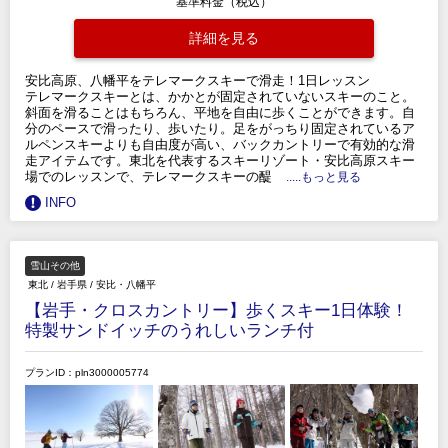
基準料金（税込）
詳細を見る
安比高原、八幡平をテレマークスキーで滑走！1日レッスン
テレマークスキーとは、かかとが固定されていないスキーのこと。
斜面を滑ることはもちろん、平地を自由に歩くことができます。自
分のペースで滑ったり、歩いたり。足をがっちり固定されているア
ルペンスキーよりも自由度が高い、バックカントリーで有効的な滑
走アイテムです。東北を代表するスキーリゾート・安比高原スキー
場でのレッスンで、テレマークスキーの醍
.....もっと見る
INFO
雪山その他
東北
/
岩手県
/
安比・八幡平
【岩手・クロスカントリー】歩くスキー1日体験！
特製サンドイッチのうれしいランチ付
プランID：pln3000005774