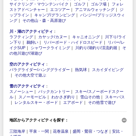
サイクリング・マウンテンバイク
｜
ゴルフ
｜
ゴルフ場
｜
フォレ
ストアドベンチャー
｜
エコツアー
｜
アニマルウォッチング
｜
ジ
ップライン
｜
キャンプ/グランピング
｜
バンジー/ブリッジスウィ
ング
｜
その他山・森・高原遊び
川・湖のアクティビティ
：
ラフティング
｜
カヤック/カヌー
｜
キャニオニング
｜
川下り/ライ
ン下り
｜
鵜飼い
｜
リバーボード・ハイドロスピード
｜
リバー/レ
イクSUP
｜
シャワークライミング
｜
川釣り/湖釣り/渓流釣堀
｜
そ
の他川遊び/湖遊び
空のアクティビティ
：
パラグライダー/ハンググライダー
｜
熱気球
｜
スカイダイビング
｜
その他大空で遊ぶ
雪のアクティビティ
：
スノーシュー
｜
バックカントリー
｜
スキー/スノーボードスクー
ル
｜
スノーモービル
｜
わかさぎ釣り
｜
雪山その他
｜
スキーバス
｜
レンタルスキー・ボード
｜
エアボード
｜
その他雪で遊び
地区からアクティビティを探す：
三陸海岸
｜
平泉・一関
｜
花巻温泉
｜
盛岡・鶯宿・つなぎ
｜
安比・