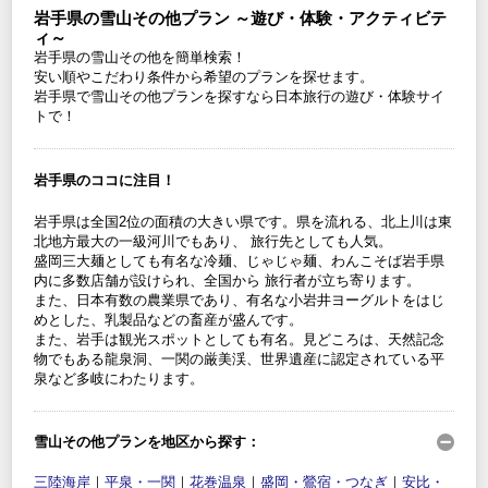
岩手県の雪山その他プラン ～遊び・体験・アクティビテ
ィ～
岩手県の雪山その他を簡単検索！
安い順やこだわり条件から希望のプランを探せます。
岩手県で雪山その他プランを探すなら日本旅行の遊び・体験サイ
トで！
岩手県のココに注目！
岩手県は全国2位の面積の大きい県です。県を流れる、北上川は東
北地方最大の一級河川でもあり、 旅行先としても人気。
盛岡三大麺としても有名な冷麺、じゃじゃ麺、わんこそば岩手県
内に多数店舗が設けられ、全国から 旅行者が立ち寄ります。
また、日本有数の農業県であり、有名な小岩井ヨーグルトをはじ
めとした、乳製品などの畜産が盛んです。
また、岩手は観光スポットとしても有名。見どころは、天然記念
物でもある龍泉洞、一関の厳美渓、世界遺産に認定されている平
泉など多岐にわたります。
雪山その他プランを地区から探す：
三陸海岸
｜
平泉・一関
｜
花巻温泉
｜
盛岡・鶯宿・つなぎ
｜
安比・