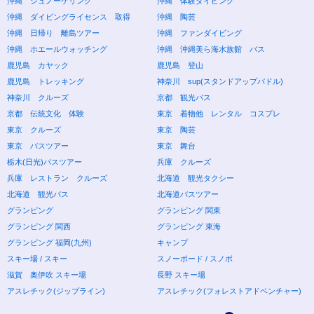
沖縄 シュノーケリング
沖縄 体験ダイビング
沖縄 ダイビングライセンス 取得
沖縄 陶芸
沖縄 日帰り 離島ツアー
沖縄 ファンダイビング
沖縄 ホエールウォッチング
沖縄 沖縄美ら海水族館 バス
鹿児島 カヤック
鹿児島 登山
鹿児島 トレッキング
神奈川 sup(スタンドアップパドル)
神奈川 クルーズ
京都 観光バス
京都 伝統文化 体験
東京 着物他 レンタル コスプレ
東京 クルーズ
東京 陶芸
東京 バスツアー
東京 舞台
栃木(日光)バスツアー
兵庫 クルーズ
兵庫 レストラン クルーズ
北海道 観光タクシー
北海道 観光バス
北海道バスツアー
グランピング
グランピング 関東
グランピング 関西
グランピング 東海
グランピング 福岡(九州)
キャンプ
スキー場 / スキー
スノーボード / スノボ
滋賀 奥伊吹 スキー場
長野 スキー場
アスレチック(ジップライン)
アスレチック(フォレストアドベンチャー)