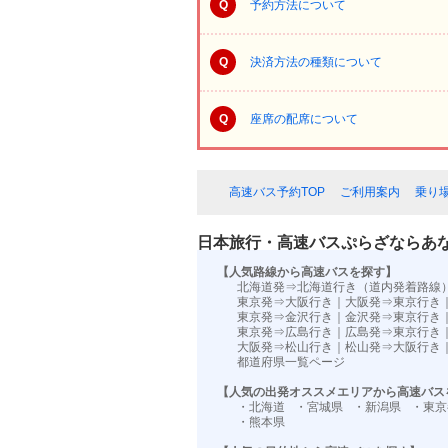
Q
予約方法について
Q
決済方法の種類について
Q
座席の配席について
高速バス予約TOP
ご利用案内
乗り
日本旅行・高速バスぷらざならあ
【人気路線から高速バスを探す】
北海道発⇒北海道行き（道内発着路線
東京発⇒大阪行き
｜
大阪発⇒東京行き
東京発⇒金沢行き
｜
金沢発⇒東京行き
東京発⇒広島行き
｜
広島発⇒東京行き
大阪発⇒松山行き
｜
松山発⇒大阪行き
都道府県一覧ページ
【人気の出発オススメエリアから高速バス
・北海道
・宮城県
・新潟県
・東京
・熊本県