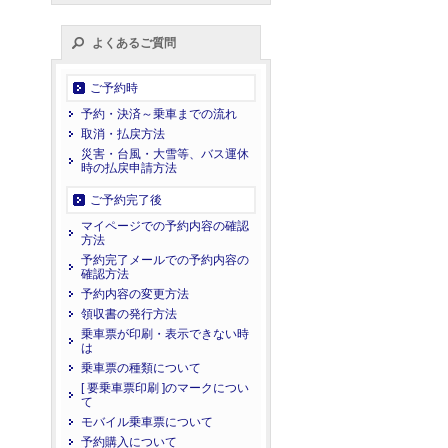
よくあるご質問
ご予約時
予約・決済～乗車までの流れ
取消・払戻方法
災害・台風・大雪等、バス運休
時の払戻申請方法
ご予約完了後
マイページでの予約内容の確認
方法
予約完了メールでの予約内容の
確認方法
予約内容の変更方法
領収書の発行方法
乗車票が印刷・表示できない時
は
乗車票の種類について
[ 要乗車票印刷 ]のマークについ
て
モバイル乗車票について
予約購入について