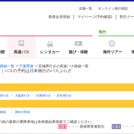
店舗一覧
オンライン旅行相談
新規会員登録
マイページ(予約確認)
割引クー
海外
旅館
高速バス
レンタカー
遊び・体験
海外ツアー
路線一覧
>
千葉県発
>
宮城県行きの高速バス路線一覧
覧｜バスの予約は日本旅行のバスぷらざ
府行き
大阪府行き
兵庫県行き
奈良県行き
都発
神奈川県発
の他の最新の乗降車地は各検索結果画面でご確認ください。
・・・ 身体障害者割引
・・・