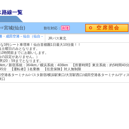
ス路線一覧
空席照会
⇒宮城(仙台)
割引対応：
港・成田空港－仙台（仙台－
JRバス東北
適な3列シート車増車！仙台首都圏1日最大10往復！！
は土曜日のみとなります。
の2時間前までにお願いします。
金の設定がありません。）
)20：59までとなります。
km／新宿系統：364km／横浜系統：408km 【所要時間】東京系統：約5時間40
間45分 【運転者】1名乗務 【任意保険】対人無制限
空港各ターミナル/バスタ新宿/横浜駅東口/大宮駅西口/成田空港各ターミナル/ディ
東口