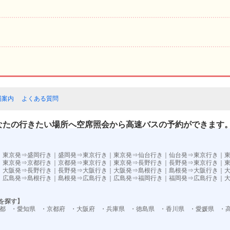
場案内
よくある質問
なたの行きたい場所へ空席照会から高速バスの予約ができます
）
｜
東京発⇒盛岡行き
｜
盛岡発⇒東京行き
｜
東京発⇒仙台行き
｜
仙台発⇒東京行き
｜
｜
東京発⇒京都行き
｜
京都発⇒東京行き
｜
東京発⇒長野行き
｜
長野発⇒東京行き
｜
｜
大阪発⇒長野行き
｜
長野発⇒大阪行き
｜
大阪発⇒島根行き
｜
島根発⇒大阪行き
｜
｜
広島発⇒島根行き
｜
島根発⇒広島行き
｜
広島発⇒福岡行き
｜
福岡発⇒広島行き
｜
を探す】
都
・愛知県
・京都府
・大阪府
・兵庫県
・徳島県
・香川県
・愛媛県
・