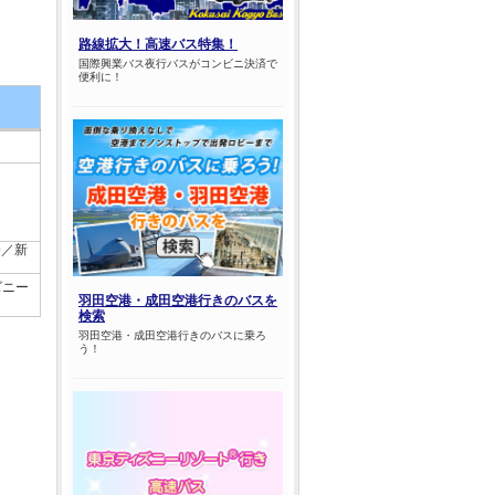
路線拡大！高速バス特集！
国際興業バス夜行バスがコンビニ決済で
便利に！
分／新
ズニー
羽田空港・成田空港行きのバスを
検索
羽田空港・成田空港行きのバスに乗ろ
う！