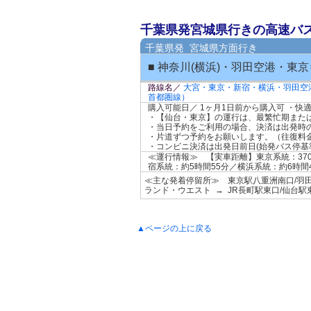
千葉県発宮城県行きの高速バ
千葉県発 宮城県方面行き
■ 神奈川(横浜)・羽田空港・東京
路線名／
大宮・東京・新宿・横浜・羽田空
首都圏線）
購入可能日／ 1ヶ月1日前から購入可 ・快
・【仙台・東京】の運行は、最繁忙期また
・当日予約をご利用の場合、決済は出発時
・片道ずつ予約をお願いします。（往復料
・コンビニ決済は出発日前日(始発バス停基準
≪運行情報≫ 【実車距離】東京系統：370
宿系統：約5時間55分／横浜系統：約6時
≪主な発着停留所≫ 東京駅八重洲南口/羽田
ランド・ウエスト → JR長町駅東口/仙台駅
▲ページの上に戻る