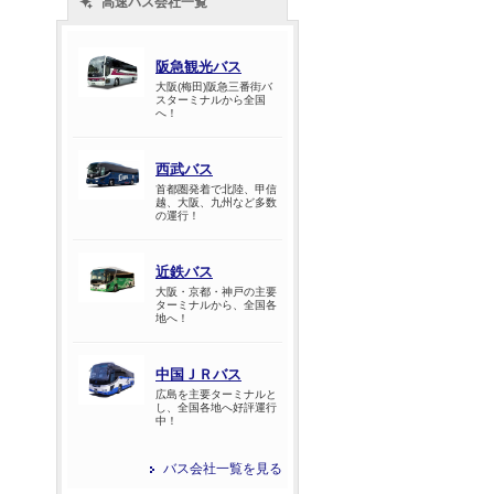
高速バス会社一覧
阪急観光バス
大阪(梅田)阪急三番街バ
スターミナルから全国
へ！
西武バス
首都圏発着で北陸、甲信
越、大阪、九州など多数
の運行！
近鉄バス
大阪・京都・神戸の主要
ターミナルから、全国各
地へ！
中国ＪＲバス
広島を主要ターミナルと
し、全国各地へ好評運行
中！
バス会社一覧を見る