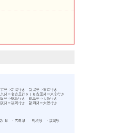
。
東京発⇒新潟行き
｜
新潟発⇒東京行き
東京発⇒名古屋行き
｜
名古屋発⇒東京行き
大阪発⇒徳島行き
｜
徳島発⇒大阪行き
大阪発⇒福岡行き｜
福岡発⇒大阪行き
高知県
・広島県
・島根県
・福岡県