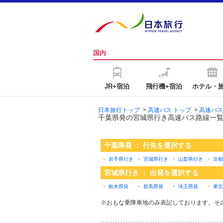
国内
JR+宿泊
飛行機+宿泊
ホテル・
日本旅行トップ
>
高速バス トップ
>
高速バス
千葉県発の宮城県行き高速バス路線一
千葉県発 ： 行先を選択する
岩手県行き
宮城県行き
山梨県行き
京都
宮城県行き ： 出発を選択する
栃木県発
群馬県発
埼玉県発
東京
※おもな乗降車地のみ表記しております。そ