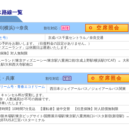
ス路線一覧
空席照会
奈川(横浜)⇒奈良
割引対応：
と号）
京成バス千葉セントラル／奈良交通
ずつ予約をお願いします。（往復料金の設定がありません。）
ィズニーランド」は休園日は通過いたします。
意保険】対人無制限
ランド/東京ディズニーシー/東京駅八重洲口前/京成上野駅/横浜駅(YCAT) → 大
良駅/大和西大寺駅南口
空席照会
阪・兵庫
割引対応：
ドリーム号・青春エコドリーム
西日本ジェイアールバス／ジェイアールバス関東
 ・キャンセル料が変動します。
加・人数減員)が不可の路線です。
停車いたします。
所要時間】10時間7分見込 【運転者】途中交替 【任意保険】対人賠償無制限
木場駅/東京ビッグサイト/国際展示場駅/東京駅八重洲南口/バスタ新宿(新宿駅) →
速BT/USJ/三宮バスターミナル