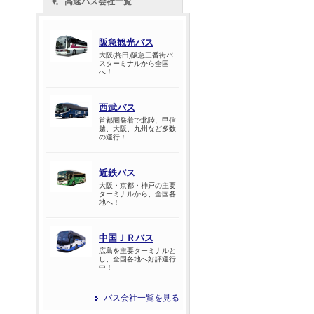
高速バス会社一覧
阪急観光バス
大阪(梅田)阪急三番街バ
スターミナルから全国
へ！
西武バス
首都圏発着で北陸、甲信
越、大阪、九州など多数
の運行！
近鉄バス
大阪・京都・神戸の主要
ターミナルから、全国各
地へ！
中国ＪＲバス
広島を主要ターミナルと
し、全国各地へ好評運行
中！
バス会社一覧を見る