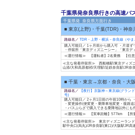
千葉県発奈良県行きの高速バ
千葉県発 奈良県方面行き
■ 東京(上野)・千葉(TDR)・神
路線名／
TDR・上野・横浜－奈良線（やま
購入可能日／ 1ヶ月前から購入可 ・片道
・停留所「東京ディズニーシー」「東京デ
≪運行情報≫ 【運転者】2名乗務 【任
≪主な発着停留所≫ 西船橋駅/東京ディズニー
山添/大和高原都祁/天理駅/近鉄奈良駅/JR奈
■ 千葉・東京→京都・奈良・大
路線名／
【夜行】京阪神～東京線(グラン
号)
購入可能日／ 2ヶ月1日前の午前10時から
・変更操作(便変更・乗降車地変更・復路追
・バスぷらざで購入できる乗降地以外にも
≪運行情報≫ 【実車距離】577km 【
≪主な発着停留所≫ 東京ディズニーランド/新
駅中央口(烏丸)/JR奈良駅(東口)/大阪駅JR高