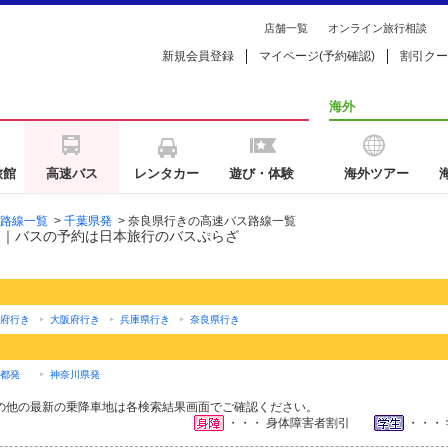
店舗一覧
オンライン旅行相談
新規会員登録
マイページ(予約確認)
割引クー
海外
旅館
高速バス
レンタカー
遊び・体験
海外ツアー
路線一覧
>
千葉県発
>
奈良県行きの高速バス路線一覧
覧｜バスの予約は日本旅行のバスぷらざ
府行き
大阪府行き
兵庫県行き
奈良県行き
都発
神奈川県発
の他の最新の乗降車地は各検索結果画面でご確認ください。
・・・ 身体障害者割引
・・・