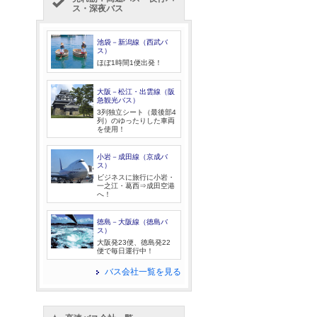
ス・深夜バス
池袋－新潟線（西武バ
ス）
ほぼ1時間1便出発！
大阪－松江・出雲線（阪
急観光バス）
3列独立シート（最後部4
列）のゆったりした車両
を使用！
小岩－成田線（京成バ
ス）
ビジネスに旅行に小岩・
一之江・葛西⇒成田空港
へ！
徳島－大阪線（徳島バ
ス）
大阪発23便、徳島発22
便で毎日運行中！
バス会社一覧を見る