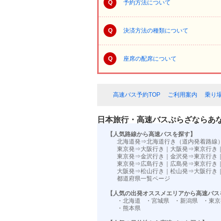
Q
予約方法について
Q
決済方法の種類について
Q
座席の配席について
高速バス予約TOP
ご利用案内
乗り
日本旅行・高速バスぷらざならあ
【人気路線から高速バスを探す】
北海道発⇒北海道行き（道内発着路線
東京発⇒大阪行き
｜
大阪発⇒東京行き
東京発⇒金沢行き
｜
金沢発⇒東京行き
東京発⇒広島行き
｜
広島発⇒東京行き
大阪発⇒松山行き
｜
松山発⇒大阪行き
都道府県一覧ページ
【人気の出発オススメエリアから高速バス
・北海道
・宮城県
・新潟県
・東京
・熊本県