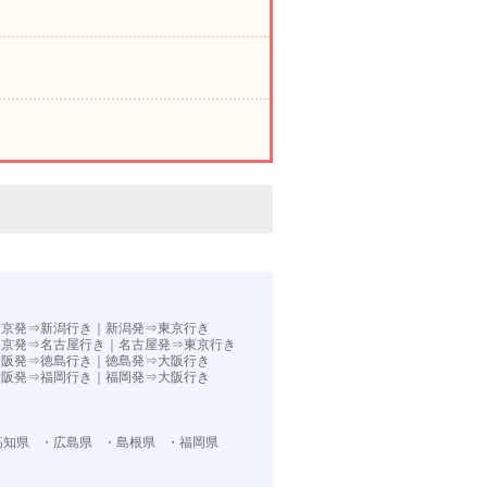
。
東京発⇒新潟行き
｜
新潟発⇒東京行き
東京発⇒名古屋行き
｜
名古屋発⇒東京行き
大阪発⇒徳島行き
｜
徳島発⇒大阪行き
大阪発⇒福岡行き｜
福岡発⇒大阪行き
高知県
・広島県
・島根県
・福岡県