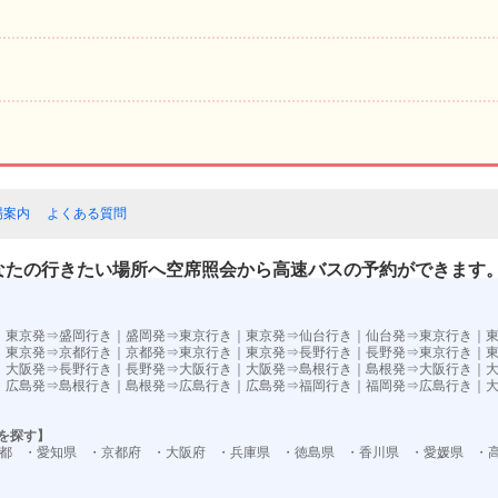
場案内
よくある質問
なたの行きたい場所へ空席照会から高速バスの予約ができます
）
｜
東京発⇒盛岡行き
｜
盛岡発⇒東京行き
｜
東京発⇒仙台行き
｜
仙台発⇒東京行き
｜
｜
東京発⇒京都行き
｜
京都発⇒東京行き
｜
東京発⇒長野行き
｜
長野発⇒東京行き
｜
｜
大阪発⇒長野行き
｜
長野発⇒大阪行き
｜
大阪発⇒島根行き
｜
島根発⇒大阪行き
｜
｜
広島発⇒島根行き
｜
島根発⇒広島行き
｜
広島発⇒福岡行き
｜
福岡発⇒広島行き
｜
を探す】
都
・愛知県
・京都府
・大阪府
・兵庫県
・徳島県
・香川県
・愛媛県
・