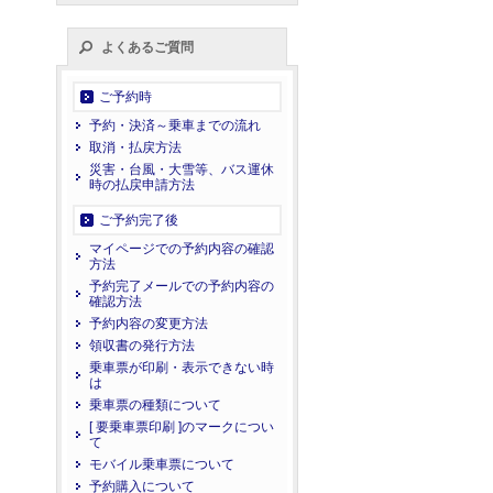
よくあるご質問
ご予約時
予約・決済～乗車までの流れ
取消・払戻方法
災害・台風・大雪等、バス運休
時の払戻申請方法
ご予約完了後
マイページでの予約内容の確認
方法
予約完了メールでの予約内容の
確認方法
予約内容の変更方法
領収書の発行方法
乗車票が印刷・表示できない時
は
乗車票の種類について
[ 要乗車票印刷 ]のマークについ
て
モバイル乗車票について
予約購入について