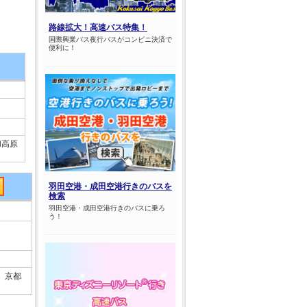
路線拡大！高速バス特集！
国際興業バス夜行バスがコンビニ決済で
便利に！
和高原
羽田空港・成田空港行きのバスを
検索
羽田空港・成田空港行きのバスに乗ろ
う！
 京都