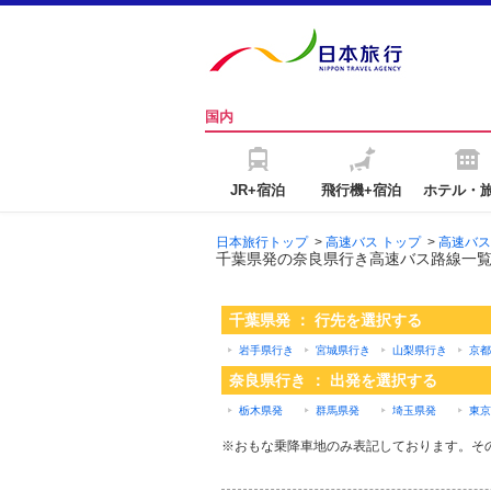
国内
JR+宿泊
飛行機+宿泊
ホテル・
日本旅行トップ
>
高速バス トップ
>
高速バス
千葉県発の奈良県行き高速バス路線一
千葉県発 ： 行先を選択する
岩手県行き
宮城県行き
山梨県行き
京都
奈良県行き ： 出発を選択する
栃木県発
群馬県発
埼玉県発
東京
※おもな乗降車地のみ表記しております。そ