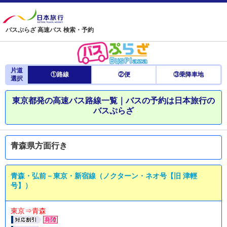
バスぷらざ 高速バス 検索・予約
片道
①路線
②便
③乗降車地
選択
東京都発の高速バス路線一覧｜バスの予約は日本旅行の
バスぷらざ
青森県方面行き
青森・弘前－東京・新宿線（ノクターン・ネオ号【旧 津輕
号】）
東京⇒青森