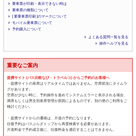
乗車票が印刷・表示できない時は
乗車票の種類について
[ 要乗車票印刷 ]のマークについて
モバイル乗車票について
予約購入について
よくある質問一覧を見る
操作ヘルプを見る
重要なご案内
提携サイト (バス比較なび・トラベルコ) からご予約のお客様へ
・提携サイトの座席はリアルタイムではありません。空席状況にタイムラ
グがあります。
空席が少ない時に、予約操作を進めてシステムエラーと表示される場合、
満席もしくは男女別座席管理が原因によるものです。別の便のご利用をご
検討ください。
・提携サイトからの遷移は、片道の予約になります。
往復予約はバスぷらざトップから再度検索する必要があります。
片道料金で予約成立後に、往復料金を適応することはできません。