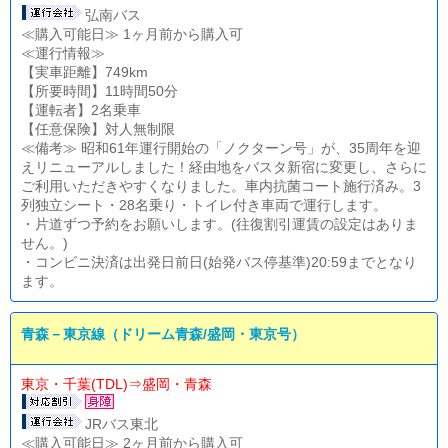
弘南バス
≪購入可能日≫ 1ヶ月前から購入可
≪運行情報≫
【実車距離】749km
【所要時間】11時間50分
【運転者】2名乗車
【任意保険】対人無制限
≪備考≫ 昭和61年運行開始の「ノクターン号」が、35周年を迎
えリニューアルしました！経由地をバスタ新宿に変更し、さらに
ご利用いただきやすくなりました。車内抗菌コート施行済み。3
列独立シート・28名乗り・トイレ付き車両で運行します。
・片道ずつ予約をお願いします。(往復割引運賃の設定はありま
せん。)
・コンビニ決済は出発日前日(始発バス停基準)20:59までとなり
ます。
青森－東京線（ドリーム青森/盛岡・東京号）
東京・千葉(TDL)⇒盛岡・青森
JRバス東北
≪購入可能日≫ 2ヶ月前から購入可