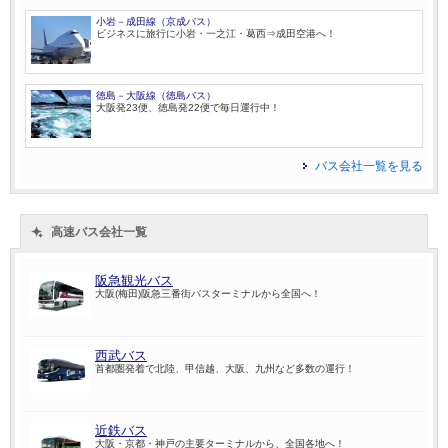
小岩－成田線（京成バス）
ビジネスに旅行に小岩・一之江・葛西⇒成田空港へ！
徳島－大阪線（徳島バス）
大阪発23便、徳島発22便で毎日運行中！
バス会社一覧を見る
高速バス会社一覧
阪急観光バス
大阪(梅田)阪急三番街バスターミナルから全国へ！
西武バス
首都圏発着で北陸、甲信越、大阪、九州など多数の運行！
近鉄バス
大阪・京都・神戸の主要ターミナルから、全国各地へ！