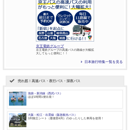
京王電鉄グループ
京王電鉄グループの高速バスの路線が大幅拡
大してもっと便利に！！
日本旅行特集一覧を見る
売れ筋！高速バス・夜行バス・深夜バス
池袋－新潟線（西武バス）
ほぼ1時間1便出発！
大阪－松江・出雲線（阪急観光バス）
3列独立シート（最後部4列）のゆったりした車両を使用！