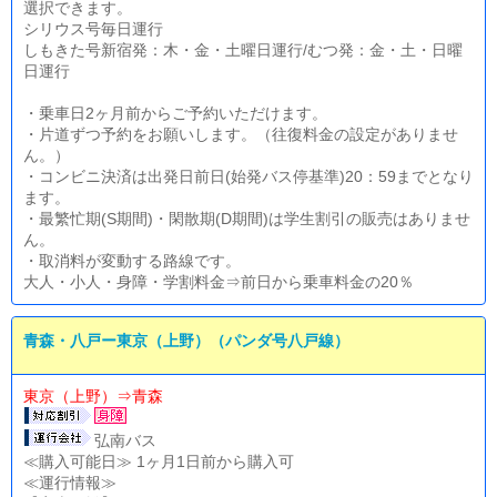
選択できます。
シリウス号毎日運行
しもきた号新宿発：木・金・土曜日運行/むつ発：金・土・日曜
日運行
・乗車日2ヶ月前からご予約いただけます。
・片道ずつ予約をお願いします。（往復料金の設定がありませ
ん。）
・コンビニ決済は出発日前日(始発バス停基準)20：59までとなり
ます。
・最繁忙期(S期間)・閑散期(D期間)は学生割引の販売はありませ
ん。
・取消料が変動する路線です。
大人・小人・身障・学割料金⇒前日から乗車料金の20％
青森・八戸ー東京（上野）（パンダ号八戸線）
東京（上野）⇒青森
弘南バス
≪購入可能日≫ 1ヶ月1日前から購入可
≪運行情報≫