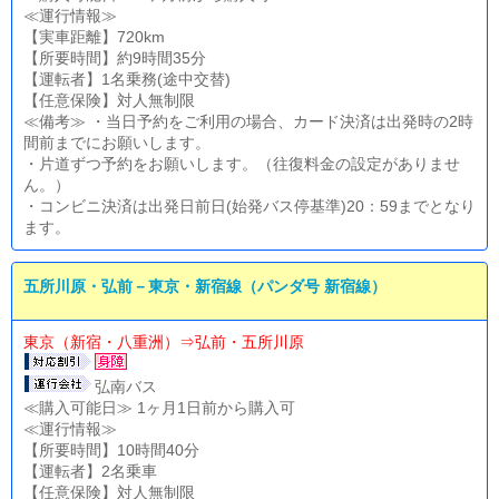
≪運行情報≫
【実車距離】720km
【所要時間】約9時間35分
【運転者】1名乗務(途中交替)
【任意保険】対人無制限
≪備考≫ ・当日予約をご利用の場合、カード決済は出発時の2時
間前までにお願いします。
・片道ずつ予約をお願いします。（往復料金の設定がありませ
ん。）
・コンビニ決済は出発日前日(始発バス停基準)20：59までとなり
ます。
五所川原・弘前－東京・新宿線（パンダ号 新宿線）
東京（新宿・八重洲）⇒弘前・五所川原
弘南バス
≪購入可能日≫ 1ヶ月1日前から購入可
≪運行情報≫
【所要時間】10時間40分
【運転者】2名乗車
【任意保険】対人無制限