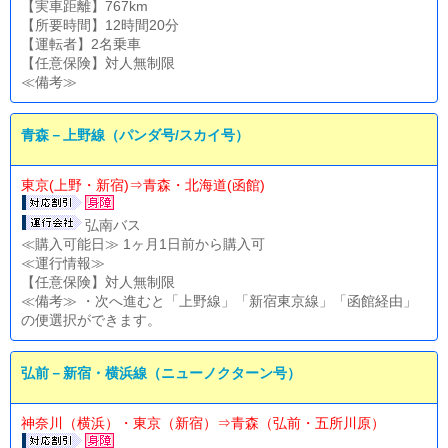
【実車距離】767km
【所要時間】12時間20分
【運転者】2名乗車
【任意保険】対人無制限
≪備考≫
青森－上野線（パンダ号/スカイ号）
東京(上野・新宿)⇒青森・北海道(函館)
弘南バス
≪購入可能日≫ 1ヶ月1日前から購入可
≪運行情報≫
【任意保険】対人無制限
≪備考≫ ・次へ進むと「上野線」「新宿東京線」「函館経由」
の便選択ができます。
弘前－新宿・横浜線（ニューノクターン号）
神奈川（横浜）・東京（新宿）⇒青森（弘前・五所川原）