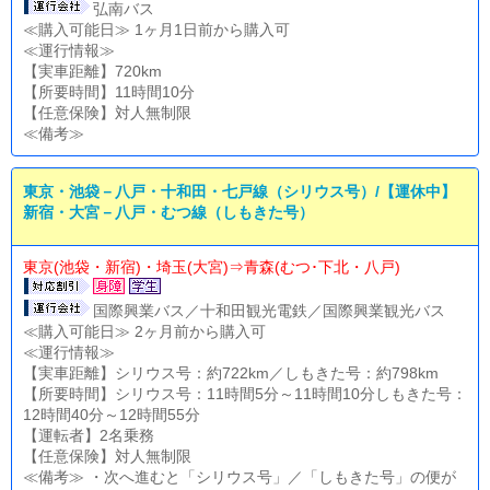
弘南バス
≪購入可能日≫ 1ヶ月1日前から購入可
≪運行情報≫
【実車距離】720km
【所要時間】11時間10分
【任意保険】対人無制限
≪備考≫
東京・池袋－八戸・十和田・七戸線（シリウス号）/【運休中】
新宿・大宮－八戸・むつ線（しもきた号）
東京(池袋・新宿)・埼玉(大宮)⇒青森(むつ･下北・八戸)
国際興業バス／十和田観光電鉄／国際興業観光バス
≪購入可能日≫ 2ヶ月前から購入可
≪運行情報≫
【実車距離】シリウス号：約722km／しもきた号：約798km
【所要時間】シリウス号：11時間5分～11時間10分しもきた号：
12時間40分～12時間55分
【運転者】2名乗務
【任意保険】対人無制限
≪備考≫ ・次へ進むと「シリウス号」／「しもきた号」の便が