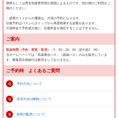
満席もしくは男女別座席管理が原因によるものです。別の便のご利用をご
検討ください。
・提携サイトからの遷移は、片道の予約になります。
往復予約はバスぷらざトップから再度検索する必要があります。
片道料金で予約成立後に、往復料金を適応することはできません。
ご案内
取扱時間（予約・変更・取消）：
5：00～26：00（翌午前2：00）
当ホームページでは「高速乗合バス」（路線バス）のみを販売していま
す。募集型企画旅行は販売をしておりません。
ご予約時 よくあるご質問
Q
予約方法について
Q
決済方法の種類について
Q
座席の配席について