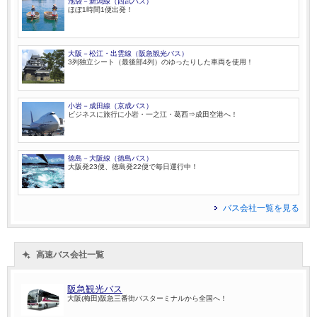
池袋－新潟線（西武バス）
ほぼ1時間1便出発！
大阪－松江・出雲線（阪急観光バス）
3列独立シート（最後部4列）のゆったりした車両を使用！
小岩－成田線（京成バス）
ビジネスに旅行に小岩・一之江・葛西⇒成田空港へ！
徳島－大阪線（徳島バス）
大阪発23便、徳島発22便で毎日運行中！
バス会社一覧を見る
高速バス会社一覧
阪急観光バス
大阪(梅田)阪急三番街バスターミナルから全国へ！