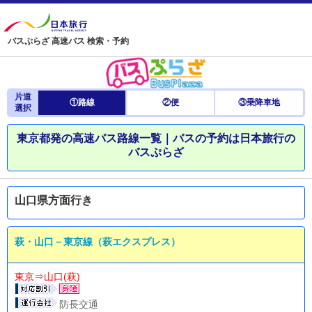
バスぷらざ 高速バス 検索・予約
片道
①路線
②便
③乗降車地
選択
東京都発の高速バス路線一覧｜バスの予約は日本旅行の
バスぷらざ
山口県方面行き
萩・山口－東京線（萩エクスプレス）
東京⇒山口(萩)
防長交通