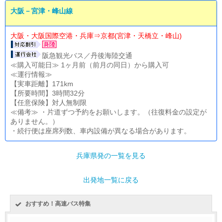
大阪－宮津・峰山線
大阪・大阪国際空港・兵庫⇒京都(宮津・天橋立・峰山)
阪急観光バス／丹後海陸交通
≪購入可能日≫ 1ヶ月前（前月の同日）から購入可
≪運行情報≫
【実車距離】171km
【所要時間】3時間32分
【任意保険】対人無制限
≪備考≫ ・片道ずつ予約をお願いします。（往復料金の設定が
ありません。）
・続行便は座席列数、車内設備が異なる場合があります。
兵庫県発の一覧を見る
出発地一覧に戻る
おすすめ！高速バス特集