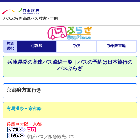
バスぷらざ 高速バス 検索・予約
片道
①路線
②便
③乗降車地
選択
兵庫県発の高速バス路線一覧｜バスの予約は日本旅行の
バスぷらざ
京都府方面行き
有馬温泉－京都線
兵庫⇒大阪・京都
京阪バス／阪急観光バス