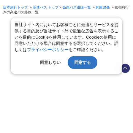
日本旅行トップ
>
高速バス トップ
>
高速バス路線一覧
>
兵庫県発
> 京都府行
きの高速バス路線一覧
当社サイト内においてお客様ごとに最適なサービスを提
供する目的及び当社サイト外で最適な広告を表示するこ
とを目的にCookieを使用しています。Cookieの使用に
同意いただける場合は同意するを選択してください。詳
しくは
プライバシーポリシー
をご確認ください。
同意しない
同意する
会社情報
プライバシーポリシー
旅行業登録票・約款
規約集
旅行条件書
商標について
ニュースリリース
採用情報
サイトマップ
システムメンテナンスの
お知らせ
Copyright © NIPPON TRAVEL AGENCY Co.,LTD. All rights reserved.