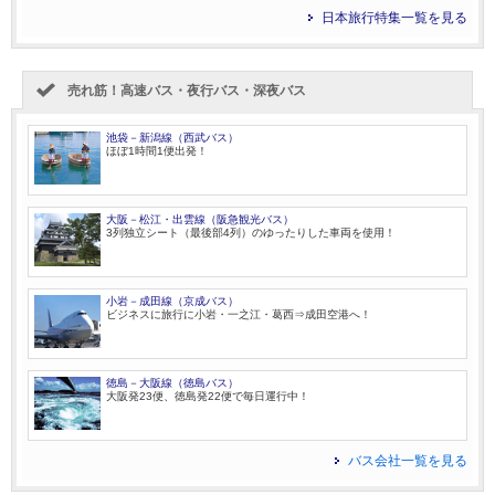
日本旅行特集一覧を見る
売れ筋！高速バス・夜行バス・深夜バス
池袋－新潟線（西武バス）
ほぼ1時間1便出発！
大阪－松江・出雲線（阪急観光バス）
3列独立シート（最後部4列）のゆったりした車両を使用！
小岩－成田線（京成バス）
ビジネスに旅行に小岩・一之江・葛西⇒成田空港へ！
徳島－大阪線（徳島バス）
大阪発23便、徳島発22便で毎日運行中！
バス会社一覧を見る