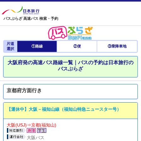
バスぷらざ 高速バス 検索・予約
片道
①路線
②便
③乗降車地
選択
大阪府発の高速バス路線一覧｜バスの予約は日本旅行の
バスぷらざ
京都府方面行き
【運休中】大阪－福知山線（福知山特急ニュースター号）
大阪(USJ)⇒京都(福知山)
大阪バス