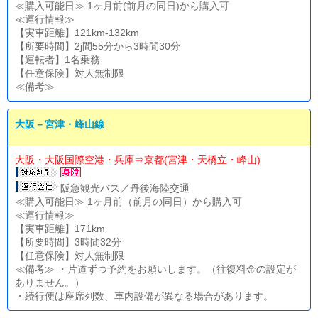
≪購入可能日≫ 1ヶ月前(前月の同日)から購入可
≪運行情報≫
【実車距離】121km-132km
【所要時間】2j間55分から3時間30分
【運転者】1名乗務
【任意保険】対人無制限
≪備考≫
大阪－宮津・峰山線
大阪・大阪国際空港・兵庫⇒京都(宮津・天橋立・峰山)
阪急観光バス／丹後海陸交通
≪購入可能日≫ 1ヶ月前（前月の同日）から購入可
≪運行情報≫
【実車距離】171km
【所要時間】3時間32分
【任意保険】対人無制限
≪備考≫ ・片道ずつ予約をお願いします。（往復料金の設定が
ありません。）
・続行便は座席列数、車内設備が異なる場合があります。