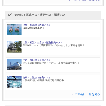
売れ筋！高速バス・夜行バス・深夜バス
池袋－新潟線（西武バス）
ほぼ1時間1便出発！
大阪－松江・出雲線（阪急観光バス）
3列独立シート（最後部4列）のゆったりした車両を使用！
小岩－成田線（京成バス）
ビジネスに旅行に小岩・一之江・葛西⇒成田空港へ！
徳島－大阪線（徳島バス）
大阪発23便、徳島発22便で毎日運行中！
バス会社一覧を見る