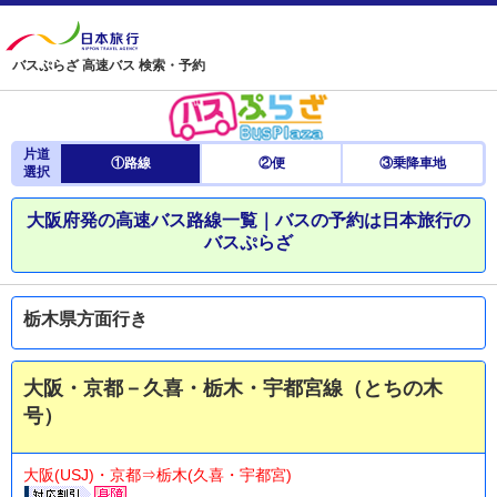
バスぷらざ 高速バス 検索・予約
片道
①路線
②便
③乗降車地
選択
大阪府発の高速バス路線一覧｜バスの予約は日本旅行の
バスぷらざ
栃木県方面行き
大阪・京都－久喜・栃木・宇都宮線（とちの木
号）
大阪(USJ)・京都⇒栃木(久喜・宇都宮)