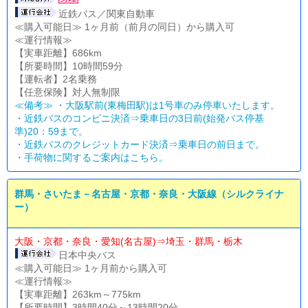
近鉄バス／関東自動車
≪購入可能日≫ 1ヶ月前（前月の同日）から購入可
≪運行情報≫
【実車距離】686km
【所要時間】10時間59分
【運転者】2名乗務
【任意保険】対人無制限
≪備考≫ ・大阪駅前(東梅田駅)は1号車のみ停車いたします。
・近鉄バスのコンビニ決済⇒乗車日の3日前(始発バス停基
準)20：59まで。
・近鉄バスのクレジットカード決済⇒乗車日の前日まで。
・
手荷物に関するご案内はこちら。
群馬・さいたま－名古屋・京都・奈良・大阪線（シルクライナ
ー）
大阪・京都・奈良・愛知(名古屋)⇒埼玉・群馬・栃木
日本中央バス
≪購入可能日≫ 1ヶ月前から購入可
≪運行情報≫
【実車距離】263km～775km
【所要時間】3時間40分～13時間20分