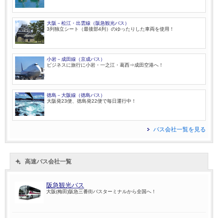
大阪－松江・出雲線（阪急観光バス）
3列独立シート（最後部4列）のゆったりした車両を使用！
小岩－成田線（京成バス）
ビジネスに旅行に小岩・一之江・葛西⇒成田空港へ！
徳島－大阪線（徳島バス）
大阪発23便、徳島発22便で毎日運行中！
バス会社一覧を見る
高速バス会社一覧
阪急観光バス
大阪(梅田)阪急三番街バスターミナルから全国へ！