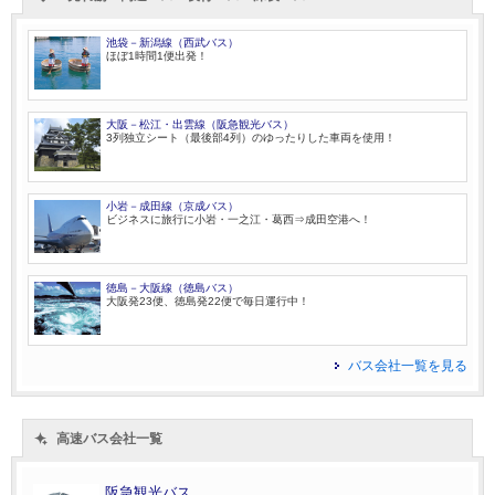
池袋－新潟線（西武バス）
ほぼ1時間1便出発！
大阪－松江・出雲線（阪急観光バス）
3列独立シート（最後部4列）のゆったりした車両を使用！
小岩－成田線（京成バス）
ビジネスに旅行に小岩・一之江・葛西⇒成田空港へ！
徳島－大阪線（徳島バス）
大阪発23便、徳島発22便で毎日運行中！
バス会社一覧を見る
高速バス会社一覧
阪急観光バス