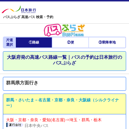
バスぷらざ 高速バス 検索・予約
片道
①路線
②便
③乗降車地
選択
大阪府発の高速バス路線一覧｜バスの予約は日本旅行の
バスぷらざ
群馬県方面行き
群馬・さいたま－名古屋・京都・奈良・大阪線（シルクライナ
ー）
大阪・京都・奈良・愛知(名古屋)⇒埼玉・群馬・栃木
日本中央バス