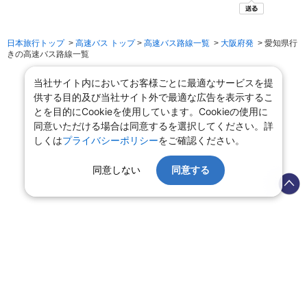
日本旅行トップ
>
高速バス トップ
>
高速バス路線一覧
>
大阪府発
> 愛知県行
きの高速バス路線一覧
当社サイト内においてお客様ごとに最適なサービスを提
供する目的及び当社サイト外で最適な広告を表示するこ
とを目的にCookieを使用しています。Cookieの使用に
同意いただける場合は同意するを選択してください。詳
しくは
プライバシーポリシー
をご確認ください。
同意しない
同意する
会社情報
プライバシーポリシー
旅行業登録票・約款
規約集
旅行条件書
商標について
ニュースリリース
採用情報
サイトマップ
システムメンテナンスの
お知らせ