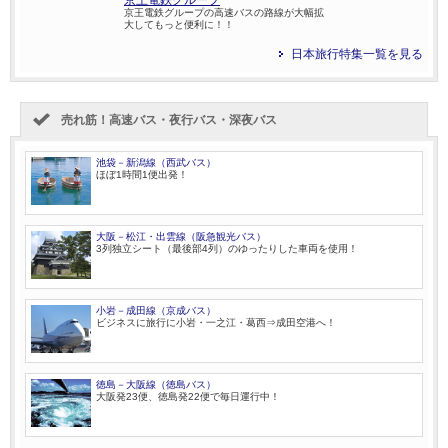
京王電鉄グループ
京王電鉄グループの高速バスの路線が大幅拡
大してもっと便利に！！
日本旅行特集一覧を見る
売れ筋！高速バス・夜行バス・深夜バス
池袋－新潟線（西武バス）
ほぼ1時間1便出発！
大阪－松江・出雲線（阪急観光バス）
3列独立シート（最後部4列）のゆったりした車両を使用！
小岩－成田線（京成バス）
ビジネスに旅行に小岩・一之江・葛西⇒成田空港へ！
徳島－大阪線（徳島バス）
大阪発23便、徳島発22便で毎日運行中！