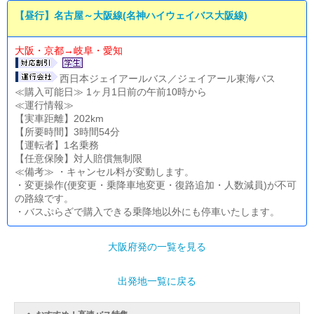
【昼行】名古屋～大阪線(名神ハイウェイバス大阪線)
大阪・京都→岐阜・愛知
西日本ジェイアールバス／ジェイアール東海バス
≪購入可能日≫ 1ヶ月1日前の午前10時から
≪運行情報≫
【実車距離】202km
【所要時間】3時間54分
【運転者】1名乗務
【任意保険】対人賠償無制限
≪備考≫ ・キャンセル料が変動します。
・変更操作(便変更・乗降車地変更・復路追加・人数減員)が不可
の路線です。
・バスぷらざで購入できる乗降地以外にも停車いたします。
大阪府発の一覧を見る
出発地一覧に戻る