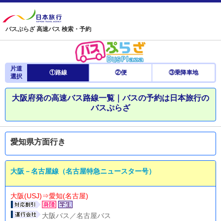
バスぷらざ 高速バス 検索・予約
片道
①路線
②便
③乗降車地
選択
大阪府発の高速バス路線一覧｜バスの予約は日本旅行の
バスぷらざ
愛知県方面行き
大阪－名古屋線（名古屋特急ニュースター号）
大阪(USJ)⇒愛知(名古屋)
大阪バス／名古屋バス