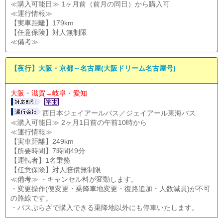
≪購入可能日≫ 1ヶ月前（前月の同日）から購入可
≪運行情報≫
【実車距離】179km
【任意保険】対人無制限
≪備考≫
【夜行】大阪・京都～名古屋(大阪ドリーム名古屋号)
大阪・滋賀→岐阜・愛知
西日本ジェイアールバス／ジェイアール東海バス
≪購入可能日≫ 2ヶ月1日前の午前10時から
≪運行情報≫
【実車距離】249km
【所要時間】7時間49分
【運転者】1名乗務
【任意保険】対人賠償無制限
≪備考≫ ・キャンセル料が変動します。
・変更操作(便変更・乗降車地変更・復路追加・人数減員)が不可
の路線です。
・バスぷらざで購入できる乗降地以外にも停車いたします。