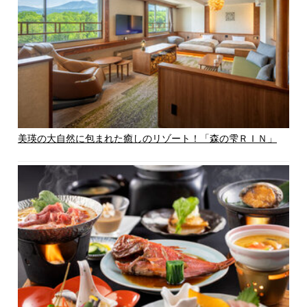
美瑛の大自然に包まれた癒しのリゾート！「森の雫ＲＩＮ」