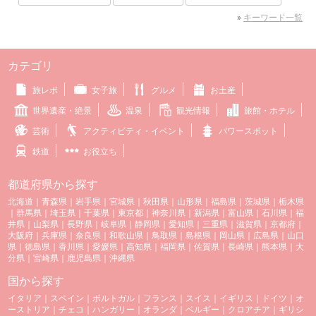
»
キーワード一覧
カテゴリ
旅レポ
女子旅
グルメ
お土産
世界遺産・絶景
温泉
観光情報
旅館・ホテル
芸術
アクティビティ・イベント
パワースポット
鉄道
お役立ち
都道府県から探す
北海道
｜
青森県
｜
岩手県
｜
宮城県
｜
秋田県
｜
山形県
｜
福島県
｜
茨城県
｜
栃木県
｜
群馬県
｜
埼玉県
｜
千葉県
｜
東京都
｜
神奈川県
｜
新潟県
｜
富山県
｜
石川県
｜
福
井県
｜
山梨県
｜
長野県
｜
岐阜県
｜
静岡県
｜
愛知県
｜
三重県
｜
滋賀県
｜
京都府
｜
大阪府
｜
兵庫県
｜
奈良県
｜
和歌山県
｜
鳥取県
｜
島根県
｜
岡山県
｜
広島県
｜
山口
県
｜
徳島県
｜
香川県
｜
愛媛県
｜
高知県
｜
福岡県
｜
佐賀県
｜
長崎県
｜
熊本県
｜
大
分県
｜
宮崎県
｜
鹿児島県
｜
沖縄県
国から探す
イタリア
｜
スペイン
｜
ポルトガル
｜
フランス
｜
スイス
｜
イギリス
｜
ドイツ
｜
オ
ーストリア
｜
チェコ
｜
ハンガリー
｜
オランダ
｜
ベルギー
｜
クロアチア
｜
ギリシ