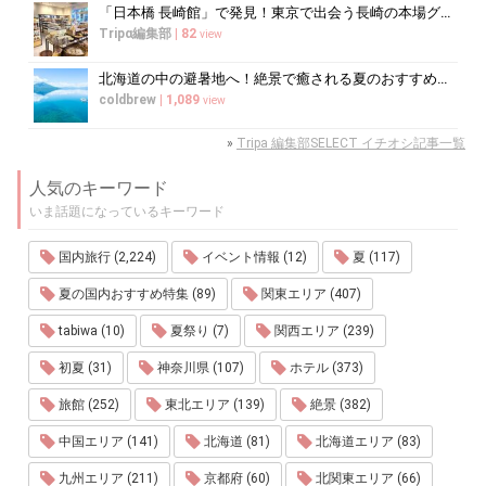
「日本橋 長崎館」で発見！東京で出会う長崎の本場グルメ＆名産品巡り
Tripα編集部
|
82
view
北海道の中の避暑地へ！絶景で癒される夏のおすすめスポット10選
coldbrew
|
1,089
view
»
Tripa 編集部SELECT イチオシ記事一覧
人気のキーワード
いま話題になっているキーワード
国内旅行 (2,224)
イベント情報 (12)
夏 (117)
夏の国内おすすめ特集 (89)
関東エリア (407)
tabiwa (10)
夏祭り (7)
関西エリア (239)
初夏 (31)
神奈川県 (107)
ホテル (373)
旅館 (252)
東北エリア (139)
絶景 (382)
中国エリア (141)
北海道 (81)
北海道エリア (83)
九州エリア (211)
京都府 (60)
北関東エリア (66)