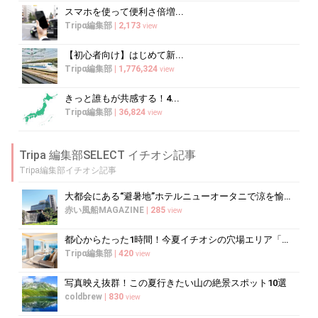
スマホを使って便利さ倍増...
Tripα編集部
|
2,173
view
【初心者向け】はじめて新...
Tripα編集部
|
1,776,324
view
きっと誰もが共感する！4...
Tripα編集部
|
36,824
view
Tripa 編集部SELECT イチオシ記事
Tripa編集部イチオシ記事
大都会にある“避暑地”ホテルニューオータニで涼を愉しむ
赤い風船MAGAZINE
|
285
view
都心からたった1時間！今夏イチオシの穴場エリア「三浦半島」
Tripα編集部
|
420
view
写真映え抜群！この夏行きたい山の絶景スポット10選
coldbrew
|
830
view