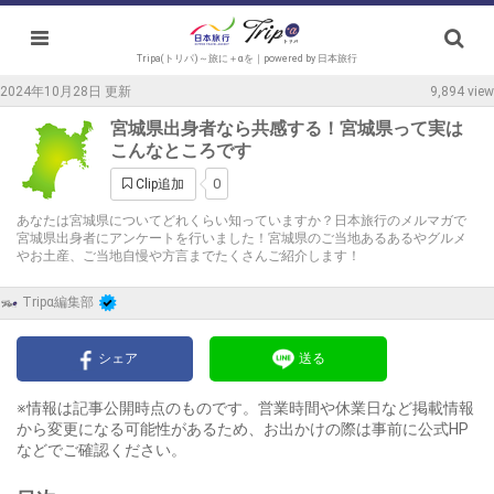
Tripa(トリパ)～旅に＋αを｜powered by 日本旅行
2024年10月28日 更新
9,894 view
宮城県出身者なら共感する！宮城県って実は
こんなところです
0
Clip追加
あなたは宮城県についてどれくらい知っていますか？日本旅行のメルマガで
宮城県出身者にアンケートを行いました！宮城県のご当地あるあるやグルメ
やお土産、ご当地自慢や方言までたくさんご紹介します！
Tripα編集部
シェア
送る
※情報は記事公開時点のものです。営業時間や休業日など掲載情報
から変更になる可能性があるため、お出かけの際は事前に公式HP
などでご確認ください。