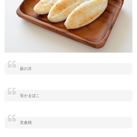
萩の月
笹かまぼこ
支倉焼