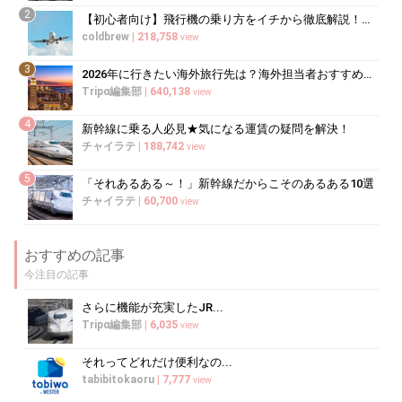
2
【初心者向け】飛行機の乗り方をイチから徹底解説！（国内線・国際線）
coldbrew
|
218,758
view
3
2026年に行きたい海外旅行先は？海外担当者おすすめランキング
Tripα編集部
|
640,138
view
4
新幹線に乗る人必見★気になる運賃の疑問を解決！
チャイラテ
|
188,742
view
5
「それあるある～！」新幹線だからこそのあるある10選
チャイラテ
|
60,700
view
おすすめの記事
今注目の記事
さらに機能が充実したJR...
Tripα編集部
|
6,035
view
それってどれだけ便利なの...
tabibitokaoru
|
7,777
view