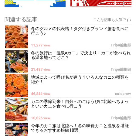
関連する記事
こんな記事も人気です♪
冬のグルメの代表格！タグ付きブランド蟹を食べに
行こう♪
11,277
Tripα編集部
view
冬の旅行は「温泉×カニ」で決まり！カニが食べられ
る温泉地ってどこ？
21,487
Tripα編集部
view
地域によって呼び名が違う？いろんなカニの種類を
紹介！
46,844
coldbrew
view
カニの季節到来！自分へのごほうびに北陸へちょっ
といいカニを食べに行こう
10,826
Tripα編集部
view
今年のカニ旅は北陸へ！冬の味覚カニと温泉を堪能
できるおすすめ旅館10選