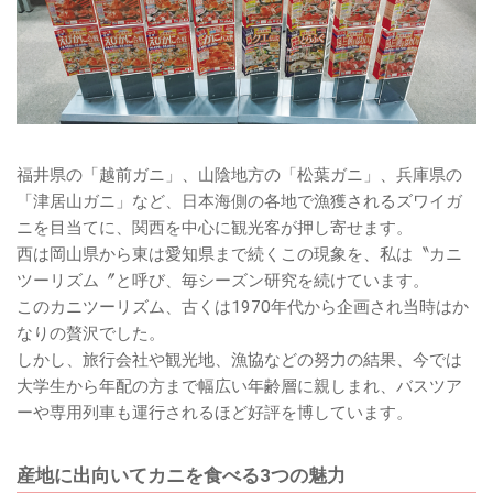
福井県の「越前ガニ」、山陰地方の「松葉ガニ」、兵庫県の
「津居山ガニ」など、日本海側の各地で漁獲されるズワイガ
ニを目当てに、関西を中心に観光客が押し寄せます。
西は岡山県から東は愛知県まで続くこの現象を、私は〝カニ
ツーリズム〞と呼び、毎シーズン研究を続けています。
このカニツーリズム、古くは1970年代から企画され当時はか
なりの贅沢でした。
しかし、旅行会社や観光地、漁協などの努力の結果、今では
大学生から年配の方まで幅広い年齢層に親しまれ、バスツア
ーや専用列車も運行されるほど好評を博しています。
産地に出向いてカニを食べる3つの魅力