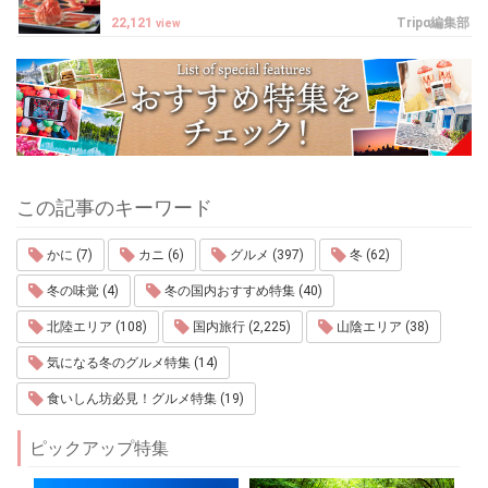
22,121
Tripα編集部
view
この記事のキーワード
かに (7)
カニ (6)
グルメ (397)
冬 (62)
冬の味覚 (4)
冬の国内おすすめ特集 (40)
北陸エリア (108)
国内旅行 (2,225)
山陰エリア (38)
気になる冬のグルメ特集 (14)
食いしん坊必見！グルメ特集 (19)
ピックアップ特集