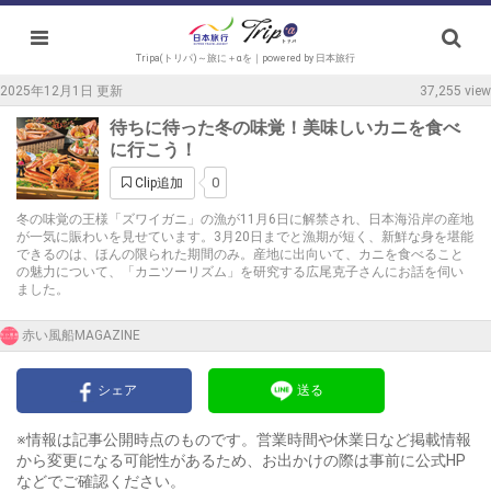
Tripa(トリパ)～旅に＋αを｜powered by 日本旅行
2025年12月1日 更新
37,255 view
待ちに待った冬の味覚！美味しいカニを食べ
に行こう！
0
Clip追加
冬の味覚の王様「ズワイガニ」の漁が11月6日に解禁され、日本海沿岸の産地
が一気に賑わいを見せています。3月20日までと漁期が短く、新鮮な身を堪能
できるのは、ほんの限られた期間のみ。産地に出向いて、カニを食べること
の魅力について、「カニツーリズム」を研究する広尾克子さんにお話を伺い
ました。
赤い風船MAGAZINE
シェア
送る
※情報は記事公開時点のものです。営業時間や休業日など掲載情報
から変更になる可能性があるため、お出かけの際は事前に公式HP
などでご確認ください。