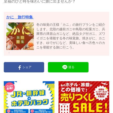
至福のひと時を味わいに旅に出ませんか？
かに 旅行特集
冬の味覚の王様「カニ」の旅行プランをご紹介
します。北陸の越前ガニや鳥取の松葉ガニ、兵
庫県の津居山ガニなど、絶品タグ付ガニ、ズワ
イガニを堪能する冬の味覚旅。焼きがに、カニ
すき、ゆでがになど、美味しい食べ方色々のカ
ニを堪能する旅に行こう。
シェア
送る