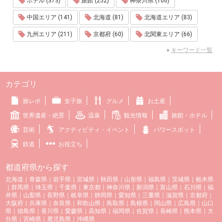
ホテル (373)
旅館 (252)
神奈川県 (106)
中国エリア (141)
北海道 (81)
北海道エリア (83)
九州エリア (211)
京都府 (60)
北関東エリア (66)
»
キーワード一覧
カテゴリ
旅レポ
女子旅
グルメ
お土産
世界遺産・絶景
温泉
観光情報
旅館・ホテル
芸術
アクティビティ・イベント
パワースポット
鉄道
お役立ち
都道府県から探す
北海道
｜
青森県
｜
岩手県
｜
宮城県
｜
秋田県
｜
山形県
｜
福島県
｜
茨城県
｜
栃木県
｜
群馬県
｜
埼玉県
｜
千葉県
｜
東京都
｜
神奈川県
｜
新潟県
｜
富山県
｜
石川県
｜
福
井県
｜
山梨県
｜
長野県
｜
岐阜県
｜
静岡県
｜
愛知県
｜
三重県
｜
滋賀県
｜
京都府
｜
大阪府
｜
兵庫県
｜
奈良県
｜
和歌山県
｜
鳥取県
｜
島根県
｜
岡山県
｜
広島県
｜
山口
県
｜
徳島県
｜
香川県
｜
愛媛県
｜
高知県
｜
福岡県
｜
佐賀県
｜
長崎県
｜
熊本県
｜
大
分県
｜
宮崎県
｜
鹿児島県
｜
沖縄県