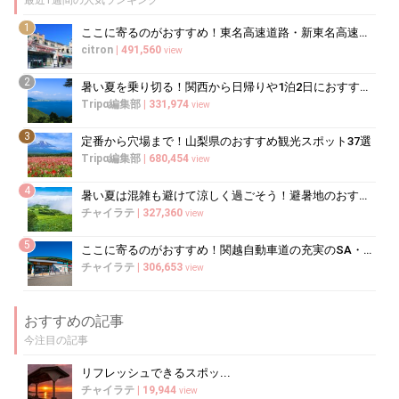
最近1週間の人気ランキング
1
ここに寄るのがおすすめ！東名高速道路・新東名高速道路の充実のSA・PA10選
citron
|
491,560
view
2
暑い夏を乗り切る！関西から日帰りや1泊2日におすすめの避暑地10選
Tripα編集部
|
331,974
view
3
定番から穴場まで！山梨県のおすすめ観光スポット37選
Tripα編集部
|
680,454
view
4
暑い夏は混雑も避けて涼しく過ごそう！避暑地のおすすめ穴場スポット10選
チャイラテ
|
327,360
view
5
ここに寄るのがおすすめ！関越自動車道の充実のSA・PA5選
チャイラテ
|
306,653
view
おすすめの記事
今注目の記事
リフレッシュできるスポッ...
チャイラテ
|
19,944
view