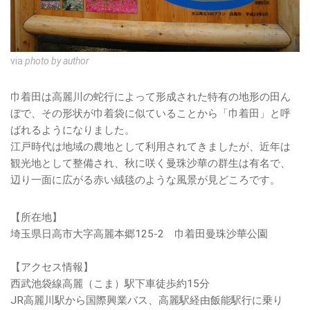
via
photo by author
巾着田は高麗川の蛇行によって形成された特有の地形の田ん
ぼで、その形状が巾着袋に似ていることから「巾着田」と呼
ばれるようになりました。
江戸時代は地域の農地として利用されてきましたが、近年は
観光地として整備され、秋に咲く曼珠沙華の群生は有名で、
辺り一面に広がる赤い絨毯のような風景が見どころです。
【所在地】
埼玉県日高市大字高麗本郷125-2 巾着田曼珠沙華公園
【アクセス情報】
西武池袋線高麗（こま）駅下車徒歩約15分
JR高麗川駅から国際興業バス、高麗駅経由飯能駅行に乗り