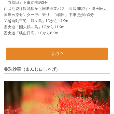
「巾着田」下車徒歩約3分
西武池袋線飯能駅から国際興業バス、高麗川駅行・埼玉医大
国際医療センター行に乗り「巾着田」下車徒歩約3分
関越自動車道「鶴ヶ島」I.Cから14Km
圏央道「圏央鶴ヶ島」I.Cから11Km
圏央道「狭山日高」I.Cから8Km
公式HP
曼珠沙華（まんじゅしゃげ）