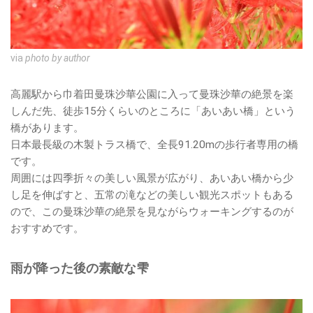
via
photo by author
高麗駅から巾着田曼珠沙華公園に入って曼珠沙華の絶景を楽
しんだ先、徒歩15分くらいのところに「あいあい橋」という
橋があります。
日本最長級の木製トラス橋で、全長91.20mの歩行者専用の橋
です。
周囲には四季折々の美しい風景が広がり、あいあい橋から少
し足を伸ばすと、五常の滝などの美しい観光スポットもある
ので、この曼珠沙華の絶景を見ながらウォーキングするのが
おすすめです。
雨が降った後の素敵な雫