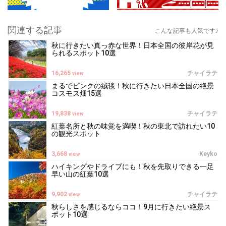
関連する記事
こんな記事も人気です♪
秋に行きたい真っ赤な世界！日本全国の彼岸花が見
られるスポット10選
16,265
チャイラテ
view
まるでピンクの絨毯！秋に行きたい日本全国の絶景
コスモス畑15選
19,838
チャイラテ
view
紅葉名所と秋の味覚を満喫！秋の東北で訪れたい10
の観光スポット
3,668
Keyko
view
ハイキングやドライブにも！秋を先取りできる一足
早い山の紅葉10選
9,902
チャイラテ
view
秋らしさを感じるならココ！9月に行きたい絶景ス
ポット10選