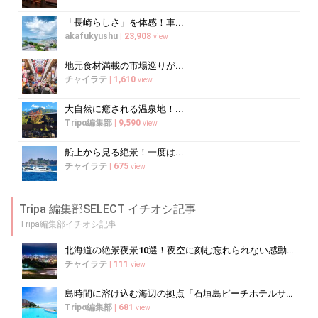
「長崎らしさ」を体感！車...
akafukyushu
|
23,908
view
地元食材満載の市場巡りが...
チャイラテ
|
1,610
view
大自然に癒される温泉地！...
Tripα編集部
|
9,590
view
船上から見る絶景！一度は...
チャイラテ
|
675
view
Tripa 編集部SELECT イチオシ記事
Tripa編集部イチオシ記事
北海道の絶景夜景10選！夜空に刻む忘れられない感動の光景へ
チャイラテ
|
111
view
島時間に溶け込む海辺の拠点「石垣島ビーチホテルサンシャイン」で心ほどけるく...
Tripα編集部
|
681
view