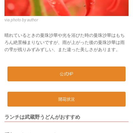
via
photo by author
晴れているときの曼珠沙華や光を浴びた時の曼珠沙華はもち
ろん絶景極まりないですが、雨が上がった後の曼珠沙華は雨
の雫が残りみずみずしい、また違った美しさがあります。
公式HP
開花状況
ランチは武蔵野うどんがおすすめ