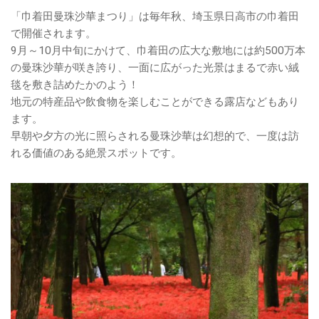
「巾着田曼珠沙華まつり」は毎年秋、埼玉県日高市の巾着田
で開催されます。
9月～10月中旬にかけて、巾着田の広大な敷地には約500万本
の曼珠沙華が咲き誇り、一面に広がった光景はまるで赤い絨
毯を敷き詰めたかのよう！
地元の特産品や飲食物を楽しむことができる露店などもあり
ます。
早朝や夕方の光に照らされる曼珠沙華は幻想的で、一度は訪
れる価値のある絶景スポットです。