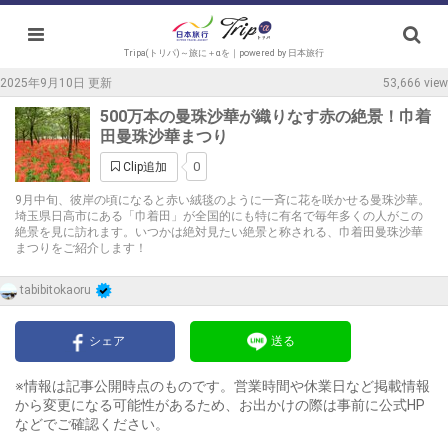
Tripa(トリパ)～旅に＋αを｜powered by 日本旅行
2025年9月10日 更新
53,666 view
500万本の曼珠沙華が織りなす赤の絶景！巾着
田曼珠沙華まつり
0
Clip追加
9月中旬、彼岸の頃になると赤い絨毯のように一斉に花を咲かせる曼珠沙華。
埼玉県日高市にある「巾着田」が全国的にも特に有名で毎年多くの人がこの
絶景を見に訪れます。いつかは絶対見たい絶景と称される、巾着田曼珠沙華
まつりをご紹介します！
tabibitokaoru
シェア
送る
※情報は記事公開時点のものです。営業時間や休業日など掲載情報
から変更になる可能性があるため、お出かけの際は事前に公式HP
などでご確認ください。