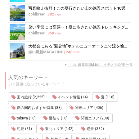
写真映え抜群！この夏行きたい山の絶景スポット10選
coldbrew
|
782
view
暑い季節には高原へ！夏に歩きたい絶景トレッキング10選
coldbrew
|
350
view
大都会にある“避暑地”ホテルニューオータニで涼を愉しむ
赤い風船MAGAZINE
|
240
view
»
Tripa 編集部SELECT イチオシ記事一覧
人気のキーワード
いま話題になっているキーワード
国内旅行 (2,225)
イベント情報 (14)
夏 (116)
夏の国内おすすめ特集 (88)
関東エリア (406)
tabiwa (10)
夏祭り (10)
関西エリア (239)
初夏 (31)
東北エリア (142)
絶景 (382)