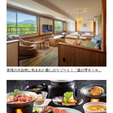
美瑛の大自然に包まれた癒しのリゾート！「森の雫ＲＩＮ」