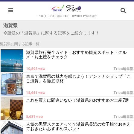
Tripa(トリパ)～旅に＋αを｜powered by 日本旅行
滋賀県
今話題の「滋賀県」に関する記事をご紹介します！
滋賀県に関する記事一覧
滋賀県旅行完全ガイド！おすすめ観光スポット・グル
メ・お土産をチェック
10,893
Tripα編集部
view
東京で滋賀県の魅力を感じよう！アンテナショップ「こ
こ滋賀」を徹底取材
15,641
Tripα編集部
view
これを買えば間違いない！滋賀県のおすすめお土産7選
5,681
Tripα編集部
view
人気の黒壁スクエアって？滋賀県長浜の女子旅でおさえ
ておきたいおすすめスポット