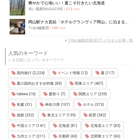
爽やかで心地いい！夏こそ行きたい北海道
赤い風船MAGAZINE
|
213
view
岡山駅ナカ直結「ホテルグランヴィア岡山」に泊まるべき5つの理由
Tripα編集部
|
105
view
»
Tripa 編集部SELECT イチオシ記事一覧
人気のキーワード
いま話題になっているキーワード
国内旅行 (2,224)
イベント情報 (12)
夏 (117)
夏の国内おすすめ特集 (89)
関東エリア (407)
tabiwa (10)
夏祭り (7)
関西エリア (239)
初夏 (31)
神奈川県 (107)
ホテル (373)
旅館 (252)
東北エリア (139)
絶景 (382)
中国エリア (141)
北海道 (81)
北海道エリア (83)
九州エリア (211)
京都府 (60)
北関東エリア (66)