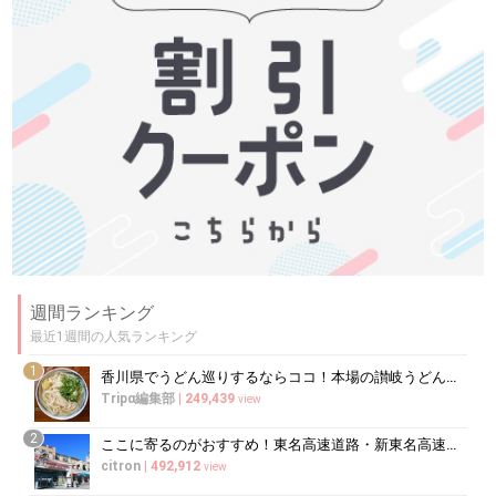
週間ランキング
最近1週間の人気ランキング
1
香川県でうどん巡りするならココ！本場の讃岐うどんの名店
Tripα編集部
|
249,439
view
2
ここに寄るのがおすすめ！東名高速道路・新東名高速道路の充実のSA・PA10選
citron
|
492,912
view