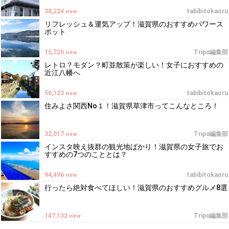
38,224
tabibitokaoru
view
リフレッシュ＆運気アップ！滋賀県のおすすめパワース
ポット
15,726
Tripα編集部
view
レトロ？モダン？町並散策が楽しい！女子におすすめの
近江八幡へ
56,123
tabibitokaoru
view
住みよさ関西No１！滋賀県草津市ってこんなところ！
32,017
Tripα編集部
view
インスタ映え抜群の観光地ばかり！滋賀県の女子旅でお
すすめの7つのこととは？
94,496
tabibitokaoru
view
行ったら絶対食べてほしい！滋賀県のおすすめグルメ8選
147,132
Tripα編集部
view