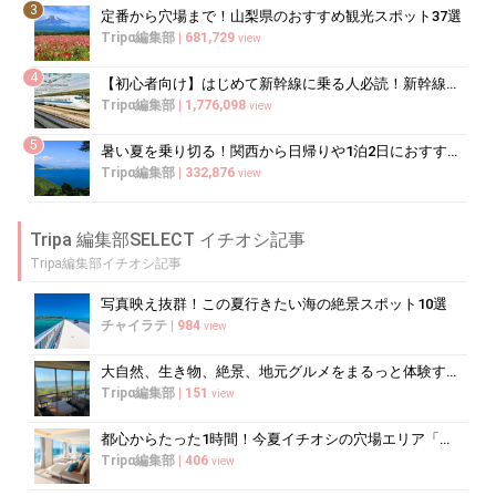
3
定番から穴場まで！山梨県のおすすめ観光スポット37選
Tripα編集部
|
681,729
view
4
【初心者向け】はじめて新幹線に乗る人必読！新幹線の乗り方をイチから徹底解説
Tripα編集部
|
1,776,098
view
5
暑い夏を乗り切る！関西から日帰りや1泊2日におすすめの避暑地10選
Tripα編集部
|
332,876
view
Tripa 編集部SELECT イチオシ記事
Tripa編集部イチオシ記事
写真映え抜群！この夏行きたい海の絶景スポット10選
チャイラテ
|
984
view
大自然、生き物、絶景、地元グルメをまるっと体験する「湘南西エリア」
Tripα編集部
|
151
view
都心からたった1時間！今夏イチオシの穴場エリア「三浦半島」
Tripα編集部
|
406
view