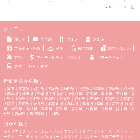
»
キーワード一覧
カテゴリ
旅レポ
女子旅
グルメ
お土産
世界遺産・絶景
温泉
観光情報
旅館・ホテル
芸術
アクティビティ・イベント
パワースポット
鉄道
お役立ち
都道府県から探す
北海道
｜
青森県
｜
岩手県
｜
宮城県
｜
秋田県
｜
山形県
｜
福島県
｜
茨城県
｜
栃木県
｜
群馬県
｜
埼玉県
｜
千葉県
｜
東京都
｜
神奈川県
｜
新潟県
｜
富山県
｜
石川県
｜
福
井県
｜
山梨県
｜
長野県
｜
岐阜県
｜
静岡県
｜
愛知県
｜
三重県
｜
滋賀県
｜
京都府
｜
大阪府
｜
兵庫県
｜
奈良県
｜
和歌山県
｜
鳥取県
｜
島根県
｜
岡山県
｜
広島県
｜
山口
県
｜
徳島県
｜
香川県
｜
愛媛県
｜
高知県
｜
福岡県
｜
佐賀県
｜
長崎県
｜
熊本県
｜
大
分県
｜
宮崎県
｜
鹿児島県
｜
沖縄県
国から探す
イタリア
｜
スペイン
｜
ポルトガル
｜
フランス
｜
スイス
｜
イギリス
｜
ドイツ
｜
オ
ーストリア
｜
チェコ
｜
ハンガリー
｜
オランダ
｜
ベルギー
｜
クロアチア
｜
ギリシ