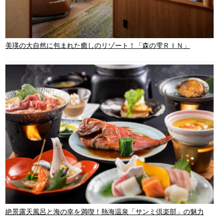
美瑛の大自然に包まれた癒しのリゾート！「森の雫ＲＩＮ」
絶景露天風呂と海の幸を満喫！熱海温泉「サンミ倶楽部」の魅力