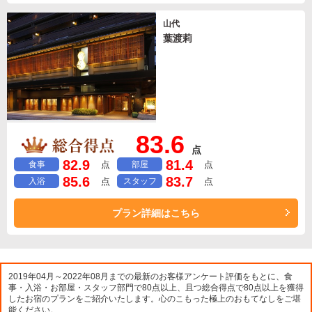
山代
葉渡莉
83.6
点
82.9
81.4
食事
点
部屋
点
85.6
83.7
入浴
点
スタッフ
点
プラン詳細はこちら
2019年04月～2022年08月までの最新のお客様アンケート評価をもとに、食
事・入浴・お部屋・スタッフ部門で80点以上、且つ総合得点で80点以上を獲得
したお宿のプランをご紹介いたします。心のこもった極上のおもてなしをご堪
能ください。