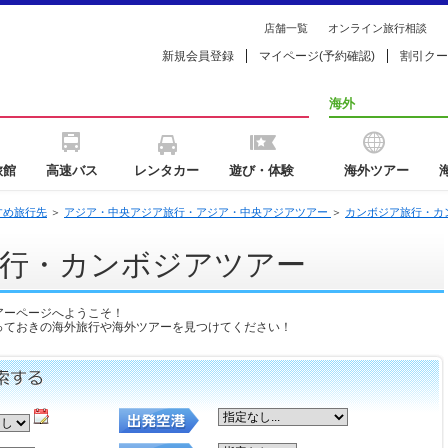
店舗一覧
オンライン旅行相談
新規会員登録
マイページ(予約確認)
割引クー
海外
旅館
高速バス
レンタカー
遊び・体験
海外ツアー
すめ旅行先
＞
アジア・中央アジア旅行・アジア・中央アジアツアー
＞
カンボジア旅行・カ
行・カンボジアツアー
アーページへようこそ！
っておきの海外旅行や海外ツアーを見つけてください！