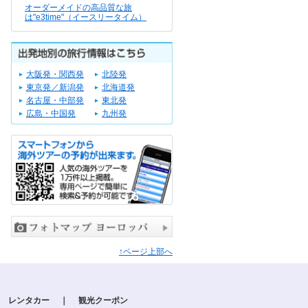
オーダーメイドの高品質な旅
は"e3time"（イースリータイム）
大阪発・関西発
北陸発
東京発／新潟発
北海道発
名古屋・中部発
東北発
広島・中国発
九州発
↑ページ上部へ
レンタカー
｜
観光クーポン