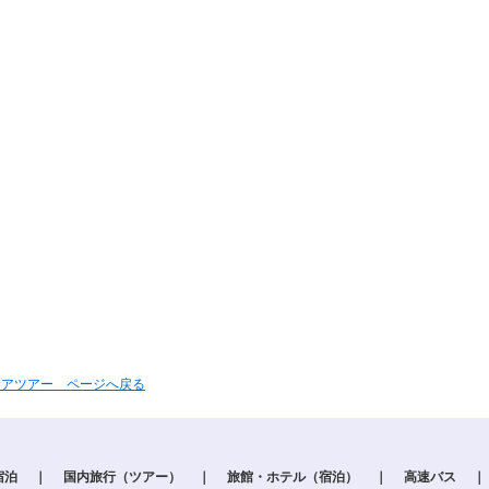
ジアツアー ページへ戻る
宿泊
｜
国内旅行（ツアー）
｜
旅館・ホテル（宿泊）
｜
高速バス
｜