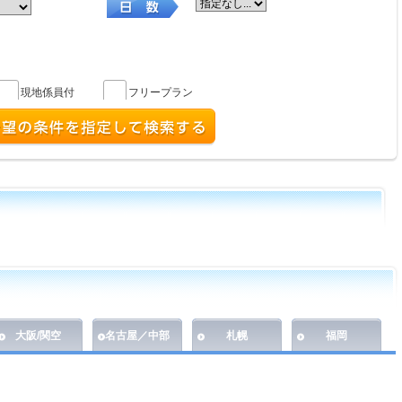
現地係員付
フリープラン
大阪/関空
名古屋／中部
札幌
福岡