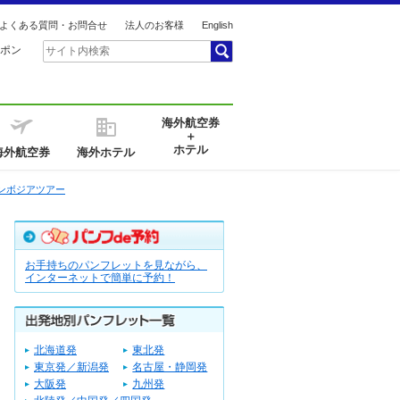
よくある質問・お問合せ
法人のお客様
English
ポン
海外航空券
＋
ホテル
海外航空券
海外ホテル
ンボジアツアー
お手持ちのパンフレットを見ながら、
インターネットで簡単に予約！
北海道発
東北発
東京発／新潟発
名古屋・静岡発
大阪発
九州発