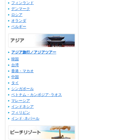
フィンランド
デンマーク
ロシア
オランダ
ベルギー
アジア旅行／アジアツアー
韓国
台湾
香港・マカオ
中国
タイ
シンガポール
ベトナム・カンボジア･ラオス
マレーシア
インドネシア
フィリピン
インド･ネパール