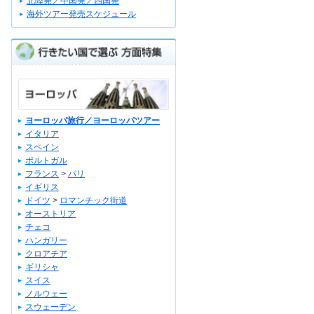
北陸発／中国発／四国発
海外ツアー発売スケジュール
ヨーロッパ旅行／ヨーロッパツアー
イタリア
スペイン
ポルトガル
フランス
>
パリ
イギリス
ドイツ
>
ロマンチック街道
オーストリア
チェコ
ハンガリー
クロアチア
ギリシャ
スイス
ノルウェー
スウェーデン