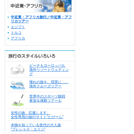
中近東・アフリカ旅行／中近東・アフ
リカツアー
エジプト
トルコ
アフリカ
ビーチもヨーロッパも
海外リゾートウェディン
グ
憧れの旅を、現実に…。
海外クルーズツアー
世界中のスポーツ観戦
参加＆体験ツアーも
女性の旅、応援します。
女性専用の旅行サイト"たびーら"
本物を知っている世代の大人旅
"プレシャス・エイジ"