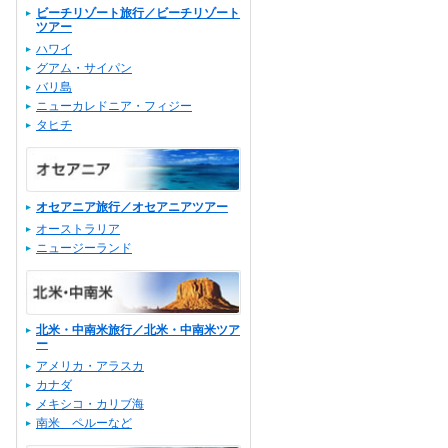
ビーチリゾート旅行／ビーチリゾート
ツアー
ハワイ
グアム・サイパン
バリ島
ニューカレドニア・フィジー
タヒチ
オセアニア旅行／オセアニアツアー
オーストラリア
ニュージーランド
北米・中南米旅行／北米・中南米ツア
ー
アメリカ・アラスカ
カナダ
メキシコ・カリブ海
南米 ペルーなど