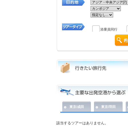
添乗員同行
東京/成田
東京/羽田
該当するツアーはありません。