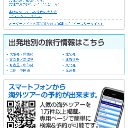
女性の旅、応援します。
女性専用の旅行サイト"たびーら"
本物を知っている世代の大人旅
"プレシャス・エイジ"
オーダーメイドの高品質な旅は"e3time"（イースリータイム）
大阪発・関西発
北陸発
東京発／新潟発
北海道発
名古屋・中部発
東北発
広島・中国発
九州発