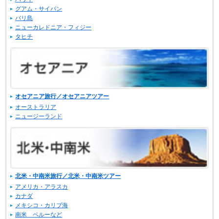
グアム・サイパン
バリ島
ニューカレドニア・フィジー
タヒチ
オセアニア旅行／オセアニアツアー
オーストラリア
ニュージーランド
北米・中南米旅行／北米・中南米ツアー
アメリカ・アラスカ
カナダ
メキシコ・カリブ海
南米 ペルーなど