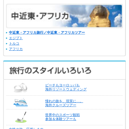
中近東・アフリカ旅行／中近東・アフリカツアー
エジプト
トルコ
アフリカ
ビーチもヨーロッパも
海外リゾートウェディング
憧れの旅を、現実に…。
海外クルーズツアー
世界中のスポーツ観戦
参加＆体験ツアーも