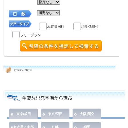
添乗員同行
現地係員付
フリープラン
東京/成田
東京/羽田
大阪/関空
名古屋／中部
札幌
福岡