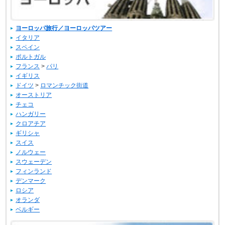
ヨーロッパ旅行／ヨーロッパツアー
イタリア
スペイン
ポルトガル
フランス
>
パリ
イギリス
ドイツ
>
ロマンチック街道
オーストリア
チェコ
ハンガリー
クロアチア
ギリシャ
スイス
ノルウェー
スウェーデン
フィンランド
デンマーク
ロシア
オランダ
ベルギー