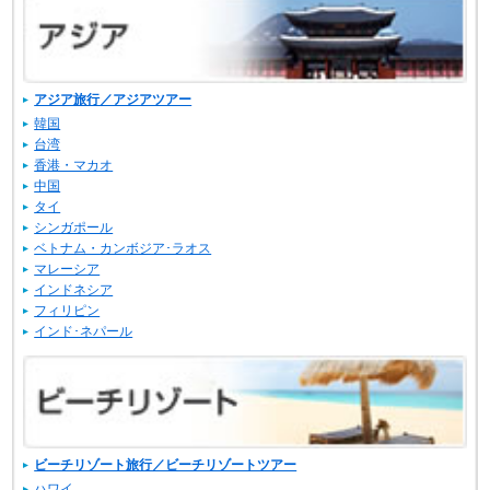
アジア旅行／アジアツアー
韓国
台湾
香港・マカオ
中国
タイ
シンガポール
ベトナム・カンボジア･ラオス
マレーシア
インドネシア
フィリピン
インド･ネパール
ビーチリゾート旅行／ビーチリゾートツアー
ハワイ