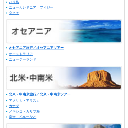
バリ島
ニューカレドニア・フィジー
タヒチ
オセアニア旅行／オセアニアツアー
オーストラリア
ニュージーランド
北米・中南米旅行／北米・中南米ツアー
アメリカ・アラスカ
カナダ
メキシコ・カリブ海
南米 ペルーなど