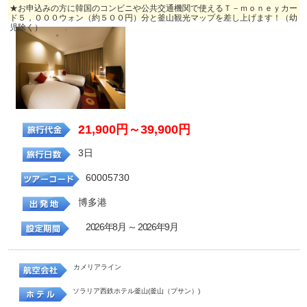
★お申込みの方に韓国のコンビニや公共交通機関で使えるＴ－ｍｏｎｅｙカー
ド５，０００ウォン（約５００円）分と釜山観光マップを差し上げます！（幼
児除く）
21,900円～39,900円
3日
60005730
博多港
2026年8月 ～ 2026年9月
カメリアライン
ソラリア西鉄ホテル釜山(釜山（プサン）)