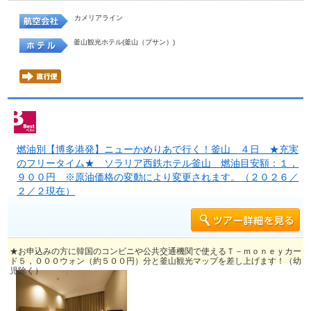
カメリアライン
釜山観光ホテル(釜山（プサン）)
燃油別【博多港発】ニューかめりあで行く！釜山 ４日 ★充実
のフリータイム★ ソラリア西鉄ホテル釜山 燃油目安額：１，
９００円 ※原油価格の変動により変更されます。（２０２６／
２／２現在）
★お申込みの方に韓国のコンビニや公共交通機関で使えるＴ－ｍｏｎｅｙカー
ド５，０００ウォン（約５００円）分と釜山観光マップを差し上げます！（幼
児除く）