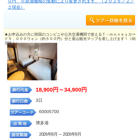
０円 ※原油価格の変動により変更されます。（２０２６／２／
２現在）
★お申込みの方に韓国のコンビニや公共交通機関で使えるＴ－ｍｏｎｅｙカー
ド５，０００ウォン（約５００円）分と釜山観光マップを差し上げます！（幼
児除く）
18,900円～34,900円
3日
60005700
博多港
2026年8月 ～ 2026年9月