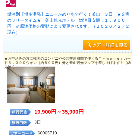
燃油別【博多港発】ニューかめりあで行く！釜山 ３日 ★充実
のフリータイム★ 釜山観光ホテル 燃油目安額：１，９００
円 ※原油価格の変動により変更されます。（２０２６／２／２
現在）
★お申込みの方に韓国のコンビニや公共交通機関で使えるＴ－ｍｏｎｅｙカー
ド５，０００ウォン（約５００円）分と釜山観光マップを差し上げます！（幼
児除く）
19,900円～35,900円
3日
60005710