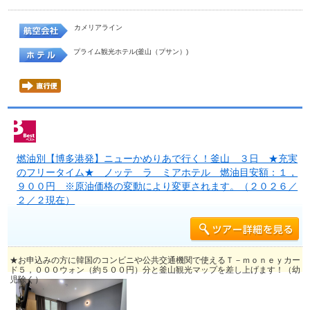
カメリアライン
プライム観光ホテル(釜山（プサン）)
燃油別【博多港発】ニューかめりあで行く！釜山 ３日 ★充実
のフリータイム★ ノッテ ラ ミアホテル 燃油目安額：１，
９００円 ※原油価格の変動により変更されます。（２０２６／
２／２現在）
★お申込みの方に韓国のコンビニや公共交通機関で使えるＴ－ｍｏｎｅｙカー
ド５，０００ウォン（約５００円）分と釜山観光マップを差し上げます！（幼
児除く）