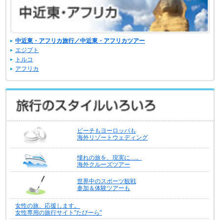
中近東・アフリカ旅行／中近東・アフリカツアー
エジプト
トルコ
アフリカ
ビーチもヨーロッパも
海外リゾートウェディング
憧れの旅を、現実に…。
海外クルーズツアー
世界中のスポーツ観戦
参加＆体験ツアーも
女性の旅、応援します。
女性専用の旅行サイト"たびーら"