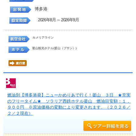
博多港
2026年8月 ～ 2026年9月
カメリアライン
釜山観光ホテル(釜山（プサン）)
燃油別【博多港発】ニューかめりあで行く！釜山 ３日 ★充実
のフリータイム★ ソラリア西鉄ホテル釜山 燃油目安額：１，
９００円 ※原油価格の変動により変更されます。（２０２６／
２／２現在）