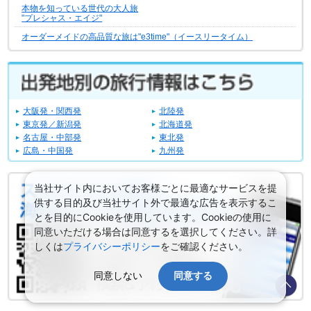
本物を知っている世代の大人旅
"プレシャス・エイジ"
オーダーメイドの高品質な旅は"e3time"（イースリータイム）
大阪発・関西発
北陸発
東京発／新潟発
北海道発
名古屋・中部発
東北発
広島・中国発
九州発
当社サイト内においてお客様ごとに最適なサービスを提
供する目的及び当社サイト外で最適な広告を表示するこ
とを目的にCookieを使用しています。Cookieの使用に
同意いただける場合は同意するを選択してください。詳
しくは
プライバシーポリシー
をご確認ください。
同意しない
同意する