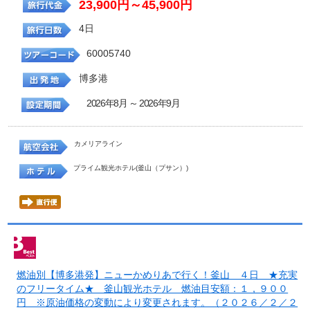
23,900円～45,900円
4日
60005740
博多港
2026年8月 ～ 2026年9月
カメリアライン
プライム観光ホテル(釜山（プサン）)
燃油別【博多港発】ニューかめりあで行く！釜山 ４日 ★充実
のフリータイム★ 釜山観光ホテル 燃油目安額：１，９００
円 ※原油価格の変動により変更されます。（２０２６／２／２