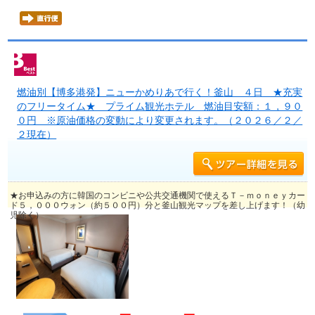
燃油別【博多港発】ニューかめりあで行く！釜山 ４日 ★充実
のフリータイム★ プライム観光ホテル 燃油目安額：１，９０
０円 ※原油価格の変動により変更されます。（２０２６／２／
２現在）
★お申込みの方に韓国のコンビニや公共交通機関で使えるＴ－ｍｏｎｅｙカー
ド５，０００ウォン（約５００円）分と釜山観光マップを差し上げます！（幼
児除く）