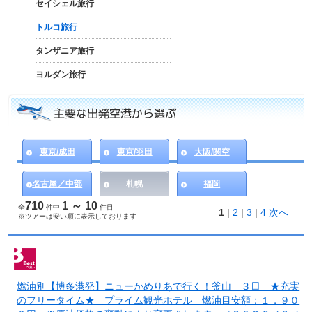
セイシェル旅行
トルコ旅行
タンザニア旅行
ヨルダン旅行
東京/成田
東京/羽田
大阪/関空
名古屋／中部
札幌
福岡
710
1 ～ 10
全
件中
件目
1
|
2
|
3
|
4
次へ
※ツアーは安い順に表示しております
燃油別【博多港発】ニューかめりあで行く！釜山 ３日 ★充実
のフリータイム★ プライム観光ホテル 燃油目安額：１，９０