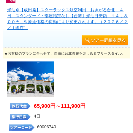
燃油別【成田発】スターラックス航空利用 おきがる台北 ４
日 スタンダード・部屋指定なし【台湾】燃油目安額：１４，８
００円 ※原油価格の変動により変更されます。（２０２６／２
／１現在）
★お客様のプランに合わせて、自由に台北滞在を楽しめるフリースタイル。
65,900円～111,900円
4日
60006740