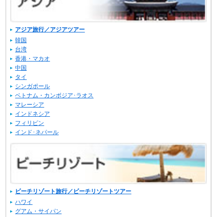
アジア旅行／アジアツアー
韓国
台湾
香港・マカオ
中国
タイ
シンガポール
ベトナム・カンボジア･ラオス
マレーシア
インドネシア
フィリピン
インド･ネパール
ビーチリゾート旅行／ビーチリゾートツアー
ハワイ
グアム・サイパン