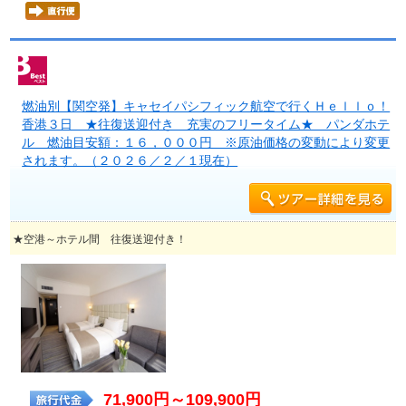
燃油別【関空発】キャセイパシフィック航空で行くＨｅｌｌｏ！
香港３日 ★往復送迎付き 充実のフリータイム★ パンダホテ
ル 燃油目安額：１６，０００円 ※原油価格の変動により変更
されます。（２０２６／２／１現在）
★空港～ホテル間 往復送迎付き！
71,900円～109,900円