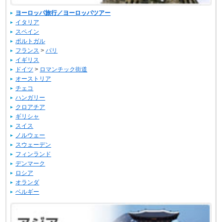
ヨーロッパ旅行／ヨーロッパツアー
イタリア
スペイン
ポルトガル
フランス
>
パリ
イギリス
ドイツ
>
ロマンチック街道
オーストリア
チェコ
ハンガリー
クロアチア
ギリシャ
スイス
ノルウェー
スウェーデン
フィンランド
デンマーク
ロシア
オランダ
ベルギー