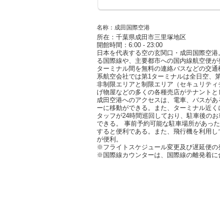
名称：成田国際空港
所在：千葉県成田市三里塚地区
開館時間：6:00 - 23:00
日本を代表する空の玄関口・成田国際空港
る国際線や、主要都市への国内線航空便が
ターミナル間を無料の連絡バスなどの交通
系航空会社では第1ターミナルは全日空、
非制限エリアと制限エリア（セキュリティ
げ物屋などの多くの各種売店がテナントと
成田空港へのアクセスは、電車、バスがあ
ーに移動ができる。また、ターミナル近く
タッフが24時間巡回しており、駐車後の
できる。 事前予約可能な駐車場所があっ
すると便利である。また、飛行機を利用し
が便利。
※フライトスケジュール変更及び遅延便の
※国際線カウンターは、国際線の離発着に