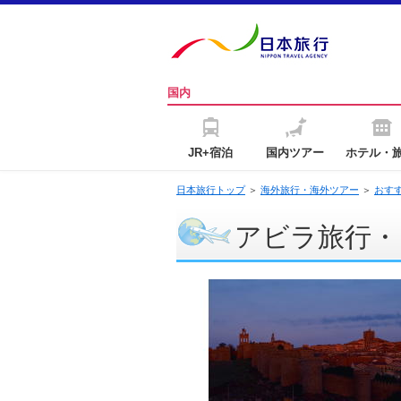
国内
JR+宿泊
国内ツアー
ホテル・
日本旅行トップ
＞
海外旅行・海外ツアー
＞
おす
アビラ旅行・