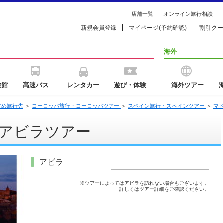
店舗一覧
オンライン旅行相談
新規会員登録
マイページ(予約確認)
割引クー
海外
旅館
高速バス
レンタカー
遊び・体験
海外ツアー
すめ旅行先
＞
ヨーロッパ旅行・ヨーロッパツアー
＞
スペイン旅行・スペインツアー
＞
マ
アビラツアー
アビラ
※ツアーによってはアビラを訪れない場合もございます。
詳しくはツアー詳細をご確認ください。