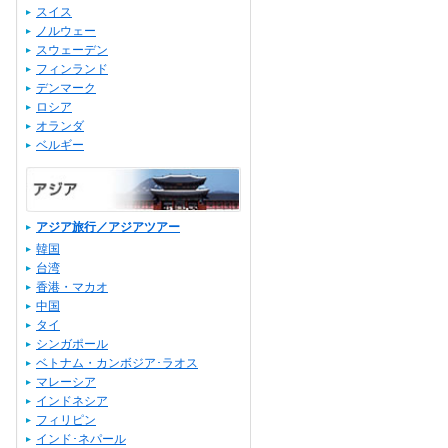
スイス
ノルウェー
スウェーデン
フィンランド
デンマーク
ロシア
オランダ
ベルギー
アジア旅行／アジアツアー
韓国
台湾
香港・マカオ
中国
タイ
シンガポール
ベトナム・カンボジア･ラオス
マレーシア
インドネシア
フィリピン
インド･ネパール