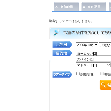
東京/成田
東京/羽田
該当するツアーはありません。