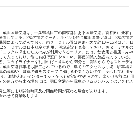
。成田国際空港は、千葉県成田市の南東部にある国際空港。首都圏に発着す
発着している。2棟の旅客ターミナルビルを持つ成田国際空港は、2棟の旅客
機関によって結んでおり、両ターミナル間は連絡バスで約10～15分ほど。日
第2ターミナルは日本航空が利用。併設施設も充実しており、両ターミナルの
チェックを済ませた人のみが利用できるエリア）には、飲食店と書店・みや
して入っており、他にも銀行窓口やＡＴＭ、郵便関係の施設も入っている。
る。スカイライナーを利用れば日暮里から36分と、都内からでもスピーディ
に成田空港駐車場も設置されているので、車でのアクセスも可能。駐車場ス
お車の移動や、愛車の鍵をスタッフに預ける必要もないので、安心して利用が
たり、混雑状況がインターネットからも確認ができるので、出かける前に利用
ての遠方から来る場合には、羽田空港から電車かリムジンバスでのアクセス
発生等により開館時間及び閉館時間が変わる場合があります。
合わせて営業致します。