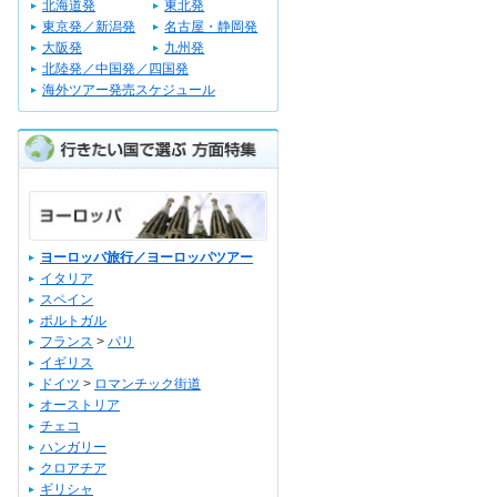
北海道発
東北発
東京発／新潟発
名古屋・静岡発
大阪発
九州発
北陸発／中国発／四国発
海外ツアー発売スケジュール
ヨーロッパ旅行／ヨーロッパツアー
イタリア
スペイン
ポルトガル
フランス
>
パリ
イギリス
ドイツ
>
ロマンチック街道
オーストリア
チェコ
ハンガリー
クロアチア
ギリシャ