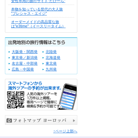
女性専用の旅行サイト"たびーら"
本物を知っている世代の大人旅
"プレシャス・エイジ"
オーダーメイドの高品質な旅
は"e3time"（イースリータイム）
大阪発・関西発
北陸発
東京発／新潟発
北海道発
名古屋・中部発
東北発
広島・中国発
九州発
↑ページ上部へ