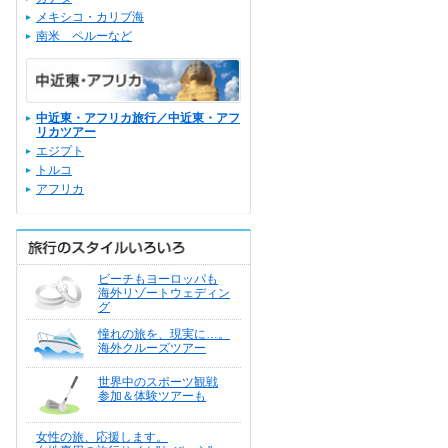
メキシコ・カリブ海
南米 ペルーなど
中近東・アフリカ旅行／中近東・アフ
リカツアー
エジプト
トルコ
アフリカ
ビーチもヨーロッパも
海外リゾートウェディン
グ
憧れの旅を、現実に…。
海外クルーズツアー
世界中のスポーツ観戦
参加＆体験ツアーも
女性の旅、応援します。