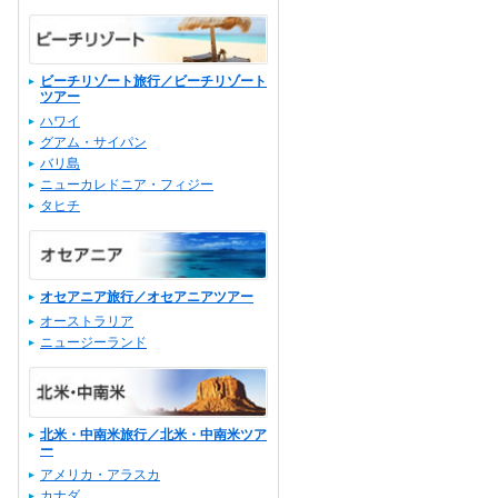
ビーチリゾート旅行／ビーチリゾート
ツアー
ハワイ
グアム・サイパン
バリ島
ニューカレドニア・フィジー
タヒチ
オセアニア旅行／オセアニアツアー
オーストラリア
ニュージーランド
北米・中南米旅行／北米・中南米ツア
ー
アメリカ・アラスカ
カナダ