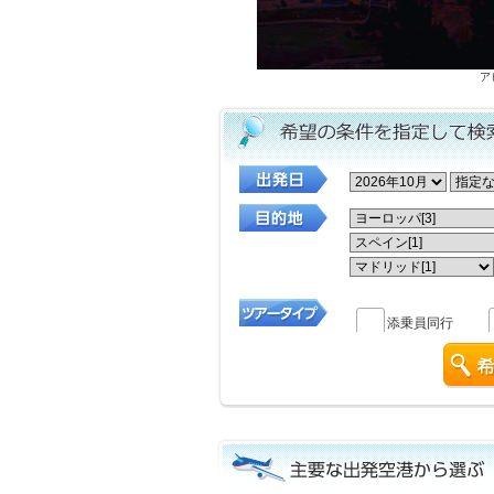
ア
添乗員同行