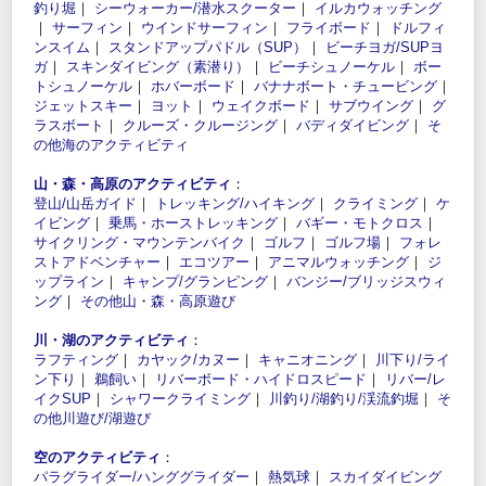
釣り堀
｜
シーウォーカー/潜水スクーター
｜
イルカウォッチング
｜
サーフィン
｜
ウインドサーフィン
｜
フライボード
｜
ドルフィ
ンスイム
｜
スタンドアップパドル（SUP）
｜
ビーチヨガ/SUPヨ
ガ
｜
スキンダイビング（素潜り）
｜
ビーチシュノーケル
｜
ボー
トシュノーケル
｜
ホバーボード
｜
バナナボート・チュービング
｜
ジェットスキー
｜
ヨット
｜
ウェイクボード
｜
サブウイング
｜
グ
ラスボート
｜
クルーズ・クルージング
｜
バディダイビング
｜
そ
の他海のアクティビティ
山・森・高原のアクティビティ
：
登山/山岳ガイド
｜
トレッキング/ハイキング
｜
クライミング
｜
ケ
イビング
｜
乗馬・ホーストレッキング
｜
バギー・モトクロス
｜
サイクリング・マウンテンバイク
｜
ゴルフ
｜
ゴルフ場
｜
フォレ
ストアドベンチャー
｜
エコツアー
｜
アニマルウォッチング
｜
ジ
ップライン
｜
キャンプ/グランピング
｜
バンジー/ブリッジスウィ
ング
｜
その他山・森・高原遊び
川・湖のアクティビティ
：
ラフティング
｜
カヤック/カヌー
｜
キャニオニング
｜
川下り/ライ
ン下り
｜
鵜飼い
｜
リバーボード・ハイドロスピード
｜
リバー/レ
イクSUP
｜
シャワークライミング
｜
川釣り/湖釣り/渓流釣堀
｜
そ
の他川遊び/湖遊び
空のアクティビティ
：
パラグライダー/ハンググライダー
｜
熱気球
｜
スカイダイビング