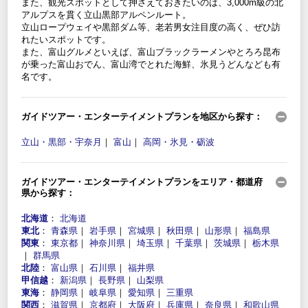
また、観光スポットとして押さえておきたいのは、3,000m級の北
アルプスを貫く立山黒部アルペンルート。
立山ロープウェイや黒部ダム等、老若男女注目度の高く、ぜひ訪
れたいスポットです。
また、富山グルメといえば、富山ブラックラーメンやとろろ昆布
が乗った富山おでん、富山湾でとれた海鮮、氷見うどんなども有
名です。
ガイドツアー・エンターテイメントプランを地区から探す：
立山・黒部・宇奈月
｜
富山
｜
高岡・氷見・砺波
ガイドツアー・エンターテイメントプランをエリア・都道府
県から探す：
北海道
：
北海道
東北
：
青森県
｜
岩手県
｜
宮城県
｜
秋田県
｜
山形県
｜
福島県
関東
：
東京都
｜
神奈川県
｜
埼玉県
｜
千葉県
｜
茨城県
｜
栃木県
｜
群馬県
北陸
：
富山県
｜
石川県
｜
福井県
甲信越
：
新潟県
｜
長野県
｜
山梨県
東海
：
静岡県
｜
岐阜県
｜
愛知県
｜
三重県
関西
：
滋賀県
｜
京都府
｜
大阪府
｜
兵庫県
｜
奈良県
｜
和歌山県