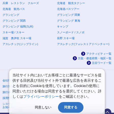
兵庫 レストラン クルーズ
北海道 観光タクシー
北海道 観光バス
北海道バスツアー
グランピング
グランピング 関東
グランピング 関西
グランピング 東海
グランピング 福岡(九州)
キャンプ
スキー場 / スキー
スノーボード / スノボ
滋賀 奥伊吹 スキー場
長野 スキー場
アスレチック(ジップライン)
アスレチック(フォレストアドベンチャー)
アクティビティ一覧
方面・都道府県・地区一覧
注目ワード一覧
当社サイト内においてお客様ごとに最適なサービスを提
供する目的及び当社サイト外で最適な広告を表示するこ
会社情報
プライバシーポリシー
とを目的にCookieを使用しています。Cookieの使用に
旅行業登録票・約款
規約集
同意いただける場合は同意するを選択してください。詳
旅行条件書
ニュースリリース
しくは
プライバシーポリシー
をご確認ください。
採用情報
サイトマップ
システムメンテナンスの
同意しない
同意する
お知らせ