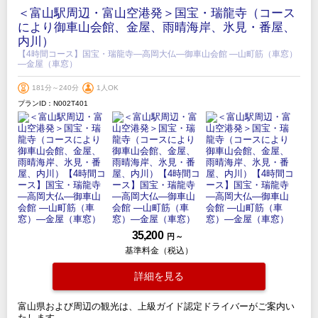
＜富山駅周辺・富山空港発＞国宝・瑞龍寺（コース
により御車山会館、金屋、雨晴海岸、氷見・番屋、
内川）
【4時間コース】国宝・瑞龍寺―高岡大仏―御車山会館 ―山町筋（車窓）
―金屋（車窓）
181分～240分
1人OK
プランID：N002T401
35,200
円 ～
基準料金（税込）
詳細を見る
富山県および周辺の観光は、上級ガイド認定ドライバーがご案内い
たします。