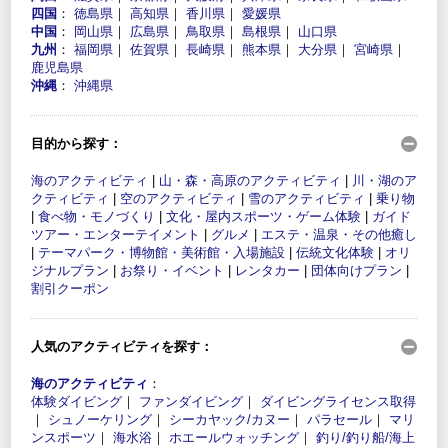
四国
：
徳島県
｜
高知県
｜
香川県
｜
愛媛県
中国
：
岡山県
｜
広島県
｜
鳥取県
｜
島根県
｜
山口県
九州
：
福岡県
｜
佐賀県
｜
長崎県
｜
熊本県
｜
大分県
｜
宮崎県
｜
鹿児島県
沖縄
：
沖縄県
目的から探す：
海のアクティビティ
|
山・森・高原のアクティビティ
|
川・湖のア
クティビティ
|
空のアクティビティ
|
雪のアクティビティ
|
乗り物
|
食べ物・モノづくり
|
文化・屋内スポーツ・ゲーム体験
|
ガイド
ツアー・エンターテイメント
|
グルメ
|
エステ・温泉・その他癒し
|
テーマパーク・博物館・美術館・入場施設
|
伝統文化体験
|
オリ
ジナルプラン
|
お祭り・イベント
|
レンタカー
|
団体向けプラン
|
割引クーポン
人気のアクティビティを探す：
海のアクティビティ
：
体験ダイビング
｜
ファンダイビング
｜
ダイビングライセンス取得
｜
シュノーケリング
｜
シーカヤック/カヌー
｜
パラセール
｜
マリ
ンスポーツ
｜
海水浴
｜
ホエールウォッチング
｜
釣り/釣り船/海上