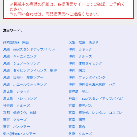
※掲載中の商品の詳細は、各提供元サイトにてご確認、ご予約く
ださい。
※お問い合わせは、商品提供元へご連絡ください。
注目ワード：
静岡(熱海) 陶芸
大阪 散策 街歩き
沖縄 sup(スタンドアップパドル)
沖縄 カヤック
沖縄 キャニオニング
沖縄 クルーズ
沖縄 シュノーケリング
沖縄 体験ダイビング
沖縄 ダイビングライセンス 取得
沖縄 陶芸
沖縄 日帰り 離島ツアー
沖縄 ファンダイビング
沖縄 ホエールウォッチング
沖縄 沖縄美ら海水族館 バス
鹿児島 カヤック
鹿児島 登山
鹿児島 トレッキング
神奈川 sup(スタンドアップパドル)
神奈川 クルーズ
京都 観光バス
京都 伝統文化 体験
東京 着物他 レンタル コスプレ
東京 クルーズ
東京 陶芸
東京 バスツアー
東京 舞台
栃木(日光)バスツアー
兵庫 クルーズ