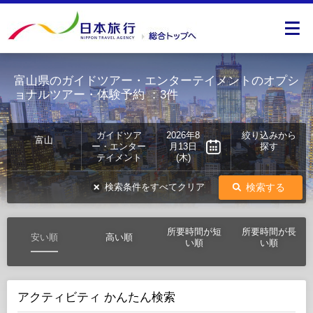
富山県のガイドツアー・エンターテイメントのオプシ
ョナルツアー・体験予約
：3件
ガイドツア
2026年8
絞り込みから
富山
ー・エンター
月13日
探す
テイメント
(木)
検索する
検索条件をすべてクリア
所要時間が短
所要時間が長
安い順
高い順
い順
い順
アクティビティ かんたん検索