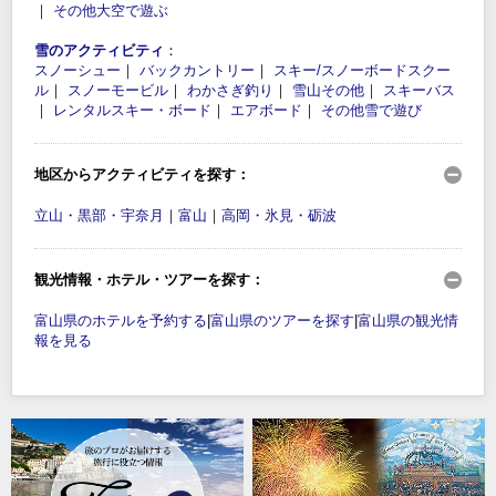
｜
その他大空で遊ぶ
雪のアクティビティ
：
スノーシュー
｜
バックカントリー
｜
スキー/スノーボードスクー
ル
｜
スノーモービル
｜
わかさぎ釣り
｜
雪山その他
｜
スキーバス
｜
レンタルスキー・ボード
｜
エアボード
｜
その他雪で遊び
地区からアクティビティを探す：
立山・黒部・宇奈月
｜
富山
｜
高岡・氷見・砺波
観光情報・ホテル・ツアーを探す：
富山県のホテルを予約する
|
富山県のツアーを探す
|
富山県の観光情
報を見る