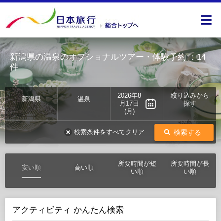
新潟県の温泉のオプショナルツアー・体験予約
：14
件
2026年8
絞り込みから
新潟県
温泉
月17日
探す
(月)
検索する
検索条件をすべてクリア
所要時間が短
所要時間が長
安い順
高い順
い順
い順
アクティビティ かんたん検索