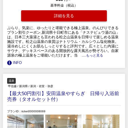
基準料金（税込）
詳細を見る
ぶらり、気楽に、ゆったりと堪能できる極上温泉。のんびりできる
プラン割引クーポン,新潟県十日町市にある「ナステビュウ湯の山」
は、日本三大薬湯とも言われる松之山温泉を日帰りで楽しめる温泉
施設です。松之山温泉の泉質はナトリウム・カルシウム塩化物泉。
湯冷めしにくくお肌もしっとりすると評判です。広々とした内湯に
サウナ、デッキスペースのある開放的な露天風呂が勢ぞろい。自家
源泉の極上温泉をご堪能いただけます。当
.....もっと見る
INFO
温泉
甲信越
/
新潟県
/
新潟・岩室・弥彦
【最大50円割引】安田温泉やすらぎ 日帰り入浴前
売券（タオルセット付）
プランID：ticket0000008069