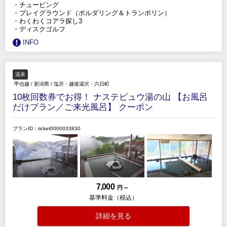
・チュービング
・プレイグラウンド（ボルダリング＆トランポリン）
・わくわくコアラ探し3
・ディスクゴルフ
INFO
温泉
甲信越
/
新潟県
/
塩沢・越後湯沢・六日町
10枚回数券でお得！ ナステビュウ湯の山 【お風呂
だけプラン／ご来光風呂】 クーポン
プランID：ticket0000033830
7,000
円 ～
基準料金（税込）
詳細を見る