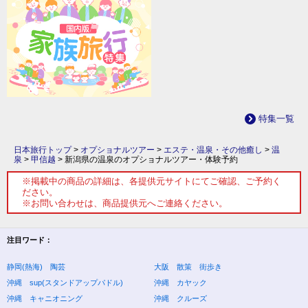
特集一覧
日本旅行トップ
>
オプショナルツアー
>
エステ・温泉・その他癒し
>
温
泉
>
甲信越
>
新潟県の温泉のオプショナルツアー・体験予約
※掲載中の商品の詳細は、各提供元サイトにてご確認、ご予約く
ださい。
※お問い合わせは、商品提供元へご連絡ください。
注目ワード：
静岡(熱海) 陶芸
大阪 散策 街歩き
沖縄 sup(スタンドアップパドル)
沖縄 カヤック
沖縄 キャニオニング
沖縄 クルーズ