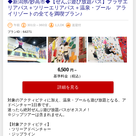
◆新潟県/妙高市◆【ぜんぶ遊び放題パス】プラザエ
リアパス＋ツリーエリアパス＋温泉・プール アラ
イリゾートの全てを満喫プラン♪
午前
301分～360分
1人OK
送迎付
プランID：64271
6,500
円 ～
基準料金（税込）
詳細を見る
対象のアクティビティに加え、温泉・プールも遊び放題となる、ア
ドベンチャー1日券です。
迷ったら絶対ぜんぶ遊び放題パスがオススメ！
※ジップツアーは含まれません。
【対象アクティビティ】
・ツリーアドベンチャー
・ジップライン