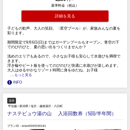
基準料金（税込）
詳細を見る
子どもの歓声、大人の笑顔。〈星空プール〉が、家族みんなの夏を
彩ります。
期間限定で9月6日(日)まではガーデンプールもオープン。青空の下
でのびのびと、夏の思い出をつくりませんか？
浅めのエリアもあるので、小さなお子様も安心して水遊びを満喫で
きます。
浮き輪やビート板を使ってのびのびと快適に水遊びが楽しめます。
大人はゆるやかなリゾート時間に身をゆだね、お子様
.....もっと見る
INFO
温泉
甲信越
/
新潟県
/
塩沢・越後湯沢・六日町
ナステビュウ湯の山 入浴回数券（5回/半年間）
プランID：ticket0000036181