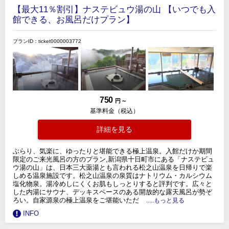
【最大11％割引】ナステビュウ湯の山 【いつでも入
館できる、お風呂だけプラン】
プランID：ticket0000003772
750
円 ～
基準料金（税込）
詳細を見る
ぶらり、気楽に、ゆったりと堪能できる極上温泉。入館だけか期間
限定のご来光風呂の方のプラン,新潟県十日町市にある「ナステビュ
ウ湯の山」は、日本三大薬湯とも言われる松之山温泉を日帰りで楽
しめる温泉施設です。松之山温泉の泉質はナトリウム・カルシウム
塩化物泉。湯冷めしにくくお肌もしっとりすると評判です。広々と
した内湯にサウナ、デッキスペースのある開放的な露天風呂が勢ぞ
ろい。自家源泉の極上温泉をご堪能いただ
.....もっと見る
INFO