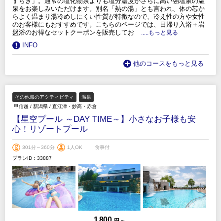
すらぎ」。通常の塩化物泉よりも塩分濃度がさらに高い強塩泉の温
泉をお楽しみいただけます。別名「熱の湯」とも言われ、体の芯か
らよく温まり湯冷めしにくい性質が特徴なので、冷え性の方や女性
のお客様にもおすすめです。こちらのページでは、日帰り入浴＋岩
盤浴のお得なセットクーポンを販売してお
.....もっと見る
INFO
他のコースをもっと見る
その他海のアクティビティ
温泉
甲信越
/
新潟県
/
直江津・妙高・赤倉
【星空プール ～DAY TIME～】小さなお子様も安
心！リゾートプール
301分～360分
1人OK
食事付
プランID：33887
1,800
円 ～