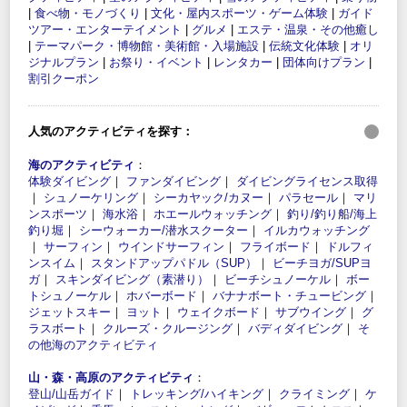
|
食べ物・モノづくり
|
文化・屋内スポーツ・ゲーム体験
|
ガイド
ツアー・エンターテイメント
|
グルメ
|
エステ・温泉・その他癒し
|
テーマパーク・博物館・美術館・入場施設
|
伝統文化体験
|
オリ
ジナルプラン
|
お祭り・イベント
|
レンタカー
|
団体向けプラン
|
割引クーポン
人気のアクティビティを探す：
海のアクティビティ
：
体験ダイビング
｜
ファンダイビング
｜
ダイビングライセンス取得
｜
シュノーケリング
｜
シーカヤック/カヌー
｜
パラセール
｜
マリ
ンスポーツ
｜
海水浴
｜
ホエールウォッチング
｜
釣り/釣り船/海上
釣り堀
｜
シーウォーカー/潜水スクーター
｜
イルカウォッチング
｜
サーフィン
｜
ウインドサーフィン
｜
フライボード
｜
ドルフィ
ンスイム
｜
スタンドアップパドル（SUP）
｜
ビーチヨガ/SUPヨ
ガ
｜
スキンダイビング（素潜り）
｜
ビーチシュノーケル
｜
ボー
トシュノーケル
｜
ホバーボード
｜
バナナボート・チュービング
｜
ジェットスキー
｜
ヨット
｜
ウェイクボード
｜
サブウイング
｜
グ
ラスボート
｜
クルーズ・クルージング
｜
バディダイビング
｜
そ
の他海のアクティビティ
山・森・高原のアクティビティ
：
登山/山岳ガイド
｜
トレッキング/ハイキング
｜
クライミング
｜
ケ