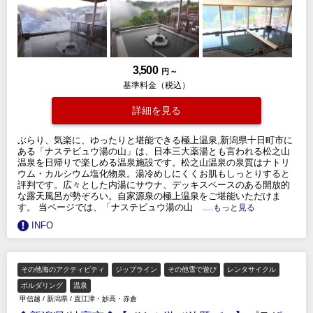
3,500
円 ～
基準料金（税込）
詳細を見る
ぶらり、気楽に、ゆったりと堪能できる極上温泉,新潟県十日町市に
ある「ナステビュウ湯の山」は、日本三大薬湯とも言われる松之山
温泉を日帰りで楽しめる温泉施設です。松之山温泉の泉質はナトリ
ウム・カルシウム塩化物泉。湯冷めしにくくお肌もしっとりすると
評判です。広々とした内湯にサウナ、デッキスペースのある開放的
な露天風呂が勢ぞろい。自家源泉の極上温泉をご堪能いただけま
す。 当ページでは、「ナステビュウ湯の山
.....もっと見る
INFO
その他海のアクティビティ
ジップライン
その他雪で遊び
レンタサイクル
ボルダリング
温泉
甲信越
/
新潟県
/
直江津・妙高・赤倉