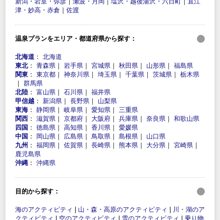
新潟・岩室・弥彦
｜
瀬波・月岡
｜
塩沢・越後湯沢・六日町
｜
直江
津・妙高・赤倉
｜
佐渡
温泉プランをエリア・都道府県から探す：
北海道
：
北海道
東北
：
青森県
｜
岩手県
｜
宮城県
｜
秋田県
｜
山形県
｜
福島県
関東
：
東京都
｜
神奈川県
｜
埼玉県
｜
千葉県
｜
茨城県
｜
栃木県
｜
群馬県
北陸
：
富山県
｜
石川県
｜
福井県
甲信越
：
新潟県
｜
長野県
｜
山梨県
東海
：
静岡県
｜
岐阜県
｜
愛知県
｜
三重県
関西
：
滋賀県
｜
京都府
｜
大阪府
｜
兵庫県
｜
奈良県
｜
和歌山県
四国
：
徳島県
｜
高知県
｜
香川県
｜
愛媛県
中国
：
岡山県
｜
広島県
｜
鳥取県
｜
島根県
｜
山口県
九州
：
福岡県
｜
佐賀県
｜
長崎県
｜
熊本県
｜
大分県
｜
宮崎県
｜
鹿児島県
沖縄
：
沖縄県
目的から探す：
海のアクティビティ
|
山・森・高原のアクティビティ
|
川・湖のア
クティビティ
|
空のアクティビティ
|
雪のアクティビティ
|
乗り物