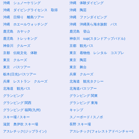
沖縄 シュノーケリング
沖縄 体験ダイビング
沖縄 ダイビングライセンス 取得
沖縄 陶芸
沖縄 日帰り 離島ツアー
沖縄 ファンダイビング
沖縄 ホエールウォッチング
沖縄 沖縄美ら海水族館 バス
鹿児島 カヤック
鹿児島 登山
鹿児島 トレッキング
神奈川 sup(スタンドアップパドル)
神奈川 クルーズ
京都 観光バス
京都 伝統文化 体験
東京 着物他 レンタル コスプレ
東京 クルーズ
東京 陶芸
東京 バスツアー
東京 舞台
栃木(日光)バスツアー
兵庫 クルーズ
兵庫 レストラン クルーズ
北海道 観光タクシー
北海道 観光バス
北海道バスツアー
グランピング
グランピング 関東
グランピング 関西
グランピング 東海
グランピング 福岡(九州)
キャンプ
スキー場 / スキー
スノーボード / スノボ
滋賀 奥伊吹 スキー場
長野 スキー場
アスレチック(ジップライン)
アスレチック(フォレストアドベンチャー)