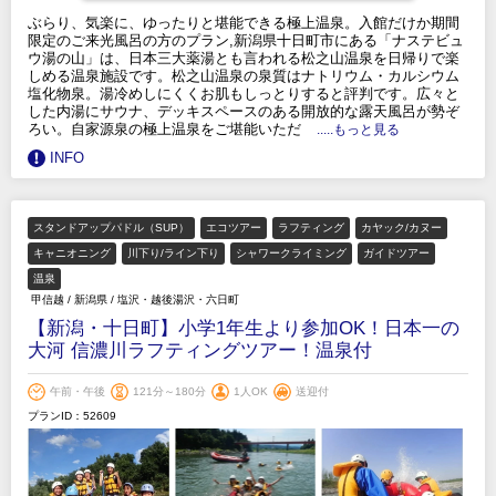
ぶらり、気楽に、ゆったりと堪能できる極上温泉。入館だけか期間
限定のご来光風呂の方のプラン,新潟県十日町市にある「ナステビュ
ウ湯の山」は、日本三大薬湯とも言われる松之山温泉を日帰りで楽
しめる温泉施設です。松之山温泉の泉質はナトリウム・カルシウム
塩化物泉。湯冷めしにくくお肌もしっとりすると評判です。広々と
した内湯にサウナ、デッキスペースのある開放的な露天風呂が勢ぞ
ろい。自家源泉の極上温泉をご堪能いただ
.....もっと見る
INFO
スタンドアップパドル（SUP）
エコツアー
ラフティング
カヤック/カヌー
キャニオニング
川下り/ライン下り
シャワークライミング
ガイドツアー
温泉
甲信越
/
新潟県
/
塩沢・越後湯沢・六日町
【新潟・十日町】小学1年生より参加OK！日本一の
大河 信濃川ラフティングツアー！温泉付
午前・午後
121分～180分
1人OK
送迎付
プランID：52609