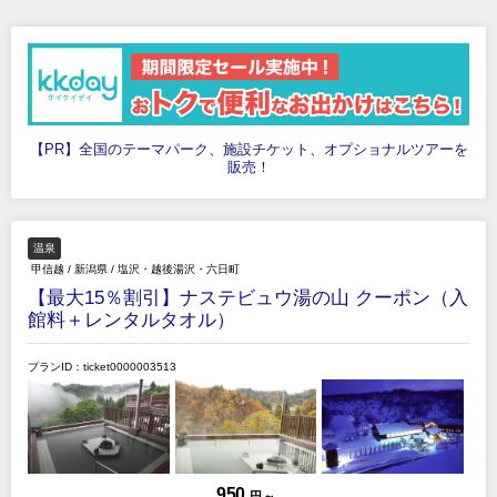
【PR】全国のテーマパーク、施設チケット、オプショナルツアーを
販売！
温泉
甲信越
/
新潟県
/
塩沢・越後湯沢・六日町
【最大15％割引】ナステビュウ湯の山 クーポン（入
館料＋レンタルタオル）
プランID：ticket0000003513
950
円 ～