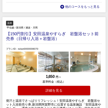
他のコースをもっと見る
温泉
甲信越
/
新潟県
/
瀬波・月岡
【150円割引】安田温泉やすらぎ 岩盤浴セット前
売券（日帰り入浴＋岩盤浴）
プランID：ticket0000008070
1,650
円 ～
基準料金（税込）
詳細を見る
発汗と温浴でさっぱりリフレッシュ！安田温泉やすらぎ 岩盤浴セ
ット入浴前売り券,新潟県阿賀野市に位置する温泉施設「安田温泉や