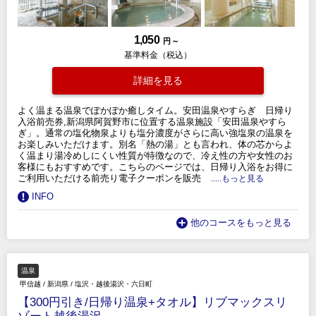
1,050
円 ～
基準料金（税込）
詳細を見る
よく温まる温泉でぽかぽか癒しタイム。安田温泉やすらぎ 日帰り
入浴前売券,新潟県阿賀野市に位置する温泉施設「安田温泉やすら
ぎ」。通常の塩化物泉よりも塩分濃度がさらに高い強塩泉の温泉を
お楽しみいただけます。別名「熱の湯」とも言われ、体の芯からよ
く温まり湯冷めしにくい性質が特徴なので、冷え性の方や女性のお
客様にもおすすめです。こちらのページでは、日帰り入浴をお得に
ご利用いただける前売り電子クーポンを販売
.....もっと見る
INFO
他のコースをもっと見る
温泉
甲信越
/
新潟県
/
塩沢・越後湯沢・六日町
【300円引き/日帰り温泉+タオル】リブマックスリ