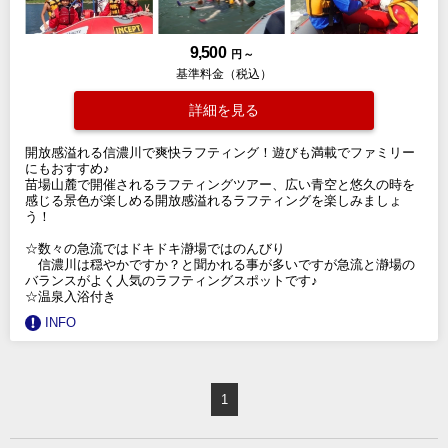
9,500
円 ～
基準料金（税込）
詳細を見る
開放感溢れる信濃川で爽快ラフティング！遊びも満載でファミリー
にもおすすめ♪
苗場山麓で開催されるラフティングツアー、広い青空と悠久の時を
感じる景色が楽しめる開放感溢れるラフティングを楽しみましょ
う！
☆数々の急流ではドキドキ瀞場ではのんびり
信濃川は穏やかですか？と聞かれる事が多いですが急流と瀞場の
バランスがよく人気のラフティングスポットです♪
☆温泉入浴付き
INFO
1