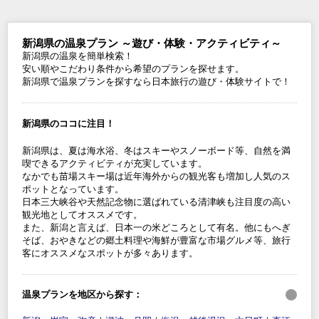
新潟県の温泉プラン ～遊び・体験・アクティビティ～
新潟県の温泉を簡単検索！
安い順やこだわり条件から希望のプランを探せます。
新潟県で温泉プランを探すなら日本旅行の遊び・体験サイトで！
新潟県のココに注目！
新潟県は、夏は海水浴、冬はスキーやスノーボード等、自然を満
喫できるアクティビティが充実しています。
なかでも苗場スキー場は近年海外からの観光客も増加し人気のス
ポットとなっています。
日本三大峡谷や天然記念物に選ばれている清津峡も注目度の高い
観光地としてオススメです。
また、新潟と言えば、日本一の米どころとして有名。他にもへぎ
そば、おやきなどの郷土料理や海鮮が豊富な市場グルメ等、旅行
客にオススメなスポットが多々あります。
温泉プランを地区から探す：