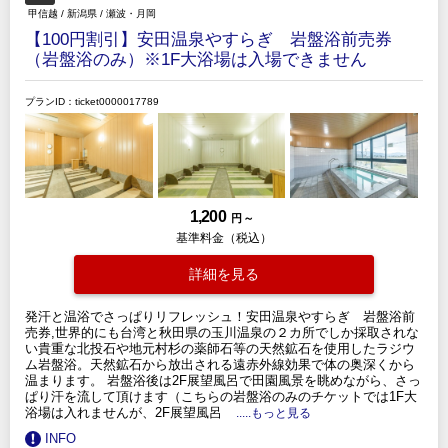
甲信越
/
新潟県
/
瀬波・月岡
【100円割引】安田温泉やすらぎ 岩盤浴前売券
（岩盤浴のみ）※1F大浴場は入場できません
プランID：ticket0000017789
1,200
円 ～
基準料金（税込）
詳細を見る
発汗と温浴でさっぱりリフレッシュ！安田温泉やすらぎ 岩盤浴前
売券,世界的にも台湾と秋田県の玉川温泉の２カ所でしか採取されな
い貴重な北投石や地元村杉の薬師石等の天然鉱石を使用したラジウ
ム岩盤浴。天然鉱石から放出される遠赤外線効果で体の奥深くから
温まります。 岩盤浴後は2F展望風呂で田園風景を眺めながら、さっ
ぱり汗を流して頂けます（こちらの岩盤浴のみのチケットでは1F大
浴場は入れませんが、2F展望風呂
.....もっと見る
INFO