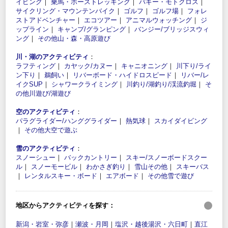
イビング
｜
乗馬・ホーストレッキング
｜
バギー・モトクロス
｜
サイクリング・マウンテンバイク
｜
ゴルフ
｜
ゴルフ場
｜
フォレ
ストアドベンチャー
｜
エコツアー
｜
アニマルウォッチング
｜
ジ
ップライン
｜
キャンプ/グランピング
｜
バンジー/ブリッジスウィ
ング
｜
その他山・森・高原遊び
川・湖のアクティビティ
：
ラフティング
｜
カヤック/カヌー
｜
キャニオニング
｜
川下り/ライ
ン下り
｜
鵜飼い
｜
リバーボード・ハイドロスピード
｜
リバー/レ
イクSUP
｜
シャワークライミング
｜
川釣り/湖釣り/渓流釣堀
｜
そ
の他川遊び/湖遊び
空のアクティビティ
：
パラグライダー/ハンググライダー
｜
熱気球
｜
スカイダイビング
｜
その他大空で遊ぶ
雪のアクティビティ
：
スノーシュー
｜
バックカントリー
｜
スキー/スノーボードスクー
ル
｜
スノーモービル
｜
わかさぎ釣り
｜
雪山その他
｜
スキーバス
｜
レンタルスキー・ボード
｜
エアボード
｜
その他雪で遊び
地区からアクティビティを探す：
新潟・岩室・弥彦
｜
瀬波・月岡
｜
塩沢・越後湯沢・六日町
｜
直江