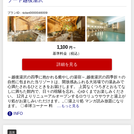
ゾート越後湯沢
プランID：ticket0000046009
1,100
円 ～
基準料金（税込）
詳細を見る
～越後湯沢の四季に抱かれる癒やしの湯宿～,越後湯沢の四季折々の
自然に包まれた当リゾートは、開放感あふれる大浴場での湯あみで
心満たされるひとときをお届けします。 上質なくつろぎとおもてな
しに満ちた館内で、日々の喧騒を忘れ、心ゆくまでお楽しみくださ
い。 12月よりリニューアルオープンするロウリュウサウナと湯上が
り処がお楽しみいただけます。,,〇湯上り処 マンガ読み放題になり
ます。 〇卓球コーナー 料
.....もっと見る
INFO
温泉