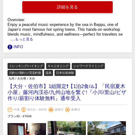
詳細を見る
Overview:
Enjoy a peaceful music experience by the sea in Beppu, one of
Japan’s most famous hot spring towns. This hands-on workshop
blends music, mindfulness, and wellness—perfect for travelers se
.....もっと見る
INFO
トレッキング/ハイキング
キャニオニング
シャワークライミング
川釣り/湖釣り/渓流釣堀
温泉
日本伝統体験
九州
/
大分県
/
大分
【大分・佐伯市】1組限定❗【1泊2食/♨️】「民宿夏木
小屋」藤河内渓谷/九州山地を繋ぐ!『小川/里山/ピザ
作り/薪割り体験無料』通年受入
午後
301分～360分
送迎付
食事付
プランID：47649