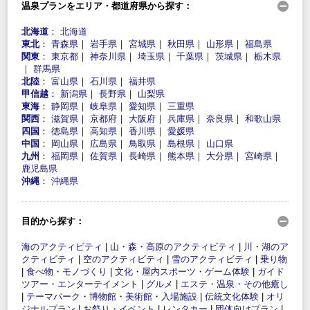
温泉プランをエリア・都道府県から探す：
北海道
：
北海道
東北
：
青森県
｜
岩手県
｜
宮城県
｜
秋田県
｜
山形県
｜
福島県
関東
：
東京都
｜
神奈川県
｜
埼玉県
｜
千葉県
｜
茨城県
｜
栃木県
｜
群馬県
北陸
：
富山県
｜
石川県
｜
福井県
甲信越
：
新潟県
｜
長野県
｜
山梨県
東海
：
静岡県
｜
岐阜県
｜
愛知県
｜
三重県
関西
：
滋賀県
｜
京都府
｜
大阪府
｜
兵庫県
｜
奈良県
｜
和歌山県
四国
：
徳島県
｜
高知県
｜
香川県
｜
愛媛県
中国
：
岡山県
｜
広島県
｜
鳥取県
｜
島根県
｜
山口県
九州
：
福岡県
｜
佐賀県
｜
長崎県
｜
熊本県
｜
大分県
｜
宮崎県
｜
鹿児島県
沖縄
：
沖縄県
目的から探す：
海のアクティビティ
|
山・森・高原のアクティビティ
|
川・湖のア
クティビティ
|
空のアクティビティ
|
雪のアクティビティ
|
乗り物
|
食べ物・モノづくり
|
文化・屋内スポーツ・ゲーム体験
|
ガイド
ツアー・エンターテイメント
|
グルメ
|
エステ・温泉・その他癒し
|
テーマパーク・博物館・美術館・入場施設
|
伝統文化体験
|
オリ
ジナルプラン
|
お祭り・イベント
|
レンタカー
|
団体向けプラン
|