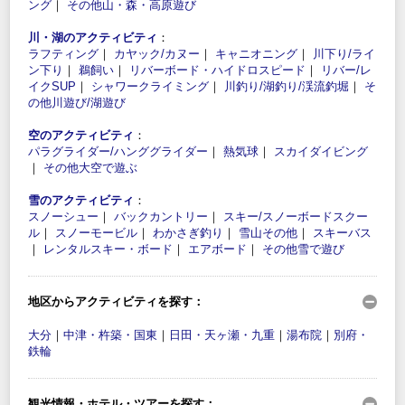
ング
｜
その他山・森・高原遊び
川・湖のアクティビティ
：
ラフティング
｜
カヤック/カヌー
｜
キャニオニング
｜
川下り/ライ
ン下り
｜
鵜飼い
｜
リバーボード・ハイドロスピード
｜
リバー/レ
イクSUP
｜
シャワークライミング
｜
川釣り/湖釣り/渓流釣堀
｜
そ
の他川遊び/湖遊び
空のアクティビティ
：
パラグライダー/ハンググライダー
｜
熱気球
｜
スカイダイビング
｜
その他大空で遊ぶ
雪のアクティビティ
：
スノーシュー
｜
バックカントリー
｜
スキー/スノーボードスクー
ル
｜
スノーモービル
｜
わかさぎ釣り
｜
雪山その他
｜
スキーバス
｜
レンタルスキー・ボード
｜
エアボード
｜
その他雪で遊び
地区からアクティビティを探す：
大分
｜
中津・杵築・国東
｜
日田・天ヶ瀬・九重
｜
湯布院
｜
別府・
鉄輪
観光情報・ホテル・ツアーを探す：