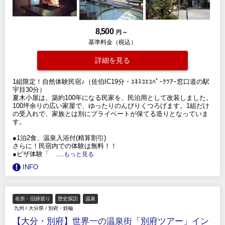
8,500
円 ～
基準料金（税込）
詳細を見る
1組限定！自然体験民宿♪（佐伯IC19分・ﾕﾈｽｺｴｺﾊﾟｰｸﾂｱｰ窓口道の駅
宇目30分）
夏木小屋は、築約100年になる民家を、民泊用として改装しました。
100坪余りの広い家屋で、ゆったりのんびりくつろげます。1組だけ
の受入れで、家族とは別にプライベートが保てる造りとなっていま
す。
●1泊2食、温泉入浴付(精算割引)
さらに！民宿内での体験は無料！！
●ピザ体験「
.....もっと見る
INFO
名所・旧跡巡り
歴史探訪
温泉
九州
/
大分県
/
別府・鉄輪
【大分・別府】世界一の温泉街「別府ツアー」イン