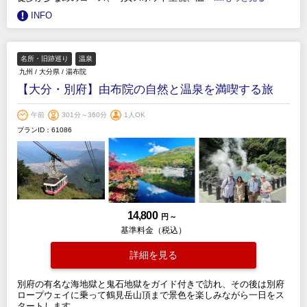
INFO
名所・旧跡巡り
温泉
九州
/
大分県
/
湯布院
【大分・別府】由布院の自然と温泉を満喫する旅
午前
301分～360分
1人OK
プランID：61086
14,800
円 ～
基準料金（税込）
詳細を見る
別府の有名な海地獄と鬼石地獄をガイド付きで訪れ、その後は別府
ロープウェイに乗って鶴見岳山頂まで景色を楽しみながら一日をス
タートします。