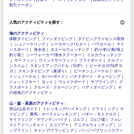
割引クーポン
人気のアクティビティを探す：
海のアクティビティ
：
体験ダイビング
｜
ファンダイビング
｜
ダイビングライセンス取得
｜
シュノーケリング
｜
シーカヤック/カヌー
｜
パラセール
｜
マリ
ンスポーツ
｜
海水浴
｜
ホエールウォッチング
｜
釣り/釣り船/海上
釣り堀
｜
シーウォーカー/潜水スクーター
｜
イルカウォッチング
｜
サーフィン
｜
ウインドサーフィン
｜
フライボード
｜
ドルフィ
ンスイム
｜
スタンドアップパドル（SUP）
｜
ビーチヨガ/SUPヨ
ガ
｜
スキンダイビング（素潜り）
｜
ビーチシュノーケル
｜
ボー
トシュノーケル
｜
ホバーボード
｜
バナナボート・チュービング
｜
ジェットスキー
｜
ヨット
｜
ウェイクボード
｜
サブウイング
｜
グ
ラスボート
｜
クルーズ・クルージング
｜
バディダイビング
｜
そ
の他海のアクティビティ
山・森・高原のアクティビティ
：
登山/山岳ガイド
｜
トレッキング/ハイキング
｜
クライミング
｜
ケ
イビング
｜
乗馬・ホーストレッキング
｜
バギー・モトクロス
｜
サイクリング・マウンテンバイク
｜
ゴルフ
｜
ゴルフ場
｜
フォレ
ストアドベンチャー
｜
エコツアー
｜
アニマルウォッチング
｜
ジ
ップライン
｜
キャンプ/グランピング
｜
バンジー/ブリッジスウィ