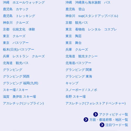
沖縄 ホエールウォッチング
沖縄 沖縄美ら海水族館 バス
鹿児島 カヤック
鹿児島 登山
鹿児島 トレッキング
神奈川 sup(スタンドアップパドル)
神奈川 クルーズ
京都 観光バス
京都 伝統文化 体験
東京 着物他 レンタル コスプレ
東京 クルーズ
東京 陶芸
東京 バスツアー
東京 舞台
栃木(日光)バスツアー
兵庫 クルーズ
兵庫 レストラン クルーズ
北海道 観光タクシー
北海道 観光バス
北海道バスツアー
グランピング
グランピング 関東
グランピング 関西
グランピング 東海
グランピング 福岡(九州)
キャンプ
スキー場 / スキー
スノーボード / スノボ
滋賀 奥伊吹 スキー場
長野 スキー場
アスレチック(ジップライン)
アスレチック(フォレストアドベンチャー)
アクティビティ一覧
方面・都道府県・地区一覧
注目ワード一覧