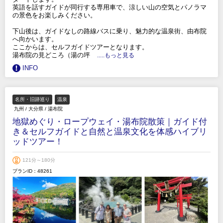
英語を話すガイドが同行する専用車で、涼しい山の空気とパノラマ
の景色をお楽しみください。
下山後は、ガイドなしの路線バスに乗り、魅力的な温泉街、由布院
へ向かいます。
ここからは、セルフガイドツアーとなります。
湯布院の見どころ（湯の坪
.....もっと見る
INFO
名所・旧跡巡り
温泉
九州
/
大分県
/
湯布院
地獄めぐり・ロープウェイ・湯布院散策｜ガイド付
き＆セルフガイドと自然と温泉文化を体感ハイブリ
ッドツアー！
121分～180分
プランID：48261