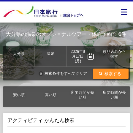
大分県の温泉のオプショナルツアー・体験予約
：6件
2026年8
絞り込みから
大分県
温泉
月17日
探す
(月)
検索する
検索条件をすべてクリア
所要時間が短
所要時間が長
安い順
高い順
い順
い順
アクティビティ かんたん検索