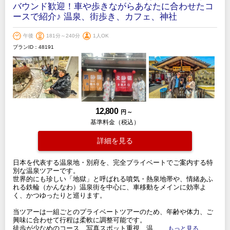
バウンド歓迎！車や歩きながらあなたに合わせたコ
ースで紹介♪ 温泉、街歩き、カフェ、神社
午後
181分～240分
1人OK
プランID：48191
12,800
円 ～
基準料金（税込）
詳細を見る
日本を代表する温泉地・別府を、完全プライベートでご案内する特
別な温泉ツアーです。
世界的にも珍しい「地獄」と呼ばれる噴気・熱泉地帯や、情緒あふ
れる鉄輪（かんなわ）温泉街を中心に、車移動をメインに効率よ
く、かつゆったりと巡ります。
当ツアーは一組ごとのプライベートツアーのため、年齢や体力、ご
興味に合わせて行程は柔軟に調整可能です。
徒歩が少なめのコース、写真スポット重視、温
.....もっと見る