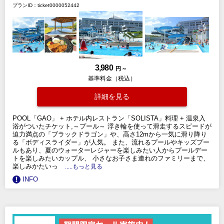
プランID：ticket0000052442
3,980
円 ～
基準料金（税込）
詳細を見る
POOL「GAO」 + ホテル内レストラン「SOLISTA」料理 + 温泉入
浴がついたチケット,～プール～ 浮き輪を使って滑走するスピードが
迫力満点の「ブラックドラゴン」や、高さ12mから一気に滑り降り
る「ボディスライダー」が人気。 また、流れるプールやキッズプー
ルもあり、夏のウォーターレジャーを楽しみたい人からプールデー
トを楽しみたいカップル、 小さなお子さま連れのファミリーまで、
楽しみかたいっ
.....もっと見る
INFO