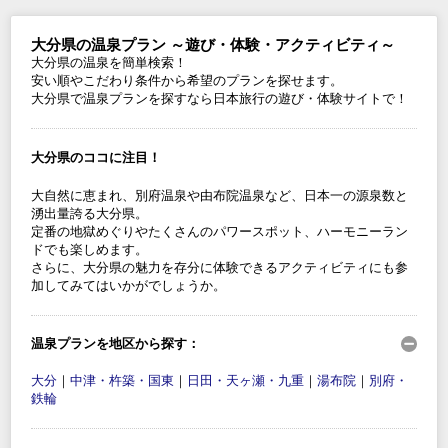
大分県の温泉プラン ～遊び・体験・アクティビティ～
大分県の温泉を簡単検索！
安い順やこだわり条件から希望のプランを探せます。
大分県で温泉プランを探すなら日本旅行の遊び・体験サイトで！
大分県のココに注目！
大自然に恵まれ、別府温泉や由布院温泉など、日本一の源泉数と
湧出量誇る大分県。
定番の地獄めぐりやたくさんのパワースポット、ハーモニーラン
ドでも楽しめます。
さらに、大分県の魅力を存分に体験できるアクティビティにも参
加してみてはいかがでしょうか。
温泉プランを地区から探す：
大分
｜
中津・杵築・国東
｜
日田・天ヶ瀬・九重
｜
湯布院
｜
別府・
鉄輪