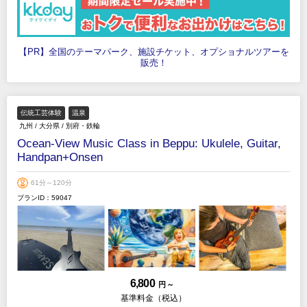
【PR】全国のテーマパーク、施設チケット、オプショナルツアーを
販売！
伝統工芸体験
温泉
九州
/
大分県
/
別府・鉄輪
Ocean-View Music Class in Beppu: Ukulele, Guitar,
Handpan+Onsen
61分～120分
プランID：59047
6,800
円 ～
基準料金（税込）