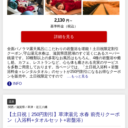
2,130
円 ～
基準料金（税込）
詳細を見る
全面パノラマ露天風呂にこだわりの岩盤浴を堪能！土日祝限定割引
クーポン,守山湯元水春は、滋賀県琵琶湖のすぐ近くにあるスーパー
銭湯です。10種類以上の多彩なお風呂はもちろん、4種の岩盤浴や癒
し処、カフェ、レストランなど、心も体も癒される充実のサービス
を多数ご用意しております。当ページでは、「土日祝入浴料＋岩盤
浴料金＋レンタルタオル」のセットが250円割引になるお得なクーポ
ンを販売中。土日祝限定ですので
.....もっと見る
INFO
温泉
関西
/
滋賀県
/
草津・近江八幡
【土日祝｜250円割引】草津湯元 水春 前売りクーポ
ン（入浴料+タオルセット+岩盤浴）