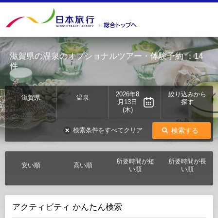
滋賀県の温泉のオプショナルツアー・体験予約
：14
件
2026年8
絞り込みから
滋賀県
温泉
月13日
探す
(木)
検索する
検索条件をすべてクリア
所要時間が短
所要時間が長
安い順
高い順
い順
い順
アクティビティ かんたん検索