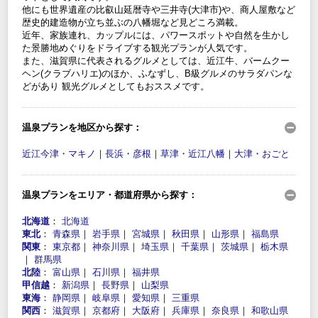
他にも世界遺産の比叡山延暦寺や三井寺(大津市)や、商人屋敷など
歴史的建造物が立ち並ぶの八幡堀など見どころ満載。
近年、家族連れ、カップルには、パワースポットや自然を生かし
た景勝地めぐりをドライブする観光プランが人気です。
また、滋賀県に代表されるグルメとしては、近江牛、バームクー
ヘン(クラブハリエ)のほか、ふなずし、B級グルメのサラダパンな
どがあり 観光グルメとしてもおススメです。
温泉プランを地区から探す：
近江今津・マキノ
｜
長浜・彦根
｜
草津・近江八幡
｜
大津・おごと
温泉プランをエリア・都道府県から探す：
北海道
：
北海道
東北
：
青森県
｜
岩手県
｜
宮城県
｜
秋田県
｜
山形県
｜
福島県
関東
：
東京都
｜
神奈川県
｜
埼玉県
｜
千葉県
｜
茨城県
｜
栃木県
｜
群馬県
北陸
：
富山県
｜
石川県
｜
福井県
甲信越
：
新潟県
｜
長野県
｜
山梨県
東海
：
静岡県
｜
岐阜県
｜
愛知県
｜
三重県
関西
：
滋賀県
｜
京都府
｜
大阪府
｜
兵庫県
｜
奈良県
｜
和歌山県