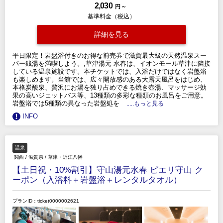
2,030
円 ～
基準料金（税込）
詳細を見る
平日限定！岩盤浴付きのお得な前売券で滋賀最大級の天然温泉スー
パー銭湯を満喫しよう。,草津湯元 水春は、イオンモール草津に隣接
している温泉施設です。本チケットでは、入浴だけではなく岩盤浴
も楽しめます。当館では、広々開放感のある大露天風呂をはじめ、
本格炭酸泉、贅沢にお湯を独り占めできる焼き壺湯、マッサージ効
果の高いジェットバス等、13種類の多彩な種類のお風呂をご用意。
岩盤浴では5種類の異なった岩盤処を
.....もっと見る
INFO
温泉
関西
/
滋賀県
/
草津・近江八幡
【土日祝・10%割引】守山湯元水春 ピエリ守山 ク
ーポン（入浴料＋岩盤浴＋レンタルタオル）
プランID：ticket0000002621