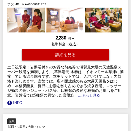
プランID：ticket0000011702
2,280
円 ～
基準料金（税込）
詳細を見る
土日祝限定！岩盤浴付きのお得な前売券で滋賀最大級の天然温泉ス
ーパー銭湯を満喫しよう。,草津湯元 水春は、イオンモール草津に隣
接している温泉施設です。本チケットでは、入浴だけではなく岩盤
浴も楽しめます。当館では、広々開放感のある大露天風呂をはじ
め、本格炭酸泉、贅沢にお湯を独り占めできる焼き壺湯、マッサー
ジ効果の高いジェットバス等、13種類の多彩な種類のお風呂をご用
意。岩盤浴では5種類の異なった岩盤処
.....もっと見る
INFO
温泉
関西
/
滋賀県
/
大津・おごと