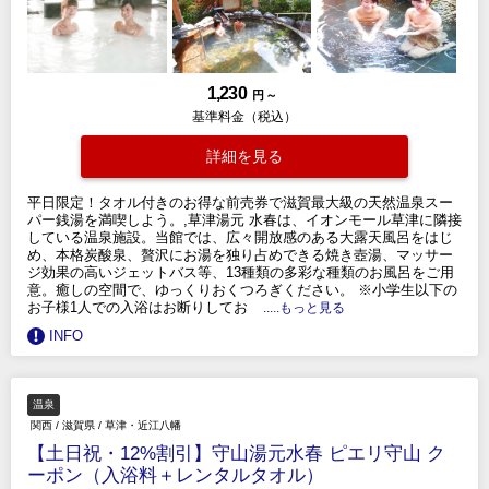
1,230
円 ～
基準料金（税込）
詳細を見る
平日限定！タオル付きのお得な前売券で滋賀最大級の天然温泉スー
パー銭湯を満喫しよう。,草津湯元 水春は、イオンモール草津に隣接
している温泉施設。当館では、広々開放感のある大露天風呂をはじ
め、本格炭酸泉、贅沢にお湯を独り占めできる焼き壺湯、マッサー
ジ効果の高いジェットバス等、13種類の多彩な種類のお風呂をご用
意。癒しの空間で、ゆっくりおくつろぎください。 ※小学生以下の
お子様1人での入浴はお断りしてお
.....もっと見る
INFO
温泉
関西
/
滋賀県
/
草津・近江八幡
【土日祝・12%割引】守山湯元水春 ピエリ守山 ク
ーポン（入浴料＋レンタルタオル）