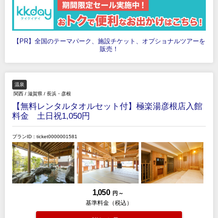
【PR】全国のテーマパーク、施設チケット、オプショナルツアーを
販売！
温泉
関西
/
滋賀県
/
長浜・彦根
【無料レンタルタオルセット付】極楽湯彦根店入館
料金 土日祝1,050円
プランID：ticket0000001581
1,050
円 ～
基準料金（税込）