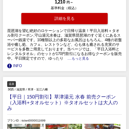
1,210
円 ～
基準料金（税込）
詳細を見る
琵琶湖を望む絶好のロケーションで日帰り温泉！平日入浴料＋タオ
ル割引クーポン,守山湯元水春は、滋賀県琵琶湖のすぐ近くにあるス
ーパー銭湯です。10種類以上の多彩なお風呂はもちろん、4種の岩盤
浴や癒し処、カフェ、レストランなど、心も体も癒される充実のサ
ービスを多数ご用意しております。当ページでは、「平日入浴料と
レンタルタオル」のセットが170円割引になるお得なクーポンを販売
中。平日限定ですので、ゆったり
.....もっと見る
INFO
温泉
関西
/
滋賀県
/
草津・近江八幡
【平日｜150円割引】草津湯元 水春 前売クーポン
（入浴料+タオルセット）※タオルセットは大人の
み
プランID：ticket0000011699