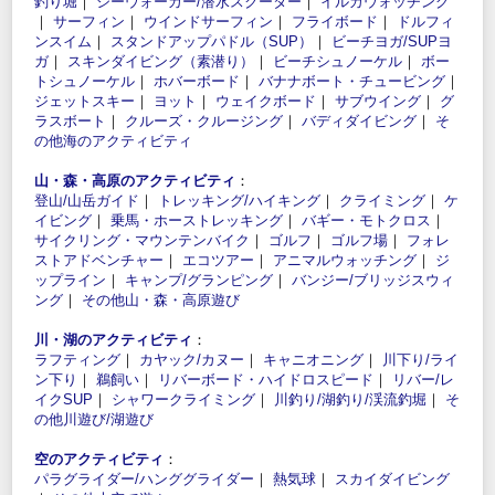
釣り堀
｜
シーウォーカー/潜水スクーター
｜
イルカウォッチング
｜
サーフィン
｜
ウインドサーフィン
｜
フライボード
｜
ドルフィ
ンスイム
｜
スタンドアップパドル（SUP）
｜
ビーチヨガ/SUPヨ
ガ
｜
スキンダイビング（素潜り）
｜
ビーチシュノーケル
｜
ボー
トシュノーケル
｜
ホバーボード
｜
バナナボート・チュービング
｜
ジェットスキー
｜
ヨット
｜
ウェイクボード
｜
サブウイング
｜
グ
ラスボート
｜
クルーズ・クルージング
｜
バディダイビング
｜
そ
の他海のアクティビティ
山・森・高原のアクティビティ
：
登山/山岳ガイド
｜
トレッキング/ハイキング
｜
クライミング
｜
ケ
イビング
｜
乗馬・ホーストレッキング
｜
バギー・モトクロス
｜
サイクリング・マウンテンバイク
｜
ゴルフ
｜
ゴルフ場
｜
フォレ
ストアドベンチャー
｜
エコツアー
｜
アニマルウォッチング
｜
ジ
ップライン
｜
キャンプ/グランピング
｜
バンジー/ブリッジスウィ
ング
｜
その他山・森・高原遊び
川・湖のアクティビティ
：
ラフティング
｜
カヤック/カヌー
｜
キャニオニング
｜
川下り/ライ
ン下り
｜
鵜飼い
｜
リバーボード・ハイドロスピード
｜
リバー/レ
イクSUP
｜
シャワークライミング
｜
川釣り/湖釣り/渓流釣堀
｜
そ
の他川遊び/湖遊び
空のアクティビティ
：
パラグライダー/ハンググライダー
｜
熱気球
｜
スカイダイビング