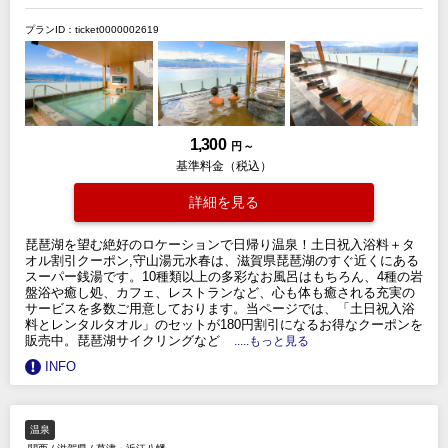
プランID：ticket0000002619
1,300
円 ～
基準料金（税込）
詳細を見る
琵琶湖を望む絶好のロケーションで日帰り温泉！土日祝入浴料＋タ
オル割引クーポン,守山湯元水春は、滋賀県琵琶湖のすぐ近くにある
スーパー銭湯です。10種類以上の多彩なお風呂はもちろん、4種の岩
盤浴や癒し処、カフェ、レストランなど、心も体も癒される充実の
サービスを多数ご用意しております。当ページでは、「土日祝入浴
料とレンタルタオル」のセットが180円割引になるお得なクーポンを
販売中。琵琶湖サイクリングなど
.....もっと見る
INFO
温泉