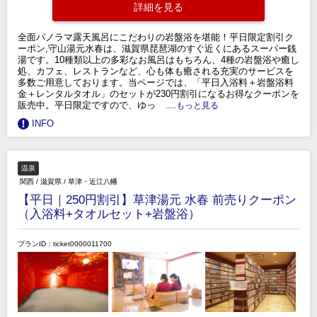
詳細を見る
全面パノラマ露天風呂にこだわりの岩盤浴を堪能！平日限定割引ク
ーポン,守山湯元水春は、滋賀県琵琶湖のすぐ近くにあるスーパー銭
湯です。10種類以上の多彩なお風呂はもちろん、4種の岩盤浴や癒し
処、カフェ、レストランなど、心も体も癒される充実のサービスを
多数ご用意しております。当ページでは、「平日入浴料＋岩盤浴料
金＋レンタルタオル」のセットが230円割引になるお得なクーポンを
販売中。平日限定ですので、ゆっ
.....もっと見る
INFO
温泉
関西
/
滋賀県
/
草津・近江八幡
【平日｜250円割引】草津湯元 水春 前売りクーポン
（入浴料+タオルセット+岩盤浴）
プランID：ticket0000011700