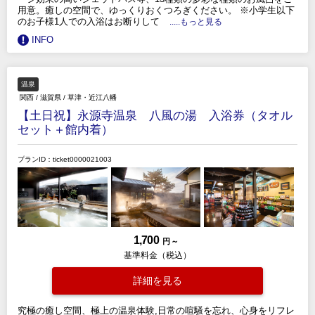
用意。癒しの空間で、ゆっくりおくつろぎください。 ※小学生以下
のお子様1人での入浴はお断りして
.....もっと見る
INFO
温泉
関西
/
滋賀県
/
草津・近江八幡
【土日祝】永源寺温泉 八風の湯 入浴券（タオル
セット＋館内着）
プランID：ticket0000021003
1,700
円 ～
基準料金（税込）
詳細を見る
究極の癒し空間、極上の温泉体験,日常の喧騒を忘れ、心身をリフレ