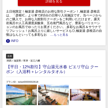
詳細を見る
土日祝限定！極楽湯 彦根店のお得な割引クーポン！,極楽湯 彦根店
は、「彦根IC」より車で約5分の日帰り入浴施設です。当ページから
のご購入で、お得な入館割引クーポンをご利用いただけます。露天
岩風呂や人工高濃度炭酸泉、五右衛門風呂など、豊富なバリエーシ
ョンのお風呂でゆったりお寛ぎください。,多彩なお風呂＆サウナで
リフレッシュ！お風呂上りに嬉しいサービスも◎,極楽湯 彦根店の自
慢はなんといっても多彩なお
.....もっと見る
INFO
温泉
関西
/
滋賀県
/
草津・近江八幡
【平日・12%割引】守山湯元水春 ピエリ守山 クー
ポン（入浴料＋レンタルタオル）
プランID：ticket0000002618