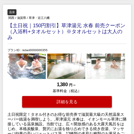
温泉
関西
/
滋賀県
/
草津・近江八幡
【土日祝｜150円割引】草津湯元 水春 前売クーポン
（入浴料+タオルセット）※タオルセットは大人の
み
プランID：ticket0000000355
1,380
円 ～
基準料金（税込）
詳細を見る
土日祝限定！タオル付きのお得な前売券で滋賀最大級の天然温泉ス
ーパー銭湯を満喫しよう。,草津湯元 水春は、イオンモール草津に隣
接している温泉施設。当館では、広々開放感のある大露天風呂をは
じめ、本格炭酸泉、贅沢にお湯を独り占めできる焼き壺湯、マッサ
ージ効果の高いジェットバス等、13種類の多彩な種類のお風呂をご