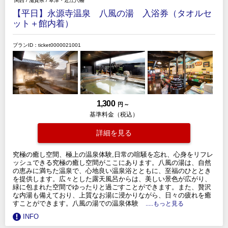
関西
/
滋賀県
/
草津・近江八幡
【平日】永源寺温泉 八風の湯 入浴券（タオルセ
ット＋館内着）
プランID：ticket0000021001
1,300
円 ～
基準料金（税込）
詳細を見る
究極の癒し空間、極上の温泉体験,日常の喧騒を忘れ、心身をリフレ
ッシュできる究極の癒し空間がここにあります。八風の湯は、自然
の恵みに満ちた温泉で、心地良い温泉浴とともに、至福のひととき
を提供します。広々とした露天風呂からは、美しい景色が広がり、
緑に包まれた空間でゆったりと過ごすことができます。また、贅沢
な内湯も備えており、上質なお湯に浸かりながら、日々の疲れを癒
すことができます。八風の湯での温泉体験
.....もっと見る
INFO