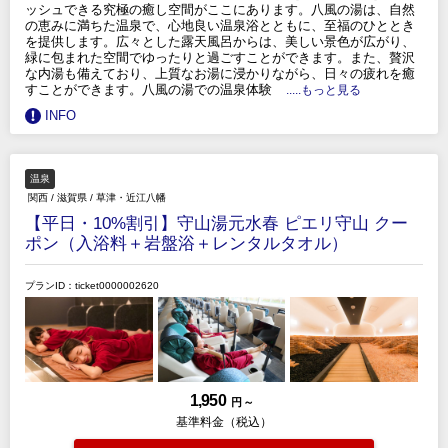
ッシュできる究極の癒し空間がここにあります。八風の湯は、自然
の恵みに満ちた温泉で、心地良い温泉浴とともに、至福のひととき
を提供します。広々とした露天風呂からは、美しい景色が広がり、
緑に包まれた空間でゆったりと過ごすことができます。また、贅沢
な内湯も備えており、上質なお湯に浸かりながら、日々の疲れを癒
すことができます。八風の湯での温泉体験
.....もっと見る
INFO
温泉
関西
/
滋賀県
/
草津・近江八幡
【平日・10%割引】守山湯元水春 ピエリ守山 クー
ポン（入浴料＋岩盤浴＋レンタルタオル）
プランID：ticket0000002620
1,950
円 ～
基準料金（税込）