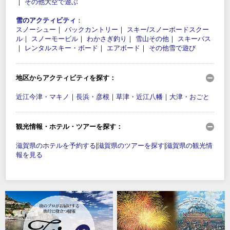
｜
その他大空で遊ぶ
雪のアクティビティ
：
スノーシュー
｜
バックカントリー
｜
スキー/スノーボードスクー
ル
｜
スノーモービル
｜
わかさぎ釣り
｜
雪山その他
｜
スキーバス
｜
レンタルスキー・ボード
｜
エアボード
｜
その他雪で遊び
地区からアクティビティを探す：
近江今津・マキノ
｜
長浜・彦根
｜
草津・近江八幡
｜
大津・おごと
観光情報・ホテル・ツアーを探す：
滋賀県のホテルを予約する
|
滋賀県のツアーを探す
|
滋賀県の観光情
報を見る