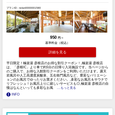
プランID：ticket0000001580
950
円 ～
基準料金（税込）
詳細を見る
平日限定！極楽湯 彦根店のお得な割引クーポン！,極楽湯 彦根店
は、「彦根IC」より車で約5分の日帰り入浴施設です。当ページから
のご購入で、お得な入館割引クーポンをご利用いただけます。露天
岩風呂や人工高濃度炭酸泉、五右衛門風呂など、豊富なバリエーシ
ョンのお風呂でゆったりお寛ぎください。,多彩なお風呂＆サウナで
リフレッシュ！お風呂上りに嬉しいサービスも◎,極楽湯 彦根店の自
慢はなんといっても多彩なお風
.....もっと見る
INFO