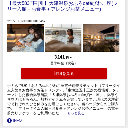
【最大583円割引】大津温泉おふろcaféびわこ座(フ
リー入館＋お食事＋アレンジお茶メニュー)
プランID：ticket0000006457
3,141
円 ～
基準料金（税込）
詳細を見る
手ぶらでOK！おふろcafeびわこ座電子前売りチケット（フリータイ
ム入館＆お食事＆お茶ドリンク）,「東海道五十三次の宿場町」をテ
ーマにした複合温泉施設「大津温泉おふろcafeびわこ座」。温泉や
サウナはもちろん、無料アイテムも充実しています。現代の大津宿
でそれぞれのひと休みをお過ごしください。当ページからのご購入
で、「フリータイム入館＋お食事＋アレンジお茶メニュー」の電子
前売りチケットをご利用いただ
.....もっと見る
INFO