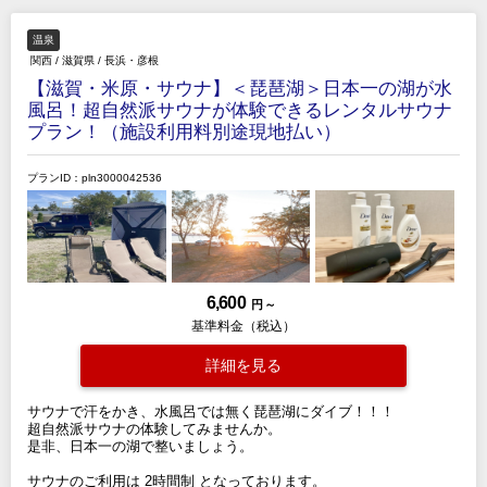
温泉
関西
/
滋賀県
/
長浜・彦根
【滋賀・米原・サウナ】＜琵琶湖＞日本一の湖が水
風呂！超自然派サウナが体験できるレンタルサウナ
プラン！（施設利用料別途現地払い）
プランID：pln3000042536
6,600
円 ～
基準料金（税込）
詳細を見る
サウナで汗をかき、水風呂では無く琵琶湖にダイブ！！！
超自然派サウナの体験してみませんか。
是非、日本一の湖で整いましょう。
サウナのご利用は 2時間制 となっております。