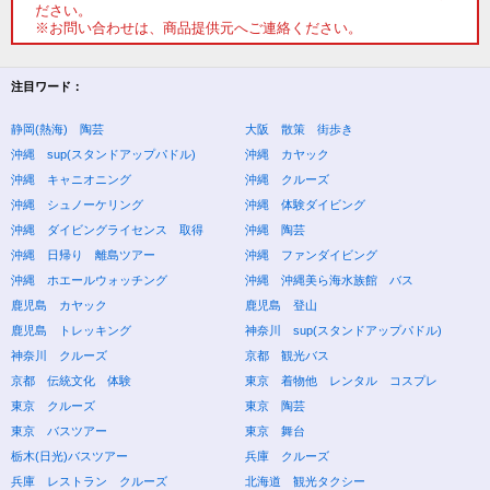
ださい。
※お問い合わせは、商品提供元へご連絡ください。
注目ワード：
静岡(熱海) 陶芸
大阪 散策 街歩き
沖縄 sup(スタンドアップパドル)
沖縄 カヤック
沖縄 キャニオニング
沖縄 クルーズ
沖縄 シュノーケリング
沖縄 体験ダイビング
沖縄 ダイビングライセンス 取得
沖縄 陶芸
沖縄 日帰り 離島ツアー
沖縄 ファンダイビング
沖縄 ホエールウォッチング
沖縄 沖縄美ら海水族館 バス
鹿児島 カヤック
鹿児島 登山
鹿児島 トレッキング
神奈川 sup(スタンドアップパドル)
神奈川 クルーズ
京都 観光バス
京都 伝統文化 体験
東京 着物他 レンタル コスプレ
東京 クルーズ
東京 陶芸
東京 バスツアー
東京 舞台
栃木(日光)バスツアー
兵庫 クルーズ
兵庫 レストラン クルーズ
北海道 観光タクシー