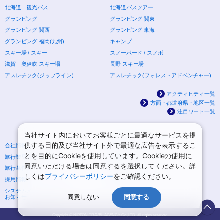
北海道 観光バス
北海道バスツアー
グランピング
グランピング 関東
グランピング 関西
グランピング 東海
グランピング 福岡(九州)
キャンプ
スキー場 / スキー
スノーボード / スノボ
滋賀 奥伊吹 スキー場
長野 スキー場
アスレチック(ジップライン)
アスレチック(フォレストアドベンチャー)
アクティビティ一覧
方面・都道府県・地区一覧
注目ワード一覧
当社サイト内においてお客様ごとに最適なサービスを提
供する目的及び当社サイト外で最適な広告を表示するこ
会社情報
プライバシーポリシー
とを目的にCookieを使用しています。Cookieの使用に
旅行業登録票・約款
規約集
同意いただける場合は同意するを選択してください。詳
旅行条件書
ニュースリリース
しくは
プライバシーポリシー
をご確認ください。
採用情報
サイトマップ
システムメンテナンスの
同意しない
同意する
お知らせ
Copyright © NIPPON TRAVEL AGENCY Co.,LTD. All rights reserved.