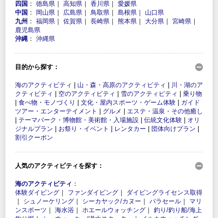
四国
：
徳島県
｜
高知県
｜
香川県
｜
愛媛県
中国
：
岡山県
｜
広島県
｜
鳥取県
｜
島根県
｜
山口県
九州
：
福岡県
｜
佐賀県
｜
長崎県
｜
熊本県
｜
大分県
｜
宮崎県
｜
鹿児島県
沖縄
：
沖縄県
目的から探す：
海のアクティビティ
|
山・森・高原のアクティビティ
|
川・湖のア
クティビティ
|
空のアクティビティ
|
雪のアクティビティ
|
乗り物
|
食べ物・モノづくり
|
文化・屋内スポーツ・ゲーム体験
|
ガイド
ツアー・エンターテイメント
|
グルメ
|
エステ・温泉・その他癒し
|
テーマパーク・博物館・美術館・入場施設
|
伝統文化体験
|
オリ
ジナルプラン
|
お祭り・イベント
|
レンタカー
|
団体向けプラン
|
割引クーポン
人気のアクティビティを探す：
海のアクティビティ
：
体験ダイビング
｜
ファンダイビング
｜
ダイビングライセンス取得
｜
シュノーケリング
｜
シーカヤック/カヌー
｜
パラセール
｜
マリ
ンスポーツ
｜
海水浴
｜
ホエールウォッチング
｜
釣り/釣り船/海上