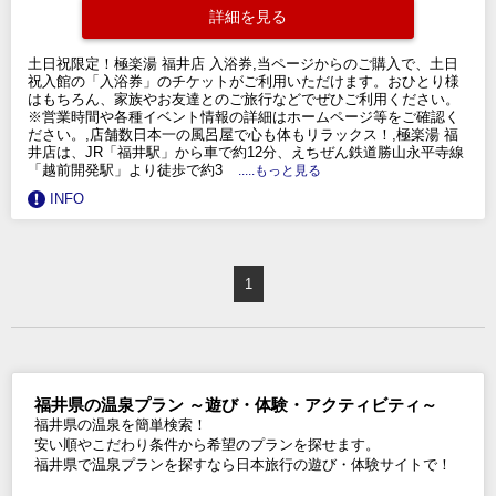
詳細を見る
土日祝限定！極楽湯 福井店 入浴券,当ページからのご購入で、土日
祝入館の「入浴券」のチケットがご利用いただけます。おひとり様
はもちろん、家族やお友達とのご旅行などでぜひご利用ください。
※営業時間や各種イベント情報の詳細はホームページ等をご確認く
ださい。,店舗数日本一の風呂屋で心も体もリラックス！,極楽湯 福
井店は、JR「福井駅」から車で約12分、えちぜん鉄道勝山永平寺線
「越前開発駅」より徒歩で約3
.....もっと見る
INFO
1
福井県の温泉プラン ～遊び・体験・アクティビティ～
福井県の温泉を簡単検索！
安い順やこだわり条件から希望のプランを探せます。
福井県で温泉プランを探すなら日本旅行の遊び・体験サイトで！