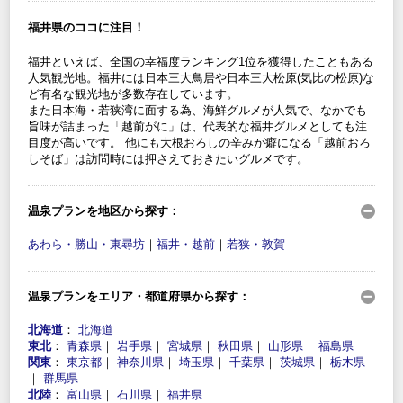
福井県のココに注目！
福井といえば、全国の幸福度ランキング1位を獲得したこともある
人気観光地。福井には日本三大鳥居や日本三大松原(気比の松原)な
ど有名な観光地が多数存在しています。
また日本海・若狭湾に面する為、海鮮グルメが人気で、なかでも
旨味が詰まった「越前がに」は、代表的な福井グルメとしても注
目度が高いです。 他にも大根おろしの辛みが癖になる「越前おろ
しそば」は訪問時には押さえておきたいグルメです。
温泉プランを地区から探す：
あわら・勝山・東尋坊
｜
福井・越前
｜
若狭・敦賀
温泉プランをエリア・都道府県から探す：
北海道
：
北海道
東北
：
青森県
｜
岩手県
｜
宮城県
｜
秋田県
｜
山形県
｜
福島県
関東
：
東京都
｜
神奈川県
｜
埼玉県
｜
千葉県
｜
茨城県
｜
栃木県
｜
群馬県
北陸
：
富山県
｜
石川県
｜
福井県