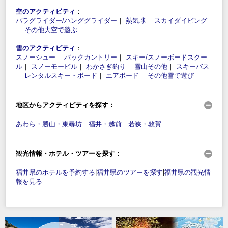
空のアクティビティ
：
パラグライダー/ハンググライダー
｜
熱気球
｜
スカイダイビング
｜
その他大空で遊ぶ
雪のアクティビティ
：
スノーシュー
｜
バックカントリー
｜
スキー/スノーボードスクー
ル
｜
スノーモービル
｜
わかさぎ釣り
｜
雪山その他
｜
スキーバス
｜
レンタルスキー・ボード
｜
エアボード
｜
その他雪で遊び
地区からアクティビティを探す：
あわら・勝山・東尋坊
｜
福井・越前
｜
若狭・敦賀
観光情報・ホテル・ツアーを探す：
福井県のホテルを予約する
|
福井県のツアーを探す
|
福井県の観光情
報を見る