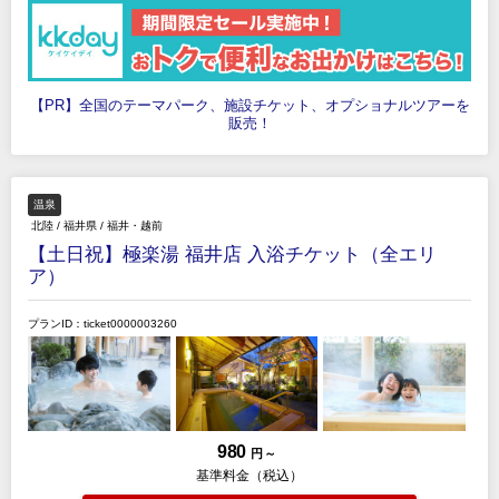
【PR】全国のテーマパーク、施設チケット、オプショナルツアーを
販売！
温泉
北陸
/
福井県
/
福井・越前
【土日祝】極楽湯 福井店 入浴チケット（全エリ
ア）
プランID：ticket0000003260
980
円 ～
基準料金（税込）