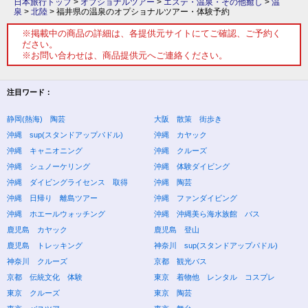
日本旅行トップ
>
オプショナルツアー
>
エステ・温泉・その他癒し
>
温
泉
>
北陸
>
福井県の温泉のオプショナルツアー・体験予約
※掲載中の商品の詳細は、各提供元サイトにてご確認、ご予約く
ださい。
※お問い合わせは、商品提供元へご連絡ください。
注目ワード：
静岡(熱海) 陶芸
大阪 散策 街歩き
沖縄 sup(スタンドアップパドル)
沖縄 カヤック
沖縄 キャニオニング
沖縄 クルーズ
沖縄 シュノーケリング
沖縄 体験ダイビング
沖縄 ダイビングライセンス 取得
沖縄 陶芸
沖縄 日帰り 離島ツアー
沖縄 ファンダイビング
沖縄 ホエールウォッチング
沖縄 沖縄美ら海水族館 バス
鹿児島 カヤック
鹿児島 登山
鹿児島 トレッキング
神奈川 sup(スタンドアップパドル)
神奈川 クルーズ
京都 観光バス
京都 伝統文化 体験
東京 着物他 レンタル コスプレ
東京 クルーズ
東京 陶芸