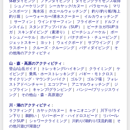
体験ダイビング
｜
ファンダイビング
｜
ダイビングライセンス取得
｜
シュノーケリング
｜
シーカヤック/カヌー
｜
パラセール
｜
マリ
ンスポーツ
｜
海水浴
｜
ホエールウォッチング
｜
釣り/釣り船/海上
釣り堀
｜
シーウォーカー/潜水スクーター
｜
イルカウォッチング
｜
サーフィン
｜
ウインドサーフィン
｜
フライボード
｜
ドルフィ
ンスイム
｜
スタンドアップパドル（SUP）
｜
ビーチヨガ/SUPヨ
ガ
｜
スキンダイビング（素潜り）
｜
ビーチシュノーケル
｜
ボー
トシュノーケル
｜
ホバーボード
｜
バナナボート・チュービング
｜
ジェットスキー
｜
ヨット
｜
ウェイクボード
｜
サブウイング
｜
グ
ラスボート
｜
クルーズ・クルージング
｜
バディダイビング
｜
そ
の他海のアクティビティ
山・森・高原のアクティビティ
：
登山/山岳ガイド
｜
トレッキング/ハイキング
｜
クライミング
｜
ケ
イビング
｜
乗馬・ホーストレッキング
｜
バギー・モトクロス
｜
サイクリング・マウンテンバイク
｜
ゴルフ
｜
ゴルフ場
｜
フォレ
ストアドベンチャー
｜
エコツアー
｜
アニマルウォッチング
｜
ジ
ップライン
｜
キャンプ/グランピング
｜
バンジー/ブリッジスウィ
ング
｜
その他山・森・高原遊び
川・湖のアクティビティ
：
ラフティング
｜
カヤック/カヌー
｜
キャニオニング
｜
川下り/ライ
ン下り
｜
鵜飼い
｜
リバーボード・ハイドロスピード
｜
リバー/レ
イクSUP
｜
シャワークライミング
｜
川釣り/湖釣り/渓流釣堀
｜
そ
の他川遊び/湖遊び