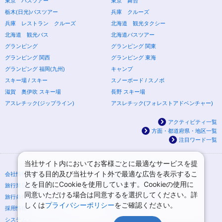
東京 バスツアー
東京 舞台
栃木(日光)バスツアー
兵庫 クルーズ
兵庫 レストラン クルーズ
北海道 観光タクシー
北海道 観光バス
北海道バスツアー
グランピング
グランピング 関東
グランピング 関西
グランピング 東海
グランピング 福岡(九州)
キャンプ
スキー場 / スキー
スノーボード / スノボ
滋賀 奥伊吹 スキー場
長野 スキー場
アスレチック(ジップライン)
アスレチック(フォレストアドベンチャー)
アクティビティ一覧
方面・都道府県・地区一覧
注目ワード一覧
当社サイト内においてお客様ごとに最適なサービスを提
供する目的及び当社サイト外で最適な広告を表示するこ
会社情報
プライバシーポリシー
とを目的にCookieを使用しています。Cookieの使用に
旅行業登録票・約款
規約集
同意いただける場合は同意するを選択してください。詳
旅行条件書
ニュースリリース
しくは
プライバシーポリシー
をご確認ください。
採用情報
サイトマップ
システムメンテナンスの