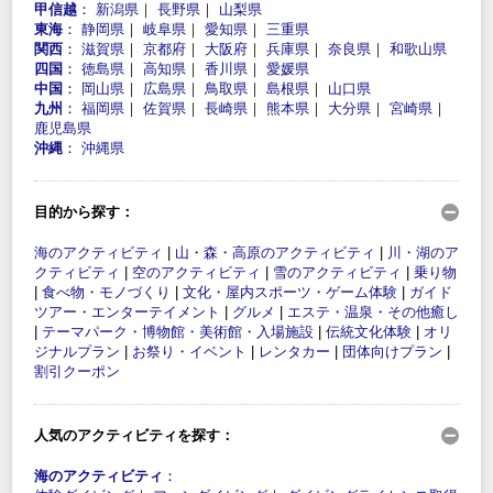
甲信越
：
新潟県
｜
長野県
｜
山梨県
東海
：
静岡県
｜
岐阜県
｜
愛知県
｜
三重県
関西
：
滋賀県
｜
京都府
｜
大阪府
｜
兵庫県
｜
奈良県
｜
和歌山県
四国
：
徳島県
｜
高知県
｜
香川県
｜
愛媛県
中国
：
岡山県
｜
広島県
｜
鳥取県
｜
島根県
｜
山口県
九州
：
福岡県
｜
佐賀県
｜
長崎県
｜
熊本県
｜
大分県
｜
宮崎県
｜
鹿児島県
沖縄
：
沖縄県
目的から探す：
海のアクティビティ
|
山・森・高原のアクティビティ
|
川・湖のア
クティビティ
|
空のアクティビティ
|
雪のアクティビティ
|
乗り物
|
食べ物・モノづくり
|
文化・屋内スポーツ・ゲーム体験
|
ガイド
ツアー・エンターテイメント
|
グルメ
|
エステ・温泉・その他癒し
|
テーマパーク・博物館・美術館・入場施設
|
伝統文化体験
|
オリ
ジナルプラン
|
お祭り・イベント
|
レンタカー
|
団体向けプラン
|
割引クーポン
人気のアクティビティを探す：
海のアクティビティ
：