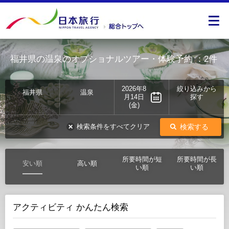
福井県の温泉のオプショナルツアー・体験予約
：2件
2026年8
絞り込みから
福井県
温泉
月14日
探す
(金)
検索する
検索条件をすべてクリア
所要時間が短
所要時間が長
安い順
高い順
い順
い順
アクティビティ かんたん検索