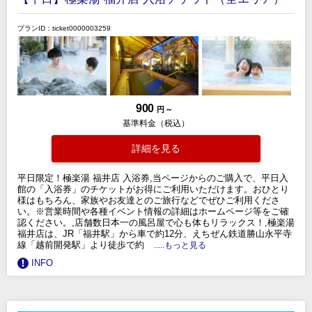
プランID：ticket0000003259
900
円 ～
基準料金（税込）
詳細を見る
平日限定！極楽湯 福井店 入浴券,当ページからのご購入で、平日入
館の「入浴券」のチケットがお得にご利用いただけます。おひとり
様はもちろん、家族やお友達とのご旅行などでぜひご利用くださ
い。※営業時間や各種イベント情報の詳細はホームページ等をご確
認ください。,店舗数日本一の風呂屋で心も体もリラックス！,極楽湯
福井店は、JR「福井駅」から車で約12分、えちぜん鉄道勝山永平寺
線「越前開発駅」より徒歩で約
.....もっと見る
INFO