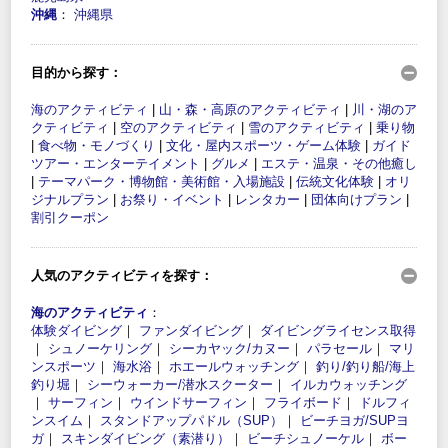
沖縄
：
沖縄県
目的から探す：
海のアクティビティ
|
山・森・高原のアクティビティ
|
川・湖のア
クティビティ
|
空のアクティビティ
|
雪のアクティビティ
|
乗り物
|
食べ物・モノづくり
|
文化・屋内スポーツ・ゲーム体験
|
ガイド
ツアー・エンターテイメント
|
グルメ
|
エステ・温泉・その他癒し
|
テーマパーク・博物館・美術館・入場施設
|
伝統文化体験
|
オリ
ジナルプラン
|
お祭り・イベント
|
レンタカー
|
団体向けプラン
|
割引クーポン
人気のアクティビティを探す：
海のアクティビティ
：
体験ダイビング
｜
ファンダイビング
｜
ダイビングライセンス取得
｜
シュノーケリング
｜
シーカヤック/カヌー
｜
パラセール
｜
マリ
ンスポーツ
｜
海水浴
｜
ホエールウォッチング
｜
釣り/釣り船/海上
釣り堀
｜
シーウォーカー/潜水スクーター
｜
イルカウォッチング
｜
サーフィン
｜
ウインドサーフィン
｜
フライボード
｜
ドルフィ
ンスイム
｜
スタンドアップパドル（SUP）
｜
ビーチヨガ/SUPヨ
ガ
｜
スキンダイビング（素潜り）
｜
ビーチシュノーケル
｜
ボー