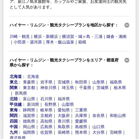
ア、新江ノ島水族館等、カップルやご家族、お友達同士の観光先
として人気があります。
ハイヤー・リムジン・観光タクシープランを地区から探す：
川崎・鶴見
｜
横浜・新横浜
｜
横須賀・城ヶ島・三浦
｜
鎌倉・湘南
｜
小田原・湯河原
｜
厚木・飯山温泉
｜
箱根
ハイヤー・リムジン・観光タクシープランをエリア・都道府
県から探す：
北海道
：
北海道
東北
：
青森県
｜
岩手県
｜
宮城県
｜
秋田県
｜
山形県
｜
福島県
関東
：
東京都
｜
神奈川県
｜
埼玉県
｜
千葉県
｜
茨城県
｜
栃木県
｜
群馬県
北陸
：
富山県
｜
石川県
｜
福井県
甲信越
：
新潟県
｜
長野県
｜
山梨県
東海
：
静岡県
｜
岐阜県
｜
愛知県
｜
三重県
関西
：
滋賀県
｜
京都府
｜
大阪府
｜
兵庫県
｜
奈良県
｜
和歌山県
四国
：
徳島県
｜
高知県
｜
香川県
｜
愛媛県
中国
：
岡山県
｜
広島県
｜
鳥取県
｜
島根県
｜
山口県
九州
：
福岡県
｜
佐賀県
｜
長崎県
｜
熊本県
｜
大分県
｜
宮崎県
｜
鹿児島県