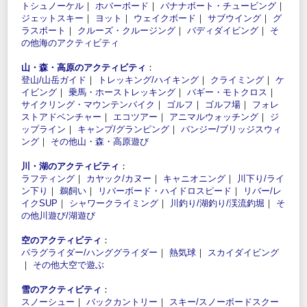
トシュノーケル
｜
ホバーボード
｜
バナナボート・チュービング
｜
ジェットスキー
｜
ヨット
｜
ウェイクボード
｜
サブウイング
｜
グ
ラスボート
｜
クルーズ・クルージング
｜
バディダイビング
｜
そ
の他海のアクティビティ
山・森・高原のアクティビティ
：
登山/山岳ガイド
｜
トレッキング/ハイキング
｜
クライミング
｜
ケ
イビング
｜
乗馬・ホーストレッキング
｜
バギー・モトクロス
｜
サイクリング・マウンテンバイク
｜
ゴルフ
｜
ゴルフ場
｜
フォレ
ストアドベンチャー
｜
エコツアー
｜
アニマルウォッチング
｜
ジ
ップライン
｜
キャンプ/グランピング
｜
バンジー/ブリッジスウィ
ング
｜
その他山・森・高原遊び
川・湖のアクティビティ
：
ラフティング
｜
カヤック/カヌー
｜
キャニオニング
｜
川下り/ライ
ン下り
｜
鵜飼い
｜
リバーボード・ハイドロスピード
｜
リバー/レ
イクSUP
｜
シャワークライミング
｜
川釣り/湖釣り/渓流釣堀
｜
そ
の他川遊び/湖遊び
空のアクティビティ
：
パラグライダー/ハンググライダー
｜
熱気球
｜
スカイダイビング
｜
その他大空で遊ぶ
雪のアクティビティ
：
スノーシュー
｜
バックカントリー
｜
スキー/スノーボードスクー