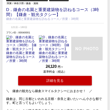
関東
/
神奈川県
/
鎌倉・湘南
D．鎌倉の名園と重要建築物を訪ねるコース（3時
間）【鎌倉・観光タクシー】
鎌倉の名園と重要建築物を訪ねるコース／所要：3時間
121分～180分
プランID：00040001
24,120
円 ～
基準料金（税込）
詳細を見る
＼ 鎌倉の観光なら鎌倉スマイルタクシーにおまかせ！ ／
鎌倉は、同じ古都といわれる京都・奈良と違いたいへん小さな都で
す。町と言ってもよいでしょう。