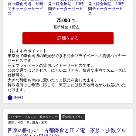
75,000
円 ～
基準料金（税込）
詳細を見る
【おすすめポイント】
東京発で鎌倉周辺の観光ができる完全プライベートの貸切ハイヤー
サービスです。
完全プライベートの貸切ハイヤーサービスです。
公共交通ではアクセスしにくいエリアも、快適な車両でスムーズに
移動可能。
大きな荷物も車内に置いたまま観光を楽しめます。
解散場所はご希望に応じて、東京または観光地現地からお選びいた
だけます。
INFO
ハイヤー・リムジン・観光タクシー
団体向けプラン
関東
/
神奈川県
/
鎌倉・湘南
四季の賑わい 古都鎌倉と江ノ電 家族・少数グル