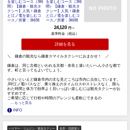
24,120
円 ～
基準料金（税込）
詳細を見る
＼ 鎌倉の観光なら鎌倉スマイルタクシーにおまかせ！ ／
鎌倉は、同じ古都といわれる京都・奈良と違いたいへん小さな都で
す。町と言ってもよいでしょう。
小さいといえど鎌倉市内の主な見どころは市内に点在しています。
JR/江ノ電/バスなど、乗り換えのタイムロスやストレスなく、限ら
れた時間と体力で効率よく目いっぱい楽しむには観光タクシーがお
すすめです。
ご希望に応じて行程や時間のアレンジも柔軟にできるの
.....もっと見る
INFO
ハイヤー・リムジン・観光タクシー
名所・旧跡巡り