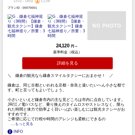
121分～180分
1人OK
プランID：00070001
24,120
円 ～
基準料金（税込）
詳細を見る
＼ 鎌倉の観光なら鎌倉スマイルタクシーにおまかせ！ ／
鎌倉は、同じ古都といわれる京都・奈良と違いたいへん小さな都で
す。町と言ってもよいでしょう。
小さいといえど鎌倉市内の主な見どころは市内に点在しています。
JR/江ノ電/バスなど、乗り換えのタイムロスやストレスなく、限ら
れた時間と体力で効率よく目いっぱい楽しむには観光タクシーがお
すすめです。
ご希望に応じて行程や時間のアレンジも柔軟にできるの
.....もっと見る
INFO