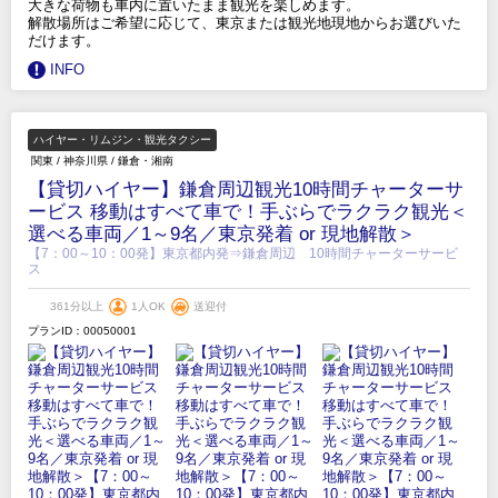
大きな荷物も車内に置いたまま観光を楽しめます。
解散場所はご希望に応じて、東京または観光地現地からお選びいた
だけます。
INFO
ハイヤー・リムジン・観光タクシー
関東
/
神奈川県
/
鎌倉・湘南
【貸切ハイヤー】鎌倉周辺観光10時間チャーターサ
ービス 移動はすべて車で！手ぶらでラクラク観光＜
選べる車両／1～9名／東京発着 or 現地解散＞
【7：00～10：00発】東京都内発⇒鎌倉周辺 10時間チャーターサービ
ス
361分以上
1人OK
送迎付
プランID：00050001