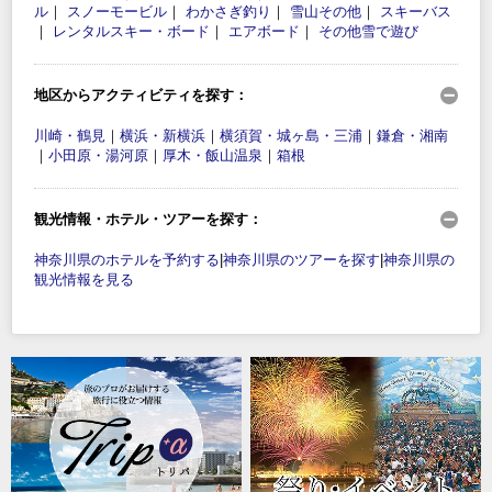
ル
｜
スノーモービル
｜
わかさぎ釣り
｜
雪山その他
｜
スキーバス
｜
レンタルスキー・ボード
｜
エアボード
｜
その他雪で遊び
地区からアクティビティを探す：
川崎・鶴見
｜
横浜・新横浜
｜
横須賀・城ヶ島・三浦
｜
鎌倉・湘南
｜
小田原・湯河原
｜
厚木・飯山温泉
｜
箱根
観光情報・ホテル・ツアーを探す：
神奈川県のホテルを予約する
|
神奈川県のツアーを探す
|
神奈川県の
観光情報を見る