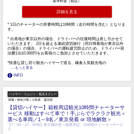
基準料金（税込）
詳細を見る
* 1日のチャーターの所要時間は10時間（走行時間を含む）となりま
す。
* 出発地が東京以外の場合、ドライバーの往復時間は差し引かせて
いただきます。 2日を超える連続貸切旅行（同日帰着地が東京以外
の場合）の場合、ドライバーの運転疲労防止のため、ドライバー宿
泊費1泊10,000円をお客様のご負担とさせていただきます。
*快適な貸し切り観光ハイヤーで巡る、鎌倉人気観光地の
.....もっと見る
INFO
ハイヤー・リムジン・観光タクシー
関東
/
神奈川県
/
小田原・湯河原
【貸切ハイヤー】箱根周辺観光10時間チャーターサ
ービス 移動はすべて車で！手ぶらでラクラク観光＜
選べる車両／1～9名／東京発着 or 現地解散＞
【7：00～10：00発】東京都内発⇒箱根周辺 10時間チャーターサービ
ス