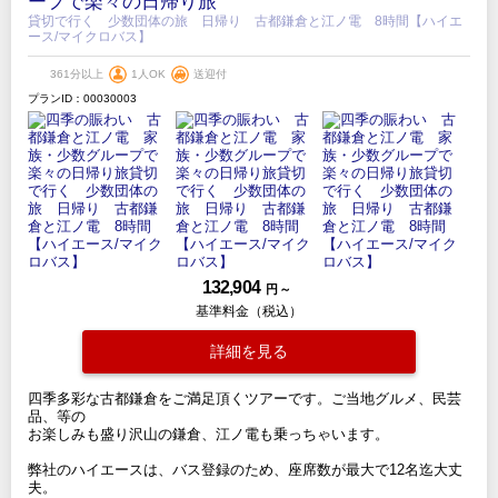
ープで楽々の日帰り旅
貸切で行く 少数団体の旅 日帰り 古都鎌倉と江ノ電 8時間【ハイエ
ース/マイクロバス】
361分以上
1人OK
送迎付
プランID：00030003
132,904
円 ～
基準料金（税込）
詳細を見る
四季多彩な古都鎌倉をご満足頂くツアーです。ご当地グルメ、民芸
品、等の
お楽しみも盛り沢山の鎌倉、江ノ電も乗っちゃいます。
弊社のハイエースは、バス登録のため、座席数が最大で12名迄大丈
夫。