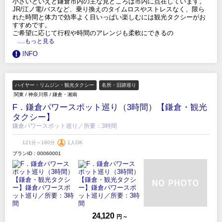
小さいといえど鎌倉市内の主な見どころは市内に点在しています。
JR/江ノ電/バスなど、乗り換えのタイムロスやストレスなく、限ら
れた時間と体力で効率よく目いっぱい楽しむには観光タクシーがお
すすめです。
ご希望に応じて行程や時間のアレンジも柔軟にできるの
.....もっと見る
INFO
ハイヤー・リムジン・観光タクシー
名所・旧跡巡り
関東
/
神奈川県
/
鎌倉・湘南
F．鎌倉パワースポット巡り（3時間）【鎌倉・観光
タクシー】
鎌倉パワースポット巡り／所要：3時間
121分～180分
1人OK
プランID：00060001
24,120
円 ～