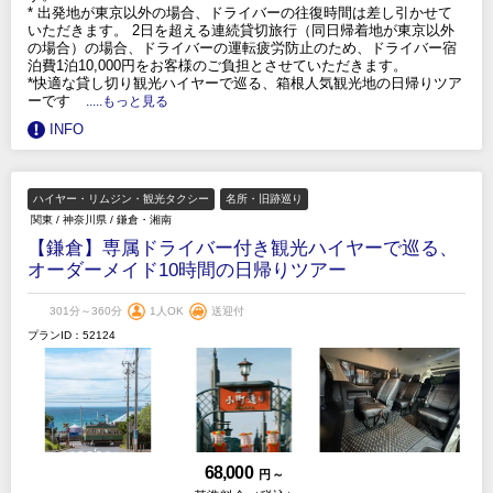
* 出発地が東京以外の場合、ドライバーの往復時間は差し引かせて
いただきます。 2日を超える連続貸切旅行（同日帰着地が東京以外
の場合）の場合、ドライバーの運転疲労防止のため、ドライバー宿
泊費1泊10,000円をお客様のご負担とさせていただきます。
*快適な貸し切り観光ハイヤーで巡る、箱根人気観光地の日帰りツア
ーです
.....もっと見る
INFO
ハイヤー・リムジン・観光タクシー
名所・旧跡巡り
関東
/
神奈川県
/
鎌倉・湘南
【鎌倉】専属ドライバー付き観光ハイヤーで巡る、
オーダーメイド10時間の日帰りツアー
301分～360分
1人OK
送迎付
プランID：52124
68,000
円 ～