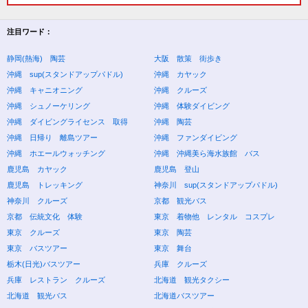
注目ワード：
静岡(熱海) 陶芸
大阪 散策 街歩き
沖縄 sup(スタンドアップパドル)
沖縄 カヤック
沖縄 キャニオニング
沖縄 クルーズ
沖縄 シュノーケリング
沖縄 体験ダイビング
沖縄 ダイビングライセンス 取得
沖縄 陶芸
沖縄 日帰り 離島ツアー
沖縄 ファンダイビング
沖縄 ホエールウォッチング
沖縄 沖縄美ら海水族館 バス
鹿児島 カヤック
鹿児島 登山
鹿児島 トレッキング
神奈川 sup(スタンドアップパドル)
神奈川 クルーズ
京都 観光バス
京都 伝統文化 体験
東京 着物他 レンタル コスプレ
東京 クルーズ
東京 陶芸
東京 バスツアー
東京 舞台
栃木(日光)バスツアー
兵庫 クルーズ
兵庫 レストラン クルーズ
北海道 観光タクシー
北海道 観光バス
北海道バスツアー