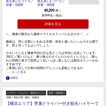
40,200
円 ～
基準料金（税込）
詳細を見る
＼ 鎌倉の観光なら鎌倉スマイルタクシーにおまかせ！ ／
鎌倉は、同じ古都といわれる京都・奈良と違いたいへん小さな都で
す。町と言ってもよいでしょう。
小さいといえど鎌倉市内の主な見どころは市内に点在しています。
JR/江ノ電/バスなど、乗り換えのタイムロスやストレスなく、限ら
れた時間と体力で効率よく目いっぱい楽しむには観光タクシーがお
すすめです。
ご希望に応じて行程や時間のアレンジも柔軟にできるの
.....もっと見る
INFO
ハイヤー・リムジン・観光タクシー
名所・旧跡巡り
関東
/
神奈川県
/
横浜・新横浜
【横浜エリア】専属ドライバー付き観光ハイヤーで