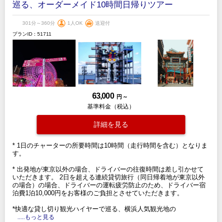
巡る、オーダーメイド10時間日帰りツアー
301分～360分
1人OK
送迎付
プランID：51711
63,000
円 ～
基準料金（税込）
詳細を見る
* 1日のチャーターの所要時間は10時間（走行時間を含む）となりま
す。
* 出発地が東京以外の場合、ドライバーの往復時間は差し引かせて
いただきます。 2日を超える連続貸切旅行（同日帰着地が東京以外
の場合）の場合、ドライバーの運転疲労防止のため、ドライバー宿
泊費1泊10,000円をお客様のご負担とさせていただきます。
*快適な貸し切り観光ハイヤーで巡る、横浜人気観光地の
.....もっと見る