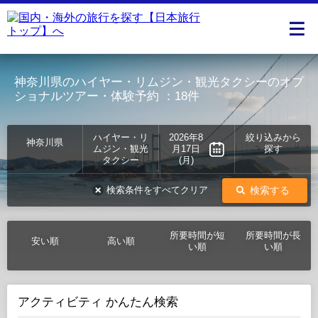
神奈川県のハイヤー・リムジン・観光タクシーのオプ
ショナルツアー・体験予約
：18件
ハイヤー・リ
2026年8
絞り込みから
神奈川県
ムジン・観光
月17日
探す
タクシー
(月)
検索する
検索条件をすべてクリア
所要時間が短
所要時間が長
安い順
高い順
い順
い順
アクティビティ かんたん検索