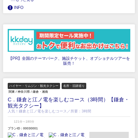
INFO
【PR】全国のテーマパーク、施設チケット、オプショナルツアーを
販売！
ハイヤー・リムジン・観光タクシー
名所・旧跡巡り
関東
/
神奈川県
/
鎌倉・湘南
C．鎌倉と江ノ電を楽しむコース（3時間）【鎌倉・
観光タクシー】
人気！鎌倉と江ノ電を楽しむコース／所要：3時間
121分～180分
プランID：00030001