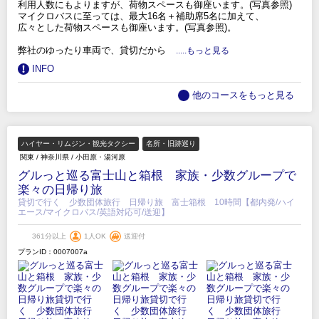
利用人数にもよりますが、荷物スペースも御座います。(写真参照)
マイクロバスに至っては、最大16名＋補助席5名に加えて、
広々とした荷物スペースも御座います。(写真参照)。
弊社のゆったり車両で、貸切だから
.....もっと見る
INFO
他のコースをもっと見る
ハイヤー・リムジン・観光タクシー
名所・旧跡巡り
関東
/
神奈川県
/
小田原・湯河原
グルっと巡る富士山と箱根 家族・少数グループで
楽々の日帰り旅
貸切で行く 少数団体旅行 日帰り旅 富士箱根 10時間【都内発/ハイ
エース/マイクロバス/英語対応可/送迎】
361分以上
1人OK
送迎付
プランID：0007007a