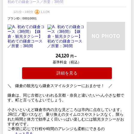
初めての鎌倉コース／所要：3時間
121分～180分
1人OK
プランID：00010001
24,120
円 ～
基準料金（税込）
詳細を見る
＼ 鎌倉の観光なら鎌倉スマイルタクシーにおまかせ！ ／
鎌倉は、同じ古都といわれる京都・奈良と違いたいへん小さな都で
す。町と言ってもよいでしょう。
小さいといえど鎌倉市内の主な見どころは市内に点在しています。
JR/江ノ電/バスなど、乗り換えのタイムロスやストレスなく、限ら
れた時間と体力で効率よく目いっぱい楽しむには観光タクシーがお
すすめです。
ご希望に応じて行程や時間のアレンジも柔軟にできるの
.....もっと見る