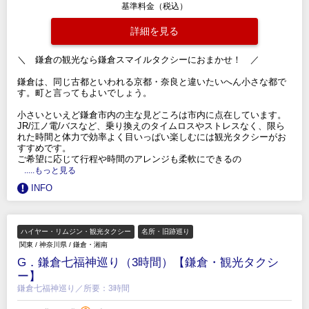
基準料金（税込）
詳細を見る
＼ 鎌倉の観光なら鎌倉スマイルタクシーにおまかせ！ ／
鎌倉は、同じ古都といわれる京都・奈良と違いたいへん小さな都で
す。町と言ってもよいでしょう。
小さいといえど鎌倉市内の主な見どころは市内に点在しています。
JR/江ノ電/バスなど、乗り換えのタイムロスやストレスなく、限ら
れた時間と体力で効率よく目いっぱい楽しむには観光タクシーがお
すすめです。
ご希望に応じて行程や時間のアレンジも柔軟にできるの
.....もっと見る
INFO
ハイヤー・リムジン・観光タクシー
名所・旧跡巡り
関東
/
神奈川県
/
鎌倉・湘南
G．鎌倉七福神巡り（3時間）【鎌倉・観光タクシ
ー】
鎌倉七福神巡り／所要：3時間