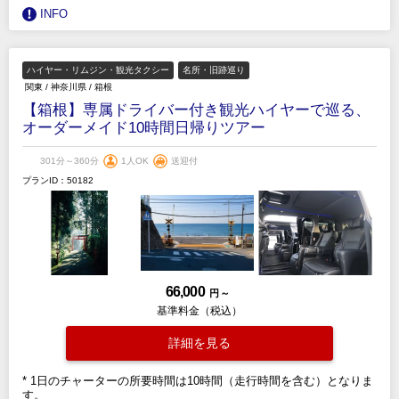
INFO
ハイヤー・リムジン・観光タクシー
名所・旧跡巡り
関東
/
神奈川県
/
箱根
【箱根】専属ドライバー付き観光ハイヤーで巡る、
オーダーメイド10時間日帰りツアー
301分～360分
1人OK
送迎付
プランID：50182
66,000
円 ～
基準料金（税込）
詳細を見る
* 1日のチャーターの所要時間は10時間（走行時間を含む）となりま
す。