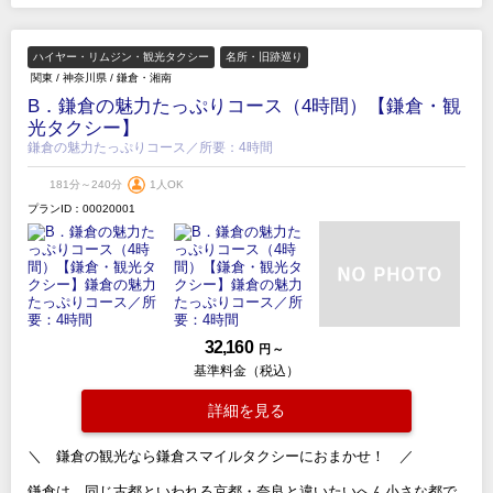
ハイヤー・リムジン・観光タクシー
名所・旧跡巡り
関東
/
神奈川県
/
鎌倉・湘南
B．鎌倉の魅力たっぷりコース（4時間）【鎌倉・観
光タクシー】
鎌倉の魅力たっぷりコース／所要：4時間
181分～240分
1人OK
プランID：00020001
32,160
円 ～
基準料金（税込）
詳細を見る
＼ 鎌倉の観光なら鎌倉スマイルタクシーにおまかせ！ ／
鎌倉は、同じ古都といわれる京都・奈良と違いたいへん小さな都で