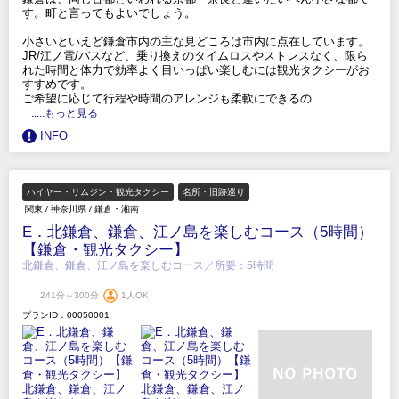
す。町と言ってもよいでしょう。
小さいといえど鎌倉市内の主な見どころは市内に点在しています。
JR/江ノ電/バスなど、乗り換えのタイムロスやストレスなく、限ら
れた時間と体力で効率よく目いっぱい楽しむには観光タクシーがお
すすめです。
ご希望に応じて行程や時間のアレンジも柔軟にできるの
.....もっと見る
INFO
ハイヤー・リムジン・観光タクシー
名所・旧跡巡り
関東
/
神奈川県
/
鎌倉・湘南
E．北鎌倉、鎌倉、江ノ島を楽しむコース（5時間）
【鎌倉・観光タクシー】
北鎌倉、鎌倉、江ノ島を楽しむコース／所要：5時間
241分～300分
1人OK
プランID：00050001