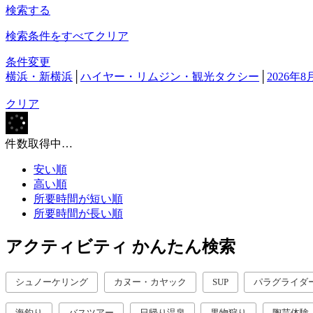
検索する
検索条件をすべてクリア
条件変更
横浜・新横浜
│
ハイヤー・リムジン・観光タクシー
│
2026年8
クリア
件数取得中…
安い順
高い順
所要時間が短い順
所要時間が長い順
アクティビティ かんたん検索
シュノーケリング
カヌー・カヤック
SUP
パラグライダ
海釣り
バスツアー
日帰り温泉
果物狩り
陶芸体験