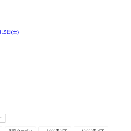
月15日(土)
ー
割引クーポン
～5,000円以下
～10,000円以下