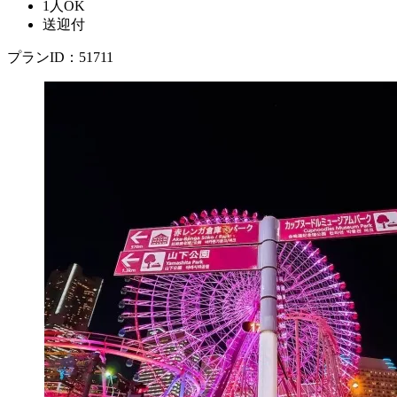
1人OK
送迎付
プランID：51711