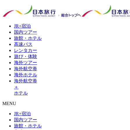
JR+
宿泊
国内
ツアー
旅館・
ホテル
高速
バス
レンタ
カー
遊び・
体験
海外
ツアー
海外
航空券
海外
ホテル
海外航空券
＋
ホテル
MENU
JR+宿泊
国内ツアー
旅館・ホテル