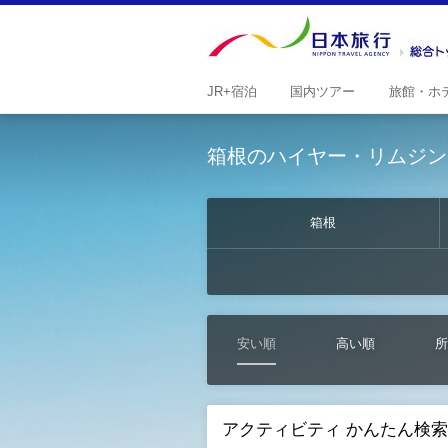
JR+
宿泊
国内
ツアー
旅館・
ホ
箱根のハイヤー・リムジン
箱根
安い順
高い順
所
アクティビティ かんたん検索