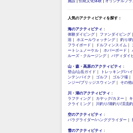
施設
|
伝統文化体験
|
オリジナルプラ
人気のアクティビティを探す：
海のアクティビティ
：
体験ダイビング
｜
ファンダイビング
浴
｜
ホエールウォッチング
｜
釣り/
フライボード
｜
ドルフィンスイム
｜
ートシュノーケル
｜
ホバーボード
｜
ルーズ・クルージング
｜
バディダイ
山・森・高原のアクティビティ
：
登山/山岳ガイド
｜
トレッキング/ハ
ンテンバイク
｜
ゴルフ
｜
ゴルフ場
｜
ンジー/ブリッジスウィング
｜
その他
川・湖のアクティビティ
：
ラフティング
｜
カヤック/カヌー
｜
キ
クライミング
｜
川釣り/湖釣り/渓流
空のアクティビティ
：
パラグライダー/ハンググライダー
｜
雪のアクティビティ
：