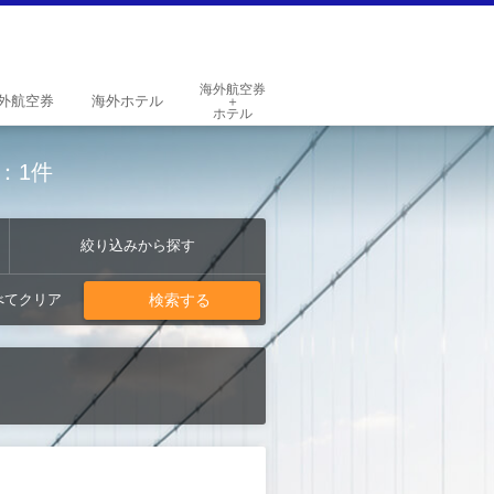
海外航空券
外
航空券
海外
ホテル
＋
ホテル
：1件
絞り込みから探す
検索する
べてクリア