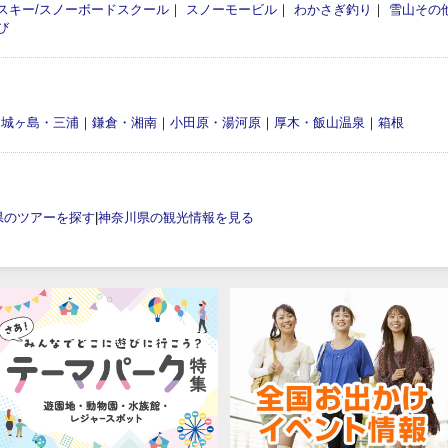
スキー/スノーボードスクール
｜
スノーモービル
｜
わかさぎ釣り
｜
雪山その
び
・城ヶ島・三浦
｜
鎌倉・湘南
｜
小田原・湯河原
｜
厚木・飯山温泉
｜
箱根
県のツアーを探す
|
神奈川県の観光情報を見る