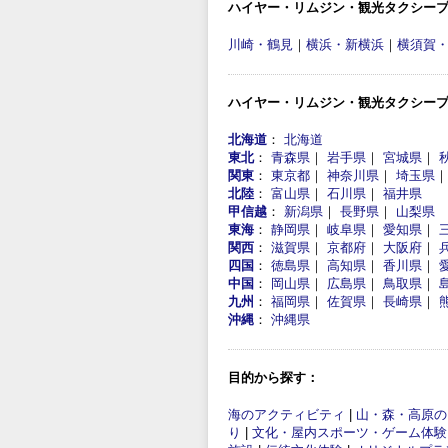
ハイヤー・リムジン・観光タクシー
川崎・鶴見
｜
横浜・新横浜
｜
横須賀
ハイヤー・リムジン・観光タクシー
北海道
：
北海道
東北
：
青森県
｜
岩手県
｜
宮城県
｜
関東
：
東京都
｜
神奈川県
｜
埼玉県
北陸
：
富山県
｜
石川県
｜
福井県
甲信越
：
新潟県
｜
長野県
｜
山梨県
東海
：
静岡県
｜
岐阜県
｜
愛知県
｜
関西
：
滋賀県
｜
京都府
｜
大阪府
｜
四国
：
徳島県
｜
高知県
｜
香川県
｜
中国
：
岡山県
｜
広島県
｜
鳥取県
｜
九州
：
福岡県
｜
佐賀県
｜
長崎県
｜
沖縄
：
沖縄県
目的から探す：
海のアクティビティ
|
山・森・高原の
り
|
文化・屋内スポーツ・ゲーム体験