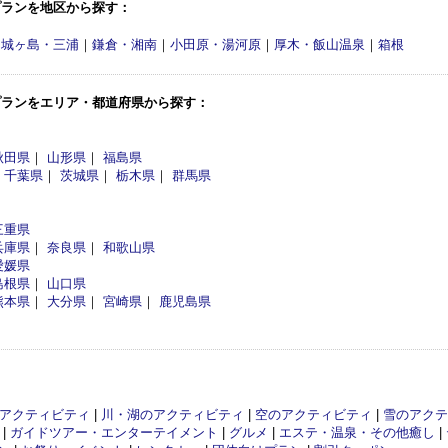
プランを地区から探す：
・城ヶ島・三浦
｜
鎌倉・湘南
｜
小田原・湯河原
｜
厚木・飯山温泉
｜
箱根
プランをエリア・都道府県から探す：
秋田県
｜
山形県
｜
福島県
｜
千葉県
｜
茨城県
｜
栃木県
｜
群馬県
三重県
兵庫県
｜
奈良県
｜
和歌山県
愛媛県
島根県
｜
山口県
熊本県
｜
大分県
｜
宮崎県
｜
鹿児島県
アクティビティ
|
川・湖のアクティビティ
|
空のアクティビティ
|
雪のアクテ
|
ガイドツアー・エンターテイメント
|
グルメ
|
エステ・温泉・その他癒し
|