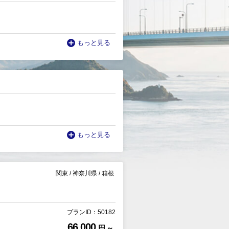
もっと見る
もっと見る
関東
/
神奈川県
/
箱根
プランID：50182
66,000
円 ～