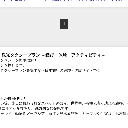
1
・観光タクシープラン ～遊び・体験・アクティビティ～
光タクシーを簡単検索！
ランを探せます。
光タクシープランを探すなら日本旅行の遊び・体験サイトで！
ットが目白押し！
らい等、休日に賑わう観光スポットのほか、世界中から観光客が訪れる箱根、
気エリアが多数あり、魅力的な観光県です。
ワールド、動物園ズーラシア、新江ノ島水族館等、カップルやご家族、お友達