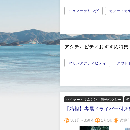
シュノーケリング
カヌー・カ
アクティビティおすすめ特集
マリンアクティビティ
アウト
ハイヤー・リムジン・観光タクシー
名
【箱根】専属ドライバー付き
301分～360分
1人OK
送迎