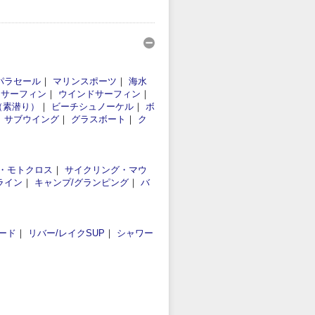
パラセール
｜
マリンスポーツ
｜
海水
｜
サーフィン
｜
ウインドサーフィン
｜
（素潜り）
｜
ビーチシュノーケル
｜
ボ
｜
サブウイング
｜
グラスボート
｜
ク
・モトクロス
｜
サイクリング・マウ
ライン
｜
キャンプ/グランピング
｜
バ
ード
｜
リバー/レイクSUP
｜
シャワー