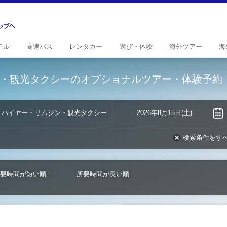
テル
高速
バス
レンタ
カー
遊び・
体験
海外
ツアー
海
・観光タクシーのオプショナルツアー・体験予約
ハイヤー・リムジン・観光タクシー
2026年8月15日(土)
検索条件をす
要時間が短い順
所要時間が長い順