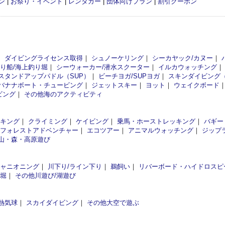
ン
|
お祭り・イベント
|
レンタカー
|
団体向けプラン
|
割引クーポン
｜
ダイビングライセンス取得
｜
シュノーケリング
｜
シーカヤック/カヌー
｜
釣り船/海上釣り堀
｜
シーウォーカー/潜水スクーター
｜
イルカウォッチング
スタンドアップパドル（SUP）
｜
ビーチヨガ/SUPヨガ
｜
スキンダイビング
バナナボート・チュービング
｜
ジェットスキー
｜
ヨット
｜
ウェイクボード
ビング
｜
その他海のアクティビティ
イキング
｜
クライミング
｜
ケイビング
｜
乗馬・ホーストレッキング
｜
バギー
フォレストアドベンチャー
｜
エコツアー
｜
アニマルウォッチング
｜
ジップ
山・森・高原遊び
ャニオニング
｜
川下り/ライン下り
｜
鵜飼い
｜
リバーボード・ハイドロスピ
釣堀
｜
その他川遊び/湖遊び
熱気球
｜
スカイダイビング
｜
その他大空で遊ぶ