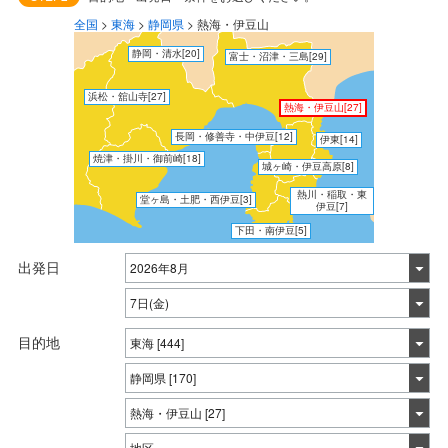
全国
>
東海
>
静岡県
>
熱海・伊豆山
静岡・清水
[20]
富士・沼津・三島
[29]
浜松・舘山寺
[27]
熱海・伊豆山
[27]
長岡・修善寺・中伊豆
[12]
伊東
[14]
焼津・掛川・御前崎
[18]
城ヶ崎・伊豆高原
[8]
熱川・稲取・東
堂ヶ島・土肥・西伊豆
[3]
伊豆
[7]
下田・南伊豆
[5]
出発日
目的地