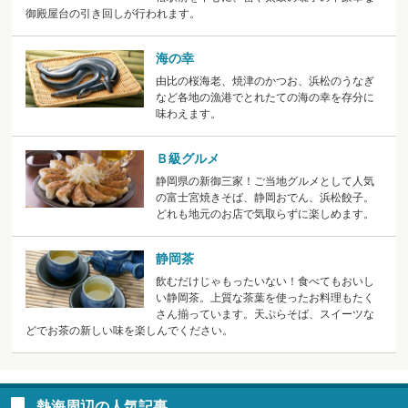
御殿屋台の引き回しが行われます。
海の幸
由比の桜海老、焼津のかつお、浜松のうなぎ
など各地の漁港でとれたての海の幸を存分に
味わえます。
Ｂ級グルメ
静岡県の新御三家！ご当地グルメとして人気
の富士宮焼きそば、静岡おでん、浜松餃子。
どれも地元のお店で気取らずに楽しめます。
静岡茶
飲むだけじゃもったいない！食べてもおいし
い静岡茶。上質な茶葉を使ったお料理もたく
さん揃っています。天ぷらそば、スイーツな
どでお茶の新しい味を楽しんでください。
熱海周辺の人気記事