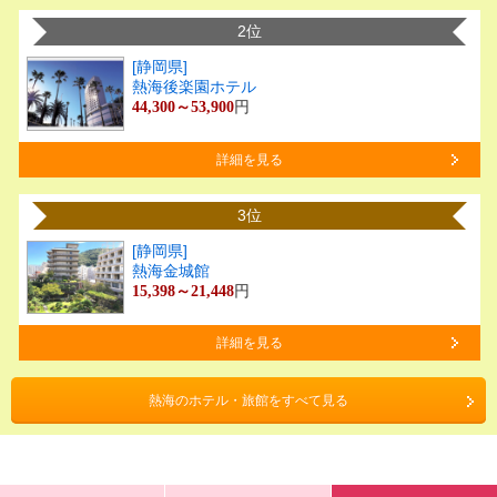
2位
[静岡県]
熱海後楽園ホテル
円
44,300～53,900
詳細を見る
3位
[静岡県]
熱海金城館
円
15,398～21,448
詳細を見る
熱海のホテル・旅館をすべて見る