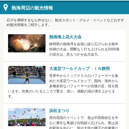
熱海周辺の観光情報
石川を満喫するなら外せない、観光スポット・グルメ・イベントなどおすす
め観光情報をご紹介します。
熱海海上花火大会
静岡県の熱海湾を会場に繰り広げられる毎年
恒例の大会。間断なく打ち上げられる5000発
の花火は、息もつかせぬ大迫力。
大道芸ワールドカップ ＩＮ静岡
世界中からトップクラスのパフォーマーを集
めた大道芸ワールドカップ。国内、海外から
多種多彩なパフォーマーが自慢の芸、技を競
います。街角のいたるところで驚き、笑い、感動の渦が湧き上がりま
す。
浜松まつり
県内屈指のイベントで、昼は中田島砂丘を中
心に勇壮な凧揚げ合戦繰り広げられ、夜は浜
松駅前を中心に、笛や太鼓の囃子の中豪華な