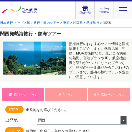
マイページ
（予約確認）
店舗一覧
日本旅行 トップ
国内旅行・国内ツアー
東海
静岡県
熱海旅行
>
>
>
>
> 関西発
関西発熱海旅行・熱海ツアー
熱海旅行のおすすめツアー情報と観光
情報をご紹介します。熱海温泉、初
島、MOA美術館など、見どころ満載
の熱海。宿泊プランやJR、航空機往
復と宿泊がセットになったプランな
ど、格安のセール商品からこだわりの
プランまで、熱海の旅行プランを豊富
にご用意しています。
JR+宿泊セットプラン
宿泊プラン
航空+宿泊セットプラン
STEP1
出発地をお選びください。
出発地
STEP2
目的地・出発日・条件をお選びください。