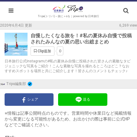
Tripa(トリパ)～旅に＋αを｜powered by 日本旅行
2020年6月4日 更新
6,269 view
自慢したくなる旅を！#私の夏休み自慢で投稿
されたみんなの夏の思い出総まとめ
0
Clip追加
日本旅行公式Instagramの#私の夏休み自慢に投稿された皆さんの素敵なタビ
ジェニックな写真をご紹介！こんな素敵な写真を撮れるところはどこ？なお
すすめスポットを場所と共にご紹介します！皆さんのコメントもチェック♪
Tripα編集部
シェア
送る
※情報は記事公開時点のものです。営業時間や休業日など掲載情報
から変更になる可能性があるため、お出かけの際は事前に公式HP
などでご確認ください。