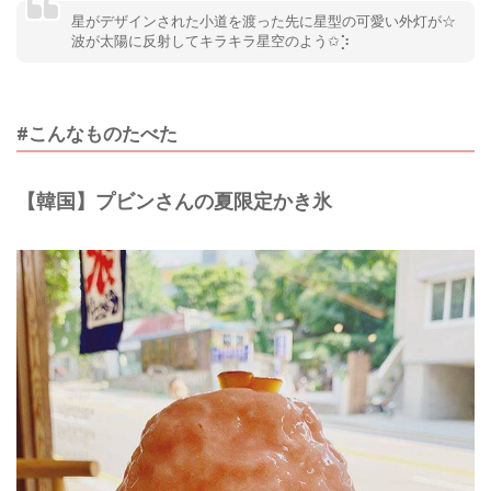
星がデザインされた小道を渡った先に 星型の可愛い外灯が☆
波が太陽に反射して キラキラ星空のよう✩︎⡱
#こんなものたべた
【韓国】プビンさんの夏限定かき氷