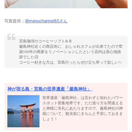
写真提供：
@mayuchannel65さん
宮島珈琲のコーヒーソフト☕️🍦
厳島神社近くの商店街に、おしゃれカフェが出来てたので🙊
築100年の商家をリノベーションしたという店内は居心地抜
群でした😉
コーヒー好きな方は、宮島行ったらぜひ立ち寄って欲しい✨
神が宿る島・宮島の世界遺産「厳島神社」
世界遺産「厳島神社」は言わずと知れたパワー
スポット密集地帯です。ただ巡り方を間違える
と神様に失礼にあたりますので、厳島神社の神
様について、観光前にきちんと予習しておきま
しょう！