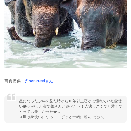
写真提供：
@nonzrealさん
星になった少年を見た時から10年以上密かに憧れていた象使
い🐘♡ やっと海で象さんと遊べた〜！人懐っこくて可愛くて
とっても楽しかった❤️☺️
来世は象使いになって、ずっと一緒に遊んでたい。