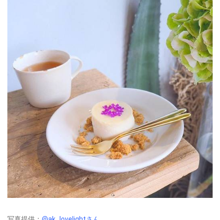
写真提供：
@ak_lovelightさん