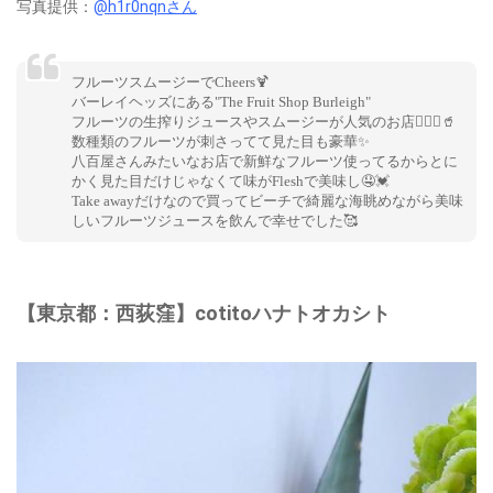
写真提供：
@h1r0nqnさん
フルーツスムージーでCheers🍹
バーレイヘッズにある"The Fruit Shop Burleigh"
フルーツの生搾りジュースやスムージーが人気のお店💁🏽‍♀️🥤
数種類のフルーツが刺さってて見た目も豪華✨
八百屋さんみたいなお店で新鮮なフルーツ使ってるからとに
かく見た目だけじゃなくて味がFleshで美味し🤤💓
Take awayだけなので買ってビーチで綺麗な海眺めながら美味
しいフルーツジュースを飲んで幸せでした🥰
【東京都：西荻窪】cotitoハナトオカシト