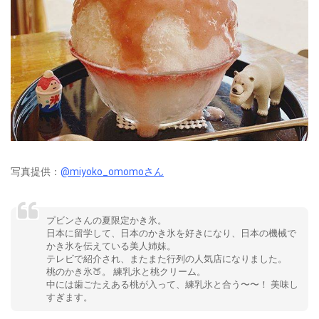
写真提供：
@miyoko_omomoさん
プビンさんの夏限定かき氷。
日本に留学して、日本のかき氷を好きになり、日本の機械で
かき氷を伝えている美人姉妹。
テレビで紹介され、またまた行列の人気店になりました。
桃のかき氷🍑。 練乳氷と桃クリーム。
中には歯ごたえある桃が入って、練乳氷と合う〜〜！ 美味し
すぎます。