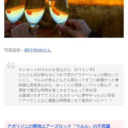
写真提供：
@h1r0nqnさん
サンセットのウルルを見ながら、白ワイン🥂🍾
どんどん日が落ちるにつれて空のグラデーションが変わって
いくし、ウルルの色もどんどん変わってすごい綺麗やった💓
綺麗な景色見ながら、ゆっくりと美味しいワイン飲んで、お
洒落で贅沢な時間を過ごさせてもらって幸せ😘
お腹減りすぎてて３人ともカナッペに夢中やったけど🤫笑
ツアーでこんなに素敵な時間過ごせて最高やった〜！ ！
アボリジニの聖地エアーズロック「ウルル」の不思議