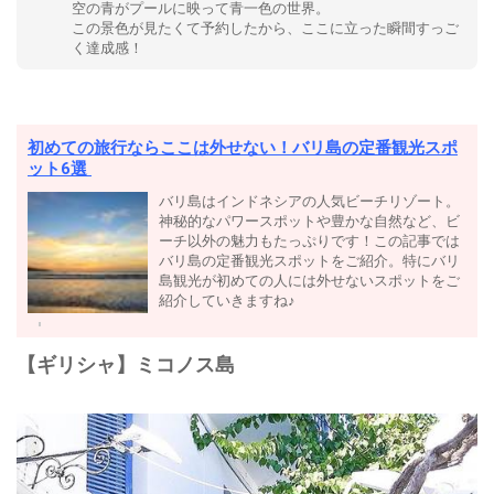
空の青がプールに映って青一色の世界。
この景色が見たくて予約したから、ここに立った瞬間すっご
く達成感！
初めての旅行ならここは外せない！バリ島の定番観光スポ
ット6選
バリ島はインドネシアの人気ビーチリゾート。
神秘的なパワースポットや豊かな自然など、ビ
ーチ以外の魅力もたっぷりです！この記事では
バリ島の定番観光スポットをご紹介。特にバリ
島観光が初めての人には外せないスポットをご
紹介していきますね♪
【ギリシャ】ミコノス島