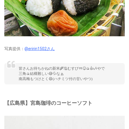
写真提供：
@eririn1502さん
皆さんお待ちかねの新米🌾塩むすび🍴😋🍙👍🎶やで
三角🍙結構難しい😅‪‪💦‬なぁ
南高梅もつけとく😄(ハチミツ付の甘いやつ)
【広島県】宮島珈琲のコーヒーソフト