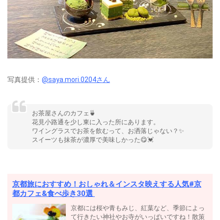
写真提供：
@saya.mori.0204さん
お茶屋さんのカフェ🍵
花見小路通を少し東に入った所にあります。
ワイングラスでお茶を飲むって、お洒落じゃない？✨
スイーツも抹茶が濃厚で美味しかった😋💓
京都旅におすすめ！おしゃれ＆インスタ映えする人気#京
都カフェ&食べ歩き30選
京都には桜や青もみじ、紅葉など、季節によっ
て行きたい神社やお寺がいっぱいですね！散策