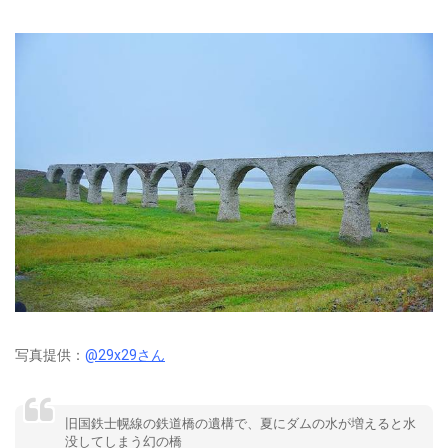
写真提供：
@29x29さん
旧国鉄士幌線の鉄道橋の遺構で、夏にダムの水が増えると水
没してしまう幻の橋⠀