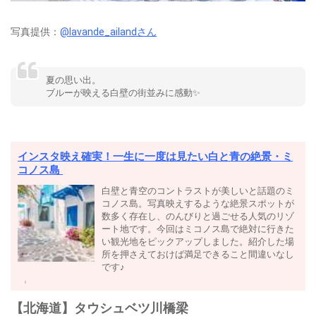
写真提供：
@lavande_ailandさん
夏の思い出。
ブルーが映える白壁の街並みに感動✨
インスタ映え確実！一生に一度は見たい白と青の絶景・ミ
コノス島
白壁と青空のコントラストが美しいと話題のミ
コノス島。写真映えするような絶景スポットが
数多く存在し、のんびりと過ごせる人気のリゾ
ート地です。今回はミコノス島で絶対に行きた
い観光地をピックアップしました。紹介した場
所を押さえておけば満足できること間違いなし
です♪
【北海道】タウシュベツ川橋梁