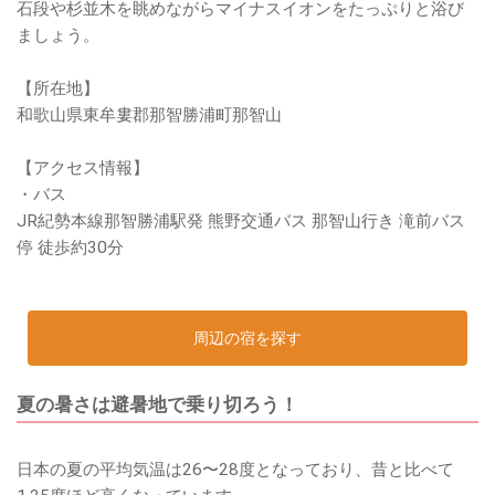
石段や杉並木を眺めながらマイナスイオンをたっぷりと浴び
ましょう。
【所在地】
和歌山県東牟婁郡那智勝浦町那智山
【アクセス情報】
・バス
JR紀勢本線那智勝浦駅発 熊野交通バス 那智山行き 滝前バス
停 徒歩約30分
周辺の宿を探す
夏の暑さは避暑地で乗り切ろう！
日本の夏の平均気温は26〜28度となっており、昔と比べて