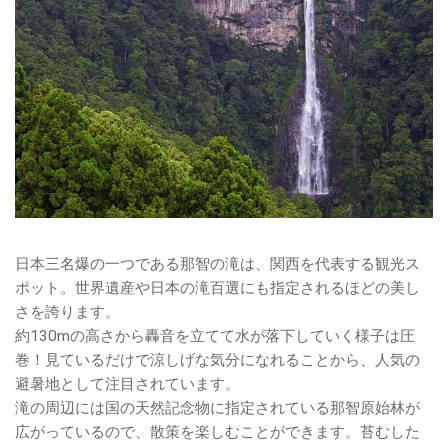
日本三名爆の一つである那智の滝は、関西を代表する観光ス
ポット。世界遺産や日本の滝百選にも指定されるほどの美し
さを誇ります。
約130mの高さから轟音を立てて水が落下していく様子は圧
巻！見ているだけで涼しげな気分になれることから、人気の
避暑地として注目されています。
滝の周辺には国の天然記念物に指定されている那智原始林が
広がっているので、散策を楽しむことができます。苔むした