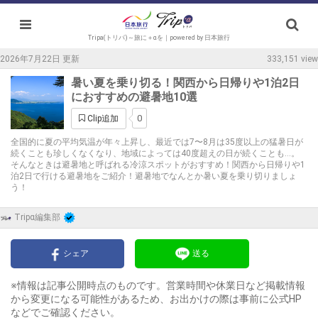
Tripa(トリパ)～旅に＋αを｜powered by 日本旅行
2026年7月22日 更新
333,151 view
暑い夏を乗り切る！関西から日帰りや1泊2日
におすすめの避暑地10選
0
Clip追加
全国的に夏の平均気温が年々上昇し、最近では7〜8月は35度以上の猛暑日が
続くことも珍しくなくなり、地域によっては40度超えの日が続くことも…。
そんなときは避暑地と呼ばれる冷涼スポットがおすすめ！関西から日帰りや1
泊2日で行ける避暑地をご紹介！避暑地でなんとか暑い夏を乗り切りましょ
う！
Tripα編集部
シェア
送る
※情報は記事公開時点のものです。営業時間や休業日など掲載情報
から変更になる可能性があるため、お出かけの際は事前に公式HP
などでご確認ください。