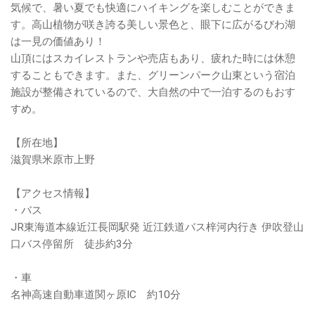
気候で、暑い夏でも快適にハイキングを楽しむことができま
す。高山植物が咲き誇る美しい景色と、眼下に広がるびわ湖
は一見の価値あり！
山頂にはスカイレストランや売店もあり、疲れた時には休憩
することもできます。また、グリーンパーク山東という宿泊
施設が整備されているので、大自然の中で一泊するのもおす
すめ。
【所在地】
滋賀県米原市上野
【アクセス情報】
・バス
JR東海道本線近江長岡駅発 近江鉄道バス梓河内行き 伊吹登山
口バス停留所 徒歩約3分
・車
名神高速自動車道関ヶ原IC 約10分