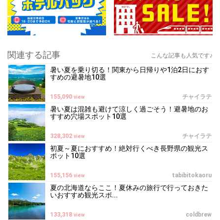
関連する記事
こんな記事も人気です♪
暑い夏を乗り切る！関東から日帰りや1泊2日におす
すめの避暑地10選
155,090
チャイラテ
view
暑い夏は混雑も避けて涼しく過ごそう！避暑地のお
すすめ穴場スポット10選
328,302
チャイラテ
view
初夏～夏におすすめ！絶対行くべき長野県の観光ス
ポット10選
155,156
tabibitokaoru
view
夏の北海道ならここ！夏休みの旅行で行っておきた
いおすすめ観光スポ...
133,318
coldbrew
view