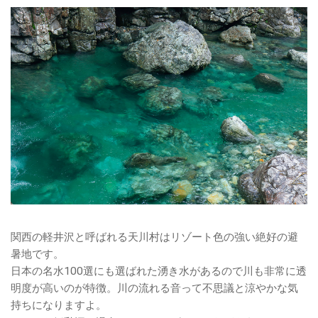
関西の軽井沢と呼ばれる天川村はリゾート色の強い絶好の避
暑地です。
日本の名水100選にも選ばれた湧き水があるので川も非常に透
明度が高いのが特徴。川の流れる音って不思議と涼やかな気
持ちになりますよ。