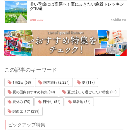
暑い季節には高原へ！夏に歩きたい絶景トレッキン
グ10選
490
coldbrew
view
この記事のキーワード
1泊2日 (68)
国内旅行 (2,224)
夏 (117)
夏の国内おすすめ特集 (89)
夏は涼しく過ごしたい特集 (33)
夏休み (70)
日帰り (84)
避暑地 (34)
関西エリア (239)
ピックアップ特集