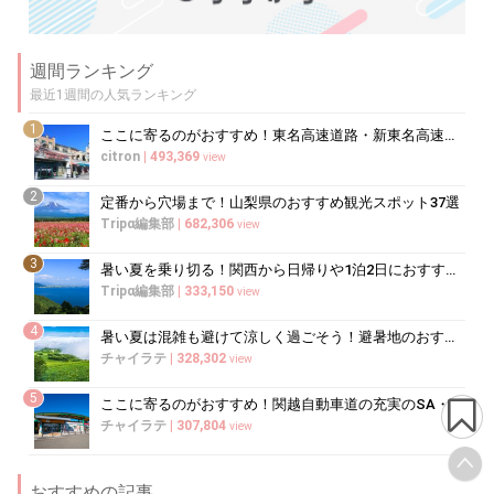
週間ランキング
最近1週間の人気ランキング
1
ここに寄るのがおすすめ！東名高速道路・新東名高速道路の充実のSA・PA10選
citron
|
493,369
view
2
定番から穴場まで！山梨県のおすすめ観光スポット37選
Tripα編集部
|
682,306
view
3
暑い夏を乗り切る！関西から日帰りや1泊2日におすすめの避暑地10選
Tripα編集部
|
333,150
view
4
暑い夏は混雑も避けて涼しく過ごそう！避暑地のおすすめ穴場スポット10選
チャイラテ
|
328,302
view
5
ここに寄るのがおすすめ！関越自動車道の充実のSA・PA5選
チャイラテ
|
307,804
view
おすすめの記事