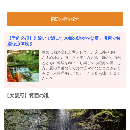
周辺の宿を探す
【予約必須】川沿いで過ごす京都の涼やかな夏！川床で特
別な涼体験を
夏の京都の楽しみ方として、川床は外せませ
ん！心地よい涼しさを感じながら、静かな自然
とともに料理をゆっくり楽しめる絶好の過ごし
方。夏の京都ならではの涼やかなひとときとと
もに、京料理をはじめとした美食も味わいませ
んか？
【大阪府】箕面の滝