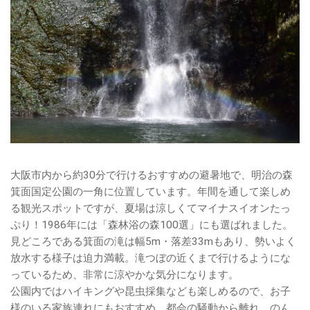
大阪市内から約30分で行けるおすすめの避暑地で、明治の森
箕面国定公園の一角に位置しています。年間を通して楽しめ
る観光スポットですが、夏場は涼しくてマイナスイオンたっ
ぷり！1986年には「森林浴の森100選」にも選ばれました。
見どころである箕面の滝は幅5m・落差33mもあり、勢いよく
放水する様子は迫力満載。滝つぼの近くまで行けるようにな
っているため、非常に涼やかな気分になります。
公園内ではハイキングや昆虫採集なども楽しめるので、お子
様のいる家族連れにもおすすめ。都会の騒動から離れ、のん