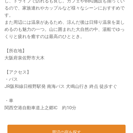
し、ドライブで訪れるも良し。カフェやBBQ施設も揃ってい
るので、家族連れやカップルなど様々なシーンにおすすめで
す。
また周辺には温泉があるため、涼んだ後は日帰り温泉を楽し
めるのも魅力の一つ。山に囲まれた大自然の中、湯船でゆっ
くりと疲れを癒すのは最高のひととき。
【所在地】
大阪府泉佐野市大木
【アクセス】
・バス
JR阪和線日根野駅発 南海バス 犬鳴山行き 終点 徒歩すぐ
・車
関西空港自動車道上之郷IC 約10分
周辺の宿を探す