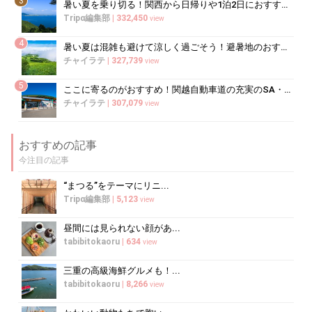
3
暑い夏を乗り切る！関西から日帰りや1泊2日におすすめの避暑地10選
Tripα編集部
|
332,450
view
4
暑い夏は混雑も避けて涼しく過ごそう！避暑地のおすすめ穴場スポット10選
チャイラテ
|
327,739
view
5
ここに寄るのがおすすめ！関越自動車道の充実のSA・PA5選
チャイラテ
|
307,079
view
おすすめの記事
今注目の記事
“まつる”をテーマにリニ...
Tripα編集部
|
5,123
view
昼間には見られない顔があ...
tabibitokaoru
|
634
view
三重の高級海鮮グルメも！...
tabibitokaoru
|
8,266
view