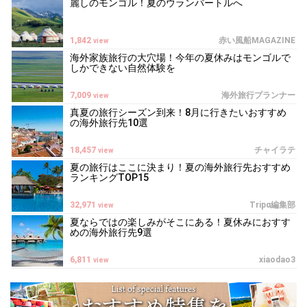
麗しのモンゴル！夏のウランバートルへ
1,842
赤い風船MAGAZINE
view
海外家族旅行の大穴場！今年の夏休みはモンゴルで
しかできない自然体験を
7,009
海外旅行プランナー
view
真夏の旅行シーズン到来！8月に行きたいおすすめ
の海外旅行先10選
18,457
チャイラテ
view
夏の旅行はここに決まり！夏の海外旅行先おすすめ
ランキングTOP15
32,971
Tripα編集部
view
夏ならではの楽しみがそこにある！夏休みにおすす
めの海外旅行先9選
6,811
xiaodao3
view