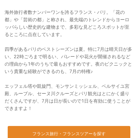
海外旅行者数ナンバーワンを誇るフランス・パリ。「花の
都」や「芸術の都」と称され、最先端のトレンドからヨーロ
ッパらしい歴史的な建物まで、多彩な見どころスポットが至
るところに点在しています。
四季があるパリのベストシーズンは夏。特に7月は晴天日が多
い、22時ごろまで明るい、パレードや花火が開催されるなど
の理由から1年のうちで最もおすすめです。夜のピクニックと
いう貴重な経験ができるのも、7月の特権♪
エッフェル塔や凱旋門、モンサンミッシェル、ベルサイユ宮
殿、ルーブル、セーヌ川クルーズとパリ観光はとにかく盛り
だくさんですが、7月は日が長いので1日を有効に使うことが
できますよ！
フランス旅行・フランスツアーを探す