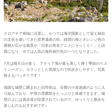
クロアチア南端に位置し、かつては海洋国家として栄え独自
の文化を築いてきた世界遺産の街。紺碧の海とオレンジ色の
屋根が広がる風景が「日本の有名アニメにそっくり！」と話
題になり、今では人気の海外旅行先の一つとなりました。
7月は晴天日が多く、アドリア海が最も美しく輝く季節のベス
トシーズン。カラッとした気候なので街歩きしやすく、写真
映えもバッチリです！
強固な城壁に囲まれた旧市街は、石畳の小道迷路のように入
り組んでおり、中世の雰囲気をたっぷりと体感できます。城
壁の上には遊歩道が設置されているので、ゆっくりと散歩を
楽しむのもおすすめです♪