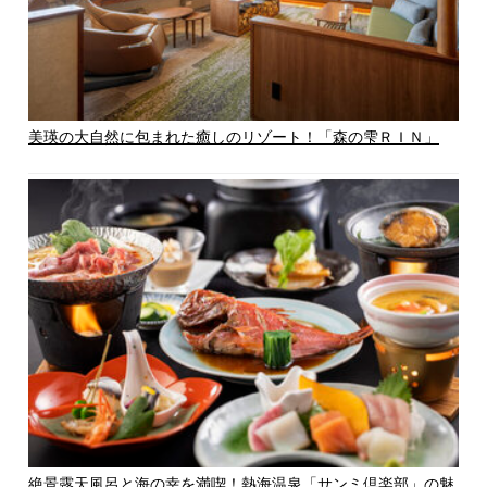
美瑛の大自然に包まれた癒しのリゾート！「森の雫ＲＩＮ」
絶景露天風呂と海の幸を満喫！熱海温泉「サンミ倶楽部」の魅