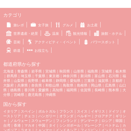
カテゴリ
旅レポ
女子旅
グルメ
お土産
世界遺産・絶景
温泉
観光情報
旅館・ホテル
芸術
アクティビティ・イベント
パワースポット
鉄道
お役立ち
都道府県から探す
北海道
｜
青森県
｜
岩手県
｜
宮城県
｜
秋田県
｜
山形県
｜
福島県
｜
茨城県
｜
栃木県
｜
群馬県
｜
埼玉県
｜
千葉県
｜
東京都
｜
神奈川県
｜
新潟県
｜
富山県
｜
石川県
｜
福
井県
｜
山梨県
｜
長野県
｜
岐阜県
｜
静岡県
｜
愛知県
｜
三重県
｜
滋賀県
｜
京都府
｜
大阪府
｜
兵庫県
｜
奈良県
｜
和歌山県
｜
鳥取県
｜
島根県
｜
岡山県
｜
広島県
｜
山口
県
｜
徳島県
｜
香川県
｜
愛媛県
｜
高知県
｜
福岡県
｜
佐賀県
｜
長崎県
｜
熊本県
｜
大
分県
｜
宮崎県
｜
鹿児島県
｜
沖縄県
国から探す
イタリア
｜
スペイン
｜
ポルトガル
｜
フランス
｜
スイス
｜
イギリス
｜
ドイツ
｜
オ
ーストリア
｜
チェコ
｜
ハンガリー
｜
オランダ
｜
ベルギー
｜
クロアチア
｜
ギリシ
ャ
｜
ノルウェー
｜
スウェーデン
｜
フィンランド
｜
デンマーク
｜
ロシア
｜
韓国
｜
台湾
｜
香港
｜
マカオ
｜
中国
｜
タイ
｜
シンガポール
｜
マレーシア
｜
ベトナム
｜
カ
ンボジア
｜
ラオス
｜
ミャンマー
｜
インドネシア
｜
フィリピン
｜
インド
｜
スリラ