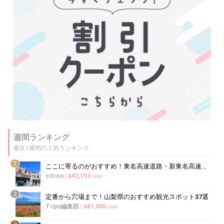
週間ランキング
最近1週間の人気ランキング
1
ここに寄るのがおすすめ！東名高速道路・新東名高速道路の充実のSA・PA10選
citron
|
492,193
view
2
定番から穴場まで！山梨県のおすすめ観光スポット37選
Tripα編集部
|
681,000
view