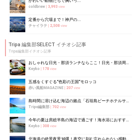
かわいい動物たちで胸いっ...
coldbrew
|
3,993
view
定番から穴場まで！神戸の...
チャイラテ
|
2,508
view
Tripa 編集部SELECT イチオシ記事
Tripa編集部イチオシ記事
おしゃれな日光・那須ランチならここ！日光・那須周辺のおすすめレストラン10選
Keyko
|
178
view
五感をくすぐる“色彩の王国”モロッコ
赤い風船MAGAZINE
|
207
view
島時間に溶け込む海辺の拠点「石垣島ビーチホテルサンシャイン」で心ほどけるく...
Tripα編集部
|
702
view
今年の夏は房総半島の海辺で過ごす！海水浴におすすめの宿10選
Keyko
|
308
view
北海道の絶景夜景10選！夜空に刻む忘れられない感動の光景へ