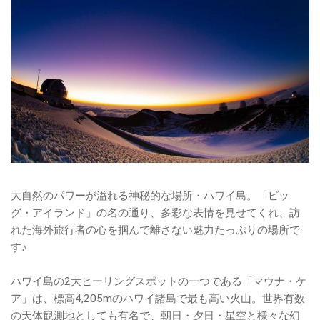
大自然のパワーが溢れる神秘的な場所・ハワイ島。「ビッ
グ・アイランド」の名の通り、多彩な表情を見せてくれ、訪
れた海外旅行者の心を掴んで離さない魅力たっぷりの場所で
す♪
ハワイ島の2大ヒーリングスポットの一つである「マウナ・ケ
ア」は、標高4,205mのハワイ諸島で最も高い火山。世界有数
の天体観測地としても有名で、朝日・夕日・星空と様々な幻