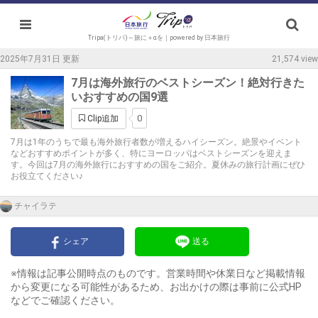
Tripa(トリパ)～旅に＋αを｜powered by 日本旅行
2025年7月31日 更新
21,574 view
7月は海外旅行のベストシーズン！絶対行きた
いおすすめの国9選
0
Clip追加
7月は1年のうちで最も海外旅行者数が増えるハイシーズン。絶景やイベント
などおすすめポイントが多く、特にヨーロッパはベストシーズンを迎えま
す。今回は7月の海外旅行におすすめの国をご紹介。夏休みの旅行計画にぜひ
お役立てください♪
チャイラテ
シェア
送る
※情報は記事公開時点のものです。営業時間や休業日など掲載情報
から変更になる可能性があるため、お出かけの際は事前に公式HP
などでご確認ください。