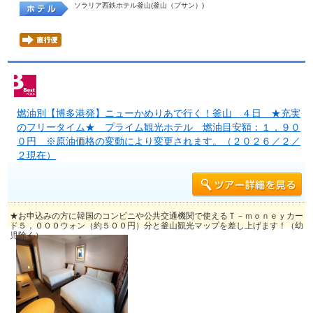
ソラリア西鉄ホテル釜山(釜山（プサン）)
燃油別【博多港発】ニューかめりあで行く！釜山 ４日 ★充実
のフリータイム★ プライム観光ホテル 燃油目安額：１，９０
０円 ※原油価格の変動により変更されます。（２０２６／２／
２現在）
★お申込みの方に韓国のコンビニや公共交通機関で使えるＴ－ｍｏｎｅｙカー
ド５，０００ウォン（約５００円）分と釜山観光マップを差し上げます！（幼
児除く）