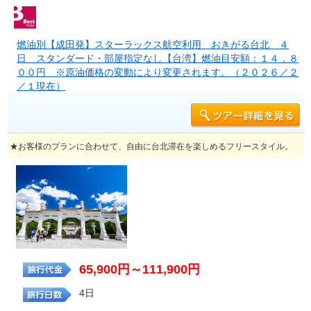
燃油別【成田発】スターラックス航空利用 おきがる台北 ４
日 スタンダード・部屋指定なし【台湾】燃油目安額：１４，８
００円 ※原油価格の変動により変更されます。（２０２６／２
／１現在）
★お客様のプランに合わせて、自由に台北滞在を楽しめるフリースタイル。
65,900円～111,900円
4日