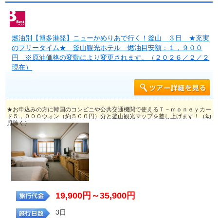
燃油別【博多港発】ニューかめりあで行く！釜山 ３日 ★充実
のフリータイム★ 釜山観光ホテル 燃油目安額：１，９００
円 ※原油価格の変動により変更されます。（２０２６／２／２
現在）
★お申込みの方に韓国のコンビニや公共交通機関で使えるＴ－ｍｏｎｅｙカー
ド５，０００ウォン（約５００円）分と釜山観光マップを差し上げます！（幼
児除く）
19,900円～35,900円
3日