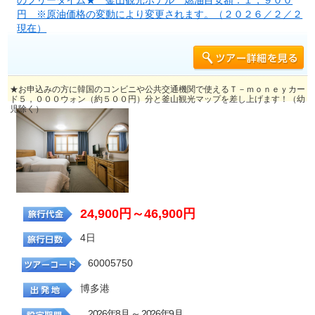
のフリータイム★ 釜山観光ホテル 燃油目安額：１，９００
円 ※原油価格の変動により変更されます。（２０２６／２／２
現在）
★お申込みの方に韓国のコンビニや公共交通機関で使えるＴ－ｍｏｎｅｙカー
ド５，０００ウォン（約５００円）分と釜山観光マップを差し上げます！（幼
児除く）
24,900円～46,900円
4日
60005750
博多港
2026年8月 ～ 2026年9月