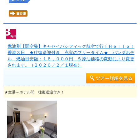
燃油別【関空発】キャセイパシフィック航空で行くＨｅｌｌｏ！
香港３日 ★往復送迎付き 充実のフリータイム★ パンダホテ
ル 燃油目安額：１６，０００円 ※原油価格の変動により変更
されます。（２０２６／２／１現在）
★空港～ホテル間 往復送迎付き！