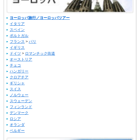
ヨーロッパ旅行／ヨーロッパツアー
イタリア
スペイン
ポルトガル
フランス
>
パリ
イギリス
ドイツ
>
ロマンチック街道
オーストリア
チェコ
ハンガリー
クロアチア
ギリシャ
スイス
ノルウェー
スウェーデン
フィンランド
デンマーク
ロシア
オランダ
ベルギー