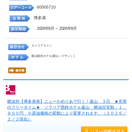
60005710
博多港
2026年8月 ～ 2026年9月
カメリアライン
釜山観光ホテル(釜山（プサン）)
燃油別【博多港発】ニューかめりあで行く！釜山 ３日 ★充実
のフリータイム★ ソラリア西鉄ホテル釜山 燃油目安額：１，
９００円 ※原油価格の変動により変更されます。（２０２６／
２／２現在）