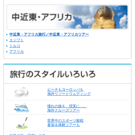
中近東・アフリカ旅行／中近東・アフリカツアー
エジプト
トルコ
アフリカ
ビーチもヨーロッパも
海外リゾートウェディング
憧れの旅を、現実に…。
海外クルーズツアー
世界中のスポーツ観戦
参加＆体験ツアーも