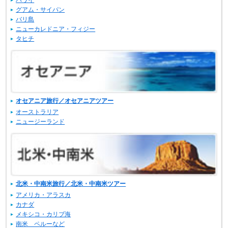
ハワイ
グアム・サイパン
バリ島
ニューカレドニア・フィジー
タヒチ
オセアニア旅行／オセアニアツアー
オーストラリア
ニュージーランド
北米・中南米旅行／北米・中南米ツアー
アメリカ・アラスカ
カナダ
メキシコ・カリブ海
南米 ペルーなど