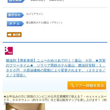
カメリアライン
釜山観光ホテル(釜山（プサン）)
燃油別【博多港発】ニューかめりあで行く！釜山 ４日 ★充実
のフリータイム★ ソラリア西鉄ホテル釜山 燃油目安額：１，
９００円 ※原油価格の変動により変更されます。（２０２６／
２／２現在）
★お申込みの方に韓国のコンビニや公共交通機関で使えるＴ－ｍｏｎｅｙカー
ド５，０００ウォン（約５００円）分と釜山観光マップを差し上げます！（幼
児除く）