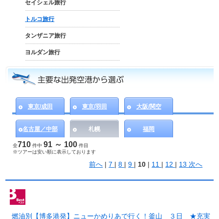
セイシェル旅行
トルコ旅行
タンザニア旅行
ヨルダン旅行
東京/成田
東京/羽田
大阪/関空
名古屋／中部
札幌
福岡
710
91 ～ 100
全
件中
件目
※ツアーは安い順に表示しております
前へ
|
7
|
8
|
9
|
10
|
11
|
12
|
13
次へ
燃油別【博多港発】ニューかめりあで行く！釜山 ３日 ★充実