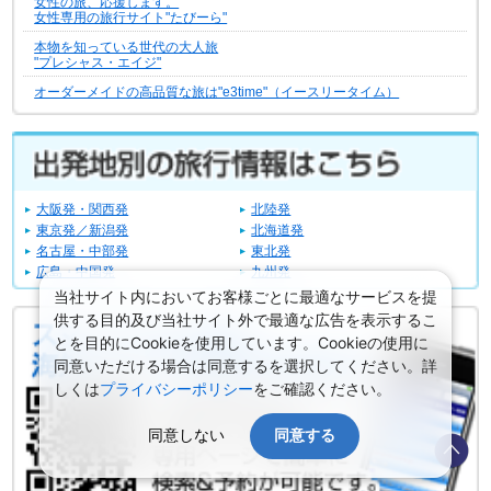
女性の旅、応援します。
女性専用の旅行サイト"たびーら"
本物を知っている世代の大人旅
"プレシャス・エイジ"
オーダーメイドの高品質な旅は"e3time"（イースリータイム）
大阪発・関西発
北陸発
東京発／新潟発
北海道発
名古屋・中部発
東北発
広島・中国発
九州発
当社サイト内においてお客様ごとに最適なサービスを提
供する目的及び当社サイト外で最適な広告を表示するこ
とを目的にCookieを使用しています。Cookieの使用に
同意いただける場合は同意するを選択してください。詳
しくは
プライバシーポリシー
をご確認ください。
同意しない
同意する