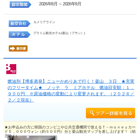
2026年8月 ～ 2026年9月
カメリアライン
プライム観光ホテル(釜山（プサン）)
燃油別【博多港発】ニューかめりあで行く！釜山 ３日 ★充実
のフリータイム★ ノッテ ラ ミアホテル 燃油目安額：１，
９００円 ※原油価格の変動により変更されます。（２０２６／
２／２現在）
★お申込みの方に韓国のコンビニや公共交通機関で使えるＴ－ｍｏｎｅｙカー
ド５，０００ウォン（約５００円）分と釜山観光マップを差し上げます！（幼
児除く）