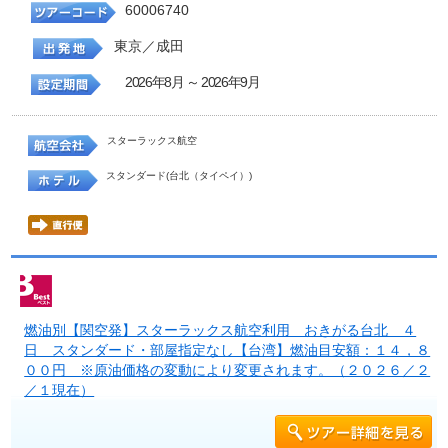
60006740
東京／成田
2026年8月 ～ 2026年9月
スターラックス航空
スタンダード(台北（タイペイ）)
燃油別【関空発】スターラックス航空利用 おきがる台北 ４
日 スタンダード・部屋指定なし【台湾】燃油目安額：１４，８
００円 ※原油価格の変動により変更されます。（２０２６／２
／１現在）