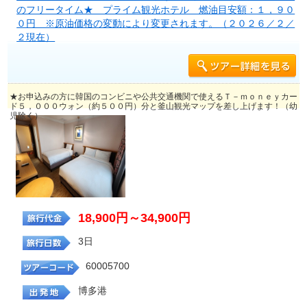
のフリータイム★ プライム観光ホテル 燃油目安額：１，９０
０円 ※原油価格の変動により変更されます。（２０２６／２／
２現在）
★お申込みの方に韓国のコンビニや公共交通機関で使えるＴ－ｍｏｎｅｙカー
ド５，０００ウォン（約５００円）分と釜山観光マップを差し上げます！（幼
児除く）
18,900円～34,900円
3日
60005700
博多港