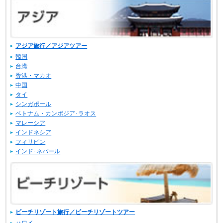
アジア旅行／アジアツアー
韓国
台湾
香港・マカオ
中国
タイ
シンガポール
ベトナム・カンボジア･ラオス
マレーシア
インドネシア
フィリピン
インド･ネパール
ビーチリゾート旅行／ビーチリゾートツアー