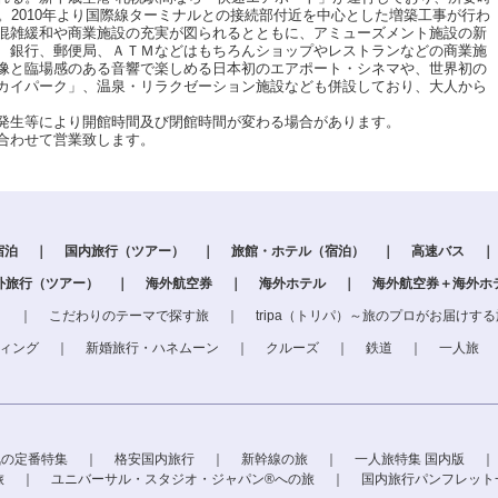
。2010年より国際線ターミナルとの接続部付近を中心とした増築工事が行わ
混雑緩和や商業施設の充実が図られるとともに、アミューズメント施設の新
、銀行、郵便局、ＡＴＭなどはもちろんショップやレストランなどの商業施
像と臨場感のある音響で楽しめる日本初のエアポート・シネマや、世界初の
カイパーク」、温泉・リラクゼーション施設なども併設しており、大人から
発生等により開館時間及び閉館時間が変わる場合があります。
合わせて営業致します。
宿泊
｜
国内旅行（ツアー）
｜
旅館・ホテル（宿泊）
｜
高速バス
｜
外旅行（ツアー）
｜
海外航空券
｜
海外ホテル
｜
海外航空券＋海外ホ
」
｜
こだわりのテーマで探す旅
｜
tripa（トリパ）～旅のプロがお届けす
ィング
｜
新婚旅行・ハネムーン
｜
クルーズ
｜
鉄道
｜
一人旅
気の定番特集
｜
格安国内旅行
｜
新幹線の旅
｜
一人旅特集 国内版
｜
旅
｜
ユニバーサル・スタジオ・ジャパン®への旅
｜
国内旅行パンフレット