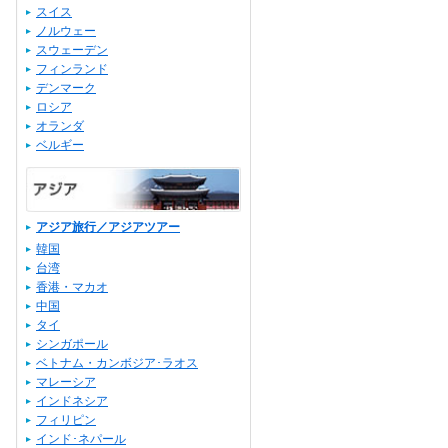
スイス
ノルウェー
スウェーデン
フィンランド
デンマーク
ロシア
オランダ
ベルギー
アジア旅行／アジアツアー
韓国
台湾
香港・マカオ
中国
タイ
シンガポール
ベトナム・カンボジア･ラオス
マレーシア
インドネシア
フィリピン
インド･ネパール