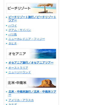
ビーチリゾート旅行／ビーチリゾート
ツアー
ハワイ
グアム・サイパン
バリ島
ニューカレドニア・フィジー
タヒチ
オセアニア旅行／オセアニアツアー
オーストラリア
ニュージーランド
北米・中南米旅行／北米・中南米ツア
ー
アメリカ・アラスカ
カナダ