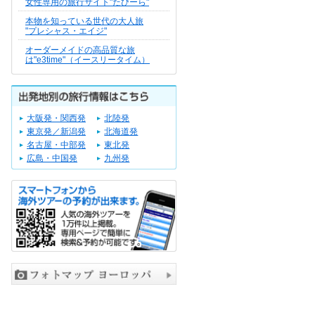
女性専用の旅行サイト"たびーら"
本物を知っている世代の大人旅
"プレシャス・エイジ"
オーダーメイドの高品質な旅
は"e3time"（イースリータイム）
大阪発・関西発
北陸発
東京発／新潟発
北海道発
名古屋・中部発
東北発
広島・中国発
九州発