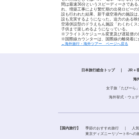
間は最速36分というスピーディーさである
れ、増築工事により繁忙期の出発ロビーの
設も行われた結果、新千歳空港内の施設は
設も充実するようになった。迫力のある映
空港併設型のドラえもん施設「わくわくス
子供まで楽しめるようになっている。
※フライトスケジュール変更及び遅延便の
※国際線カウンターは、国際線の離発着に
←海外旅行・海外ツアー ページへ戻る
日本旅行総合トップ
｜
JR＋
海
女子旅「たびーら
海外挙式・ウェデ
【国内旅行】
季節のおすすめ旅行
｜
人
東京ディズニーリゾート®への