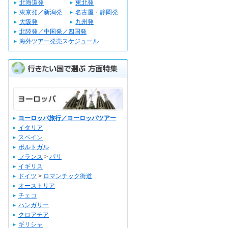
北海道発
東北発
東京発／新潟発
名古屋・静岡発
大阪発
九州発
北陸発／中国発／四国発
海外ツアー発売スケジュール
ヨーロッパ旅行／ヨーロッパツアー
イタリア
スペイン
ポルトガル
フランス
>
パリ
イギリス
ドイツ
>
ロマンチック街道
オーストリア
チェコ
ハンガリー
クロアチア
ギリシャ