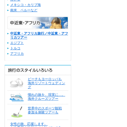
メキシコ・カリブ海
南米 ペルーなど
中近東・アフリカ旅行／中近東・アフ
リカツアー
エジプト
トルコ
アフリカ
ビーチもヨーロッパも
海外リゾートウェディン
グ
憧れの旅を、現実に…。
海外クルーズツアー
世界中のスポーツ観戦
参加＆体験ツアーも
女性の旅、応援します。