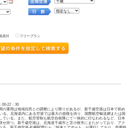
00-22：30
間の運用は地域住民との調整により限りがあるが、新千歳空港は日本で初め
ている。北海道内にある空港では最大の規模を誇り、国際航空輸送網または国
している。また、航空管制も航空自衛隊にて一体的に行なわれるなど、日本
併せ持つ。新千歳空港は、北海道千歳市と苫小牧市にまたがっており、アク
れる。新千歳空港-札幌駅間なら「快速エアポート」が運行しており、所要時