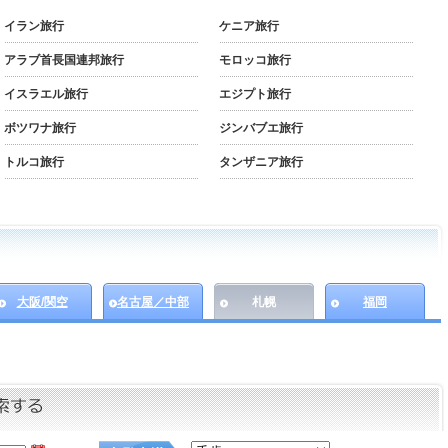
イラン旅行
ケニア旅行
アラブ首長国連邦旅行
モロッコ旅行
イスラエル旅行
エジプト旅行
ボツワナ旅行
ジンバブエ旅行
トルコ旅行
タンザニア旅行
大阪/関空
名古屋／中部
札幌
福岡