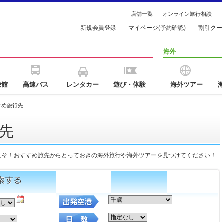
店舗一覧
オンライン旅行相談
新規会員登録
マイページ(予約確認)
割引クー
海外
旅館
高速バス
レンタカー
遊び・体験
海外ツアー
すめ旅行先
先
こそ！おすすめ旅先からとっておきの海外旅行や海外ツアーを見つけてください！