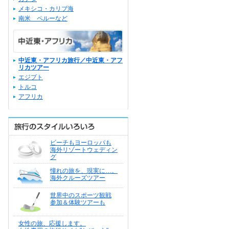
メキシコ・カリブ海
南米 ペルーなど
中近東・アフリカ旅行／中近東・アフ
リカツアー
エジプト
トルコ
アフリカ
ビーチもヨーロッパも
海外リゾートウェディン
グ
憧れの旅を、現実に…。
海外クルーズツアー
世界中のスポーツ観戦
参加＆体験ツアーも
女性の旅、応援します。