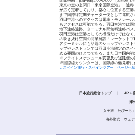
開館時間：[国内線]5:00-24:00 [国際線]2
東京の空の玄関口「東京国際空港」、通称
が広く定着しており、都心に位置する空港と
まで国際線定期チャーター便として運航さ
羽田空港へのアクセスは電車・モノレール
もアクセスは可能である。羽田空港では国
地下連絡通路、ターミナル間無料連絡バス
羽田空港は空港としての機能だけではなく
の吹き抜け空間の商業施設「マーケットプ
客ターミナルにも話題のショップやレスト
ップやレストランでは羽田空港限定のスイ
める要因のひとつである。また日本国内初
※フライトスケジュール変更及び遅延便の
※国際線カウンターは、国際線の離発着に
←スペイン旅行・スペインツアー ページへ
日本旅行総合トップ
｜
JR＋
海
女子旅「たびーら
海外挙式・ウェデ