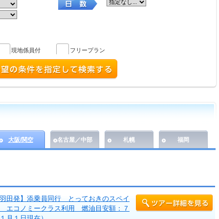
現地係員付
フリープラン
大阪/関空
名古屋／中部
札幌
福岡
羽田発】添乗員同行 とっておきのスペイ
 エコノミークラス利用 燃油目安額：７
１月１日現在）