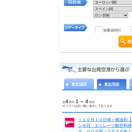
添乗員同行
東京/成田
東京/羽田
4
1 ～ 4
全
件中
件目
※ツアーは安い順に表示しております
＜１０月１０日発＞燃油別【
ン９日 エミレーツ航空利用
９，０００円（２０２５年１