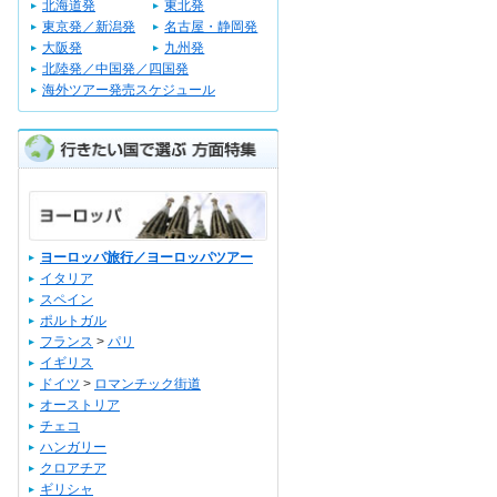
北海道発
東北発
東京発／新潟発
名古屋・静岡発
大阪発
九州発
北陸発／中国発／四国発
海外ツアー発売スケジュール
ヨーロッパ旅行／ヨーロッパツアー
イタリア
スペイン
ポルトガル
フランス
>
パリ
イギリス
ドイツ
>
ロマンチック街道
オーストリア
チェコ
ハンガリー
クロアチア
ギリシャ