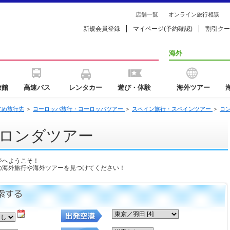
店舗一覧
オンライン旅行相談
新規会員登録
マイページ(予約確認)
割引クー
海外
旅館
高速バス
レンタカー
遊び・体験
海外ツアー
すめ旅行先
＞
ヨーロッパ旅行・ヨーロッパツアー
＞
スペイン旅行・スペインツアー
＞
ロ
ロンダツアー
ジへようこそ！
の海外旅行や海外ツアーを見つけてください！