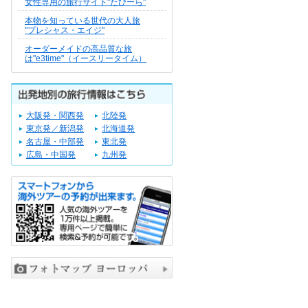
女性専用の旅行サイト"たびーら"
本物を知っている世代の大人旅
"プレシャス・エイジ"
オーダーメイドの高品質な旅
は"e3time"（イースリータイム）
大阪発・関西発
北陸発
東京発／新潟発
北海道発
名古屋・中部発
東北発
広島・中国発
九州発