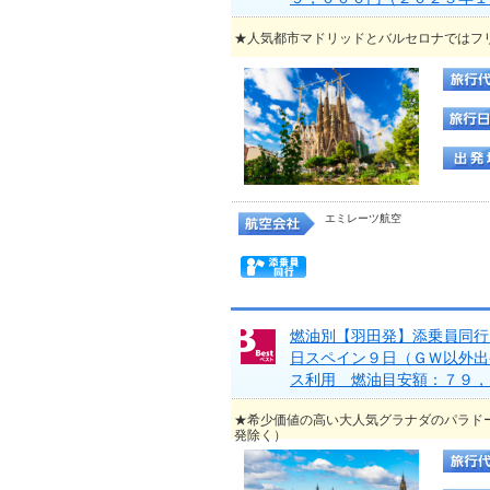
★人気都市マドリッドとバルセロナではフ
エミレーツ航空
燃油別【羽田発】添乗員同行
日スペイン９日（ＧＷ以外出
ス利用 燃油目安額：７９，
★希少価値の高い大人気グラナダのパラド
発除く）