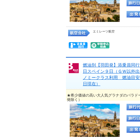
エミレーツ航空
燃油別【羽田発】添乗員同行
日スペイン９日（ＧＷ以外出
ノミークラス利用 燃油目安
日現在）
★希少価値の高い大人気グラナダのパラド
発除く）