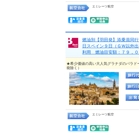
エミレーツ航空
燃油別【羽田発】添乗員同行
日スペイン９日（ＧＷ以外出
利用 燃油目安額：７９，０
★希少価値の高い大人気グラナダのパラド
発除く）
エミレーツ航空