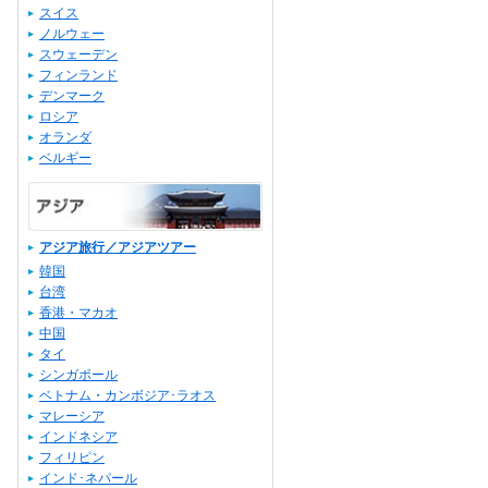
スイス
ノルウェー
スウェーデン
フィンランド
デンマーク
ロシア
オランダ
ベルギー
アジア旅行／アジアツアー
韓国
台湾
香港・マカオ
中国
タイ
シンガポール
ベトナム・カンボジア･ラオス
マレーシア
インドネシア
フィリピン
インド･ネパール