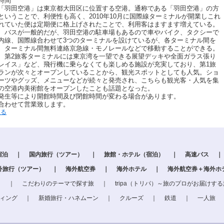
4時間
「羽田空港」は東京都大田区に位置する空港。通称である「羽田空港」の方
いうことで、利便性も高く、2010年10月に国際線ターミナルが開業しこれ
れていた便は定期便に格上げされたことで、利用客はますます増えている。
、バスが一般的だが、羽田空港の駐車場もあるので車やバイク、タクシーで
内線、国際線合わせて3つのターミナルを設けているが、各ターミナル間を
、ターミナル間無料連絡京急線・モノレールなどで移動することができる。
、第2旅客ターミナルには東京湾を一望できる展望デッキや全面ガラス張り
レイス」など、飛行機に乗らなくても楽しめる施設が充実しており、第1旅
ランが次々とオープンしていることから、観光スポットとしても人気。ショ
ーツやグッズ、メニューなどが続々と発売され、こちらも観光客・人気を集
の空港内美術館をオープンしたことも話題となった。
発生等により開館時間及び閉館時間が変わる場合があります。
合わせて営業致します。
戻る
宿泊
｜
国内旅行（ツアー）
｜
旅館・ホテル（宿泊）
｜
高速バス
｜
外旅行（ツアー）
｜
海外航空券
｜
海外ホテル
｜
海外航空券＋海外ホ
」
｜
こだわりのテーマで探す旅
｜
tripa（トリパ）～旅のプロがお届けす
ィング
｜
新婚旅行・ハネムーン
｜
クルーズ
｜
鉄道
｜
一人旅