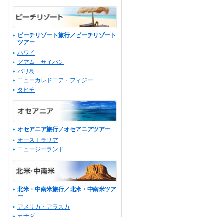
ビーチリゾート旅行／ビーチリゾート
ツアー
ハワイ
グアム・サイパン
バリ島
ニューカレドニア・フィジー
タヒチ
オセアニア旅行／オセアニアツアー
オーストラリア
ニュージーランド
北米・中南米旅行／北米・中南米ツア
ー
アメリカ・アラスカ
カナダ