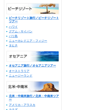
ビーチリゾート旅行／ビーチリゾート
ツアー
ハワイ
グアム・サイパン
バリ島
ニューカレドニア・フィジー
タヒチ
オセアニア旅行／オセアニアツアー
オーストラリア
ニュージーランド
北米・中南米旅行／北米・中南米ツア
ー
アメリカ・アラスカ
カナダ