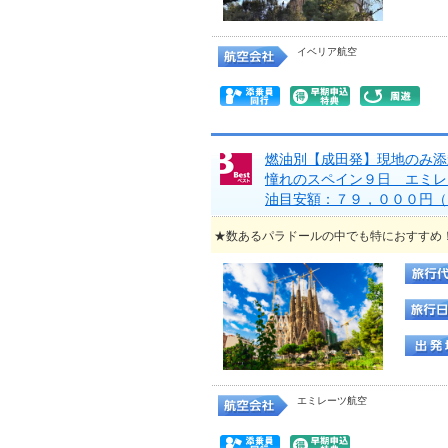
イベリア航空
燃油別【成田発】現地のみ
憧れのスペイン９日 エミレ
油目安額：７９，０００円（
★数あるパラドールの中でも特におすすめ
エミレーツ航空