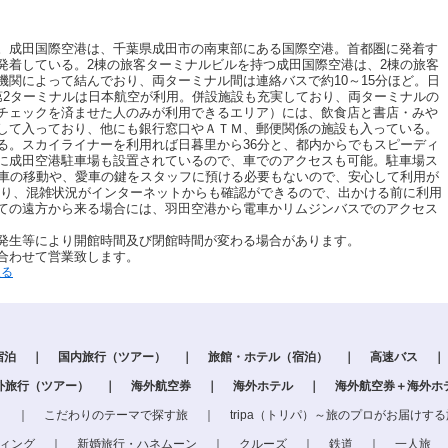
。成田国際空港は、千葉県成田市の南東部にある国際空港。首都圏に発着す
発着している。2棟の旅客ターミナルビルを持つ成田国際空港は、2棟の旅客
機関によって結んでおり、両ターミナル間は連絡バスで約10～15分ほど。日
第2ターミナルは日本航空が利用。併設施設も充実しており、両ターミナルの
チェックを済ませた人のみが利用できるエリア）には、飲食店と書店・みや
して入っており、他にも銀行窓口やＡＴＭ、郵便関係の施設も入っている。
る。スカイライナーを利用れば日暮里から36分と、都内からでもスピーディ
に成田空港駐車場も設置されているので、車でのアクセスも可能。駐車場ス
お車の移動や、愛車の鍵をスタッフに預ける必要もないので、安心して利用が
たり、混雑状況がインターネットからも確認ができるので、出かける前に利用
ての遠方から来る場合には、羽田空港から電車かリムジンバスでのアクセス
発生等により開館時間及び閉館時間が変わる場合があります。
合わせて営業致します。
戻る
宿泊
｜
国内旅行（ツアー）
｜
旅館・ホテル（宿泊）
｜
高速バス
｜
外旅行（ツアー）
｜
海外航空券
｜
海外ホテル
｜
海外航空券＋海外ホ
」
｜
こだわりのテーマで探す旅
｜
tripa（トリパ）～旅のプロがお届けす
ィング
｜
新婚旅行・ハネムーン
｜
クルーズ
｜
鉄道
｜
一人旅