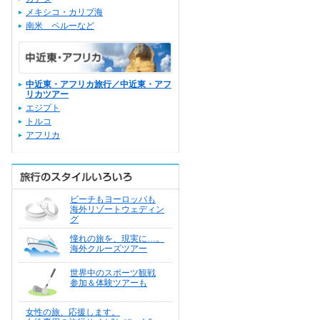
メキシコ・カリブ海
南米 ペルーなど
中近東・アフリカ旅行／中近東・アフ
リカツアー
エジプト
トルコ
アフリカ
ビーチもヨーロッパも
海外リゾートウェディン
グ
憧れの旅を、現実に…。
海外クルーズツアー
世界中のスポーツ観戦
参加＆体験ツアーも
女性の旅、応援します。