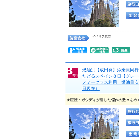
イベリア航空
燃油別【成田発】添乗員同行
たどるスペイン８日【グレー
ノミークラス利用 燃油目安
日現在）
★
巨匠・ガウディ
が遺した
傑作の数々
をめ