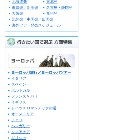
北海道発
東北発
東京発／新潟発
名古屋・静岡発
大阪発
九州発
北陸発／中国発／四国発
海外ツアー発売スケジュール
ヨーロッパ旅行／ヨーロッパツアー
イタリア
スペイン
ポルトガル
フランス
>
パリ
イギリス
ドイツ
>
ロマンチック街道
オーストリア
チェコ
ハンガリー
クロアチア
ギリシャ