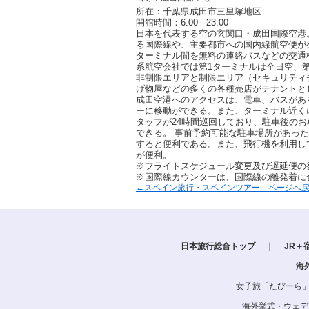
所在：千葉県成田市三里塚地区
開館時間：6:00 - 23:00
日本を代表する空の玄関口・成田国際空港
る国際線や、主要都市への国内線航空便が
ターミナル間を無料の連絡バスなどの交通
系航空会社では第1ターミナルは全日空、
非制限エリアと制限エリア（セキュリティ
げ物屋などの多くの各種売店がテナントと
成田空港へのアクセスは、電車、バスがあ
ーに移動ができる。また、ターミナル近く
タッフが24時間巡回しており、駐車後の
できる。 事前予約可能な駐車場所があっ
すると便利である。また、飛行機を利用し
が便利。
※フライトスケジュール変更及び遅延便の
※国際線カウンターは、国際線の離発着に
←スペイン旅行・スペインツアー ページへ
日本旅行総合トップ
｜
JR＋
海
女子旅「たびーら
海外挙式・ウェデ