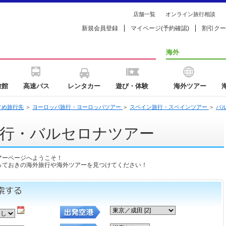
店舗一覧
オンライン旅行相談
新規会員登録
マイページ(予約確認)
割引クー
海外
旅館
高速バス
レンタカー
遊び・体験
海外ツアー
すめ旅行先
＞
ヨーロッパ旅行・ヨーロッパツアー
＞
スペイン旅行・スペインツアー
＞
バ
行・バルセロナツアー
アーページへようこそ！
っておきの海外旅行や海外ツアーを見つけてください！