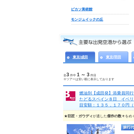
ピカソ美術館
モンジュイックの丘
東京/成田
東京/羽田
3
1 ～ 3
全
件中
件目
※ツアーは安い順に表示しております
燃油別【成田発】添乗員同行
たどるスペイン８日 イベリ
目安額：１３５，１７０円（
★
巨匠・ガウディ
が遺した
傑作の数々
をめ