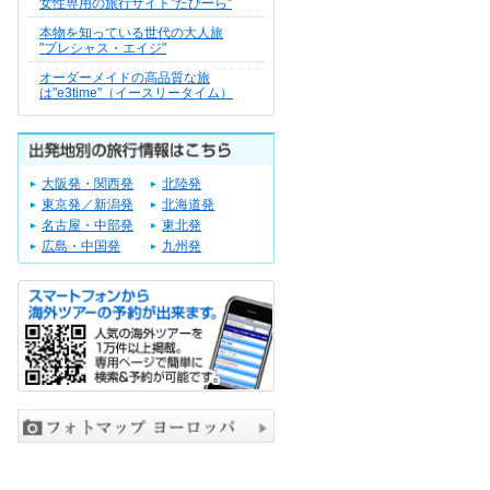
女性専用の旅行サイト"たびーら"
本物を知っている世代の大人旅
"プレシャス・エイジ"
オーダーメイドの高品質な旅
は"e3time"（イースリータイム）
大阪発・関西発
北陸発
東京発／新潟発
北海道発
名古屋・中部発
東北発
広島・中国発
九州発