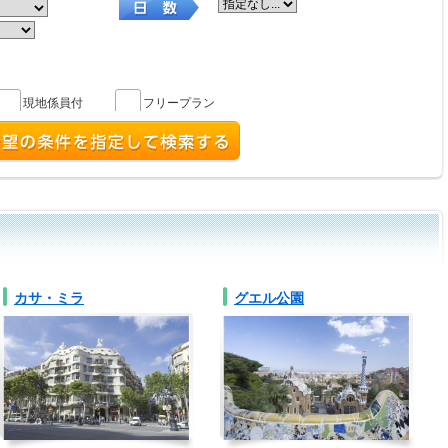
現地係員付
フリープラン
カサ・ミラ
グエル公園