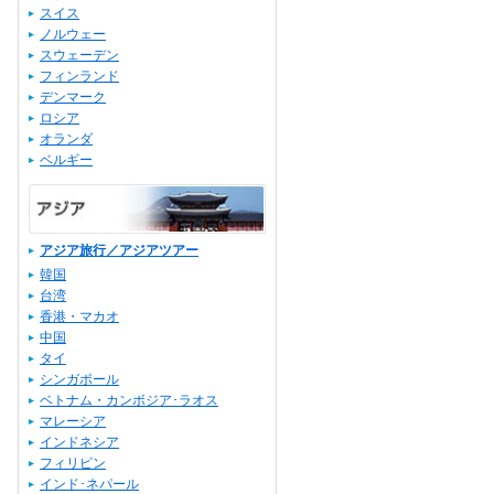
スイス
ノルウェー
スウェーデン
フィンランド
デンマーク
ロシア
オランダ
ベルギー
アジア旅行／アジアツアー
韓国
台湾
香港・マカオ
中国
タイ
シンガポール
ベトナム・カンボジア･ラオス
マレーシア
インドネシア
フィリピン
インド･ネパール