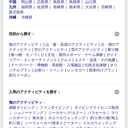
中国
：
岡山県
｜
広島県
｜
鳥取県
｜
島根県
｜
山口県
九州
：
福岡県
｜
佐賀県
｜
長崎県
｜
熊本県
｜
大分県
｜
宮崎県
｜
鹿児島県
沖縄
：
沖縄県
目的から探す：
海のアクティビティ
|
山・森・高原のアクティビティ
|
川・湖のア
クティビティ
|
空のアクティビティ
|
雪のアクティビティ
|
乗り物
|
食べ物・モノづくり
|
文化・屋内スポーツ・ゲーム体験
|
ガイド
ツアー・エンターテイメント
|
グルメ
|
エステ・温泉・その他癒し
|
テーマパーク・博物館・美術館・入場施設
|
伝統文化体験
|
オリ
ジナルプラン
|
お祭り・イベント
|
レンタカー
|
団体向けプラン
|
割引クーポン
人気のアクティビティを探す：
海のアクティビティ
：
体験ダイビング
｜
ファンダイビング
｜
ダイビングライセンス取得
｜
シュノーケリング
｜
シーカヤック/カヌー
｜
パラセール
｜
マリ
ンスポーツ
｜
海水浴
｜
ホエールウォッチング
｜
釣り/釣り船/海上
釣り堀
｜
シーウォーカー/潜水スクーター
｜
イルカウォッチング