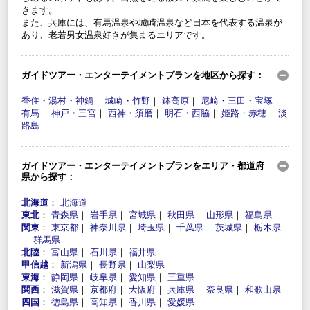
きます。
また、兵庫には、有馬温泉や城崎温泉など日本を代表する温泉が
あり、老若男女温泉好きが集まるエリアです。
ガイドツアー・エンターテイメントプランを地区から探す：
香住・湯村・神鍋
｜
城崎・竹野
｜
鉢高原
｜
尼崎・三田・宝塚
｜
有馬
｜
神戸・三宮
｜
西神・須磨
｜
明石・西脇
｜
姫路・赤穂
｜
淡
路島
ガイドツアー・エンターテイメントプランをエリア・都道府
県から探す：
北海道
：
北海道
東北
：
青森県
｜
岩手県
｜
宮城県
｜
秋田県
｜
山形県
｜
福島県
関東
：
東京都
｜
神奈川県
｜
埼玉県
｜
千葉県
｜
茨城県
｜
栃木県
｜
群馬県
北陸
：
富山県
｜
石川県
｜
福井県
甲信越
：
新潟県
｜
長野県
｜
山梨県
東海
：
静岡県
｜
岐阜県
｜
愛知県
｜
三重県
関西
：
滋賀県
｜
京都府
｜
大阪府
｜
兵庫県
｜
奈良県
｜
和歌山県
四国
：
徳島県
｜
高知県
｜
香川県
｜
愛媛県