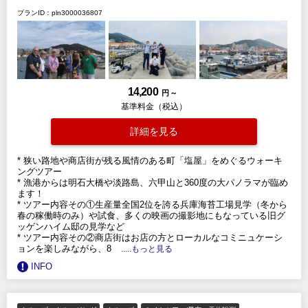
プランID：pln3000036807
14,200
円 ～
基準料金（税込）
詳細を見る
* 狭い路地や商店街が残る風情のある町「塩屋」をめぐるウォーキ
ングツアー
* 漁港からは明石大橋や淡路島、六甲山と360度の大パノラマが臨め
ます！
* ツアー内容その①生産量全国2位を誇る兵庫海苔工場見学（冬から
春の稼働時のみ）や試食、多くの映画の撮影地にもなっている旧グ
ッゲンハイム邸の見学など
* ツアー内容その②商店街はお店の方とローカルなコミニュケーシ
ョンを楽しみながら、8
.....もっと見る
INFO