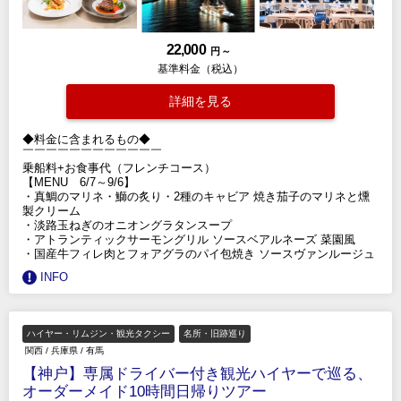
22,000
円 ～
基準料金（税込）
詳細を見る
◆料金に含まれるもの◆
￣￣￣￣￣￣￣￣￣￣￣￣
乗船料+お食事代（フレンチコース）
【MENU 6/7～9/6】
・真鯛のマリネ・鰤の炙り・2種のキャビア 焼き茄子のマリネと燻
製クリーム
・淡路玉ねぎのオニオングラタンスープ
・アトランティックサーモングリル ソースベアルネーズ 菜園風
・国産牛フィレ肉とフォアグラのパイ包焼き ソースヴァンルージュ
INFO
ハイヤー・リムジン・観光タクシー
名所・旧跡巡り
関西
/
兵庫県
/
有馬
【神户】専属ドライバー付き観光ハイヤーで巡る、
オーダーメイド10時間日帰りツアー