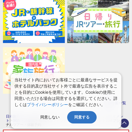
当社サイト内においてお客様ごとに最適なサービスを提
供する目的及び当社サイト外で最適な広告を表示するこ
とを目的にCookieを使用しています。Cookieの使用に
同意いただける場合は同意するを選択してください。詳
特集一覧
しくは
プライバシーポリシー
をご確認ください。
日本旅行トップ
>
オプショナルツアー
>
ガイドツアー・エンターテイメン
同意しない
同意する
ト
>
関西
>
兵庫県
>
有馬のガイドツアー・エンターテイメントのオプショ
ナルツアー・体験予約