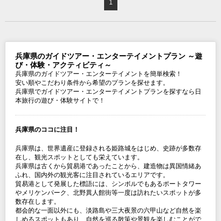
1
兵庫県のガイドツアー・エンターテイメントプラン ～遊
び・体験・アクティビティ～
兵庫県のガイドツアー・エンターテイメントを簡単検索！
安い順やこだわり条件から希望のプランを探せます。
兵庫県でガイドツアー・エンターテイメントプランを探すなら日
本旅行の遊び・体験サイトで！
兵庫県のココに注目！
兵庫県は、世界遺産に登録される姫路城をはじめ、史跡が多数存
在し、観光スポットとしても栄えています。
兵庫県は古くから貿易港であったことから、建造物は異国情緒あ
ふれ、国内外の観光客に注目されているエリアです。
貿易港として発展した標語には、シンボルでもあるポートタワー
やメリケンパーク、北野異人館街等一度は訪れたいスポットが多
数存在します。
都会的な一面以外にも、淡路島や三大夜景の六甲山など自然を楽
しめるスポットもあり、自然を巡る散策や景観を楽しむことがで