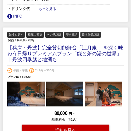
----------------------------------------------------------------------------------------
・ドリンク代
.....もっと見る
INFO
知性を磨く
華麗に変身
その他体験
歴史探訪
日本伝統体験
関西
/
兵庫県
/
有馬
【兵庫・丹波】完全貸切能舞台「江月庵 」を深く味
わう日帰りプレミアムプラン「能と茶の湯の世界」
｜丹波四季膳と地酒も
午前・午後
241分～300分
プランID：63520
80,000
円 ～
基準料金（税込）
詳細を見る