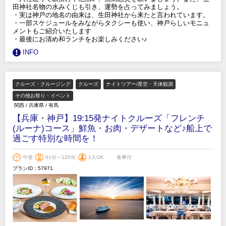
田神社名物の水みくじも引き、運勢を占ってみましょう。
・実は神戸の地名の由来は、生田神社から来たと言われています。
・一部スケジュールをみながらタクシーも使い、神戸らしいモニュ
メントもご紹介いたします
・最後にお清め和ランチをお楽しみください♪
INFO
クルーズ・クルージング
クルーズ
ナイトツアー/星空・天体観測
その他お祭り・イベント
関西
/
兵庫県
/
有馬
【兵庫・神戸】19:15発ナイトクルーズ「フレンチ
(ルーナ)コース」鮮魚・お肉・デザートなど♪船上で
過ごす特別な時間を！
午後
61分～120分
1人OK
食事付
プランID：57971