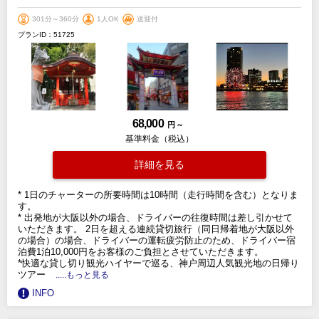
301分～360分
1人OK
送迎付
プランID：51725
68,000
円 ～
基準料金（税込）
詳細を見る
* 1日のチャーターの所要時間は10時間（走行時間を含む）となりま
す。
* 出発地が大阪以外の場合、ドライバーの往復時間は差し引かせて
いただきます。 2日を超える連続貸切旅行（同日帰着地が大阪以外
の場合）の場合、ドライバーの運転疲労防止のため、ドライバー宿
泊費1泊10,000円をお客様のご負担とさせていただきます。
*快適な貸し切り観光ハイヤーで巡る、神户周辺人気観光地の日帰り
ツアー
.....もっと見る
INFO