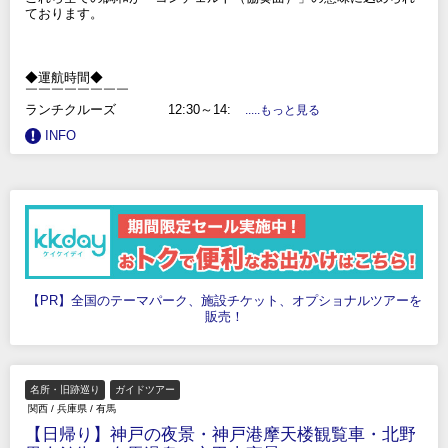
ております。
◆運航時間◆
￣￣￣￣￣￣￣￣
ランチクルーズ 12:30～14:
.....もっと見る
INFO
【PR】全国のテーマパーク、施設チケット、オプショナルツアーを
販売！
名所・旧跡巡り
ガイドツアー
関西
/
兵庫県
/
有馬
【日帰り】神戸の夜景・神戸港摩天楼観覧車・北野