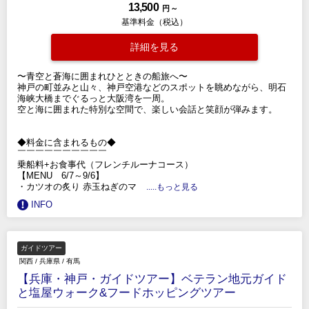
13,500
円 ～
基準料金（税込）
詳細を見る
〜青空と蒼海に囲まれひとときの船旅へ〜
神戸の町並みと山々、神戸空港などのスポットを眺めながら、明石
海峡大橋までぐるっと大阪湾を一周。
空と海に囲まれた特別な空間で、楽しい会話と笑顔が弾みます。
◆料金に含まれるもの◆
￣￣￣￣￣￣￣￣￣￣
乗船料+お食事代（フレンチルーナコース）
【MENU 6/7～9/6】
・カツオの炙り 赤玉ねぎのマ
.....もっと見る
INFO
ガイドツアー
関西
/
兵庫県
/
有馬
【兵庫・神戸・ガイドツアー】ベテラン地元ガイド
と塩屋ウォーク&フードホッピングツアー