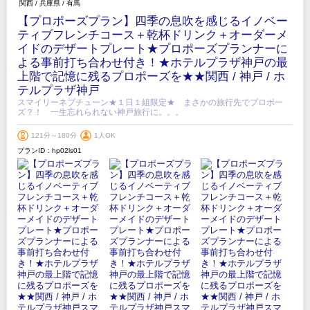
関西
/
兵庫県
/
有馬
【プロポーズプラン】四季の息吹を感じるイノベー
ティブフレンチコース＋乾杯ドリンク＋オーダーメ
イドのデザートプレート★プロポーズプランナーに
よる事前打ち合わせ付き！★ホテルプラザ神戸の最
上階で記憶に残るプロポーズを★★関西 / 神戸 / ホ
テルプラザ神戸
スマイリーネプチューン★１日１組限定★ まさかの旅行先でプロポー
ズ？！ 一生忘れられない神戸旅行に。。。
121分～180分
1人OK
プランID：hp02ls01