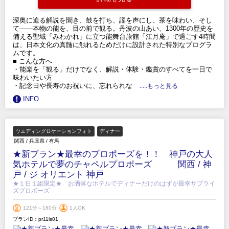
深奥に迫る解説を聞き、鼓を打ち、謡を声にし、茶を味わい、そし
て——本物の能を、目の前で観る。丹波の山あい、1300年の歴史を
備える聖域「みわかれ」に立つ能舞台旅館「江月庵」で過ごす4時間
は、日本文化の真髄に触れるためだけに設計された特別なプログラ
ムです。
■ こんな方へ
・能楽を「観る」だけでなく、解説・体験・鑑賞のすべてを一日で
味わいたい方
・記念日や長寿のお祝いに、忘れられな
.....もっと見る
INFO
ウエディングロケーションフォト
ディナー
関西
/
兵庫県
/
有馬
★新プラン★最幸のプロポーズを！！ 神戸の大人
気ホテルで夢のチャペルプロポーズ 関西 / 神
戸 / ジ オリエント 神戸
★１日１組限定★ お洒落なホテルでディナーだけのはずが最幸サプライ
ズプロポーズ
121分～180分
1人OK
プランID：pr11ls01