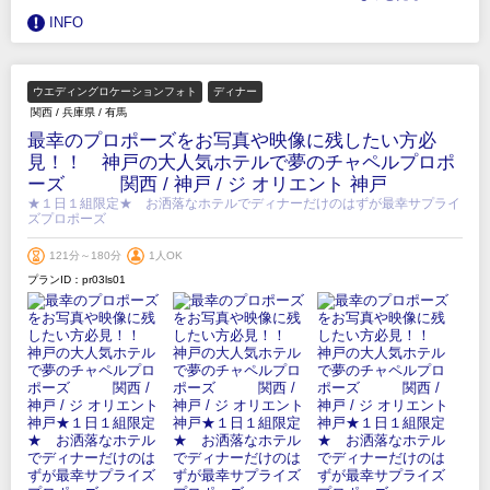
INFO
ウエディングロケーションフォト
ディナー
関西
/
兵庫県
/
有馬
最幸のプロポーズをお写真や映像に残したい方必
見！！ 神戸の大人気ホテルで夢のチャペルプロポ
ーズ 関西 / 神戸 / ジ オリエント 神戸
★１日１組限定★ お洒落なホテルでディナーだけのはずが最幸サプライ
ズプロポーズ
121分～180分
1人OK
プランID：pr03ls01