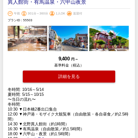
異人館街・有馬温泉・六甲山夜景
午前
301分～360分
1人OK
送迎付
プランID：55503
9,400
円 ～
基準料金（税込）
詳細を見る
冬時間: 10/16～5/14
夏時間: 5/15～10/15
〜当日の流れ〜
冬時間:
10:30 ▼日本橋2番出口集合
12:00 ▼神戸港・モザイク大観覧車（自由散策・各自昼食／約2.5時
間）
14:30 ▼北野異人館街（約1時間）
16:30 ▼有馬温泉（自由散策／約1.5時間）
18:00 ▼六甲山・夜景（約1.5時間）