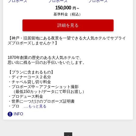
150,000
円 ～
基準料金（税込）
詳細を見る
【神戸・旧居留地にある夜景を一望できる大人気ホテルでサプライ
ズプロポーズしませんか？】
1870年創業の歴史のある大人気ホテルで、
思い出に残る一日のお手伝いをいたします。
【プランに含まれるもの】
・ディナーコース２名分
・チャペル貸し切り料金
・プロポーズ中～アフターショット撮影
（最低150カット/データにて即日お渡し）
・プロデュース料金
・世界に一つだけのプロポーズ証明書
・プロ
.....もっと見る
INFO