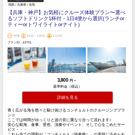
関西
/
兵庫県
/
有馬
【兵庫・神戸】お気軽にクルーズ体験プラン〜選べ
るソフトドリンク1杯付・1日4便から選択(ランチor
ティーorトワイライトorナイト)
午後
61分～120分
1人OK
プランID：43751
3,800
円 ～
基準料金（税込）
詳細を見る
青く広がる海を悠々と駆け抜けるコンチェルトのクルージングプラ
ン☆
ここでは時間がゆっくりと波の音に重なり合って流れます♪
安心な航海、食事、景色、演奏やイベント、そして心をこめたサー
ビス・・・
これら全ての調和が「コンチェルト（協奏曲）」の意味に込められ