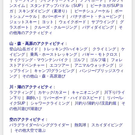
｜
サーフィン
｜
ウインドサーフィン
｜
フライボード
｜
ドルフィ
ンスイム
｜
スタンドアップパドル（SUP）
｜
ビーチヨガ/SUPヨ
ガ
｜
スキンダイビング（素潜り）
｜
ビーチシュノーケル
｜
ボー
トシュノーケル
｜
ホバーボード
｜
バナナボート・チュービング
｜
ジェットスキー
｜
ヨット
｜
ウェイクボード
｜
サブウイング
｜
グ
ラスボート
｜
クルーズ・クルージング
｜
バディダイビング
｜
そ
の他海のアクティビティ
山・森・高原のアクティビティ
：
登山/山岳ガイド
｜
トレッキング/ハイキング
｜
クライミング
｜
ケ
イビング
｜
乗馬・ホーストレッキング
｜
バギー・モトクロス
｜
サイクリング・マウンテンバイク
｜
ゴルフ
｜
ゴルフ場
｜
フォレ
ストアドベンチャー
｜
エコツアー
｜
アニマルウォッチング
｜
ジ
ップライン
｜
キャンプ/グランピング
｜
バンジー/ブリッジスウィ
ング
｜
その他山・森・高原遊び
川・湖のアクティビティ
：
ラフティング
｜
カヤック/カヌー
｜
キャニオニング
｜
川下り/ライ
ン下り
｜
鵜飼い
｜
リバーボード・ハイドロスピード
｜
リバー/レ
イクSUP
｜
シャワークライミング
｜
川釣り/湖釣り/渓流釣堀
｜
そ
の他川遊び/湖遊び
空のアクティビティ
：
パラグライダー/ハンググライダー
｜
熱気球
｜
スカイダイビング
｜
その他大空で遊ぶ