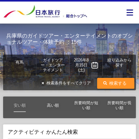
兵庫県のガイドツアー・エンターテイメントのオプシ
ョナルツアー・体験予約
：15件
ガイドツア
2026年8
絞り込みから
有馬
ー・エンター
月15日
探す
テイメント
(土)
検索する
検索条件をすべてクリア
所要時間が短
所要時間が長
安い順
高い順
い順
い順
アクティビティ かんたん検索