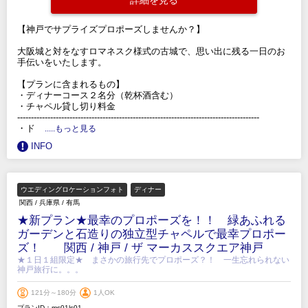
詳細を見る
【神戸でサプライズプロポーズしませんか？】
大阪城と対をなすロマネスク様式の古城で、思い出に残る一日のお
手伝いをいたします。
【プランに含まれるもの】
・ディナーコース２名分（乾杯酒含む）
・チャペル貸し切り料金
----------------------------------------------------------------------------------------
・ド
.....もっと見る
INFO
ウエディングロケーションフォト
ディナー
関西
/
兵庫県
/
有馬
★新プラン★最幸のプロポーズを！！ 緑あふれる
ガーデンと石造りの独立型チャペルで最幸プロポー
ズ！ 関西 / 神戸 / ザ マーカススクエア神戸
★１日１組限定★ まさかの旅行先でプロポーズ？！ 一生忘れられない
神戸旅行に。。。
121分～180分
1人OK
プランID：ms01ls01