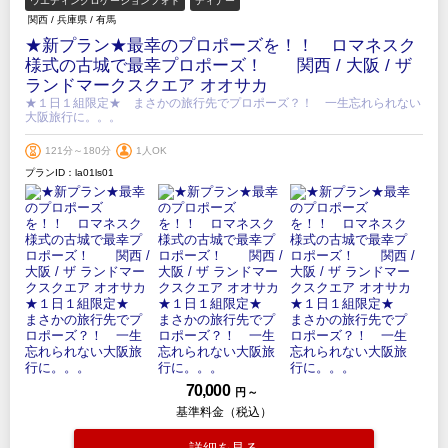
ウエディングロケーションフォト
ディナー
関西
/
兵庫県
/
有馬
★新プラン★最幸のプロポーズを！！ ロマネスク
様式の古城で最幸プロポーズ！ 関西 / 大阪 / ザ
ランドマークスクエア オオサカ
★１日１組限定★ まさかの旅行先でプロポーズ？！ 一生忘れられない
大阪旅行に。。。
121分～180分
1人OK
プランID：la01ls01
70,000
円 ～
基準料金（税込）