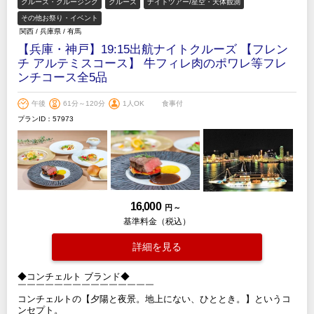
クルーズ・クルージング
クルーズ
ナイトツアー/星空・天体観測
その他お祭り・イベント
関西
/
兵庫県
/
有馬
【兵庫・神戸】19:15出航ナイトクルーズ 【フレン
チ アルテミスコース】 牛フィレ肉のポワレ等フレ
ンチコース全5品
午後
61分～120分
1人OK
食事付
プランID：57973
16,000
円 ～
基準料金（税込）
詳細を見る
◆コンチェルト ブランド◆
￣￣￣￣￣￣￣￣￣￣￣￣￣￣￣
コンチェルトの【夕陽と夜景。地上にない、ひととき。】というコ
ンセプト。