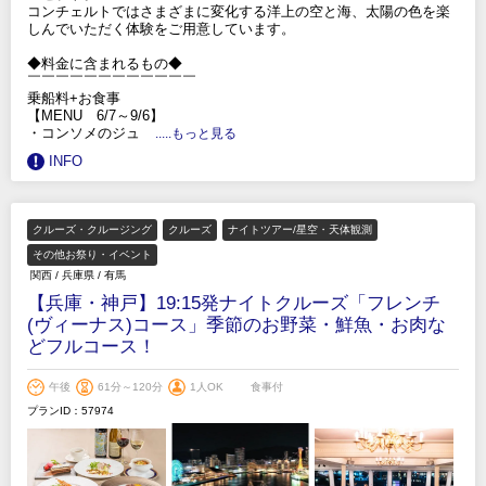
コンチェルトではさまざまに変化する洋上の空と海、太陽の色を楽
しんでいただく体験をご用意しています。
◆料金に含まれるもの◆
￣￣￣￣￣￣￣￣￣￣￣￣
乗船料+お食事
【MENU 6/7～9/6】
・コンソメのジュ
.....もっと見る
INFO
クルーズ・クルージング
クルーズ
ナイトツアー/星空・天体観測
その他お祭り・イベント
関西
/
兵庫県
/
有馬
【兵庫・神戸】19:15発ナイトクルーズ「フレンチ
(ヴィーナス)コース」季節のお野菜・鮮魚・お肉な
どフルコース！
午後
61分～120分
1人OK
食事付
プランID：57974