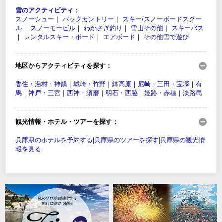
雪のアクティビティ
：
スノーシュー
｜
バックカントリー
｜
スキー/スノーボードスクー
ル
｜
スノーモービル
｜
わかさぎ釣り
｜
雪山その他
｜
スキーバス
｜
レンタルスキー・ボード
｜
エアボード
｜
その他雪で遊び
地区からアクティビティを探す：
香住・湯村・神鍋
｜
城崎・竹野
｜
鉢高原
｜
尼崎・三田・宝塚
｜
有
馬
｜
神戸・三宮
｜
西神・須磨
｜
明石・西脇
｜
姫路・赤穂
｜
淡路島
観光情報・ホテル・ツアーを探す：
兵庫県のホテルを予約する
|
兵庫県のツアーを探す
|
兵庫県の観光情
報を見る