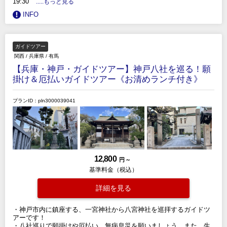
19:30
.....もっと見る
INFO
ガイドツアー
関西
/
兵庫県
/
有馬
【兵庫・神戸・ガイドツアー】神戸八社を巡る！願
掛け＆厄払いガイドツアー《お清めランチ付き》
プランID：pln3000039041
12,800
円 ～
基準料金（税込）
詳細を見る
・神戸市内に鎮座する、一宮神社から八宮神社を巡拝するガイドツ
アーです！
・八社巡りで願掛けや厄払い、無病息災を願いましょう。また、生