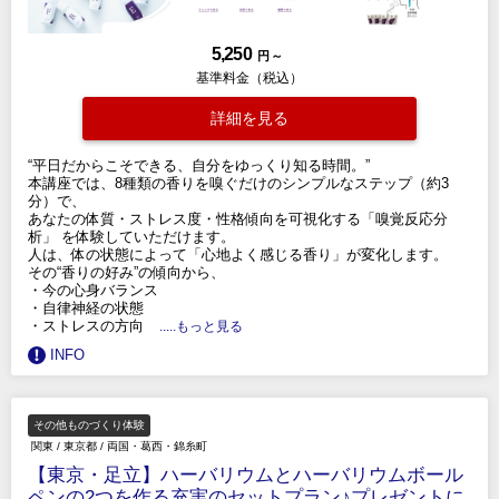
5,250
円 ～
基準料金（税込）
詳細を見る
“平日だからこそできる、自分をゆっくり知る時間。”
本講座では、8種類の香りを嗅ぐだけのシンプルなステップ（約3
分）で、
あなたの体質・ストレス度・性格傾向を可視化する「嗅覚反応分
析」 を体験していただけます。
人は、体の状態によって「心地よく感じる香り」が変化します。
その“香りの好み”の傾向から、
・今の心身バランス
・自律神経の状態
・ストレスの方向
.....もっと見る
INFO
その他ものづくり体験
関東
/
東京都
/
両国・葛西・錦糸町
【東京・足立】ハーバリウムとハーバリウムボール
ペンの2つを作る充実のセットプラン♪プレゼントに