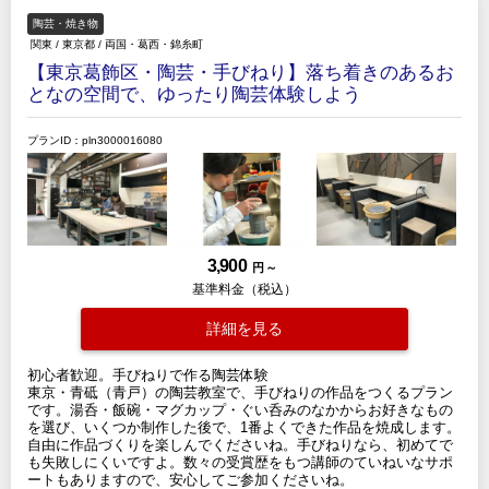
陶芸・焼き物
関東
/
東京都
/
両国・葛西・錦糸町
【東京葛飾区・陶芸・手びねり】落ち着きのあるお
となの空間で、ゆったり陶芸体験しよう
プランID：pln3000016080
3,900
円 ～
基準料金（税込）
詳細を見る
初心者歓迎。手びねりで作る陶芸体験
東京・青砥（青戸）の陶芸教室で、手びねりの作品をつくるプラン
です。湯呑・飯碗・マグカップ・ぐい呑みのなかからお好きなもの
を選び、いくつか制作した後で、1番よくできた作品を焼成します。
自由に作品づくりを楽しんでくださいね。手びねりなら、初めてで
も失敗しにくいですよ。数々の受賞歴をもつ講師のていねいなサポ
ートもありますので、安心してご参加くださいね。