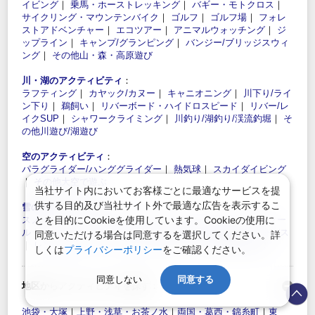
イビング
｜
乗馬・ホーストレッキング
｜
バギー・モトクロス
｜
サイクリング・マウンテンバイク
｜
ゴルフ
｜
ゴルフ場
｜
フォレ
ストアドベンチャー
｜
エコツアー
｜
アニマルウォッチング
｜
ジ
ップライン
｜
キャンプ/グランピング
｜
バンジー/ブリッジスウィ
ング
｜
その他山・森・高原遊び
川・湖のアクティビティ
：
ラフティング
｜
カヤック/カヌー
｜
キャニオニング
｜
川下り/ライ
ン下り
｜
鵜飼い
｜
リバーボード・ハイドロスピード
｜
リバー/レ
イクSUP
｜
シャワークライミング
｜
川釣り/湖釣り/渓流釣堀
｜
そ
の他川遊び/湖遊び
空のアクティビティ
：
パラグライダー/ハンググライダー
｜
熱気球
｜
スカイダイビング
｜
その他大空で遊ぶ
当社サイト内においてお客様ごとに最適なサービスを提
供する目的及び当社サイト外で最適な広告を表示するこ
雪のアクティビティ
：
とを目的にCookieを使用しています。Cookieの使用に
スノーシュー
｜
バックカントリー
｜
スキー/スノーボードスクー
ル
｜
スノーモービル
｜
わかさぎ釣り
｜
雪山その他
｜
スキーバス
同意いただける場合は同意するを選択してください。詳
｜
レンタルスキー・ボード
｜
エアボード
｜
その他雪で遊び
しくは
プライバシーポリシー
をご確認ください。
同意しない
同意する
地区からアクティビティを探す：
池袋・大塚
｜
上野・浅草・お茶ノ水
｜
両国・葛西・錦糸町
｜
東