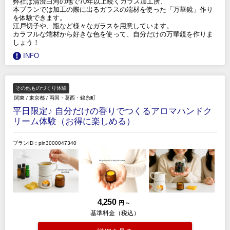
弊社は清澄白河の地で70年以上続くガラス加工所、
本プランでは加工の際に出るガラスの端材を使った「万華鏡」作り
を体験できます。
江戸切子や、瓶など様々なガラスを用意しています。
カラフルな端材から好きな色を使って、自分だけの万華鏡を作りま
しょう！
INFO
その他ものづくり体験
関東
/
東京都
/
両国・葛西・錦糸町
平日限定♪ 自分だけの香りでつくるアロマハンドク
リーム体験（お得に楽しめる）
プランID：pln3000047340
4,250
円 ～
基準料金（税込）