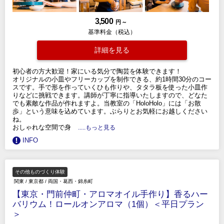
3,500
円 ～
基準料金（税込）
詳細を見る
初心者の方大歓迎！家にいる気分で陶芸を体験できます！
オリジナルの小皿やフリーカップを制作できる、約1時間30分のコー
スです。手で形を作っていくひも作りや、タタラ板を使った小皿作
りなどに挑戦できます。講師が丁寧に指導いたしますので、どなた
でも素敵な作品が作れますよ。当教室の「HoloHolo」には「お散
歩」という意味を込めています。ぶらりとお気軽にお越しください
ね。
おしゃれな空間で身
.....もっと見る
INFO
その他ものづくり体験
関東
/
東京都
/
両国・葛西・錦糸町
【東京・門前仲町・アロマオイル手作り】香るハー
バリウム！ロールオンアロマ（1個）＜平日プラン
＞