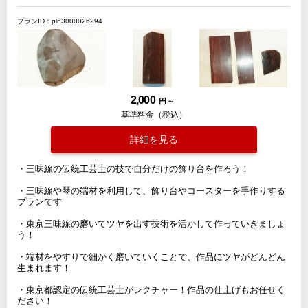
プランID：pln3000026294
2,000
円 ～
基準料金（税込）
詳細を見る
・三味線の伝統工芸士の技で自分だけの飾り台を作ろう！
・三味線や琴の端材を利用して、飾り台やコースターを手作りする
プランです
・東京三味線の磨いてツヤを出す技術を活かして作っていきましょ
う！
・端材をやすりで細かく磨いていくことで、作品にツヤがどんどん
生まれます！
・東京都認定の伝統工芸士がレクチャー！作品の仕上げもお任せく
ださい！