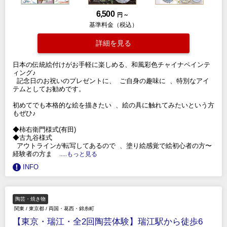
6,500
円 ～
基準料金（税込）
詳細を見る
日本の伝統絵付けがお手軽に楽しめる、和風彩色チャイナペインテ
ィング♪
記念日のお祝いのプレゼントに、 ご自身の趣味に 、特別なアイ
テムとしてお勧めです。
初めてでも本格的な絵を描きたい 、絵の具に触れてみたいという方
もぜひ♪
◆柿右衛門様式(有田)
◆古九谷様式
アウトラインが転写してあるので 、塗り絵感覚で絵初心者の方〜
経験者の方ま
.....もっと見る
INFO
陶芸・焼き物
関東
/
東京都
/
両国・葛西・錦糸町
【東京・瑞江・全2回陶芸体験】瑞江駅から徒歩6