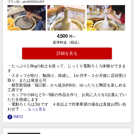
プランID：pln3000031407
4,500
円 ～
基準料金（税込）
詳細を見る
・たっぷり1.8kgの粘土を使って、じっくり電動ろくろ体験ができま
す
・スタッフが削り、釉掛け、焼成し、1か月半～２か月後に店頭受け
取り、または発送も可
・都営新宿線「瑞江駅」から徒歩約6分。ゆったりと陶芸を楽しめる
工房です
・カップや小鉢など3～5個の作品を作り、お気に入りを2点選んでい
ただき焼成します
・電動ろくろは3台です ４名以上で作業希望の場合は直接お問い合
わせ下
.....もっと見る
INFO