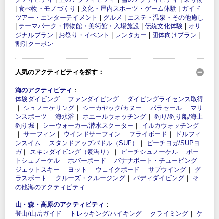
|
食べ物・モノづくり
|
文化・屋内スポーツ・ゲーム体験
|
ガイド
ツアー・エンターテイメント
|
グルメ
|
エステ・温泉・その他癒し
|
テーマパーク・博物館・美術館・入場施設
|
伝統文化体験
|
オリ
ジナルプラン
|
お祭り・イベント
|
レンタカー
|
団体向けプラン
|
割引クーポン
人気のアクティビティを探す：
海のアクティビティ
：
体験ダイビング
｜
ファンダイビング
｜
ダイビングライセンス取得
｜
シュノーケリング
｜
シーカヤック/カヌー
｜
パラセール
｜
マリ
ンスポーツ
｜
海水浴
｜
ホエールウォッチング
｜
釣り/釣り船/海上
釣り堀
｜
シーウォーカー/潜水スクーター
｜
イルカウォッチング
｜
サーフィン
｜
ウインドサーフィン
｜
フライボード
｜
ドルフィ
ンスイム
｜
スタンドアップパドル（SUP）
｜
ビーチヨガ/SUPヨ
ガ
｜
スキンダイビング（素潜り）
｜
ビーチシュノーケル
｜
ボー
トシュノーケル
｜
ホバーボード
｜
バナナボート・チュービング
｜
ジェットスキー
｜
ヨット
｜
ウェイクボード
｜
サブウイング
｜
グ
ラスボート
｜
クルーズ・クルージング
｜
バディダイビング
｜
そ
の他海のアクティビティ
山・森・高原のアクティビティ
：
登山/山岳ガイド
｜
トレッキング/ハイキング
｜
クライミング
｜
ケ