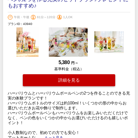
もおすすめ♪
午前・午後
61分～120分
1人OK
プランID：43940
5,380
円 ～
基準料金（税込）
詳細を見る
ハーバリウムとハーバリウムボールペンの2つを作ることのできる充
実の体験プランです！
ハーバリウムボトルのサイズは約100ml！いくつかの形の中からお
選びいただきお花や飾りで制作します。
ハーバリウムボールペンもハーバリウムをお楽しみいただくだけで
なく、ペンの色をいくつかの中からお選びいただけるのも嬉しいポ
イント！
小人数制なので、初めての方でも安心！
アットホームな
.....もっと見る