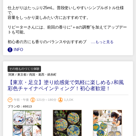
仕上がりはたっぷり25mL。普段使いしやすいシンプルボトル仕様
で、
容量をしっかり楽しみたい方におすすめです。
リピーターさんには、前回の香りに“＋αの調整”を加えてアップデー
トも可能。
初心者の方にも香りのバランスやおすすめブ
.....もっと見る
INFO
その他ものづくり体験
関東
/
東京都
/
両国・葛西・錦糸町
【東京・足立】塗り絵感覚で気軽に楽しめる♪和風
彩色チャイナペインティング！初心者歓迎！
午前・午後
121分～180分
1人OK
プランID：46613