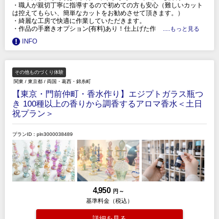
・職人が親切丁寧に指導するので初めての方も安心（難しいカット
は控えてもらい、簡単なカットをお勧めさせて頂きます。）
・綺麗な工房で快適に作業していただきます。
・作品の手磨きオプション(有料)あり！仕上げた作
.....もっと見る
INFO
その他ものづくり体験
関東
/
東京都
/
両国・葛西・錦糸町
【東京・門前仲町・香水作り】エジプトガラス瓶つ
き 100種以上の香りから調香するアロマ香水＜土日
祝プラン＞
プランID：pln3000038489
4,950
円 ～
基準料金（税込）
詳細を見る