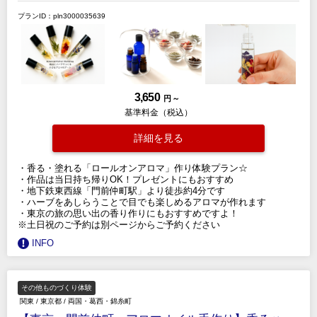
プランID：pln3000035639
3,650
円 ～
基準料金（税込）
詳細を見る
・香る・塗れる「ロールオンアロマ」作り体験プラン☆
・作品は当日持ち帰りOK！プレゼントにもおすすめ
・地下鉄東西線「門前仲町駅」より徒歩約4分です
・ハーブをあしらうことで目でも楽しめるアロマが作れます
・東京の旅の思い出の香り作りにもおすすめですよ！
※土日祝のご予約は別ページからご予約ください
INFO
その他ものづくり体験
関東
/
東京都
/
両国・葛西・錦糸町