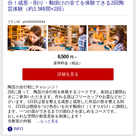
分！成形・削り・釉掛けの全てを体験できる2回陶
芸体験（約1.5時間×2回）
プランID：pln3000005284
6,500
円 ～
基準料金（税込）
詳細を見る
陶芸の全行程にチャレンジ！
2回に渡って、陶芸の全行程を体験するコースです。各回は1週間お
きにご参加いただきます。作れる器はフリーカップやお皿などがご
ざいます。1日目は形を整える成形と成形した作品の形を整える削
り、2日目は模様をつけ色合いを出す釉掛け（くすりがけ）に挑戦し
ます。一つの器ができるまでの面白さを楽しめるコースです。
おしゃれな空間が創造意欲を刺激します！
当教室の外観
.....もっと見る
INFO