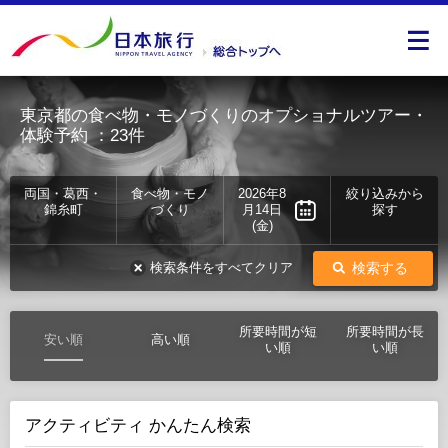
東京都の食べ物・モノづくりのオプショナルツアー・
体験予約
：23件
両国・葛西・
食べ物・モノ
2026年8
絞り込みから
錦糸町
づくり
月14日
探す
(金)
検索する
検索条件をすべてクリア
所要時間が短
所要時間が長
安い順
高い順
い順
い順
アクティビティ かんたん検索