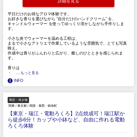
詳細を見る
平日だけのお得なアロマ体験です。
お好きな香りを選びながら “自分だけのハンドクリーム” を、
キャンドルウォーマー を使ってゆっくり溶かしながら手作りしま
す。
小さな炎でウォーマーを温める工程は、
まるで小さなアトリエで作業しているような雰囲気で、とても写真
映え。
作成中は香りがふんわりと広がり、癒しのひとときを感じられま
す。
香りは
・
.....もっと見る
INFO
陶芸・焼き物
関東
/
東京都
/
両国・葛西・錦糸町
【東京・瑞江・電動ろくろ】2点焼成可！瑞江駅か
ら徒歩6分！カップや小鉢など、自由に作れる電動
ろくろ体験