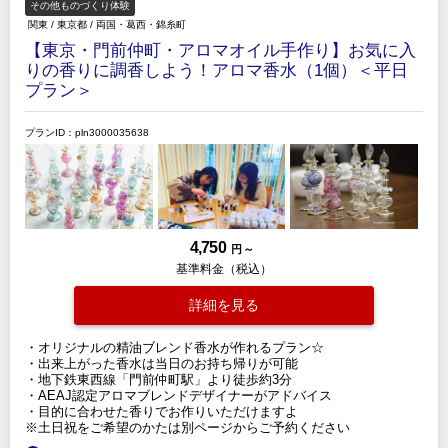
その他ものづくり体験
関東
/
東京都
/
両国・葛西・錦糸町
【東京・門前仲町・アロマオイル手作り】お気に入
りの香りに調香しよう！アロマ香水（1個）＜平日
プラン＞
プランID：pln3000035638
4,750
円 ～
基準料金（税込）
詳細を見る
・オリジナルの精油ブレンド香水が作れるプラン☆
・出来上がった香水は当日のお持ち帰りが可能
・地下鉄東西線「門前仲町駅」より徒歩約3分
・AEAJ認定アロマブレンドデザイナーがアドバイス
・目的に合わせた香りでお作りいただけますよ
※土日祝をご希望のかたは別ページからご予約ください