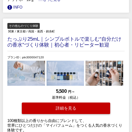
INFO
その他ものづくり体験
関東
/
東京都
/
両国・葛西・錦糸町
たっぷり25mL｜シンプルボトルで楽しむ“自分だけ
の香水”づくり体験｜初心者・リピーター歓迎
プランID：pln3000047120
5,500
円 ～
基準料金（税込）
詳細を見る
100種類以上の香りから自由にブレンドして、
世界にひとつだけの「マイパフューム」をつくる人気の香水づくり
体験です。