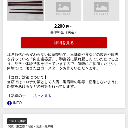
2,200
円 ～
基準料金（税込）
詳細を見る
江戸時代から変わらない伝統技術で、三味線や琴などの製造や修理
を行っている「向山楽器店」。和楽器に慣れ親しんでいただけるよ
う、見学・体験学習を行っていますので、気軽にご参加ください。
体験では、箸またはコースターをお作りいただきます。
【コロナ対策について】
当店ではコロナ対策として入店・退店時の消毒、密集しないように
距離をあけるなどの対策を行っています。
【熟練の手
.....もっと見る
INFO
伝統工芸体験
関東
/
東京都
/
両国・葛西・錦糸町