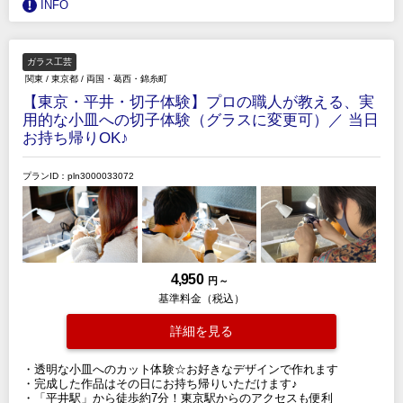
INFO
ガラス工芸
関東
/
東京都
/
両国・葛西・錦糸町
【東京・平井・切子体験】プロの職人が教える、実
用的な小皿への切子体験（グラスに変更可）／ 当日
お持ち帰りOK♪
プランID：pln3000033072
4,950
円 ～
基準料金（税込）
詳細を見る
・透明な小皿へのカット体験☆お好きなデザインで作れます
・完成した作品はその日にお持ち帰りいただけます♪
・「平井駅」から徒歩約7分！東京駅からのアクセスも便利