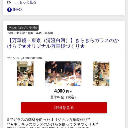
ゆ
.....もっと見る
INFO
その他ものづくり体験
関東
/
東京都
/
両国・葛西・錦糸町
【万華鏡・東京（清澄白河）】きらきらガラスのか
けらで★オリジナル万華鏡づくり★
プランID：pln3000026092
4,000
円 ～
基準料金（税込）
詳細を見る
# **ガラスの端材を使ったオリジナル万華鏡作り**
**★キラキラのガラスのかけらを使ってタネづくり★**