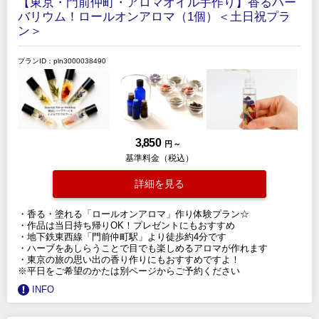
【東京・門前仲町・アロマオイル手作り】香るハー
バリウム！ロールオンアロマ（1個）＜土日祝プラ
ン＞
プランID：pln3000038490
3,850
円 ～
基準料金（税込）
詳細を見る
・香る・塗れる「ロールオンアロマ」作り体験プラン☆
・作品は当日持ち帰りOK！プレゼントにもおすすめ
・地下鉄東西線「門前仲町駅」より徒歩約4分です
・ハーブをあしらうことで目でも楽しめるアロマが作れます
・東京の旅の思い出の香り作りにもおすすめですよ！
※平日をご希望のかたは別ページからご予約ください
INFO