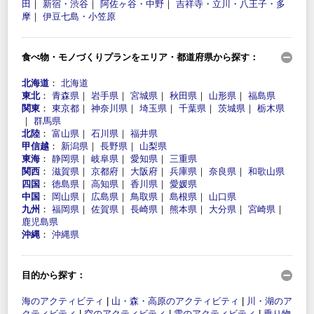
田
｜
新宿・渋谷
｜
阿佐ヶ谷・中野
｜
吉祥寺・立川・八王子・多
摩
｜
伊豆七島・小笠原
食べ物・モノづくりプランをエリア・都道府県から探す：
北海道
：
北海道
東北
：
青森県
｜
岩手県
｜
宮城県
｜
秋田県
｜
山形県
｜
福島県
関東
：
東京都
｜
神奈川県
｜
埼玉県
｜
千葉県
｜
茨城県
｜
栃木県
｜
群馬県
北陸
：
富山県
｜
石川県
｜
福井県
甲信越
：
新潟県
｜
長野県
｜
山梨県
東海
：
静岡県
｜
岐阜県
｜
愛知県
｜
三重県
関西
：
滋賀県
｜
京都府
｜
大阪府
｜
兵庫県
｜
奈良県
｜
和歌山県
四国
：
徳島県
｜
高知県
｜
香川県
｜
愛媛県
中国
：
岡山県
｜
広島県
｜
鳥取県
｜
島根県
｜
山口県
九州
：
福岡県
｜
佐賀県
｜
長崎県
｜
熊本県
｜
大分県
｜
宮崎県
｜
鹿児島県
沖縄
：
沖縄県
目的から探す：
海のアクティビティ
|
山・森・高原のアクティビティ
|
川・湖のア
クティビティ
|
空のアクティビティ
|
雪のアクティビティ
|
乗り物