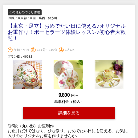
その他ものづくり体験
関東
/
東京都
/
両国・葛西・錦糸町
【東京・足立】おめでたい日に使える♪オリジナル
お重作り！ポーセラーツ体験レッスン♪初心者大歓
迎！
午前・午後
181分～240分
1人OK
プランID：46982
9,800
円 ～
基準料金（税込）
詳細を見る
◎3段（丸い形）お重制作
お正月だけではなく、ひな祭り、おめでたい日にも使える、お気に
入りのオリジナルお重を作りませんか♪