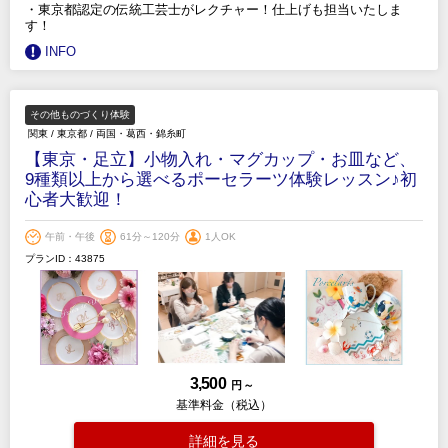
・東京都認定の伝統工芸士がレクチャー！仕上げも担当いたしま
す！
INFO
その他ものづくり体験
関東
/
東京都
/
両国・葛西・錦糸町
【東京・足立】小物入れ・マグカップ・お皿など、
9種類以上から選べるポーセラーツ体験レッスン♪初
心者大歓迎！
午前・午後
61分～120分
1人OK
プランID：43875
3,500
円 ～
基準料金（税込）
詳細を見る