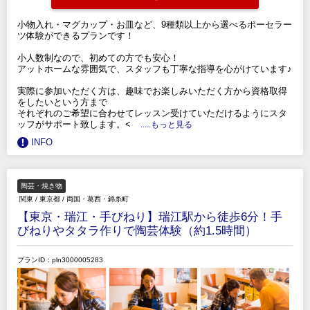
小物入れ・マグカップ・お皿など、9種類以上から選べるポーセラー
ツ体験ができるプランです！
小人数制なので、初めての方でも安心！
アットホームな雰囲気で、スタッフも丁寧な指導を心がけています♪
実際に参加いただく方は、趣味でお楽しみいただく方から資格取得
をしたいという方まで
それぞれのご希望に合わせてレッスン受けていただけるようにスタ
ッフがサポート致します。<
.....もっと見る
INFO
陶芸・焼き物
関東
/
東京都
/
両国・葛西・錦糸町
【東京・瑞江・手びねり】瑞江駅から徒歩6分！手
びねりやタタラ作りで陶芸体験（約1.5時間）
プランID：pln3000005283