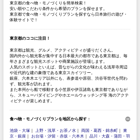
東京都の食べ物・モノづくりを簡単検索！
安い順やこだわり条件から希望のプランを探せます。
東京都で食べ物・モノづくりプランを探すなら日本旅行の遊び・
体験サイトで！
東京都のココに注目！
東京都は観光、グルメ、アクティビティが盛りだくさん。
国内外から観光客が集中する日本最大の都市である東京都は、毎
年さまざまな観光スポットや商業施設が登場します。
人気のスポットといえば、昔ながらの文化が味わえる浅草寺周辺
や近代的な建の象徴である東京スカイツリー。
銀座、六本木エリア以外にも、表参道や原宿、渋谷等世代を問わ
ず、観光客が訪れます。
また本州から船で移動する小笠原や伊豆諸島も東京都でありなが
ら、スキューバダイビングやホエールウォッチング等 海のアクテ
ィビティが楽しめます。
食べ物・モノづくりプランを地区から探す：
池袋・大塚
｜
上野・浅草・お茶ノ水
｜
両国・葛西・錦糸町
｜
東
京・銀座
｜
お台場・汐留・赤坂・六本木
｜
品川・大森・蒲田・羽