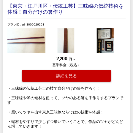
【東京・江戸川区・伝統工芸】三味線の伝統技術を
体感！自分だけの箸作り
プランID：pln3000026293
2,200
円 ～
基準料金（税込）
詳細を見る
・三味線の伝統工芸士の技で自分だけの箸を作ろう！
・三味線や琴の端材を使って、ツヤのある箸を手作りするプランで
す
・磨いてツヤを出す東京三味線ならではの技術を体感！
・端材をやすりで少しずつ磨いていくことで、作品のツヤがどんど
ん増していきます！