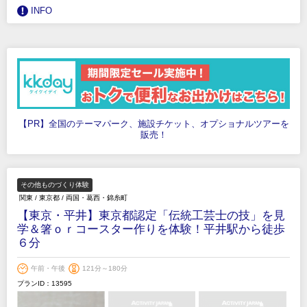
INFO
【PR】全国のテーマパーク、施設チケット、オプショナルツアーを
販売！
その他ものづくり体験
関東
/
東京都
/
両国・葛西・錦糸町
【東京・平井】東京都認定「伝統工芸士の技」を見
学＆箸ｏｒコースター作りを体験！平井駅から徒歩
６分
午前・午後
121分～180分
プランID：13595