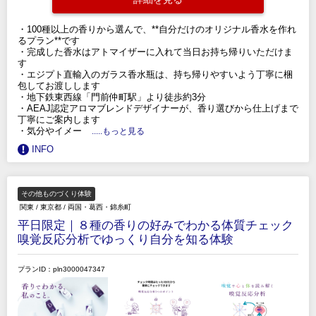
・100種以上の香りから選んで、**自分だけのオリジナル香水を作れ
るプラン**です
・完成した香水はアトマイザーに入れて当日お持ち帰りいただけま
す
・エジプト直輸入のガラス香水瓶は、持ち帰りやすいよう丁寧に梱
包してお渡しします
・地下鉄東西線「門前仲町駅」より徒歩約3分
・AEAJ認定アロマブレンドデザイナーが、香り選びから仕上げまで
丁寧にご案内します
・気分やイメー
.....もっと見る
INFO
その他ものづくり体験
関東
/
東京都
/
両国・葛西・錦糸町
平日限定｜８種の香りの好みでわかる体質チェック
嗅覚反応分析でゆっくり自分を知る体験
プランID：pln3000047347